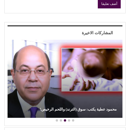
المشاركات الاخيرة
(لطيفة) تكتب فصلًا جديدًا من النجاح.. (شبهي بالمللي) تتربع على
عرش (أنغامي)