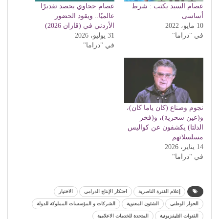
عصام السيد يكتب : شرط
عصام حجاوي يحصد تقديرًا
أساسى
عالميًا.. ويقود الحضور
10 مايو، 2022
الأردني في (قازان 2026)
في "دراما"
31 يوليو، 2026
في "دراما"
نجوم وصناع (كان ياما كان)،
و(عين سحرية)، و(فخر
الدلتا) يكشفون عن كواليس
مسلسلاتهم
14 يناير، 2026
في "دراما"
إعلام الفترة الناصرية
احتكار الإنتاج الدرامى
الاختيار
الحوار الوطنى
الشئون المعنوية
الشركات و المؤسسات المملوكة للدولة
القنوات التليفزيونية
المتحدة للخدمات الاعلامية