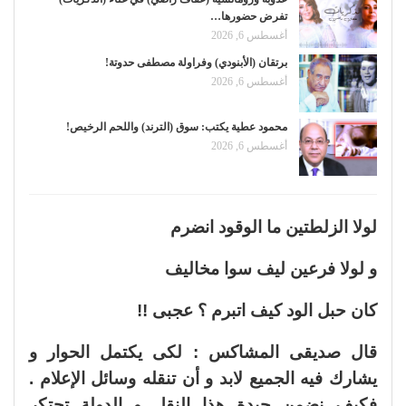
تفرض حضورها…
أغسطس 6, 2026
برتقان (الأبنودي) وفراولة مصطفى حدوتة!
أغسطس 6, 2026
محمود عطية يكتب: سوق (الترند) واللحم الرخيص!
أغسطس 6, 2026
لولا الزلطتين ما الوقود انضرم
و لولا فرعين ليف سوا مخاليف
كان حبل الود كيف اتبرم ؟ عجبى !!
قال صديقى المشاكس : لكى يكتمل الحوار و
يشارك فيه الجميع لابد و أن تنقله وسائل الإعلام .
فكيف نضمن حيدة هذا النقل و الدولة تحتكر