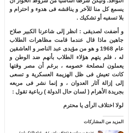
النوافذ. وليكن شرطا أساسيا من شروط الحوار أن
يسمع كل منا للآخر و يناقشه فى هدوء و احترام و
بلا تسفيه أو تشكيك .
و أضفت لصديقى : انظر إلى شاعرنا الكبير صلاح
جاهين ماذا قال عندما قامت مظاهرات الطلاب
عام 1968 و هو من مؤيدى عبد الناصر و العاشقين
له ، فلم يتهم هؤلاء الطلاب بأنهم ضد الوطن و
يعملون لمصلحة خصومه ، برغم أن مصر وقتها
كانت تعيش فى ظل الهزيمة العسكرية و تسعى
إلى إزالة آثار العدوان ، و إنما نشر فى مربعه
بجريدة الأهرام ( لسان حال الدولة ) رباعية تقول :
لولا اختلاف الرأى يا محترم
المزيد من المشاركات
عذوبة ورومانسية (عفاف راضي) في غناء (الذكريات)