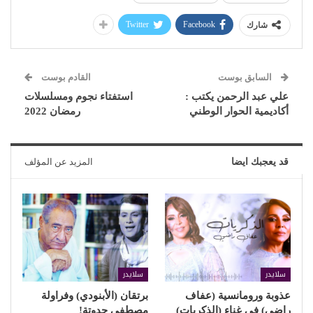
Twitter
Facebook
شارك
السابق بوست
القادم بوست
علي عبد الرحمن يكتب :
استفتاء نجوم ومسلسلات
أكاديمية الحوار الوطني
رمضان 2022
قد يعجبك ايضا
المزيد عن المؤلف
سلايدر
سلايدر
عذوبة ورومانسية (عفاف
برتقان (الأبنودي) وفراولة
راضي) في غناء (الذكريات)
مصطفى حدوتة!