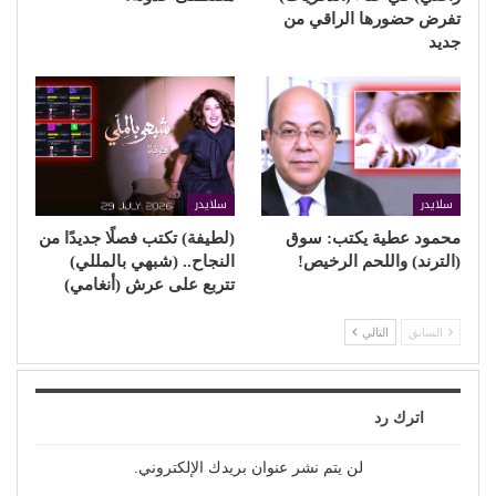
تفرض حضورها الراقي من
جديد
سلايدر
سلايدر
محمود عطية يكتب: سوق
(لطيفة) تكتب فصلًا جديدًا من
(الترند) واللحم الرخيص!
النجاح.. (شبهي بالمللي)
تتربع على عرش (أنغامي)
السابق
التالي
اترك رد
لن يتم نشر عنوان بريدك الإلكتروني.