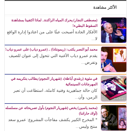
الأكثر مشاهدة
(مصطفى النجار) يحرك المياه الراكدة.. لماذا اكتفينا بمشاهدة
السقوط البطيء!
الأفكار الجادة أصبحت عبئًا على من اعتادوا إدارة الواقع
لا...
محمد أبو النصر يكتب: (ريمونتادا) .. (عمرو دياب) على عمرو دياب!
يقدم عمرو دياب الأغنية التي تتحول إلى عنوان للصيف
وتفرض...
في مئوية (رشدي أباظة)، (شهريار النجوم) يطالب بتكريمه في
المهرجانات السينمائية
كان حالة جماهيرية وفنية كاملة، استطاعت أن تعبر
الزمن، وأن...
(محمد ياسين) يخص (شهريار النجوم) بأول تصريحاته عن مسلسله
(أولاد حاراتنا)
* المخرج الكبير يكشف مفاجآت المشروع: عمرو سعد
منتج وليس...