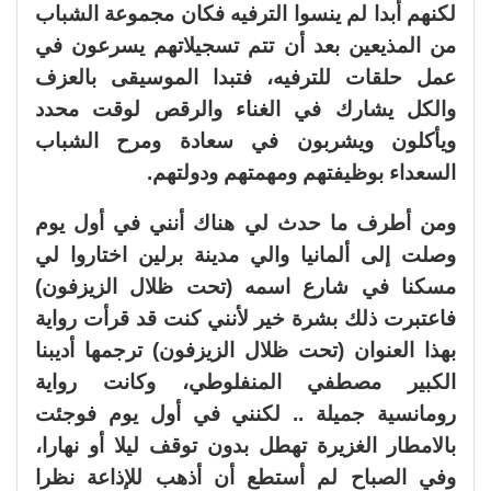
لكنهم أبدا لم ينسوا الترفيه فكان مجموعة الشباب
من المذيعين بعد أن تتم تسجيلاتهم يسرعون في
عمل حلقات للترفيه، فتبدا الموسيقى بالعزف
والكل يشارك في الغناء والرقص لوقت محدد
ويأكلون ويشربون في سعادة ومرح الشباب
السعداء بوظيفتهم ومهمتهم ودولتهم.
ومن أطرف ما حدث لي هناك أنني في أول يوم
وصلت إلى ألمانيا والي مدينة برلين اختاروا لي
مسكنا في شارع اسمه (تحت ظلال الزيزفون)
فاعتبرت ذلك بشرة خير لأنني كنت قد قرأت رواية
بهذا العنوان (تحت ظلال الزيزفون) ترجمها أديبنا
الكبير مصطفي المنفلوطي، وكانت رواية
رومانسية جميلة .. لكنني في أول يوم فوجئت
بالامطار الغزيرة تهطل بدون توقف ليلا أو نهارا،
وفي الصباح لم أستطع أن أذهب للإذاعة نظرا