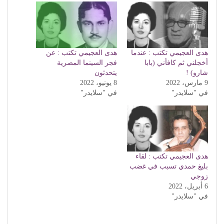
هدى العجيمي تكتب : عندما
هدى العجيمي تكتب : عن
أخجلني ثم كافأني (بابا
فجر السينما المصرية
شارو) !
يتحدثون
9 مارس، 2022
8 يونيو، 2022
في "سلايدر"
في "سلايدر"
هدى العجيمي تكتب : لقاء
بليغ حمدي تسبب في غضب
زوجي
6 أبريل، 2022
في "سلايدر"