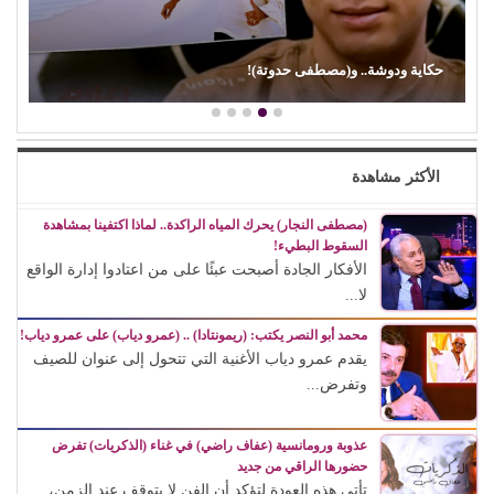
حكاية ودوشة.. و(مصطفى حدوتة)!
الأكثر مشاهدة
(مصطفى النجار) يحرك المياه الراكدة.. لماذا اكتفينا بمشاهدة
السقوط البطيء!
الأفكار الجادة أصبحت عبئًا على من اعتادوا إدارة الواقع
لا...
محمد أبو النصر يكتب: (ريمونتادا) .. (عمرو دياب) على عمرو دياب!
يقدم عمرو دياب الأغنية التي تتحول إلى عنوان للصيف
وتفرض...
عذوبة ورومانسية (عفاف راضي) في غناء (الذكريات) تفرض
حضورها الراقي من جديد
تأتي هذه العودة لتؤكد أن الفن لا يتوقف عند الزمن،...