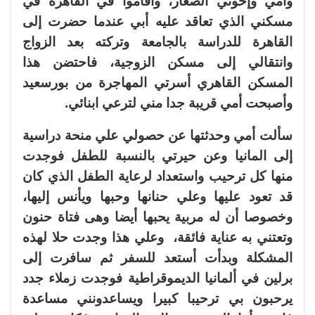
وأمي وإخوتي الصغار، وأقاموا في القاهرة في
مسكني الذي تعاقد عليه أبي عندما حضرت إلى
القاهرة للدراسة بالجامعة وتركته بعد الزواج
وانتقالي إلى مسكن الزوجية، فاحتضن هذا
المسكن القاهري أسرتي المهاجرة من بورسعيد
وأصبحت أمي قريبة جدا مني لترعي ابنائي.
سألت أمي وحدثتها عن حصولي علي منحة دراسية
إلى المانيا وعن حيرتي بالنسبة للطفل فوجدت
منها كل ترحيب واستعداد لرعاية الطفل الذي كان
قد تعود عليها وعلي حنانها وحبها ويأنس إليها،
وخصوصا أن له مربية يحبها أيضا وهى فتاة حنون
وتعتني به عناية فائقة، وعلي هذا وجدت حلا لهذه
المشكلة وبدأت أستعد للسفر ثم سافرت إلى
برلين في ألمانيا الديموقراطية فوجدت زملاء جدد
يرحبون بي ترحيبا كبيرا ويساعدونني مساعدة