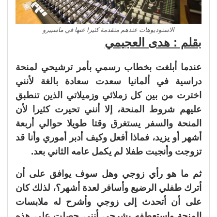
الاستوديوهات عندهم متقدمة كثيرا عنها في ماسبيرو
بقلم : هدى العجيمي
عندما أبلغت بخطاب رسمي بأمر ترشيحي لمنحة
دراسية في ألمانيا سعدت سعادة بالغة لأنني
اخترت من بين كل زملائي وزميلاتي الذين تنطبق
عليهم شروط المنحة، إلا أنني تحيرت كثيرا لأن
المنحة والسفر يستغرق وقتا طويلا حوالي أربعة
أشهر أو يزيد، فماذا أفعل وكيف أدبر أموري وأنا قد
تزوجت وأنجبت طفلا لم يكمل عامه الثاني بعد.
ثم ما هو رأي زوجي وهل سوف يوافق على أن
أترك طفلي الرضيع وأسافر لعدة أشهر؟، لذلك كان
على أن أتحدث إلى زوجي وأشرح له ملابسات
المنحة واستعطفه بشرحي أنني حصلت على هذه