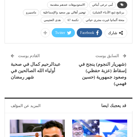
أمى ترعى أبنائي
الاستوديوهات عندهم متقدمة
برنامج (مع الأدباء الشبان)
تهجير أهالي بور سعيد والإسماعلية
ماسبيرو
منحة ألمانيا غيرت مجرى حياتي
نكسة 67
هدى العجيمي
Twitter
Facebook
شارك
السابق بوست
القادم بوست
(شهريار النجوم) ينجح في
عبدالرحيم كمال في صحبة
إسقاط (عزبة حفظي)
أولياء الله الصالحين في
وصعود جمهورية (حسين
شهر رمضان
فهمي)
قد يعجبك ايضا
المزيد عن المؤلف