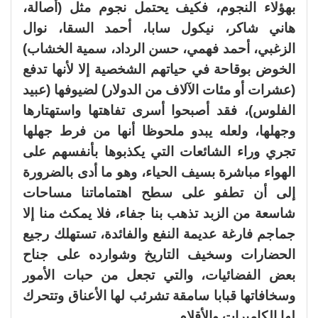
بهؤلاء النجوم، فكيف يحتمل نجوم مثل (أصالة،
هاني شاكر، نيكول سابا، أحمد السقا، نوال
الزغبي، أحمد فهمي، حسن الرداد، سمية الخشاب)
الخوض بوقاحة في حياتهم الشخصية إلا لأنها تدفع
(عشرات أو مئات الآلاف من الدولار) لضيوفها (عبيد
الفلوس)، فقد أصبحوا أسرى تفاهتها واستهتارها
وجهلها، ولعله يبدو ملحوظا أنها من فرط جهلها
تجري وراء الشائعات التي يكذبوها بأنفسهم على
الهواء مباشرة بسيف الحياء، وهو ما أدى بالضرورة
إلى أن تطفو على سطح اهتماماتنا مساحات
شاسعة من الزبد تذهب بنا جفاء، فلا يمكث منا إلا
جماجم فارغة عديمة النفع والفائدة، تستهلك رجيع
الحضارات وسخيف التاريخ وشوارده على جناح
بعض الفضائيات، والتي تجعل من حبات الأمور
وسخافاتها قبابا سامقة تشرئب لها الأعناق وتتحرك
لها الكاميرات والأقلام.