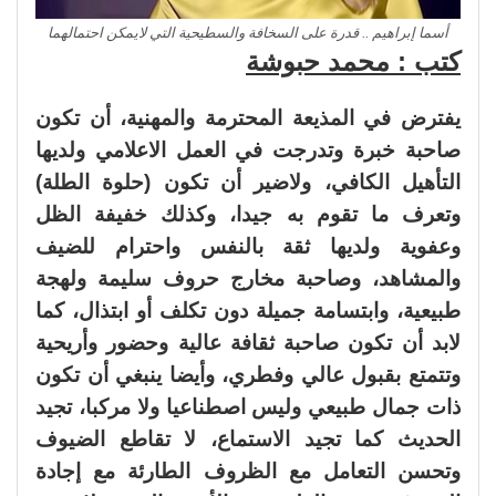
أسما إبراهيم .. قدرة على السخافة والسطيحية التي لايمكن احتمالهما
كتب : محمد حبوشة
يفترض في المذيعة المحترمة والمهنية، أن تكون
صاحبة خبرة وتدرجت في العمل الاعلامي ولديها
التأهيل الكافي، ولاضير أن تكون (حلوة الطلة)
وتعرف ما تقوم به جيدا، وكذلك خفيفة الظل
وعفوية ولديها ثقة بالنفس واحترام للضيف
والمشاهد، وصاحبة مخارج حروف سليمة ولهجة
طبيعية، وابتسامة جميلة دون تكلف أو ابتذال، كما
لابد أن تكون صاحبة ثقافة عالية وحضور وأريحية
وتتمتع بقبول عالي وفطري، وأيضا ينبغي أن تكون
ذات جمال طبيعي وليس اصطناعيا ولا مركبا، تجيد
الحديث كما تجيد الاستماع، لا تقاطع الضيوف
وتحسن التعامل مع الظروف الطارئة مع إجادة