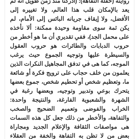
روايته (حفلة التفاهة): (أدركنا منذ زمن طويل أنه لم
يعد بالإمكان قلب هذا العالم، ولا تغييره إلى
الأفضل، ولا إيقاف جريانه البائس إلى الأمام، لم
يكن ثمة سوى مقاومة وحيدة ممكنة: ألا نأخذه
على محمل الجد)، ففي تقديري أن ما هو أخطر من
حروب الدبابات والطائرات هو حروب العقول
والسيطرة عليها وتوجيه الجموع حيث يرغب
الموجه، كما هى في تدفق المجاهيل النكرات الذين
يعلمون من خلف حجاب على ترويج فكرة أو شائعة
ما، وتعظيم شخص أو تحطيم شخص، جموع بعضها
يتحرك بوعي وتدبير وتوجيه، وبعضها رغبة في
الشهرة والشعبوية الفارغة، والنتيجة واحدة:
الخراب والفوضى وتعميم الضحيج والصخب
والتفاهة، والأخطر من ذلك جعل كل هذه السمات
هى مواصفات الثقافة والإعلام الجديد ومجاراة
بعض من لا تظن به التفاهة والخفة من العقلاء