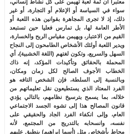
معتبرا أن ثمة لعبة تهيمن على كل نشاط إنساني،
سواء في السياسة أو الإعلام أو التجارة، أو غير
ذلك، إذ لا تجرى المجاهرة بقوانين هذه اللعبة أو
الأطر العامة لها، بل تمارس فعليا حين تستبعد
القيم من الاعتبار، ويهيمن مقياس الربح والخسارة،
ويدير اللعبة أولئك الأشخاص الطامحون إلى النجاح
السهل والسريع، وتكون لغتهم (اللغة الخشبية)، أي
المحملة بالحقائق وتأكيدات المؤكد، إنه ذاك
الخطاب الأجوف الصالح لكل زمان ومكان،
وبالنسبة إلى السلطة، فإن الشخص التافه هو
الفرد المعتاد الذي يستطيعون نقل تعليماتهم من
خلاله، بما يسمح بترسيخ نظامهم، بالتالي يؤدي
قانون المصالح هذا إلى تشوه الجسد الاجتماعي
العام، وإلى انكفاء الفرد الجاد والحقيقي على
نفسه، وانسحابه بالتدريج من المجتمع، لأنه
محاط بأشخاص مثل (أسما إبراهيم) ينطبق عليهم