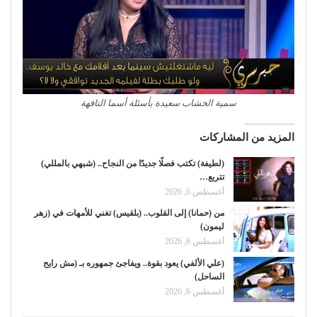
سمية الخشاب سعيدة بأسئلة أسما التافهة
المزيد من المشاركات
(لطيفة) تكتب فصلًا جديدًا من النجاح.. (شبهي بالمللي)
تتربع…
أغسطس 6, 2026
من (حمانا) إلى القلوب.. (بلقيس) تغني للأمهات في (زهر
ليمون)
أغسطس 6, 2026
(علي الألفي) يعود بقوة.. ويفاجئ جمهوره بـ (مش رايح
الساحل)
أغسطس 6, 2026