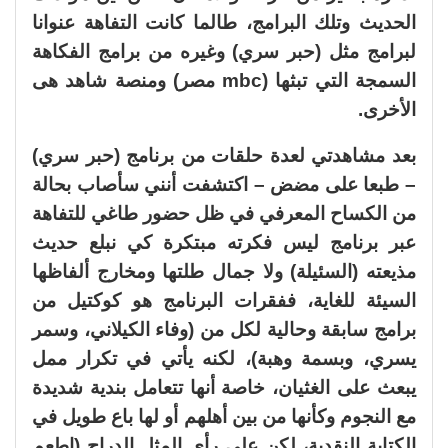
الحديث وتلك البرامج، طالما كانت التفاهة عنوانا
لبرامج مثل (حبر سري) وغيره من برامج الفكاهة
السمجة التي تبثها (mbc مصر) ومنصة شاهد هى
الأخرى.
بعد مشاهدتي لعدة حلقات من برنامج (حبر سري)
– طبعا على مضض – اكتشفت أنني سأصاب بحالة
من الكساح المعرفي في ظل حضور طاغي للتفاهة
عبر برنامج ليس فكرته مبتكرة كي نبلع حديث
مذيعته (السئيلة) ولا جمال طلتها ومخارج ألفاظها
السيئة للغاية، ففقرات البرنامج هو كوكتيل من
برامج سابقة وحالية لكل من (وفاء الكيلاني، وسمر
يسري، وبسمة وهبة)، لكنه يأتي في تكرار ممل
يبعث على الغثيان، خاصة أنها تتعامل بندية شديدة
مع النجوم وكأنها من بين أهلهم أو لها باع طويل في
الكتابة النقدية، لكن على رأي المثل الدراج (اطعم