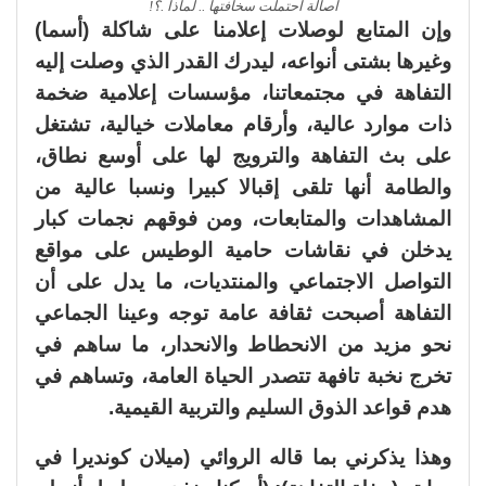
أصالة احتملت سخافتها .. لماذا .؟!
وإن المتابع لوصلات إعلامنا على شاكلة (أسما)
وغيرها بشتى أنواعه، ليدرك القدر الذي وصلت إليه
التفاهة في مجتمعاتنا، مؤسسات إعلامية ضخمة
ذات موارد عالية، وأرقام معاملات خيالية، تشتغل
على بث التفاهة والترويج لها على أوسع نطاق،
والطامة أنها تلقى إقبالا كبيرا ونسبا عالية من
المشاهدات والمتابعات، ومن فوقهم نجمات كبار
يدخلن في نقاشات حامية الوطيس على مواقع
التواصل الاجتماعي والمنتديات، ما يدل على أن
التفاهة أصبحت ثقافة عامة توجه وعينا الجماعي
نحو مزيد من الانحطاط والانحدار، ما ساهم في
تخرج نخبة تافهة تتصدر الحياة العامة، وتساهم في
هدم قواعد الذوق السليم والتربية القيمية.
وهذا يذكرني بما قاله الروائي (ميلان كونديرا في