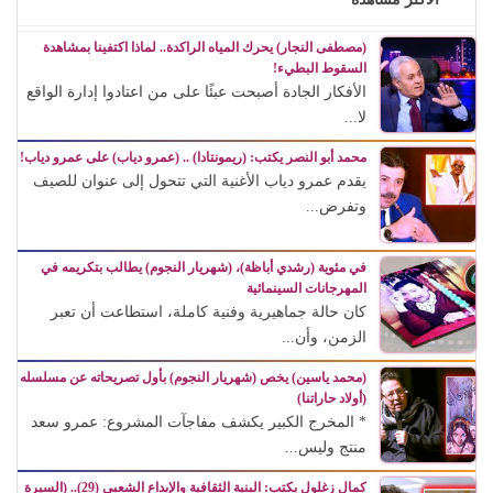
(مصطفى النجار) يحرك المياه الراكدة.. لماذا اكتفينا بمشاهدة
السقوط البطيء!
الأفكار الجادة أصبحت عبئًا على من اعتادوا إدارة الواقع
لا...
محمد أبو النصر يكتب: (ريمونتادا) .. (عمرو دياب) على عمرو دياب!
يقدم عمرو دياب الأغنية التي تتحول إلى عنوان للصيف
وتفرض...
في مئوية (رشدي أباظة)، (شهريار النجوم) يطالب بتكريمه في
المهرجانات السينمائية
كان حالة جماهيرية وفنية كاملة، استطاعت أن تعبر
الزمن، وأن...
(محمد ياسين) يخص (شهريار النجوم) بأول تصريحاته عن مسلسله
(أولاد حاراتنا)
* المخرج الكبير يكشف مفاجآت المشروع: عمرو سعد
منتج وليس...
كمال زغلول يكتب: البنية الثقافية والإبداع الشعبي (29).. (السيرة