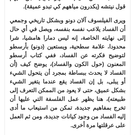
قول نيتشه (يكدرون مياههم كي تبدو عميقة).
ويرى الفيلسوف آلان دونو وبشكل تاريخي وجمعي
أن الفساد يلاعب نفسه بنفسه، ويصل في أي حال
إلى نهايته الخاصة، إنه ليس دمارا هامشيا، شرا
محدودا، علامة سطحية، ويستعين (دونو) بأرسطو
لتوضيح فكرته عن الفساد، ففي كتاب أرسطو
المعنون (حول الكون والفساد)، يوضح كيف (أن
الفساد لا يحدث ببساطة بمجرد أن يتحول الشيء
أو يبلى، بل إن الفساد يقع عندما يتغير الشيء
بشكل عميق، حتى لا يعود من الممكن التعرف إلى
طبيعته)، هنا يظهر عمل الفلسفة التي عليها أن
تخرج بمفاهيم جديدة، تمكن من استيعاب ما أدى
إليه الفساد من وجود كيانات جديدة، ومن ثم العمل
على عرقلتها مرة أخرى.