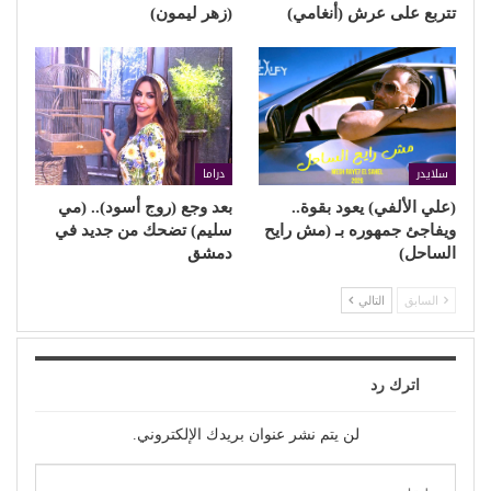
تتربع على عرش (أنغامي)
(زهر ليمون)
سلايدر
دراما
(علي الألفي) يعود بقوة..
بعد وجع (روج أسود).. (مي
ويفاجئ جمهوره بـ (مش رايح
سليم) تضحك من جديد في
الساحل)
دمشق
السابق
التالي
اترك رد
لن يتم نشر عنوان بريدك الإلكتروني.