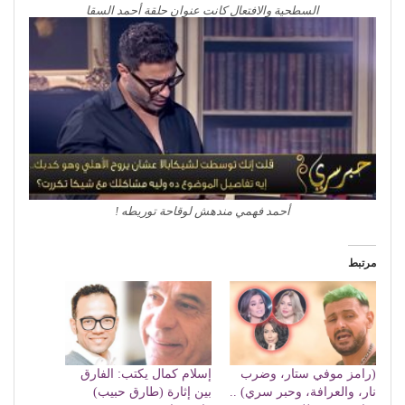
السطحية والافتعال كانت عنوان حلقة أحمد السقا
أحمد فهمي مندهش لوقاحة توريطه !
مرتبط
(رامز موفي ستار، وضرب
إسلام كمال يكتب: الفارق
نار، والعرافة، وحبر سري) ..
بين إثارة (طارق حبيب)