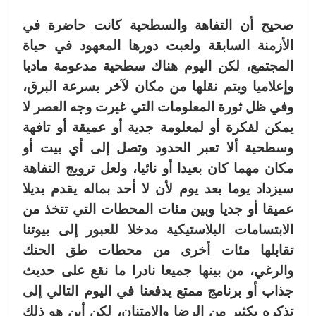
صحيح أن التفاهة والسطحية كانت حاضرة في
الأزمنة السابقة ولعبت دورها المعهود في حياة
المجتمع، لكن اليوم هناك سطحية مدعومة ماديا
وإعلاميا ويتم نقلها من مكان لآخر بسرعة البرق،
وفي ظل ثورة المعلومات التي غيرت وجه العصر لا
يمكن لفكرة أو لمعلومة جدية أو عميقة أو تافهة
وسطحية ألا تعبر الحدود وتصل إلى أي بيت أو
مكان مهما كان بعيدا أو نائيا، ولعل ترويج التفاهة
سيزداد يوما بعد يوم لأن لا أحد بماله يقدم بديلا
عميقا أو جديا وبين مئات المحطات التي تتخذ من
الابتسامات البلاستيكية مدخلا للعبور إلى بيوتنا
تقابلها مئات أخرى من محطات طق الحنك
والرغي، من بينها جميعا نادرا ما نقع على حديث
جذاب أو برنامج ممتع يدفعنا في اليوم التالي إلى
تذكره بكثير من الرضا والامتنان، لكن أين هو ذلك