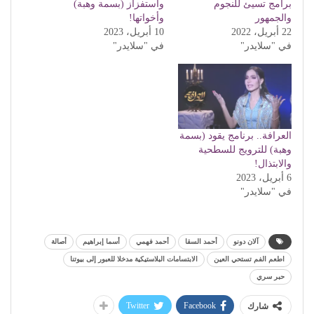
برامج تسيئ للنجوم
واستفزاز (بسمة وهبة)
والجمهور
وأخواتها!
22 أبريل، 2022
10 أبريل، 2023
في "سلايدر"
في "سلايدر"
العرافة.. برنامج يقود (بسمة
وهبة) للترويج للسطحية
والابتذال!
6 أبريل، 2023
في "سلايدر"
آلان دونو
أحمد السقا
أحمد فهمي
أسما إبراهيم
أصالة
اطعم الفم تستحي العين
الابتسامات البلاستيكية مدخلا للعبور إلى بيوتنا
حبر سري
Twitter
Facebook
شارك