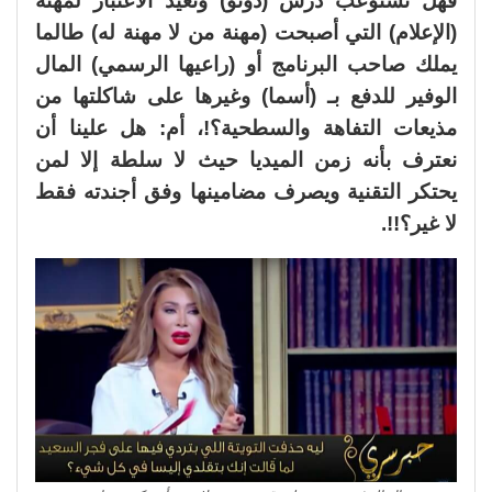
فهل نستوعب درس (دونو) ونعيد الاعتبار لمهنة
(الإعلام) التي أصبحت (مهنة من لا مهنة له) طالما
يملك صاحب البرنامج أو (راعيها الرسمي) المال
الوفير للدفع بـ (أسما) وغيرها على شاكلتها من
مذيعات التفاهة والسطحية؟!، أم: هل علينا أن
نعترف بأنه زمن الميديا حيث لا سلطة إلا لمن
يحتكر التقنية ويصرف مضامينها وفق أجندته فقط
لا غير؟!!.