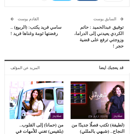
السابق بوست
القادم بوست
توفيق عبدالحميد : حاتم
سامي فريد يكتب: (الربيع) ..
الكردي يعيدني إلى الدراما،
رفضتها ثومة وغناها فريد !
وزوجتي ترفع على قضية
حجر !
قد يعجبك ايضا
المزيد عن المؤلف
سلايدر
سلايدر
(لطيفة) تكتب فصلًا جديدًا من
من (حمانا) إلى القلوب..
النجاح.. (شبهي بالمللي)
(بلقيس) تغني للأمهات في