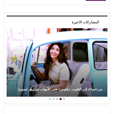
المشاركات الاخيرة
(علي الألفي) يعود بقوة.. ويفاجئ جمهوره بـ (مش رايح الساحل)