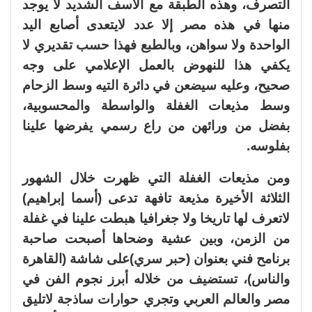
التصرف، وهذه الطبقة مع الأسف الشديد لا يوجد
منها في هذه مصر إلا عدد لايتعدى أصابع اليد
الواحدة ولا سواهن، وبالطبع فهذا حسب تقديري لا
يكفي هذا للنهوض بالعمل الإعلامي على وجه
صحيح، وعليه سيضعن في دائرة التيه وسط الزحام
وسط مذيعات الغفلة والواسطة والمحسوبية،
بفضل من ورائهن من راع رسمي يفرضها علينا
بفلوسه.
ومن مذيعات الغفلة التي ظهرت خلال الشهور
الثلاثة الأخيرة مذيعة تافهة تدعى (أسما إبراهيم)
لاتعرف لها تاريخا ولا جغرافيا هبطت علينا في غفلة
من الزمن، وبين عشية وضحاها أصبحت صاحبة
برنامح فني بعنوان (حبر سري)على شاشة (القاهرة
والناس)، تستضيف من خلاله أبرز نجوم الفن في
مصر والعالم العربي وتجري حوارات ساذجة لاتليق