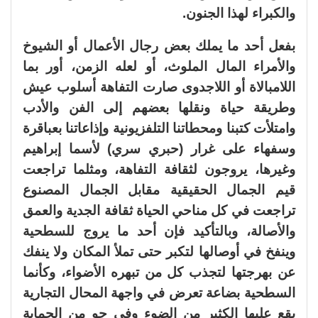
والكبراء لهذا الجنون.
بفعل أحد ما يملك بعض رجال الأعمال أو الشيوخ
والأمراء المال الملوث، أو لعله الزمن، أور بما
اللامبالاة أو اللاجدوى صارت التفاهة أسلوب عيش
وطريقة حياة ونقلها بعضهم إلى الفن والأدب
وامتلأت كتبنا ومحطاتنا التلفزيونية وإذاعاتنا بعباقرة
وسفهاء على غرار (حبري سري) لأسما إبراهيم
وغيرها، يروجون لثقافة التفاهة، ومثلما تراجعت
قيم الجمال الحقيقية مقابل الجمال المصنوع
تراجعت في كل مناحي الحياة ثقافة الجدية والعمق
والأصالة، وبالتأكيد فإن أحد ما يروج للسطحية
وينفخ في أوصالها لتكبر حتى تملأ المكان ولا ينفك
عن بهرجتها لتجذب كل من تبهره الأضواء، وكأنما
السطحية بضاعة تعرض في واجهة المحال التجارية
يقع عليها الكثير من الضوء وفي جو من الحماية