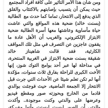
ومن شأن هذا الأمر التأثير على كافة أفراد المجتمع
حيث يمكن أن يتسبب بإصابتهم بالاكتئاب والقلق
الذي يدفع إلى الانتحار، تماما كما حدث مع الطالبة
(بسنت خالد) ضحية هذه المواقع والتي عاشت
حياة مأساوية وعاشتها معها أسرة الطالبة ضحية
الابتزاز الإلكتروني، والغريب أن الأهل عادة ما
يقفون عاجزين عن التصرف في مثل تلك المواقف
الكارثية، فقد قالت شاهيناز خالد
شقيقة بسنت ضحية الابتزاز في الغربية المنتحرة،
في مداخلة لها عبر أحد بوامج التوك شوز، إنها
الأخت الكبرى للراحلة بفارق ثلاث سنوات، مؤكدة
أنها لم تكن تعلم شيئا عن الأحداث التي جرت قبل
الانتحار إلا الجمعة الماضية، حيث فوجئت بوالدي
قادما من الخارج وبحوزته صور ومقطع فيديو
وعرضها على والدتي وكنت موجودة.. وأكدت
والدتي أن الصور ليست لبسنت وأنها مفبركة،