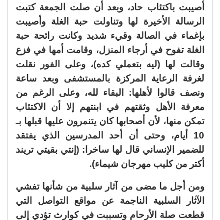
أصيبت باكتئاب حاد، وبعد أن صلت الجمعة كتبت
الرسالة الأخيرة لها وتناولت حبة الغلة وأصيبت
بإغماء في الصالة وقيء شديد وكانت رائحة حبة
الغلة تفوح في أرجاء المنزل، وقامت أمها في فزع
وقالت لها (ليه بتعملي كده)، وعلى الفور نقلت
لغرفة الرعاية المركزة بالمستشفى وبعد ساعة
ونصف قالوا لأهلها: البقاء لله، وعلى الرغم من
معرفة الأهل وثقتهم في ابنتهم إلا أن الاكتئاب
تمكن منها، لأن أصحابها كان يتنمرون عليها قبلها بـ
10 أيام، وحتى أن أحد المدرسين الذي يفتقد
للضمير الإنساني قال لها ساخرا: (إنتي بقيتي تريند
أكتر من كليب مهرجان شيماء).
ومن أجل ما مضى من آثار سلبية من شأنها تفشي
الآثار السلبية الناجمة عن مواقع التواصل التي
قطعت صلة الأرحام وتسببت في كوارث تؤدي إلى