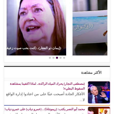
(إيمان ذو الفقار).. (كنت بحب صوت زعيقها)
الأكثر مشاهدة
(مصطفى النجار) يحرك المياه الراكدة.. لماذا اكتفينا بمشاهدة
السقوط البطيء!
الأفكار الجادة أصبحت عبئًا على من اعتادوا إدارة الواقع
لا...
محمد أبو النصر يكتب: (ريمونتادا) .. (عمرو دياب) على عمرو دياب!