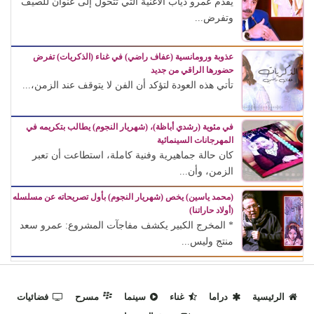
يقدم عمرو دياب الأغنية التي تتحول إلى عنوان للصيف
وتفرض...
عذوبة ورومانسية (عفاف راضي) في غناء (الذكريات) تفرض
حضورها الراقي من جديد
تأتي هذه العودة لتؤكد أن الفن لا يتوقف عند الزمن،...
في مئوية (رشدي أباظة)، (شهريار النجوم) يطالب بتكريمه في
المهرجانات السينمائية
كان حالة جماهيرية وفنية كاملة، استطاعت أن تعبر
الزمن، وأن...
(محمد ياسين) يخص (شهريار النجوم) بأول تصريحاته عن مسلسله
(أولاد حاراتنا)
* المخرج الكبير يكشف مفاجآت المشروع: عمرو سعد
منتج وليس...
الرئيسية
دراما
غناء
سينما
مسرح
فضائيات