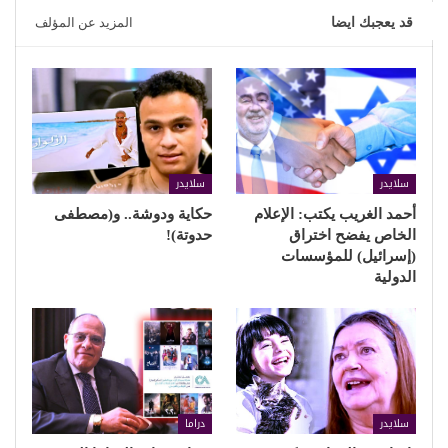
قد يعجبك ايضا
المزيد عن المؤلف
سلايدر
سلايدر
أحمد الغريب يكتب: الإعلام
حكاية ودوشة.. و(مصطفى
الخاص يفضح اختراق
حدوتة)!
(إسرائيل) للمؤسسات
الدولية
سلايدر
دراما