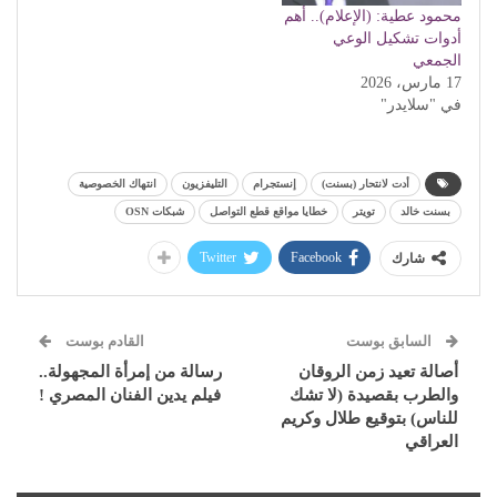
محمود عطية: (الإعلام).. أهم
أدوات تشكيل الوعي
الجمعي
17 مارس، 2026
في "سلايدر"
أدت لانتحار (بسنت)
إنستجرام
التليفزيون
انتهاك الخصوصية
بسنت خالد
تويتر
خطايا مواقع قطع التواصل
شبكات OSN
Twitter
Facebook
شارك
السابق بوست
القادم بوست
أصالة تعيد زمن الروقان
رسالة من إمرأة المجهولة..
والطرب بقصيدة (لا تشك
فيلم يدين الفنان المصري !
للناس) بتوقيع طلال وكريم
العراقي