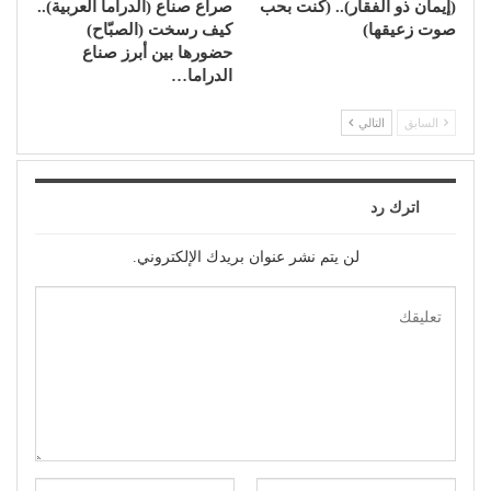
(إيمان ذو الفقار).. (كنت بحب
صراع صناع (الدراما العربية)..
صوت زعيقها)
كيف رسخت (الصبّاح)
حضورها بين أبرز صناع
الدراما…
السابق
التالي
اترك رد
لن يتم نشر عنوان بريدك الإلكتروني.