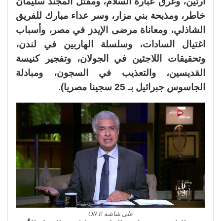
أرتين، وغرق عبّارة السلام، ومقتل المجند سليمان
خاطر، ومذبحة بني مزار، وسر عداء مبارك للفريق
الشاذلي، ومعاناة مرضى الإيدز في مصر، وأسباب
اغتيال السادات، وسلسلة الهاربين في لندن،
وتحقيقات اللاجئين في الجولان، وتفجير كنيسة
القديسين، والتعذيب في السجون، ومبادلة
الجاسوس جبرائيل بـ 25 سجينا مصريا).
على شاشة ON.E