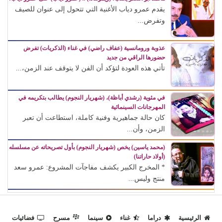
يقدم عمرو دياب الأغنية التي تتحول إلى عنوان للصيف
وتفرض...
عذوبة ورومانسية (عفاف راضي) في غناء (الذكريات) تفرض
حضورها الراقي من جديد
تأتي هذه العودة لتؤكد أن الفن لا يتوقف عند الزمن،...
في مئوية (رشدي أباظة)، (شهريار النجوم) يطالب بتكريمه في
المهرجانات السينمائية
كان حالة جماهيرية وفنية كاملة، استطاعت أن تعبر
الزمن، وأن...
(محمد ياسين) يخص (شهريار النجوم) بأول تصريحاته عن مسلسله
(أولاد حاراتنا)
* المخرج الكبير يكشف مفاجآت المشروع: عمرو سعد
منتج وليس...
الرئيسية
دراما
غناء
سينما
مسرح
فضائيات