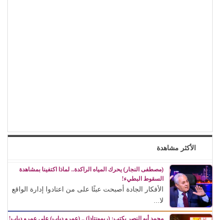
الأكثر مشاهدة
(مصطفى النجار) يحرك المياه الراكدة.. لماذا اكتفينا بمشاهدة
السقوط البطيء!
الأفكار الجادة أصبحت عبئًا على من اعتادوا إدارة الواقع
لا...
محمد أبو النصر يكتب: (ريمونتادا) .. (عمرو دياب) على عمرو دياب!