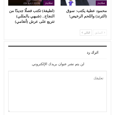
سلايدر
سلايدر
محمود عطية يكتب: سوق
(لطيفة) تكتب فصلًا جديدًا من
(الترند) واللحم الرخيص!
النجاح.. (شبهي بالمللي)
تتربع على عرش (أنغامي)
السابق
التالي
اترك رد
لن يتم نشر عنوان بريدك الإلكتروني.