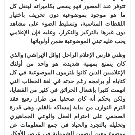
تتوفر عند المصور فهو يسعى بكاميراته لينقل كل
ما هو موجود بموضوعية دون تحريف باختيار
اللقطات المناسبة، وتسليط الضوء على مشاهد
دون غيرها بالتركيز والتكرار، وعليه فإن الإعلامي
يجب عليه تبني الموضوعية ضمن أولوياتها
وظني فارس الإعلام الراحل (وائل الإبراشي) والذي
كان يتمتع بمهنية شديدة، هو واحد من أولئك
الإعلاميين الذين كانوا يلتزمون الموضوعية في كل
كتاباه أو برامجه رغم حدته في لغة الخطاب التي
اتهمت كثيرا بإشعال الحرائق في كثير من القضايا،
ولكن بحكم أنه كان صحفيا من طراز رفيع فقد
التزم التوازن من بداية إمساكه بالقلم، وهى قدرة
الصحفي على احترام العقل والوعي الجماهيري
وتحليله بالتجرد والحياد في جمع المعلومات عن
موضوع معين ليضمن الشمولية في عرض الأفكار