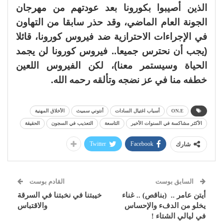
الذين أصيبوا بكورونا بعد عودتهم من مهرجان
الجونة العام الماضي، وقد حذر سابقا من التهاون
في الإجراءات الاحترازية ضد فيروس كورونا، قائلا
(يجب أن نحترس جميعا.. فيروس كورونا لن يجمد
الحياة وسيستمر معنا)، لكن الفيروس اللعين
خطفه منا في عز نضجه وتألقه رحمه الله.
ON.E
أسباب اغتيال السادات
أنتوني سميث
الأخلاق المهنية
الأكثر مشاكسة في السنوات الأخير
التاسعة
التعذيب في السجون
الحقيقة
Twitter
Facebook
شارك
السابق بوست
القادم بوست
أيتن عامر .. (بناقص) .. غناء
خيبتنا في نخبتنا في السرقة
يخلو من الدفء والإحساس
والاقتباس
في ليالي الشتاء !