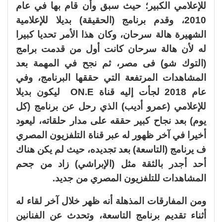
للإعلامي الكبير؛ حيث سبق وأن قام بها في عام
2010، وقدم برنامج (الحقيقة) بديلا للإعلامية
الشهيرة هالة سرحان، وكان هذا الأمر تحديا كبيرا
له لأن هالة سرحان كانت أول من قدمت برامج
(التوك شو) فى مصر، ثم نجح في المهمة بعد
المشاهدات المرتفعة التي حققها البرنامج، وفي
عام 2018 لجأت إليه قناة ON.E ليكون بديلا
للإعلامي (عمرو أديب) الذي رحل عن برنامج (كل
يوم) بعد نجاح كبير حققه على مدار حلقاته، ليعود
أخيرا في آخر ظهور له عبر قناة التلفزيون المصري
ف يرنامج (التاسعة) بعد تجديده، حيث لم يكن هناك
أحد أجدر بالثقة مثل (الإبراشي) زاد من جحم
المشاهدات للتلفزيون المصري من جديد.
ومن المفارقات المذهلة أنه ظهر خلال آخر لقاء له
أثناء تقديم برنامج التاسعة، وتحدث عن الفنانين