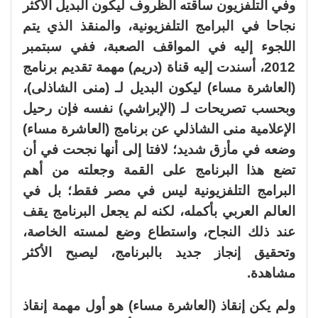
وفي التلفزيون ساقته الظروف ليكون البديل الأكثر
نجاحا في البرامج التلفزيونية، والمنقذ الذي يتم
اللجوء إليه في المواقف الصعبة، ففي سبتمبر
2012، أسندت إليه قناة (دريم) مهمة تقديم برنامج
(العاشرة مساء) ليكون البديل لـ (منى الشاذلى)،
وبحسب تصريحات لـ (الإبراشي) نفسه فإن رحيل
الإعلامية منى الشاذلي عن برنامج (العاشرة مساء)
وضعه في مأزق شديد؛ لافتا إلى أنها نجحت في أن
تضع هذا البرنامج على القمة وجعلته من أهم
البرامج التلفزيونية ليس في مصر فقط؛ بل في
العالم العربي بأكمله، لكنه لم يجعل البرنامج يقف
عند ذلك النجاح، واستطاع وضع لمسته الخاصة،
وتحقيق إنجاز جديد بالبرنامج، ليصبح الأكثر
مشاهدة.
ولم يكن إنقاذ (العاشرة مساء) هو أول مهمة إنقاذ