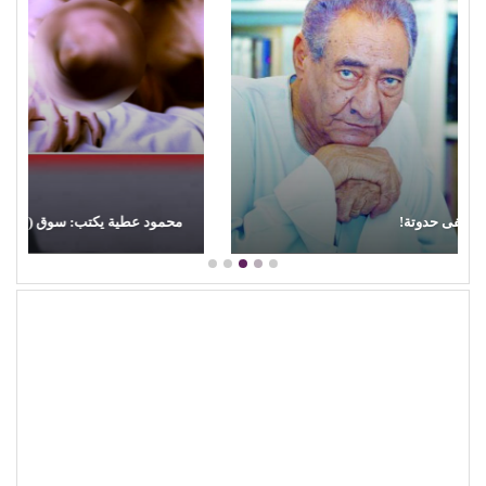
محمود عطية يكتب: سوق (الترند) واللحم الرخيص!