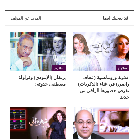
قد يعجبك ايضا
المزيد عن المؤلف
سلايدر
سلايدر
عذوبة ورومانسية (عفاف
برتقان (الأبنودي) وفراولة
راضي) في غناء (الذكريات)
مصطفى حدوتة!
تفرض حضورها الراقي من
جديد