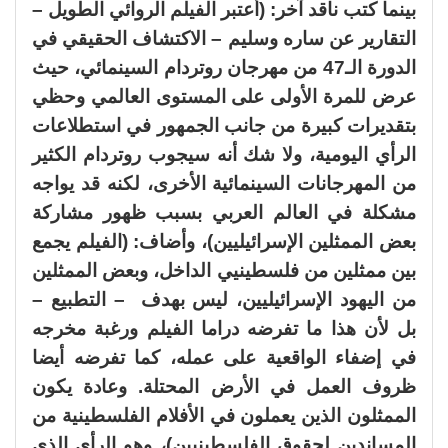
بينما كتب ناقد آخر: (أعتبر الفيلم الروائي الطويل –
التقارير عن ساره وسليم – الاكتشاف الحقيقي في
الدورة الـ47 من مهرجان روتردام السينمائي، حيث
عرض للمرة الأولى على المستوى العالمي وحظي
بتقديرات كبيرة من جانب الجمهور في استطلاعات
الرأي اليومية، ولا شك أنه سيجوب روتردام الكثير
من المهرجانات السينمائية الأخرى، لكنه قد يواجه
مشكلة في العالم العربي بسبب ظهور مشاركة
بعض الممثلين الإسرائيليين)، وأضاف: (الفيلم يجمع
بين ممثلين من فلسطينيي الداخل، وبعض الممثلين
من اليهود الإسرائيليين، ليس بهدف – التطبيع –
بل لأن هذا ما تفرضه دراما الفيلم ورغبة مخرجه
في إضفاء الواقعية على عمله، كما تفرضه أيضا
ظروف العمل في الأرض المحتلة. وعادة يكون
الممثلون الذين يعملون في الأفلام الفلسطينية من
المساندين لحقوق الفلسطينيين)، وهو الرأي الذي