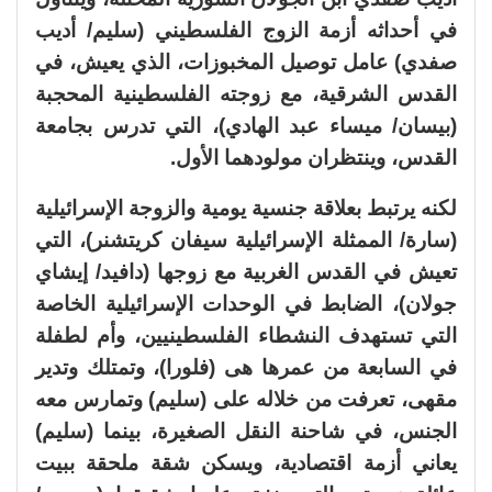
في أحداثه أزمة الزوج الفلسطيني (سليم/ أديب
صفدي) عامل توصيل المخبوزات، الذي يعيش، في
القدس الشرقية، مع زوجته الفلسطينية المحجبة
(بيسان/ ميساء عبد الهادي)، التي تدرس بجامعة
القدس، وينتظران مولودهما الأول.
لكنه يرتبط بعلاقة جنسية يومية والزوجة الإسرائيلية
(سارة/ الممثلة الإسرائيلية سيفان كريتشنر)، التي
تعيش في القدس الغربية مع زوجها (دافيد/ إيشاي
جولان)، الضابط في الوحدات الإسرائيلية الخاصة
التي تستهدف النشطاء الفلسطينيين، وأم لطفلة
في السابعة من عمرها هى (فلورا)، وتمتلك وتدير
مقهى، تعرفت من خلاله على (سليم) وتمارس معه
الجنس، في شاحنة النقل الصغيرة، بينما (سليم)
يعاني أزمة اقتصادية، ويسكن شقة ملحقة ببيت