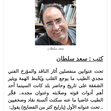
سعد سلطان
كتب : سعد سلطان
تحت عنوانين منفصلين أثار الناقد والمؤرخ الفني
مجدي الطيب ما يوجع القلب ويُحْبط الهمة ويثير
الشفقة على تاريخ وحاضر بلد كانت السينما أحد
أهم أدوات قوته وصلابته وعنوان مجده.. فجَّر
الطيب غاضبا ما عنه سكتت ألسنة نقاد وصحفيين
.. تحت عنوانه الأول (يارايح كتر من الفضايح) يقول: