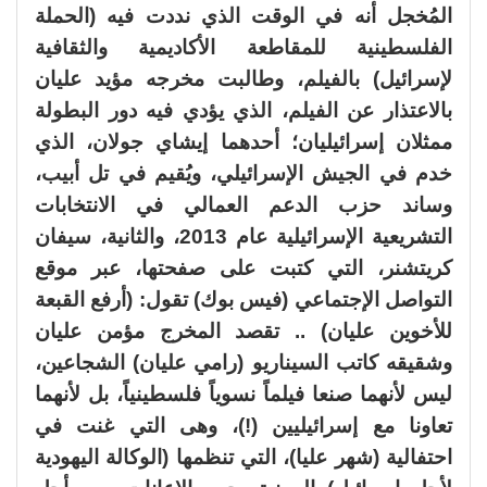
المُخجل أنه في الوقت الذي نددت فيه (الحملة
الفلسطينية للمقاطعة الأكاديمية والثقافية
لإسرائيل) بالفيلم، وطالبت مخرجه مؤيد عليان
بالاعتذار عن الفيلم، الذي يؤدي فيه دور البطولة
ممثلان إسرائيليان؛ أحدهما إيشاي جولان، الذي
خدم في الجيش الإسرائيلي، ويُقيم في تل أبيب،
وساند حزب الدعم العمالي في الانتخابات
التشريعية الإسرائيلية عام 2013، والثانية، سيفان
كريتشنر، التي كتبت على صفحتها، عبر موقع
التواصل الإجتماعي (فيس بوك) تقول: (أرفع القبعة
للأخوين عليان) .. تقصد المخرج مؤمن عليان
وشقيقه كاتب السيناريو (رامي عليان) الشجاعين،
ليس لأنهما صنعا فيلماً نسوياً فلسطينياً، بل لأنهما
تعاونا مع إسرائيليين (!)، وهى التي غنت في
احتفالية (شهر عليا)، التي تنظمها (الوكالة اليهودية