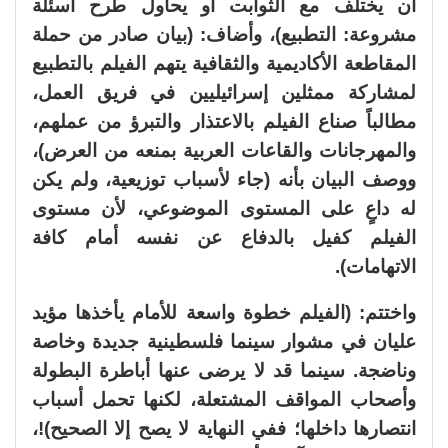
أن يختلف مع الثوابت أو يحاول طرح أسئلة
مشروعة: التطبيع)، وأضاف: (بيان صادر من حملة
المقاطعة الأكاديمية والثقافية يتهم الفيلم بالتطبيع
لمشاركة ممثلين إسرائيليين في فريق العمل،
مطالباً صناع الفيلم بالاعتذار والتبرؤ من عملهم،
والمهرجانات والقاعات العربية بمنعه من العرض)،
ووصف البيان بأنه (جاء لأسباب توزيعية، ولم يكن
له داعٍ على المستوى الموضوعي، لأن مستوى
الفيلم كفيل بالدفاع عن نفسه أمام كافة
الاتهامات).
واختتم: (الفيلم خطوة واسعة للأمام يأخذها مؤيد
عليان في مشوار سينما فلسطينية جديدة وخاصة
وناضجة. سينما قد لا يرضى عنها أباطرة البطولة
وأصحاب المواقف المشتعلة، لكنها تحمل أسباب
انتصارها داخلها؛ ففي النهاية لا يصح إلا الصحيح)!،