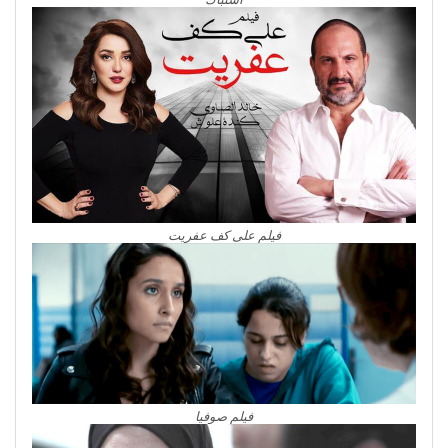
فيلم على كف عفريت
فيلم صوفيا