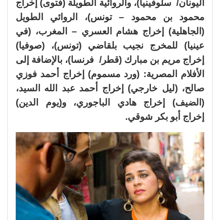
اليونان/ سلوفينيا)، والروائية الطويلة (فتوى) إخراج
محمود بن محمود – تونس)، الروائي الطويل
(الجاهلية) إخراج هشام العسري – المغرب، (في
عينيا) للمخرج نجيب بلقاضي (تونس)، (صوفيا)
إخراج مريم بن مبارك (قطر/ فرنسا)، بالإضافة إلى
الأفلام المصرية: (ورد مسموم) إخراج أحمد فوزي
صالح، (ليل خارجي) إخراج أحمد عبد الله السيد،
(الضيف) إخراج هادي الباجوري، و(يوم الدين)
إخراج أبو بكر شوقي.