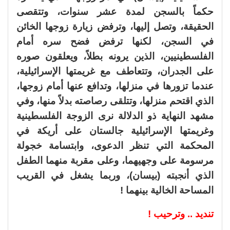
حكماً بالسجن لمدة عشر سنوات، وتتقصى
الحقيقة، وتصل إليها، وترفض زيارة زوجها الخائن
في السجن، لكنها ترفض فضح سره أمام
الفلسطينيين، الذين يرونه بطلاً، ويعلقون صوره
على الجدران، وتتعاطف مع غريمتها الإسرائيلية،
عندما تزورها في منزلها، وتدافع عنها أمام زوجها،
الذي اقتحم منزلها، وتتلقى رصاصته بدلاً منها، وفي
مشهد النهاية ذو الدلالة نرى الزوجة الفلسطينية
وغريمتها الإسرائيلية جالستان على أريكة في
المحكمة التي تنظر الدعوى، وابتسامة خجولة
مرسومة على وجهيهما، وعلى مقربة منهما الطفل
الذي أنجبته (بيسان)، وربما يشغل في القريب
المساحة الخالية بينهما !
تنديد .. وترحيب !