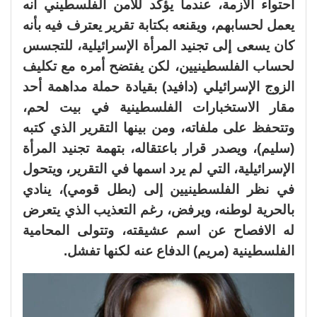
احتواء الأزمة، عندما يؤكد للأمن الفلسطيني أنه
يعمل لحسابهم، ويقنعه بكتابة تقرير يعترف فيه بأنه
كان يسعى إلى تجنيد المرأة الإسرائيلية، للتجسس
لحساب الفلسطينيين، لكن يفتضح أمره مع تكليف
الزوج الإسرائيلي (دافيد) بقيادة حملة مداهمة أحد
مقار الاستخبارات الفلسطينية في بيت لحم،
وتتحفظ على ملفاته، ومن بينها التقرير الذي كتبه
(سليم)، ويصدر قرار باعتقاله، بتهمة تجنيد المرأة
الإسرائيلية، التي لم يرد اسمها في التقرير، ويتحول
في نظر الفلسطينيين إلى (بطل قومي)، ينادي
بالحرية لوطنه، ويرفض، رغم التعذيب الذي يتعرض
له الافصاح عن اسم عشيقته، وتتولى المحامية
الفلسطينية (مريم) الدفاع عنه لكنها تفشل.