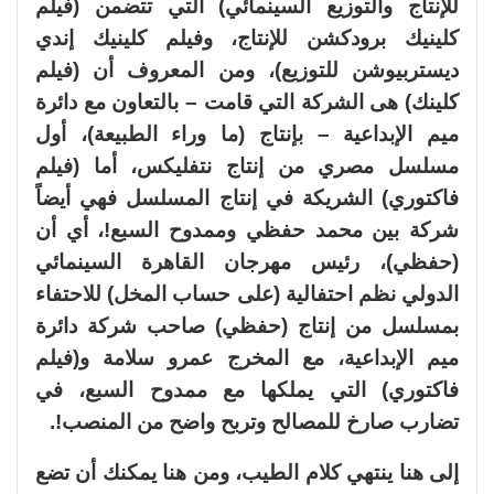
للإنتاج والتوزيع السينمائي) التي تتضمن (فيلم
كلينيك برودكشن للإنتاج، وفيلم كلينيك إندي
ديستربيوشن للتوزيع)، ومن المعروف أن (فيلم
كلينك) هى الشركة التي قامت – بالتعاون مع دائرة
ميم الإبداعية – بإنتاج (ما وراء الطبيعة)، أول
مسلسل مصري من إنتاج نتفليكس، أما (فيلم
فاكتوري) الشريكة في إنتاج المسلسل فهي أيضاً
شركة بين محمد حفظي وممدوح السبع!، أي أن
(حفظي)، رئيس مهرجان القاهرة السينمائي
الدولي نظم احتفالية (على حساب المخل) للاحتفاء
بمسلسل من إنتاج (حفظي) صاحب شركة دائرة
ميم الإبداعية، مع المخرج عمرو سلامة و(فيلم
فاكتوري) التي يملكها مع ممدوح السبع، في
تضارب صارخ للمصالح وتربح واضح من المنصب!.
إلى هنا ينتهي كلام الطيب، ومن هنا يمكنك أن تضع