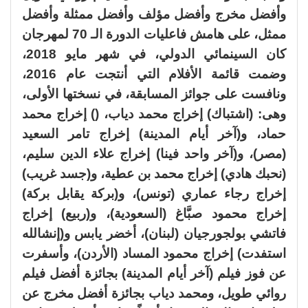
وأفضل مخرج وأفضل مؤلف وأفضل ممثلة وأفضل
ممثل، على هامش فاعليات الدورة الـ 70 لمهرجان
كان السينمائي الدولي، في شهر مايو 2018،
وضمت قائمة الأفلام التي أنتجت عام 2016،
ونافست على جوائز المسابقة، في نسختها الأولى،
وهى: (اشتباك) إخراج محمد دياب، () إخراج محمد
حماد، و(آخر أيام المدينة) إخراج تامر السعيد
(مصر)، و(آخر واحد فينا) إخراج علاء الدين سليم،
(نحبك هادي) إخراج محمد بن عطية، و(جسد غريب)
إخراج رجاء عماري (تونس)، و(بركة يقابل بركة)
إخراج محمود صبَّاغ (السعودية)، و(ربيع) إخراج
فاتشي بولجورجيان (لبنان)، أخضر يابس و(إنشالله
استفدت) إخراج محمود المساد (الأردن)، وأسفرت
عن فوز فيلم (آخر أيام المدينة) بجائزة أفضل فيلم
روائي طويل، ومحمد دياب بجائزة أفضل مخرج عن