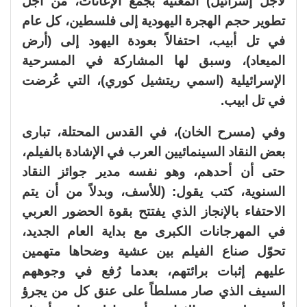
لأجل إسرائيل) المعنية بجمع الإعانات، من أجل
تطوير حجم الهجرة اليهودية إلى فلسطين، كل عام
في تل أبيب، احتفالاً بعودة اليهود إلى (أرض
الميعاد)، وسبق لها المشاركة في المسرحية
الإسرائيلية (اسمي ريتشيل كوري)، التي عُرضت
في تل ابيب.
وفي (مسرح الخان)، في القدس المحتلة، تبارى
بعض النقاد السينمائيين العرب في الإشادة بالفيلم،
حتى أن أحدهم، وهو نفسه مدير جوائز النقاد
السنوية، كتب يقول: (للأسف، وبدلاً من أن يتم
الاحتفاء بالإنجاز الذي يفتتح بقوة الحضور العربي
في المهرجانات الكبرى مع بداية العام الجديد،
تحوّل صناع الفيلم بين عشية وضحاها متهمين
عليهم إثبات برائتهم، بعدما رُفع في وجوههم
السيف الذي صار مسلطاً على عنق كل من يجرؤ