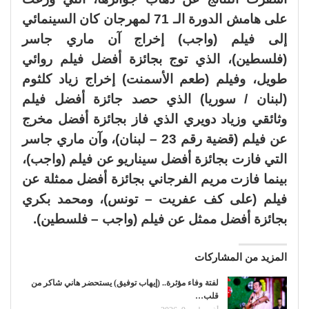
على هامش الدورة الـ 71 لمهرجان كان السينمائي
إلى فيلم (واجب) إخراج آن ماري جاسر
(فلسطين)، الذي توج بجائزة أفضل فيلم روائي
طويل، وفيلم (طعم الأسمنت) إخراج زياد كلثوم
(لبنان / سوريا) الذي حصد جائزة أفضل فيلم
وثائقي وزياد دويري الذي فاز بجائزة أفضل مخرج
عن فيلم (قضية رقم 23 – لبنان)، وآن ماري جاسر
التي فازت بجائزة أفضل سيناريو عن فيلم (واجب)،
بينما فازت مريم الفرجاني بجائزة أفضل ممثلة عن
فيلم (على كف عفريت – تونس)، ومحمد بكري
بجائزة أفضل ممثل عن فيلم (واجب – فلسطين).
المزيد من المشاركات
لفتة وفاء مؤثرة.. (إيهاب توفيق) يستحضر هاني شاكر من
قلب…