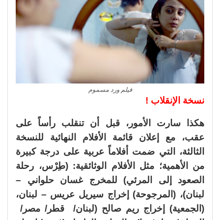
فيلم ورد مسموم
نسخة الإنقلاب !
هكذا سارت الأمور، قبل أن تنقلب رأساً على
عقب، مع إعلان قائمة الأفلام النهائية للنسخة
الثالثة، التي ضمت أفلاماً عربية على درجة كبيرة
من الأهمية؛ مثل الأفلام الوثائقية: (طِرْس، رحلة
الصعود إلى المرئي) للمخرج غسان حلواني –
لبنان)، (المرجوحة) إخراج سيريل عريس – لبنان،
(الجمعية) إخراج ريم صالح (لبنان/ قطر/ مصر/