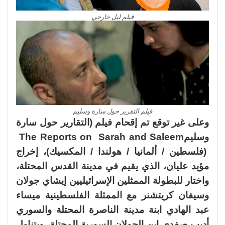
فيلم ليل خارجي
فيلم التقرير حول سارة وسليم
وعلى غير توقع تم إقحام فيلم (التقارير حول سارة
وسليمThe Reports on Sarah and Saleem
(فلسطين / ألمانيا / هولندا / المكسيك)، إخراج
مؤيد عليان، الذي يقيم في مدينة القدس المحتلة،
واختار للبطولة الممثلين الإسرائيليين إيشاي جولان
وسيفان كريتشنر مع الممثلة الفلسطينية ميساء
عبد الهادي ابنة مدينة الناصرة المحتلة والسوري
أديب صفدي ابن الجولان السورية المحتلة، ويتناول