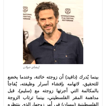
إيشاي جولان
بينما يُدرك (دافيد) أن زوجته خائنة، وعندما يخضع
للتحقيق، لاتهامه بإفشاء أسرار وظيفته، يُفاجأ
بالمكالمة التي أجرتها زوجته مع (سليم)، قبل
مداهمة المقر الفلسطيني، بينما ترتاب الزوجة
الفلسطينية (بيسان) في أمر زوجها، الذي ينتظره