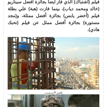
فيلم (اشتباك) الذي فاز أيضاً بجائزة أفضل سيناريو
(خالد ومحمد دياب)، بينما فازت (هبة) علي بطلة
فيلم (أخضر يابس) بجائزة أفضل ممثلة، و(مجد
مستورة) بجائزة أفضل ممثل عن فيلم (نحبك
هادي).
طعم الأسمنت