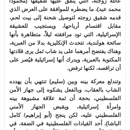
عائلة زوجته، التي ينفق عليها شقيقها (محمود/
محمد عيد)، ما يضطره للموافقة على العرض الذي
قدمه شقيق زوجته لتوصيل شحنة إلى بيت لحم،
مقابل اقتسام أرباحها، ويستجيب للعشيقة
الإسرائيلية، التي تود مرافقته ليلاً، متظاهرة بأنها
سائحة هولندية، تتحدث الإنكليزية بدلا من العبرية،
وهناك يفتضح أمرهما على يد شاب ثمل يرى قلادتها
المكتوبة بالعبرية، ويدرك أنها إسرائيلية فيُصر على
أن تراقصه، لكنها ترفض.
وتندلع معركة بينه وبين (سليم) تنتهي بأن يهدده
الشاب بالعقاب، وبالفعل يشكوه إلى جهاز الأمن
الفلسطيني، بحجة أن ثمة علاقة مشبوهة بينه
وامرأة إسرائيلية، ويقبض الجهاز الأمني
الفلسطيني عليه، لكن ينجح (أبو إبراهيم/ كامل
الباشا)، أحد القيادات الفلسطينية في الضفة، في