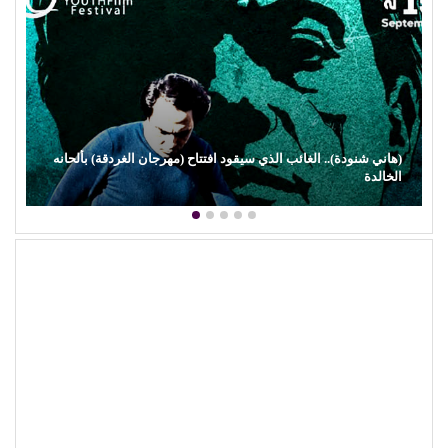
(هاني شنودة).. الغائب الذي سيقود افتتاح (مهرجان الغردقة) بألحانه
الخالدة