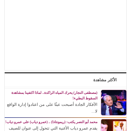
الأكثر مشاهدة
(مصطفى النجار) يحرك المياه الراكدة.. لماذا اكتفينا بمشاهدة
السقوط البطيء!
الأفكار الجادة أصبحت عبئًا على من اعتادوا إدارة الواقع
لا...
محمد أبو النصر يكتب: (ريمونتادا) .. (عمرو دياب) على عمرو دياب!
يقدم عمرو دياب الأغنية التي تتحول إلى عنوان للصيف