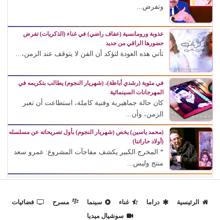
وتفرض...
عذوبة ورومانسية (عفاف راضي) في غناء (الذكريات) تفرض
حضورها الراقي من جديد
تأتي هذه العودة لتؤكد أن الفن لا يتوقف عند الزمن،...
في مئوية (رشدي أباظة)، (شهريار النجوم) يطالب بتكريمه في
المهرجانات السينمائية
كان حالة جماهيرية وفنية كاملة، استطاعت أن تعبر
الزمن، وأن...
(محمد ياسين) يخص (شهريار النجوم) بأول تصريحاته عن مسلسله
(أولاد حاراتنا)
* المخرج الكبير يكشف مفاجآت المشروع: عمرو سعد
منتج وليس...
الرئيسية
دراما
غناء
سينما
مسرح
فضائيات
سوشيال ميديا