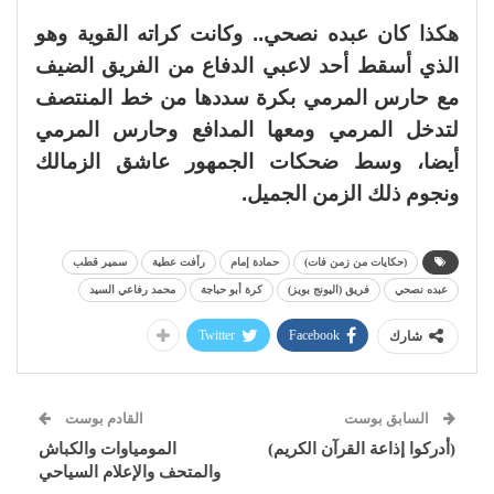
هكذا كان عبده نصحي.. وكانت كراته القوية وهو
الذي أسقط أحد لاعبي الدفاع من الفريق الضيف
مع حارس المرمي بكرة سددها من خط المنتصف
لتدخل المرمي ومعها المدافع وحارس المرمي
أيضا، وسط ضحكات الجمهور عاشق الزمالك
ونجوم ذلك الزمن الجميل.
(حكايات من زمن فات)
حمادة إمام
رأفت عطية
سمير قطب
عبده نصحي
فريق (اليونج بويز)
كرة أبو حباجة
محمد رفاعي السيد
Twitter
Facebook
شارك
السابق بوست
القادم بوست
(أدركوا إذاعة القرآن الكريم)
المومياوات والكباش
والمتحف والإعلام السياحي