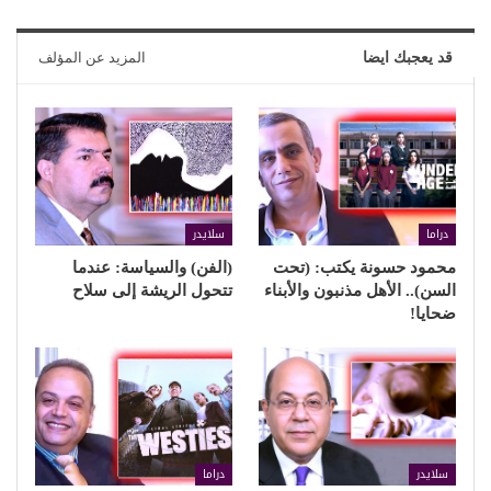
قد يعجبك ايضا
المزيد عن المؤلف
دراما
سلايدر
محمود حسونة يكتب: (تحت
(الفن) والسياسة: عندما
السن).. الأهل مذنبون والأبناء
تتحول الريشة إلى سلاح
ضحايا!
سلايدر
دراما