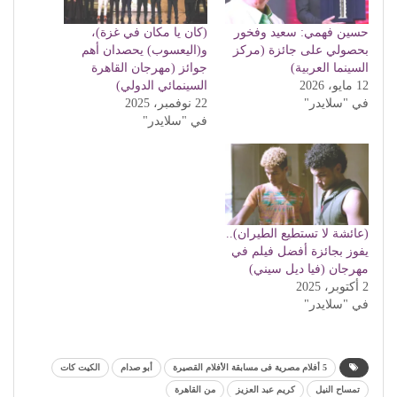
حسين فهمي: سعيد وفخور
(كان يا مكان في غزة)،
بحصولي على جائزة (مركز
و(اليعسوب) يحصدان أهم
السينما العربية)
جوائز (مهرجان القاهرة
12 مايو، 2026
السينمائي الدولي)
في "سلايدر"
22 نوفمبر، 2025
في "سلايدر"
(عائشة لا تستطيع الطيران)..
يفوز بجائزة أفضل فيلم في
مهرجان (فيا ديل سيني)
2 أكتوبر، 2025
في "سلايدر"
5 أفلام مصرية فى مسابقة الأفلام القصيرة
أبو صدام
الكيت كات
تمساح النيل
كريم عبد العزيز
من القاهرة