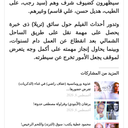
سيظهرون كضيوف شرف وهم (سيد رجب، على
الطيب، هديل حسن، علي قاسم) وغيرهم.
وتدور أحداث الفيلم حول سائق (تريلا) ذى خبرة
يحصل على مهمة نقل على طريق الساحل
الشمالي بعد انقطاع عن العمل دام لسنوات،
وبينما يحاول إنجاز مهمته على أكمل وجه يتعرض
لموقف يجعل الأمور تخرج عن سيطرته.
المزيد من المشاركات
عذوبة ورومانسية (عفاف راضي) في غناء (الذكريات)
تفرض حضورها…
أغسطس 6, 2026
برتقان (الأبنودي) وفراولة مصطفى حدوتة!
أغسطس 6, 2026
محمود عطية يكتب: سوق (الترند) واللحم الرخيص!