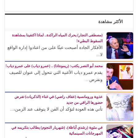
الأكثر مشاهدة
(مصطفى النجار) يحرك المياه الراكدة.. لماذا اكتفينا بمشاهدة
السقوط البطيء!
الأفكار الجادة أصبحت عبئًا على من اعتادوا إدارة الواقع
لا...
محمد أبو النصر يكتب: (ريمونتادا) .. (عمرو دياب) على عمرو دياب!
يقدم عمرو دياب الأغنية التي تتحول إلى عنوان للصيف
وتفرض...
عذوبة ورومانسية (عفاف راضي) في غناء (الذكريات) تفرض
حضورها الراقي من جديد
تأتي هذه العودة لتؤكد أن الفن لا يتوقف عند الزمن،...
في مئوية (رشدي أباظة)، (شهريار النجوم) يطالب بتكريمه في
المهرجانات السينمائية