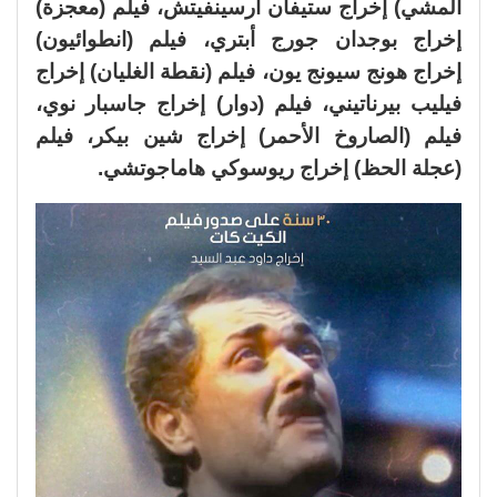
المشي) إخراج ستيفان أرسينفيتش، فيلم (معجزة)
إخراج بوجدان جورج أبتري، فيلم (انطوائيون)
إخراج هونج سيونج يون، فيلم (نقطة الغليان) إخراج
فيليب بيرناتيني، فيلم (دوار) إخراج جاسبار نوي،
فيلم (الصاروخ الأحمر) إخراج شين بيكر، فيلم
(عجلة الحظ) إخراج ريوسوكي هاماجوتشي.