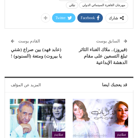
مهرجان القاهرة السينمائي الدولي
نيللي
Twitter
Facebook
شارك
السابق بوست
القادم بوست
(فيروز).. ملاك الغناء الثائر
(عابد فهد) بين صراع (شتي
تبلغ التسعين على مقام
يا بيروت) ومتعة (السنونو) !
الدهشة الإبداعية
قد يعجبك ايضا
المزيد عن المؤلف
سلايدر
سلايدر