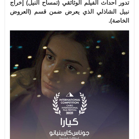
تدور أحداث الفيلم الوثائقي (تمساح النيل) إخراج
نبيل الشاذلي الذي يعرض ضمن قسم (العروض
الخاصة).