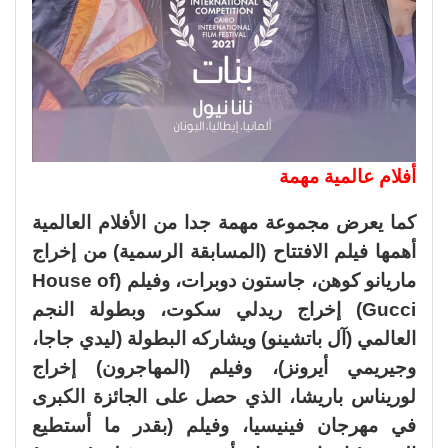
أفلام عالمية مهمة
كما يعرض مجموعة مهمة جدا من الأفلام العالمية
أهمها فيلم الافتتاح (المسابقة الرسمية) من إخراج
ماريانو كوهن، جاستون دوبرات، وفيلم (House of
Gucci) إخراج ريدلي سكوت، وبطولة النجم
العالمي (آل باتشينو) ويشاركه البطولة (ليدي جاجا،
وجيريمي أيرونز)، وفيلم (المهاجرون) إخراج
لوريناس باريشا، الذي حصل على الجائزة الكبرى
في مهرجان فينيسيا، وفيلم (بقدر ما أستطيع