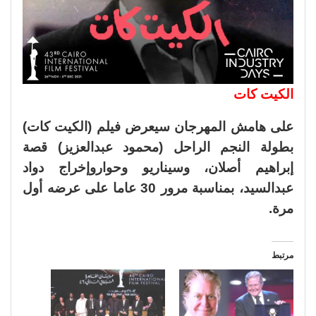
الكيت كات
على هامش المهرجان سيعرض فيلم (الكيت كات)
بطولة النجم الراحل (محمود عبدالعزيز) قصة
إبراهيم أصلان، وسيناريو وحواروإخراج دواد
عبدالسيد، بمناسبة مرور 30 عاما على عرضه أول
مرة.
مرتبط