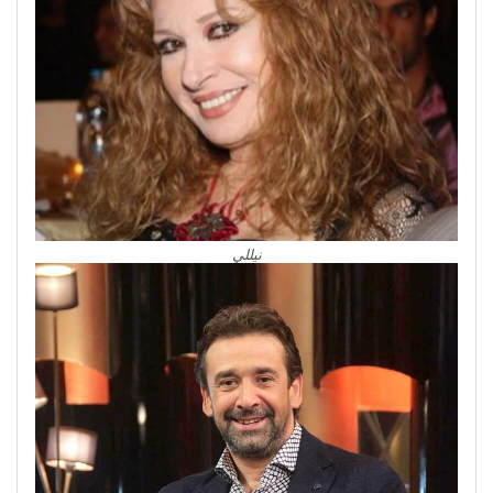
نيللي