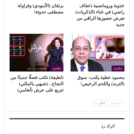
عذوبة ورومانسية (عفاف
برتقان (الأبنودي) وفراولة
راضي) في غناء (الذكريات)
مصطفى حدوتة!
تفرض حضورها الراقي من
جديد
سلايدر
سلايدر
محمود عطية يكتب: سوق
(لطيفة) تكتب فصلًا جديدًا من
(الترند) واللحم الرخيص!
النجاح.. (شبهي بالمللي)
تتربع على عرش (أنغامي)
السابق
التالي
اترك رد