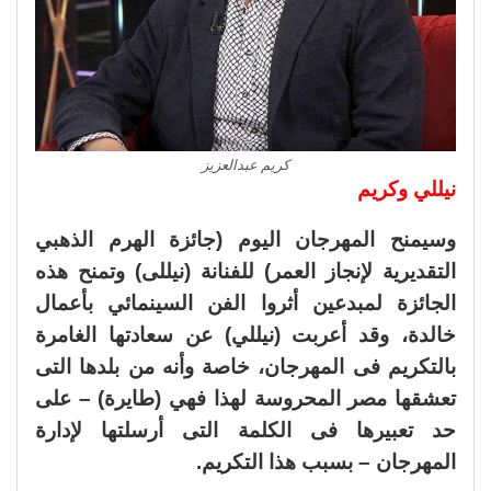
كريم عبدالعزيز
نيللي وكريم
وسيمنح المهرجان اليوم (جائزة الهرم الذهبي
التقديرية لإنجاز العمر) للفنانة (نيللى) وتمنح هذه
الجائزة لمبدعين أثروا الفن السينمائي بأعمال
خالدة، وقد أعربت (نيللي) عن سعادتها الغامرة
بالتكريم فى المهرجان، خاصة وأنه من بلدها التى
تعشقها مصر المحروسة لهذا فهي (طايرة) – على
حد تعبيرها فى الكلمة التى أرسلتها لإدارة
المهرجان – بسبب هذا التكريم.