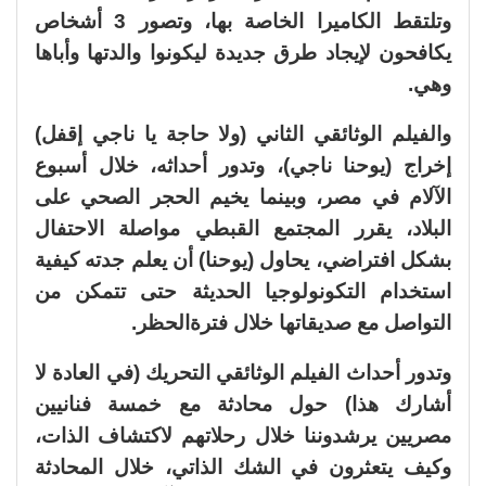
وتلتقط الكاميرا الخاصة بها، وتصور 3 أشخاص
يكافحون لإيجاد طرق جديدة ليكونوا والدتها وأباها
وهي.
والفيلم الوثائقي الثاني (ولا حاجة يا ناجي إقفل)
إخراج (يوحنا ناجي)، وتدور أحداثه، خلال أسبوع
الآلام في مصر، وبينما يخيم الحجر الصحي على
البلاد، يقرر المجتمع القبطي مواصلة الاحتفال
بشكل افتراضي، يحاول (يوحنا) أن يعلم جدته كيفية
استخدام التكونولوجيا الحديثة حتى تتمكن من
التواصل مع صديقاتها خلال فترةالحظر.
وتدور أحداث الفيلم الوثائقي التحريك (في العادة لا
أشارك هذا) حول محادثة مع خمسة فنانيين
مصريين يرشدوننا خلال رحلاتهم لاكتشاف الذات،
وكيف يتعثرون في الشك الذاتي، خلال المحادثة