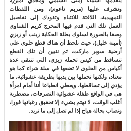
يتقدمها أسماء (منى الشيمي ومجدي أمين)،
وتشرف عليها (مريم ناعوم)، ومن اللقطات
التمهيدية، اللافتة للانتباه وتقودك إلى تفاصيل
العمل تلك التي قدم فيها المخرج كريم الشناوي
وصفا بالصورة لسلوك بطلة الحكاية زينب أو زيزي
(أمينة خليل)، حيث نلحظ أن هناك قطع حلوى على
أرضية سوبر ماركت، ثم نتبين أن تلك القطع
تتساقط من كيس تحمله زيزي، التي تنتقي عدة
أكياس من الحلوى لا تضعها في سلة شراء كما هو
معتاد، ولكنها تحملها بين يديها بطريقة عشوائية، ما
يؤدي إلى تساقطها، ويعطي انطباعا أننا أمام امرأة
هى في الواقع طفلة عشوائية التصرفات، مضطربة
أغلب الوقت، لا تهتم بشيء إلا تحقيق رغباتها فورا،
وتصاب بحالة هياج إذا لم تصل إلى ما تريد.