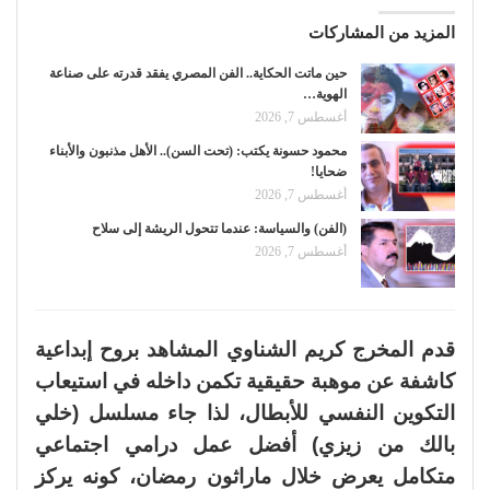
المزيد من المشاركات
حين ماتت الحكاية.. الفن المصري يفقد قدرته على صناعة
الهوية…
أغسطس 7, 2026
محمود حسونة يكتب: (تحت السن).. الأهل مذنبون والأبناء
ضحايا!
أغسطس 7, 2026
(الفن) والسياسة: عندما تتحول الريشة إلى سلاح
أغسطس 7, 2026
قدم المخرج كريم الشناوي المشاهد بروح إبداعية
كاشفة عن موهبة حقيقية تكمن داخله في استيعاب
التكوين النفسي للأبطال، لذا جاء مسلسل (خلي
بالك من زيزي) أفضل عمل درامي اجتماعي
متكامل يعرض خلال ماراثون رمضان، كونه يركز