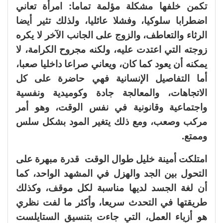
تكمن خلفها مشكلة مؤلمة تماما: امرأة تعاني
اضطرابا سلوكيا، وفشلا عائليا، ولذلك تثير أيضا
الرثاء والتعاطف، والزوج على الجانب الآخر لا يكره
زوجته التي اعتدت عليه، ولكنه مجروح الكرامة، لا
يمكنه أن يعود كما كان، ويعاني صراعا داخليا صعبا،
أما التفاصيل الإنسانية فهي حاضرة على كل
الاتجاهات، والمعالجة جادة وكوميدية ونفسية
واجتماعية وقانونية في نفس الوقت، وهو أمر
مركب وصعب، ومع ذلك يتغير المود بشكل سلس
وممتع.
امتلكت أمينة خليل طوال الوقت قدرة مبهرة على
التحول بين الجد والهزل في المشهد الواحد، كما
أن لغة الجسد لديها مناسبة لكل موقف، وكذلك
طريقتها في التحدث سريعا، وأكثر ما لفت نظري
هو أزياء العمل، التي جاءت بتنسيق الستايلست