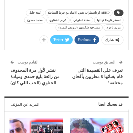
ADHD أو (اضطراب نقص الانتباه مع فرط النشاط)
أمينة خليل
تسطر تاريخا لإدائها
صفاء الطوخي
كريم الشناوي
محمد ممدوح
مريم ناعوم
مسرحية شكسبير (ترويض النمرة)
Twitter
Facebook
شارك
السابق بوست
القادم بوست
تعرف على القصيدة التى
ننشر لأول مرة المحذوف
قام بغنائها 6 مطربين بألحان
من رائعة بليغ حمدي وميادة
مختلفة!
الحناوي (الحب اللي كان)
قد يعجبك ايضا
المزيد عن المؤلف