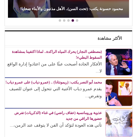
(الفن) والسياسة: عندما تتحول الريشة إلى سلاح
الأكثر مشاهدة
(مصطفى النجار) يحرك المياه الراكدة.. لماذا اكتفينا بمشاهدة
السقوط البطيء!
الأفكار الجادة أصبحت عبئًا على من اعتادوا إدارة الواقع
لا...
محمد أبو النصر يكتب: (ريمونتادا) .. (عمرو دياب) على عمرو دياب!
يقدم عمرو دياب الأغنية التي تتحول إلى عنوان للصيف
وتفرض...
عذوبة ورومانسية (عفاف راضي) في غناء (الذكريات) تفرض
حضورها الراقي من جديد
تأتي هذه العودة لتؤكد أن الفن لا يتوقف عند الزمن،...