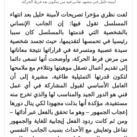
أمينة خليل في مشهد تعاني فيه من سكون بعد فرط الحركة
لفت نظري مؤخرا تصريحات لأمينة خليل بعد انتهاء
المسلسل تقول فيها: إن الجانب الإنساني
بالشخصية التي قدمتها بالمسلسل كان سببا
رئيسيا في تحمسها لتقديمها، حيث تجسد شخصية
سيدة عصبية ومتسرعة في قراراتها نتيجة معاناتها
من مرض فرط الحركة، وأوضحت أنها تسعى دائما
إلى تقديم أعمال تصقل موهبتها وتتلاءم مع ملامحها
لتكون قدرتها التمثيلية طاغية، مشيرة إلى أن
العامل الأساسي لقبول المشاركة في أي عمل
فني هو الدور الجيد والمناسب لها والذي تخرج منه
مستفيدة، مؤكدة أنها بذلت مجهودا لكي ينال دورها
إعجاب الجمهور – وهو ما تحقق بالفعل عبر أدائها –
ومن ثم كانت ردود الفعل إيجابية للغاية والجمهور
تفاعل وتعايش مع الأحداث بسبب الجانب النفسي