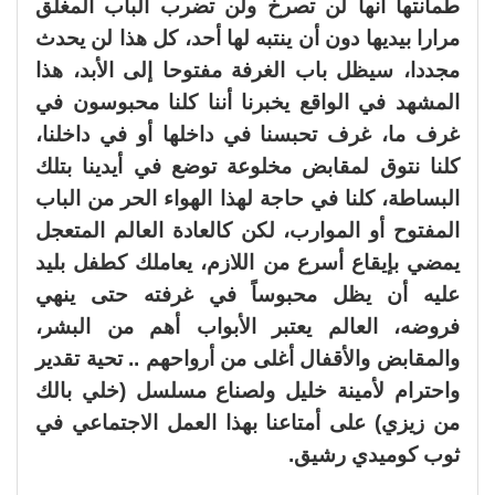
طمأنتها أنها لن تصرخ ولن تضرب الباب المغلق
مرارا بيديها دون أن ينتبه لها أحد، كل هذا لن يحدث
مجددا، سيظل باب الغرفة مفتوحا إلى الأبد، هذا
المشهد في الواقع يخبرنا أننا كلنا محبوسون في
غرف ما، غرف تحبسنا في داخلها أو في داخلنا،
كلنا نتوق لمقابض مخلوعة توضع في أيدينا بتلك
البساطة، كلنا في حاجة لهذا الهواء الحر من الباب
المفتوح أو الموارب، لكن كالعادة العالم المتعجل
يمضي بإيقاع أسرع من اللازم، يعاملك كطفل بليد
عليه أن يظل محبوساً في غرفته حتى ينهي
فروضه، العالم يعتبر الأبواب أهم من البشر،
والمقابض والأقفال أغلى من أرواحهم .. تحية تقدير
واحترام لأمينة خليل ولصناع مسلسل (خلي بالك
من زيزي) على أمتاعنا بهذا العمل الاجتماعي في
ثوب كوميدي رشيق.