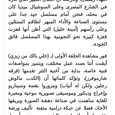
في الشارع المصرى وعلى السوشيال ميديا كان
في محله، فنحن أمام مسلسل جيد جدا على
مستوى الصناعة والأداء المبهر لطاقم الممثلين
وعلى رأسهم (أمينة خليل) التي أظن أنها قفزت
قفزة كبيرة نحو النجومية بهذا المسلسل فائق
الجودة.
فور مشاهدة الحلقة الأولى لـ (خلي بالك من زيزي)
أيقنت أننا بصدد عمل مختلف، ويتميز بمواصفات
فنية خاصة، بداية من أغنية التتر تقدمها (فرقه
شارموفرز)، وتؤكد كلماتها أن (الكدب مالوش
رجلين ولكن له أنياب) ومروروا بقصة وسيناريو
وإخراج وديكور وموسيقى تصويرية موحية ومعبرة
للغاية ساهمت في صناعة دهشة الصورة وبريقها
الأخاذ، فضلا عن حبكة درامية متقنة تأليف ورشة