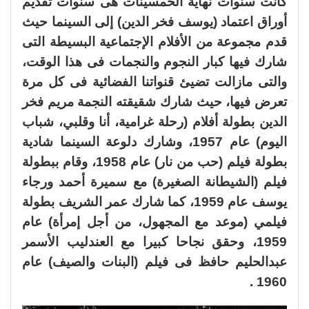
كانت سنوات نهاية الخمسينات هى سنوات تقديم
أوراق اعتماد (يوسف فخر الدين) إلى السينما حيث
قدم مجموعة من الأفلام الإجتماعية البسيطة التى
شارك فيها كبار النجوم والنجمات فى هذا الوقت،
والتى مازالت تضيئ قنواتنا الفضائية فى كل مرة
تعرض فيها، حيث شارك شقيقته النجمة مريم فخر
الدين بطولة أفلام (رحلة غرامية، أنا وقلبي، شباب
اليوم) عام 1957، وشارك دلوعة السينما شادية
بطولة فيلم (حب من نار) عام 1958، وقام ببطولة
فيلم (الشيطانة الصغيرة) مع سميرة أحمد ورجاء
يوسف عام 1959، كما شارك عمر الشريف بطولة
فيلمي (موعد مع المجهول، من أجل إمرأة) عام
1959، وحقق نجاحا كبيرا مع العندليب الأسمر
عبدالحليم حافظ فى فيلم (البنات والصيف) عام
1960 .