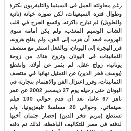
رغم محاولته العمل فى السينما والتليفزيون بكثرة
وطوال فترة السبعينات، لكن صورة خيانة (نادية
والطويل) لم تبارح ذاكرته، واتسع الجرح في قلب
الشاب الوسيم المعذب، ولم يكن أمامه سوى
الهروب، فبعد أن هرب إلى الفن، ولم يفلح هروبه،
قرر الهجرة إلى اليونان، وبالفعل استقر مع منتصف
الثمانينات فى اليونان وتزوج هناك من زوجة
يونانية، زواج عقل، لم يثمر عن أولاد، وانقطع
(يوسف فخر الدين) عن التمثيل نهائيا في منتصف
الثمانينات، وقرر اعتزال الفن والاهتمام بتجارته في
اليونان حتى رحيله يوم 27 ديسمبر 2002 عن عمر
ناهز 67 عاما، بعد أن قدم حوالي 100 فيلم
سينمائي، وحوالي 20 مسلسلا تليفزيونيا، ولم
تستطع (مريم فخر الدين) إحضار جثمان أخيها
لدفنه فى مصر للتكاليف الباهظة، لذلك تم دفنه