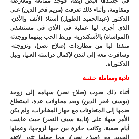
فى جسدها البض أيضا، فوجد ممانعة ومعارضة
ومقاومة، وأثناء ذلك تعرفت (مريم فخر الدين) على
الدكتور (عبدالحميد الطويل) أستاذ الأنف والأذن،
الذى أجرى لها عملية في الأذن فى مستشفى
(المواساة) بالأسكندرية، وربط الحب بينهما ووجدته
منقذا لها من مطاردات (صلاح نصر)، وتزوجته،
وسافرت معه إلى لندن لإكمال دراسته العليا، ونيل
الدكتوراه.
نادية ومعاملة خشنة
أثناء ذلك صوب (صلاح نصر) سهامه إلى زوجة
(يوسف فخر الدين) وبعد محاولات عدة، استطاع
ضمها إلى المتعاونات مع جهاز المخابرات، ولم يكن
الأمر سهلا على (نادية سيف النصر) حيث عاشت
أيام صعبة، وكانت حائرة بين حبها لزوجها، وعملها
الجديد مع (صلاح نصر)، مما جعلها تثور لاتفه