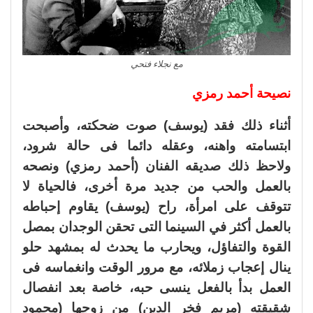
مع نجلاء فتحي
نصيحة أحمد رمزي
أثناء ذلك فقد (يوسف) صوت ضحكته، وأصبحت
ابتسامته واهنه، وعقله دائما فى حالة شرود،
ولاحظ ذلك صديقه الفنان (أحمد رمزي) ونصحه
بالعمل والحب من جديد مرة أخرى، فالحياة لا
تتوقف على امرأة، راح (يوسف) يقاوم إحباطه
بالعمل أكثر في السينما التى تحقن الوجدان بمصل
القوة والتفاؤل، ويحارب ما يحدث له بمشهد حلو
ينال إعجاب زملائه، مع مرور الوقت وانغماسه فى
العمل بدأ بالفعل ينسى حبه، خاصة بعد انفصال
شقيقته (مريم فخر الدين) من زوجها (محمود