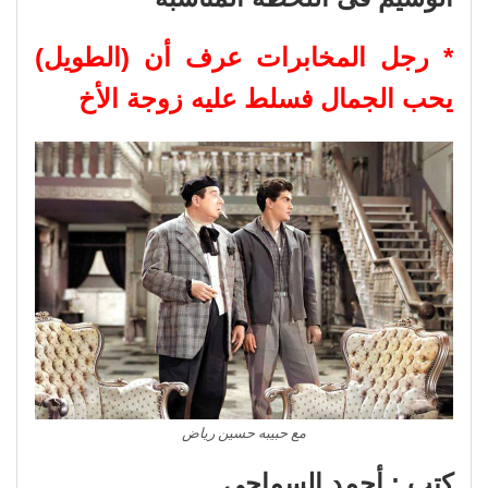
* رجل المخابرات عرف أن (الطويل)
يحب الجمال فسلط عليه زوجة الأخ
مع حبيبه حسين رياض
كتب : أحمد السماحي