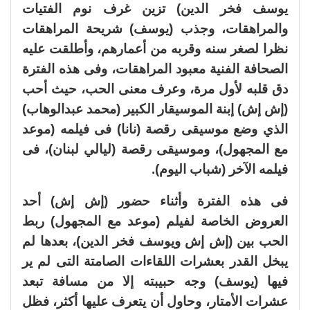
يوسف فخر الدين) تزين غرف نوم الفتيات
والمراهقات، وجذب (يوسف) شريحة المراهقات
نظرا لصغر سنه وقربه من أعمارهم، وأطلقت عليه
الصحافة الفنية معبود المراهقات، وفى هذه الفترة
دق قلبه لأول مرة، وعرف معنى الحب، حيث أحب
(إش إش) إبنة الموسيقار الكبير (محمد عبدالوهاب)
الذي وضع موسيقى رقصة (نانا) فى فيلمه (موعد
مع المجهول)، وموسيقى رقصة (ليالي لبنان)، فى
فيلمه الآخر (شباب اليوم).
فى هذه الفترة وأثناء حضور (إش إش) أحد
العروض الخاصة لفيلم (موعد مع المجهول) ربط
الحب بين (إش إش ويوسف فخر الدين)، بعدها لم
يبخل القدر بعشرات اللقاءات الصامتة التى لم ير
فيها (يوسف) وجه حبيبته إلا من مسافة تبعد
عشرات الأمتار، وحاول أن يتعرف عليها أكثر، فظل