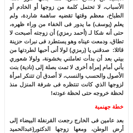
الأسباب، لا تحتمل كلمة من زوجها أو الخادم أو
الطباخ، معظم وقتها تقضيه ساهمة شاردة، ولم
يعلم (يوسف) ما يدور فى الخفاء من وراء ظهره،
حتى أنه شكا لـ (أحمد رمزي) أن زوجته أصبحت لا
تطاق، ودمعت عيناه وهو يستطرد فى نبرات حزينة
قائلا: صدقني يا (رمزي) لولا أنى أحبها لطردتها من
بيتي بعد أن بدأت تعاملني بخشونة، ولولا شعوري
بأني أمام إمرأة أخرى لا تمت بصلة إلى (نادية) بنت
الأصول والحسب والنسب، لا أصدق أن تتنكر امرأة
لزوجها الذي كانت تنتظره فى شرفة المنزل منذ
لحظة خروجه حتى لحظة عودته!
خطة جهنمية
بعد عامين فى الخارج رجعت القرنفلة البيضاء إلى
أرض الوطن، ومعها زوجها الدكتور(عبدالحميد