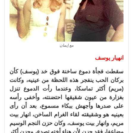
مع إيمان
انهيار يوسف
سقطت فجأة دموع ساخنة فوق خد (يوسف) كأن
بركان الحب ينفجر هذه اللحظة من عينيه، وكانت
(مريم) أكثر تماسكا، وعندما رأت الدموع تنزل
بغزارة من عيون شقيقها احتضنته، وأخفى رأسه
على صدرها وأجهش ببكاء مسموع، بعد أن رأى
بعينيه هو وشقيقته لقاء الغرام الساخن، انهار بيت
مريم، وانهار بيت يوسف، وكان حزن النجم الوسيم
مضاعفا، فقد حزن لأن هناء أخته تصدع، وحزن أكثر