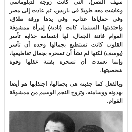
سيف النصر)، التى كانت زوجة لدبلوماسي
وعاشت معه طويلا فى باريس، ثم عادت إلى مصر
وفى خفاياها عذاب، وفي يدها ورقة طلاق،
واجتذبتها السينما، كانت (نادية) إمرأة ممشوقة
القوام فاتنة الجمال، لها ابتسامه جذابه تأسر
القلوب كانت تستطيع بجمالها وحده أن تأسر
(يوسف) لكنها لم تشأ أن تسحره بجمال تقاطيعها،
وإنما تعمدت أن تسحره بفتنة عقلها وقوة
شخصيتها.
وبالفعل كما جذبته هى بجمالها، اجتذابها هو أيضا
بهدوئه ووسامته، وتزوج النجم الوسيم من ممشوقة
القوام.