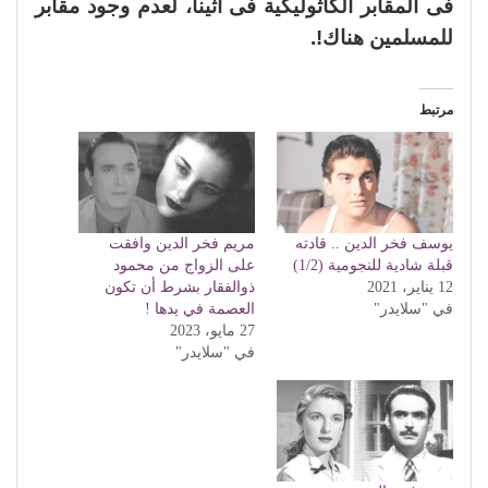
فى المقابر الكاثوليكية فى أثينا، لعدم وجود مقابر
للمسلمين هناك!.
مرتبط
يوسف فخر الدين .. قادته
مريم فخر الدين وافقت
قبلة شادية للنجومية (1/2)
على الزواج من محمود
12 يناير، 2021
ذوالفقار بشرط أن تكون
في "سلايدر"
العصمة في يدها !
27 مايو، 2023
في "سلايدر"