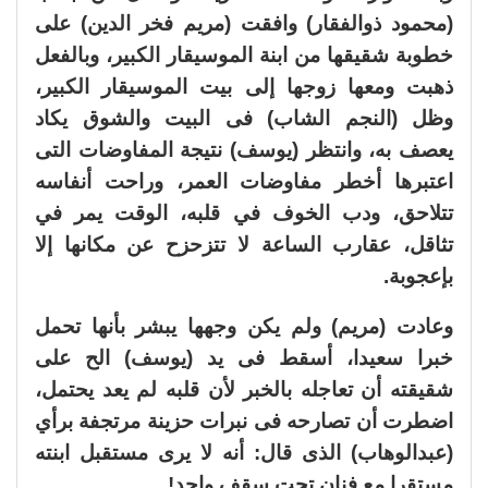
(محمود ذوالفقار) وافقت (مريم فخر الدين) على
خطوبة شقيقها من ابنة الموسيقار الكبير، وبالفعل
ذهبت ومعها زوجها إلى بيت الموسيقار الكبير،
وظل (النجم الشاب) فى البيت والشوق يكاد
يعصف به، وانتظر (يوسف) نتيجة المفاوضات التى
اعتبرها أخطر مفاوضات العمر، وراحت أنفاسه
تتلاحق، ودب الخوف في قلبه، الوقت يمر في
تثاقل، عقارب الساعة لا تتزحزح عن مكانها إلا
بإعجوبة.
وعادت (مريم) ولم يكن وجهها يبشر بأنها تحمل
خبرا سعيدا، أسقط فى يد (يوسف) الح على
شقيقته أن تعاجله بالخبر لأن قلبه لم يعد يحتمل،
اضطرت أن تصارحه فى نبرات حزينة مرتجفة برأي
(عبدالوهاب) الذى قال: أنه لا يرى مستقبل ابنته
مستقرا مع فنان تحت سقف واحد!.