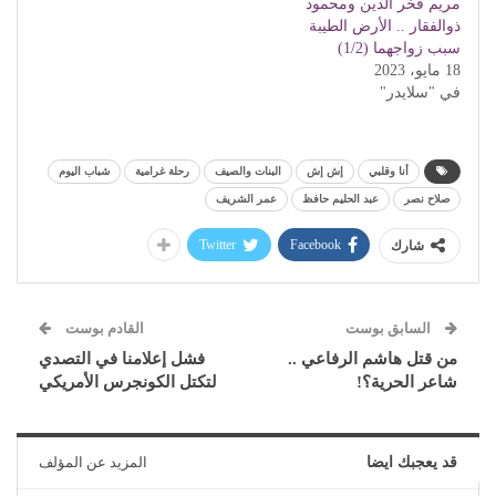
مريم فخر الدين ومحمود
ذوالفقار .. الأرض الطيبة
سبب زواجهما (1/2)
18 مايو، 2023
في "سلايدر"
أنا وقلبي
إش إش
البنات والصيف
رحلة غرامية
شباب اليوم
صلاح نصر
عبد الحليم حافظ
عمر الشريف
Twitter
Facebook
شارك
السابق بوست
القادم بوست
من قتل هاشم الرفاعي ..
فشل إعلامنا في التصدي
شاعر الحرية؟!
لتكتل الكونجرس الأمريكي
قد يعجبك ايضا
المزيد عن المؤلف