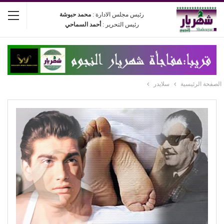
رئيس مجلس الادارة :
محمد حبوشة
رئيس التحرير :
أحمد السماحي
الصفحة الرئيسية
سلايدر