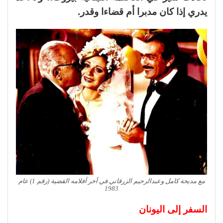
يدري إذا كان مدبرا أم قضاءا وقدر.
مع مديحة كامل وعبدالرحيم الزرقاني في آخر أفلامه القضية (رقم 1) عام
1983
السفر إلى اليونان