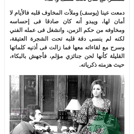
دمعت عينا (يوسف) وملأت المخاوف قلبه فالأيام لا
أمان لها، ويبدو أنه كان صادقا فى إحساسه
ومخاوفه من حكم الزمن، وانشغل فى عمله الفني
لكنه لم ينسى دقة قلبه تحت الشجرة العتيقة،
وسرح مع لقاءاته معها فما زالت فى أذنيه كلماتها
القليلة كأنها لحن جنائزي مؤلم، فأجهش بالبكاء،
حيث هزمته ذكرياته.