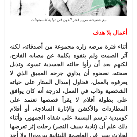
مع شقيقته مريم فخر الدين في نهاية السبعينات
أعمال بلا هدف
أثناء فترة مرضه زاره مجموعة من أصدقائه، لكنه
آثر الصمت ولم يتفوه بكلمة عن مصابه الفادح،
لكنهم بعد أن رأوا حالته الجسدية تسوء، وتذبل
صحته، نصحوه أن يداوي جرحه العميق الذي لا
يعرفوه بالعمل، فحاول إسدال الستار على حياته
الشخصية وذاب في العمل، لدرجة أنه كان يوافق
على بطولة أفلام لا يقرأ قصصها تعتمد على
المطاردات والأكشن والإثارة الساذجة، أو أفلام
كوميدية ترسم البسمة على شفاه الجمهور، وأثناء
ذلك علم أن (نادية سيف النصر) رحلت إثر تعرضها
لحادث سير في العاصمة اللبنانية بيروت!! ولا أحد