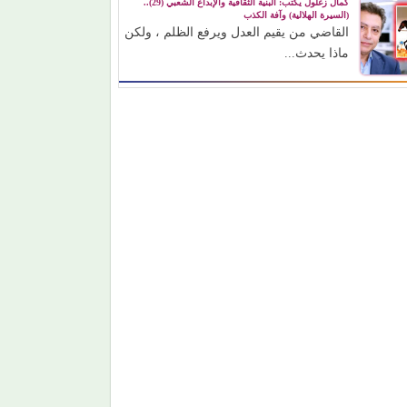
كمال زغلول يكتب: البنية الثقافية والإبداع الشعبي (29)..
(السيرة الهلالية) وآفة الكذب
القاضي من يقيم العدل ويرفع الظلم ، ولكن
ماذا يحدث...