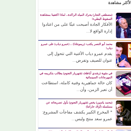
لأكثر مشاهدة
(مصطفى النجار) يحرك المياه الراكدة.. لماذا اكتفينا بمشاهدة
السقوط البطيء!
الأفكار الجادة أصبحت عبئًا على من اعتادوا
إدارة الواقع لا...
محمد أبو النصر يكتب: (ريمونتادا) .. (عمرو دياب) على عمرو
دياب!
يقدم عمرو دياب الأغنية التي تتحول إلى
عنوان للصيف وتفرض...
في مئوية (رشدي أباظة)، (شهريار النجوم) يطالب بتكريمه في
المهرجانات السينمائية
كان حالة جماهيرية وفنية كاملة، استطاعت
أن تعبر الزمن، وأن...
(محمد ياسين) يخص (شهريار النجوم) بأول تصريحاته عن
مسلسله (أولاد حاراتنا)
* المخرج الكبير يكشف مفاجآت المشروع:
عمرو سعد منتج وليس...