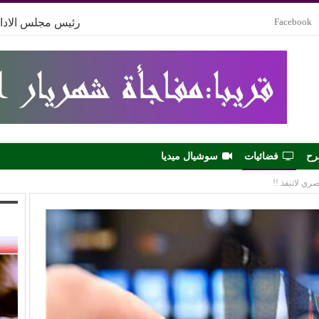
Facebook
رئيس مجلس الادار
رح
فضائيات
سوشيال ميديا
صري لاتنفذ !!