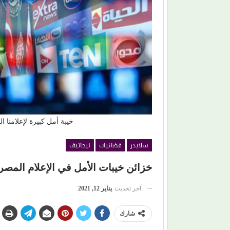
في غناء (الذكريات)
د
برتقان (الأبنودي) وفراولة مصطفى حدوتة!
خيبة أمل كبيرة لإعلامنا 
سلايدر
فضائيات
نيجاتيف
خزائن خيبات الأمل في الإعلام المصري
آخر تحديث
يناير 12, 2021
شارك