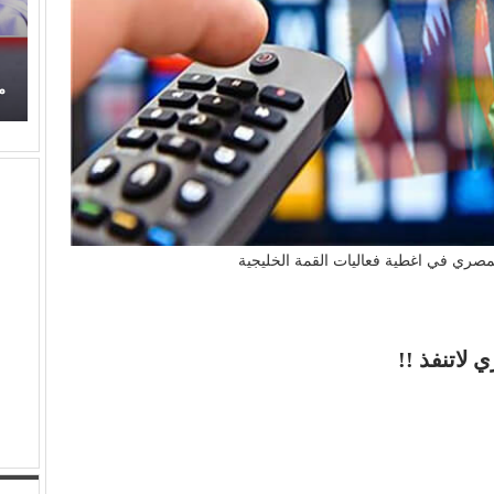
محمود عطية يكتب: سوق (الترند) واللحم الرخيص!
المصري في اغطية فعاليات القمة الخليجية
 لاتنفذ !!