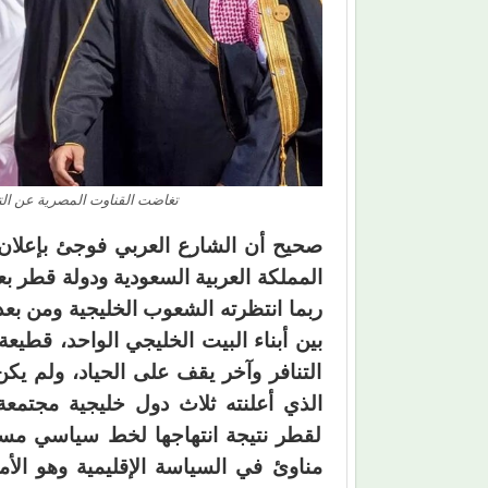
تغاضت القناوت المصرية عن الت
صحيح أن الشارع العربي فوجئ بإعلان 
المملكة العربية السعودية ودولة قطر ب
ربما انتظرته الشعوب الخليجية ومن بعد
بين أبناء البيت الخليجي الواحد، ق
التنافر وآخر يقف على الحياد، ولم ي
الذي أعلنته ثلاث دول خليجية مجتمعة
لقطر نتيجة انتهاجها لخط سياسي مست
مناوئ في السياسة الإقليمية وهو الأم