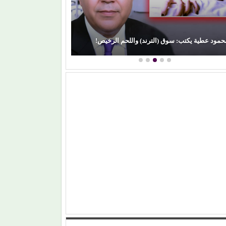
(لطيفة) تكتب فصلًا جديدًا من النجاح.. (شبهي بالمللي)
من (حمانا) إل
تتربع على عرش (أنغامي)
ليمون)