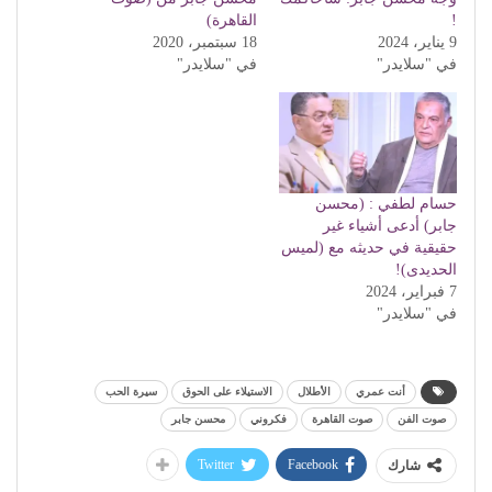
!
القاهرة)
9 يناير، 2024
18 سبتمبر، 2020
في "سلايدر"
في "سلايدر"
حسام لطفي : (محسن
جابر) أدعى أشياء غير
حقيقية في حديثه مع (لميس
الحديدى)!
7 فبراير، 2024
في "سلايدر"
أنت عمري
الأطلال
الاستيلاء على الحوق
سيرة الحب
صوت الفن
صوت القاهرة
فكروني
محسن جابر
Twitter
Facebook
شارك