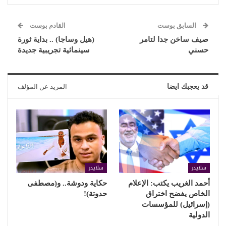
السابق بوست
القادم بوست
صيف ساخن جدا لتامر
(هيل وساجا) .. بداية ثورة
حسني
سينمائية تجريبية جديدة
قد يعجبك ايضا
المزيد عن المؤلف
سلايدر
سلايدر
أحمد الغريب يكتب: الإعلام
حكاية ودوشة.. و(مصطفى
الخاص يفضح اختراق
حدوتة)!
(إسرائيل) للمؤسسات
الدولية