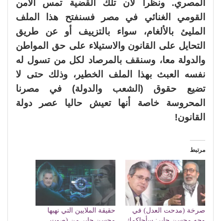
المصري. ونظرا لأن تلك القضية تمس الأمن
القومي الغنائي في مصر فسنفتح هذا الملف
المليئ بالألغام، سواء بالتزييف أو عن طريق
التحايل على القانون والاستيلاء على حق المواطن
والدولة معا، وسنقف بالمرصاد لكل من تسول له
نفسه العبث بهذا الملف الخطير، وذلك حتى لا
تضيع حقوق (الشعب والدولة) في مصرنا
المحروسة خاصة أنها تعيش حاليا عصر دولة
القانون!
مرتبط
صرخة (مدحت العدل) في
حقيقة الملايين التي نهبها
وجه محسن جابر: سأحاكمك
محسن جابر من (صوت