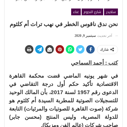
سلايدر
شارع النجوم
غناء
نحن ندق ناقوس الخطر في نهب تراث أم كلثوم
آخر تحديث
سبتمبر 9, 2020
شارك
كتب : أحمد السماحي
في شهر يونيه الماضي قضت محكمة القاهرة
الاقتصادية تأكيد حكم أول درجة التقاضي في
الدعوى رقم 1957 لسنة 2017، بأن المالك الوحيد
للتسجيلات الصوتية للمطربة السيدة أم كلثوم هو
شركة (صوت القاهرة للصوتيات والمرئيات) التابعة
للدولة المصرية، وليس المنتج (محسن جابر)
صاحب شركات (عالم الفن ومزيكا).