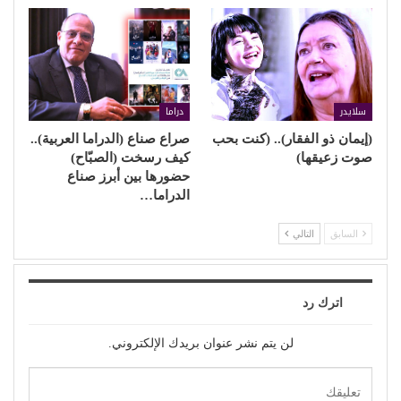
سلايدر
دراما
(إيمان ذو الفقار).. (كنت بحب
صراع صناع (الدراما العربية)..
صوت زعيقها)
كيف رسخت (الصبّاح)
حضورها بين أبرز صناع
الدراما…
السابق
التالي
اترك رد
لن يتم نشر عنوان بريدك الإلكتروني.