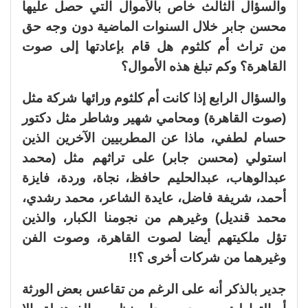
والسؤال الثالث خاص بالأموال التي حصل عليها
محسن جابر خلال السنوات الماضية دون وجه حق
من تراث أم كلثوم هل قام بإعادتها إلى صوت
القاهرة؟ وكم تبلغ هذه الأموال؟
والسؤال الرابع إذا كانت أم كلثوم ورائها شركة مثل
(صوت القاهرة) ومحامي شهير وشاطر مثل دكتور
حسام لطفي، ماذا عن المطربيين الآخرين الذين
استولي (محسن جابر) على تراثهم مثل (محمد
عبدالوهاب، عبدالحليم حافظ، نجاة، وردة، فايزة
أحمد، شريفة فاضل، عايدة الشاعر، محمد رشدي،
محمد قنديل) وغيرهم من نجومنا الكبار، والذين
تؤل ملكيتهم أيضا لصوت القاهرة، وصوت الفن
وغيرهما من شركات أخرى ؟!!
جدير بالذكر أنه على الرغم من تقاعس بعض الورثة