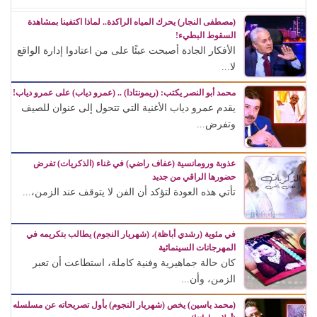
(مصطفى النجار) يحرك المياه الراكدة.. لماذا اكتفينا بمشاهدة
السقوط البطيء!
الأفكار الجادة أصبحت عبئًا على من اعتادوا إدارة الواقع
لا...
محمد أبو النصر يكتب: (ريمونتادا) .. (عمرو دياب) على عمرو دياب!
يقدم عمرو دياب الأغنية التي تتحول إلى عنوان للصيف
وتفرض...
عذوبة ورومانسية (عفاف راضي) في غناء (الذكريات) تفرض
حضورها الراقي من جديد
تأتي هذه العودة لتؤكد أن الفن لا يتوقف عند الزمن،...
في مئوية (رشدي أباظة)، (شهريار النجوم) يطالب بتكريمه في
المهرجانات السينمائية
كان حالة جماهيرية وفنية كاملة، استطاعت أن تعبر
الزمن، وأن...
(محمد ياسين) يخص (شهريار النجوم) بأول تصريحاته عن مسلسله