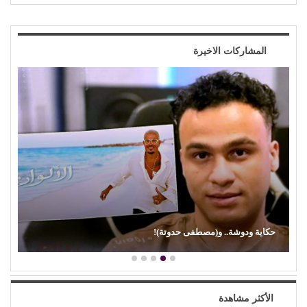
المشاركات الاخيرة
حكاية ودوشة.. و(مصطفى حدوتة)!
الأكثر مشاهدة