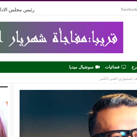
Faceboo
رئيس مجلس الادار
رح
فضائيات
سوشيال ميديا
ف لمشواري الفني الكثير