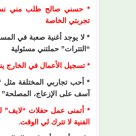
* حسني صالح طلب مني نسيا
تجربتي الخاصة
* لا يوجد أغنية صعبة في الم
“التترات” حملتني مسئولية
* تسجيل الأعمال في الخارج ي
* أحب تجاربي المختلفة مثل “
آسف على الإزعاج، المصلحة”
* أتمنى عمل حفلات “لايف” لل
الفنية لا تترك لي الوقت
.