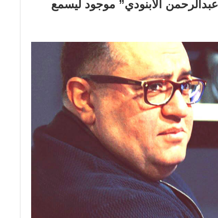
عبدالرحمن الأبنودي” موجود ليسمع