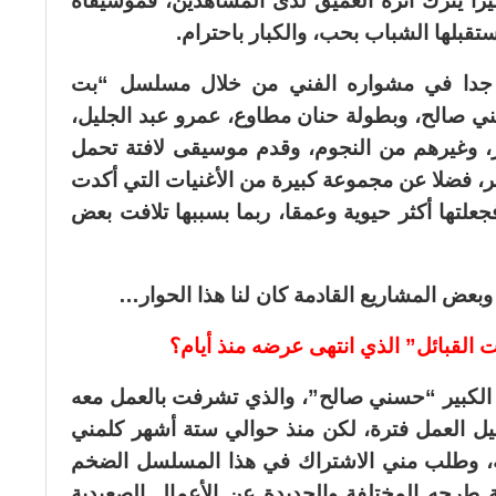
زا يترك أثره العميق لدى المشاهدين، فموسيقاه
تقبلها الشباب بحب، والكبار باحترام.
ة جدا في مشواره الفني من خلال مسلسل “بت
ني صالح، وبطولة حنان مطاوع، عمرو عبد الجليل،
 وغيرهم من النجوم، وقدم موسيقى لافتة تحمل
، فضلا عن مجموعة كبيرة من الأغنيات التي أكدت
علتها أكثر حيوية وعمقا، ربما بسببها تلافت بعض
وبعض المشاريع القادمة كان لنا هذا الحوار…
قبائل” الذي انتهى عرضه منذ أيام؟
الكبير “حسني صالح”، والذي تشرفت بالعمل معه
يل العمل فترة، لكن منذ حوالي ستة أشهر كلمني
، وطلب مني الاشتراك في هذا المسلسل الضخم
، وعن طريقة طرحه المختلفة والجديدة عن الأعمال الصعيدية