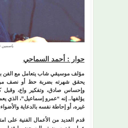
ياسمين ع
حوار : أحمد السماحي
مؤلف موسيقي شاب يتعامل مع الفن بطم
يحقق شهرته بضربة حظ أو نصف موهبة
وإحساس صادق، وتفكير واع، وقبل 
يؤلفها.. إنه “عمرو إسماعيل”، الذي يع
غيره، أو إحاطة نفسه بالدعاية والأضواء 