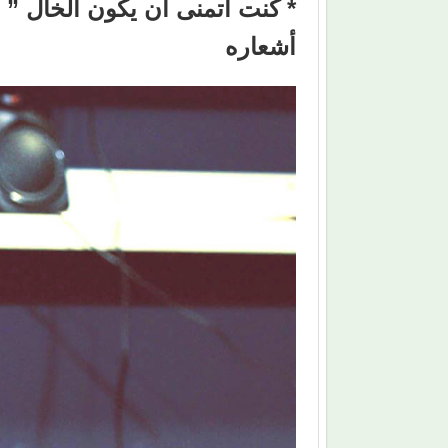
* كنت أتمنى أن يكون الخال ” 
أشعاره