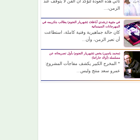
تأتي هذه العودة لتؤكد أن الفن لا يتوقف عند
الزمن،...
في مئوية (رشدي أباظة)، (شهريار النجوم) يطالب بتكريمه في
المهرجانات السينمائية
كان حالة جماهيرية وفنية كاملة، استطاعت
أن تعبر الزمن، وأن...
(محمد ياسين) يخص (شهريار النجوم) بأول تصريحاته عن
مسلسله (أولاد حاراتنا)
* المخرج الكبير يكشف مفاجآت المشروع:
عمرو سعد منتج وليس...