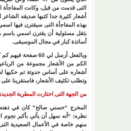
التى قدمت من قبل، وكانت المفاجأة ا
أشعار كثيرة جدا كتبها صديقه الشاعر 
بهذه المفاجأة التى سيقترن فيها اسم
بثقل مسئولية أن يقترن اسمي باسم هذ
أساتذة كبار في مجال الموسيقى.
وبالفعل أرسل لي 60 ص
الكم من الأشعار مجموعة من الرباع
أشعاره على أساس حدوتة تم حكيها له، 
وتطلب تكثيف الأشعار، فاستقرينا على 30 أغنية بخلاف تتر البداية والنهاية.
من الجهة التى اختارت المطربة الجديد
المخرج “حسني صالح” كان في ذهنه 
نظره: “أنه سهل أن يأتي بأكبر نجوم ا
منهم خاصة في الأعمال الصعيدية التى يع