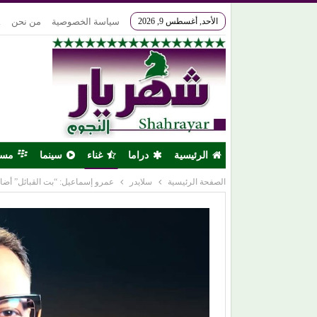
الأحد, أغسطس 9, 2026
سياسة الخصوصية
من نحن
k
الرئيسية
دراما
غناء
سينما
مس
الصفحة الرئيسية
سلايدر
عمرو إسماعيل: “بت القبائل” أضا