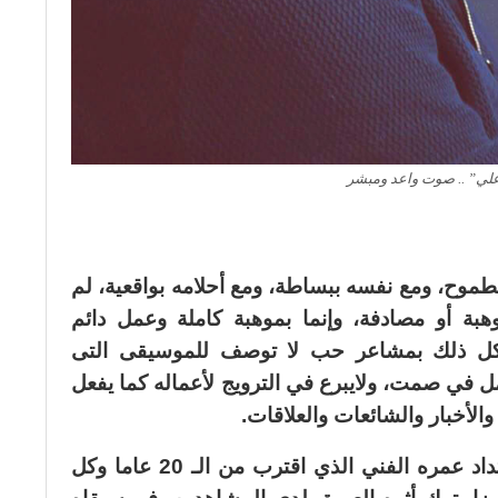
لي” .. صوت واعد ومبشر
وح، ومع نفسه ببساطة، ومع أحلامه بواقعية، لم
 أو مصادفة، وإنما بموهبة كاملة وعمل دائم
كل ذلك بمشاعر حب لا توصف للموسيقى التى
مل في صمت، ولايبرع في الترويج لأعماله كما يفعل
والأخبار والشائعات والعلاقات.
قدم العديد من الأعمال الفنية على امتداد عمره الفني الذي اقترب من الـ 20 عاما وكل