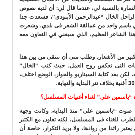
لسارة بالنسبة لي، عندما قال لي: أن لديه نصوص
الراحل الخال “عبدالرحمن الأبنودي”، فسعدت جدا
ي باسم واحد من عمالقة الشعر فى بلدي، وشعرت
ا الشاعر العظيم، الذي سبقني في التعاون معه
فحة فيهم كم كبير من الأشعار، وطلب مني أن ننتقي من بين هذا
يات التى تعكس روح العمل، حيث كتب “الخال”
لكن بعد كتابة السيناريو والحوار، الوضع اختلف،
ة “ياسمين علي” لغناء أغنيات المسلسل؟
صوت “ياسمين علي” منذ البداية، وكانت وجهة
لطرب للغناء فى المسلسل، لكنه تعاون مع الكثير
تبر رائدا من روادها، ولا يريد التكرار، خاصة أن