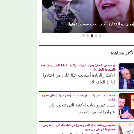
صراع صناع (الدراما
إيمان ذو الفقار).. (كنت بحب صوت زعيقها)
حضورها بين أبرز ص
لأكثر مشاهدة
(مصطفى النجار) يحرك المياه الراكدة.. لماذا اكتفينا بمشاهدة
السقوط البطيء!
الأفكار الجادة أصبحت عبئًا على من اعتادوا
إدارة الواقع لا...
محمد أبو النصر يكتب: (ريمونتادا) .. (عمرو دياب) على عمرو
دياب!
يقدم عمرو دياب الأغنية التي تتحول إلى
عنوان للصيف وتفرض...
عذوبة ورومانسية (عفاف راضي) في غناء (الذكريات) تفرض
حضورها الراقي من جديد