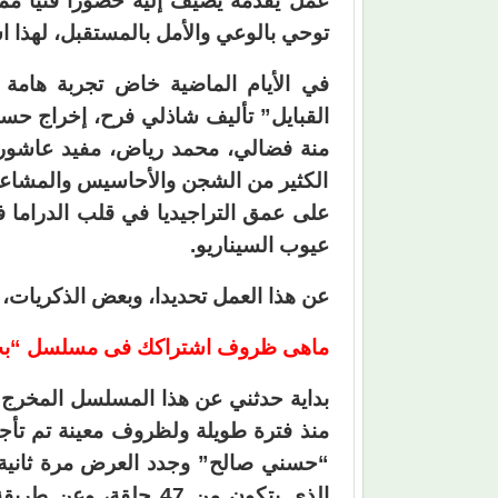
عمل يقدمه يضيف إليه حضورا فنيا ممي
توحي بالوعي والأمل بالمستقبل، لهذا اس
في الأيام الماضية خاض تجربة هام
القبايل” تأليف شاذلي فرح، إخراج حس
منة فضالي، محمد رياض، مفيد عاشور،
الكثير من الشجن والأحاسيس والمشاعر
على عمق التراجيديا في قلب الدراما فج
عيوب السيناريو.
عن هذا العمل تحديدا، وبعض الذكريات، 
ماهى ظروف اشتراكك فى مسلسل “بت ال
بداية حدثني عن هذا المسلسل المخرج 
منذ فترة طويلة ولظروف معينة تم تأج
“حسني صالح” وجدد العرض مرة ثانية
الذي يتكون من 47 حلقة