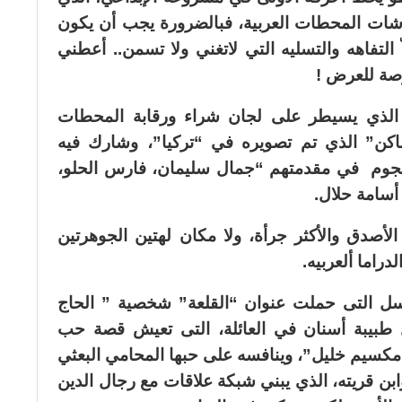
اشات المحطات العربية، فبالضرورة يجب أن يكون
لتفاهه والتسليه التي لاتغني ولا تسمن.. أعطني
صة للعرض !
 الذي يسيطر على لجان شراء ورقابة المحطات
كن” الذي تم تصويره في “تركيا”، وشارك فيه
نجوم في مقدمتهم “جمال سليمان، فارس الحلو،
أسامة حلال.
الأصدق والأكثر جرأة، ولا مكان لهتين الجوهرتين
راما ألعربيه.
سل التى حملت عنوان “القلعة” شخصية ” الحاج
 طبيبة أسنان في العائلة، التى تعيش قصة حب
مكسيم خليل”، وينافسه على حبها المحامي البعثي
ن قريته، الذي يبني شبكة علاقات مع رجال الدين