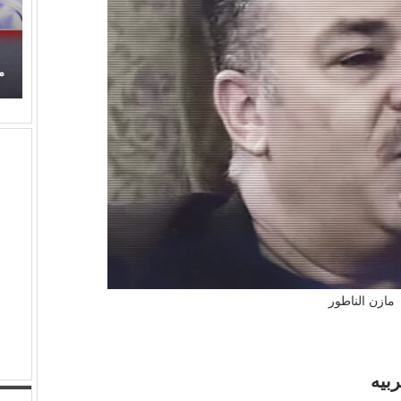
ح
برتقان (الأبنودي) وفراولة مصطفى حدوتة!
م
مازن الناطور
بيه