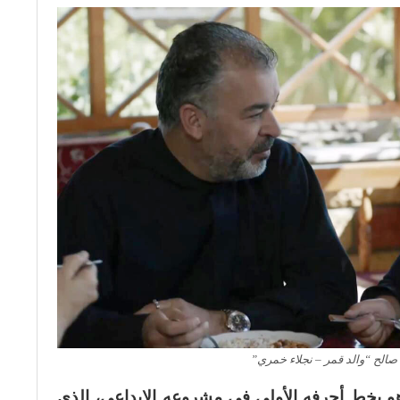
الح “والد قمر – نجلاء خمري”
و يخط أحرفه الأولى في مشروعه الإبداعي، الذي