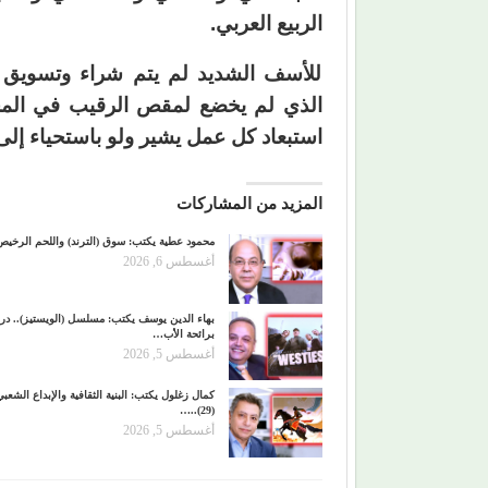
الربيع العربي.
للأسف الشديد لم يتم شراء وتسويق ال
الذي لم يخضع لمقص الرقيب في المحطا
استبعاد كل عمل يشير ولو باستحياء إلى
المزيد من المشاركات
محمود عطية يكتب: سوق (الترند) واللحم الرخيص
أغسطس 6, 2026
بهاء الدين يوسف يكتب: مسلسل (الويستيز).. درا
برائحة الأب…
أغسطس 5, 2026
كمال زغلول يكتب: البنية الثقافية والإبداع الشعب
(29)..…
أغسطس 5, 2026