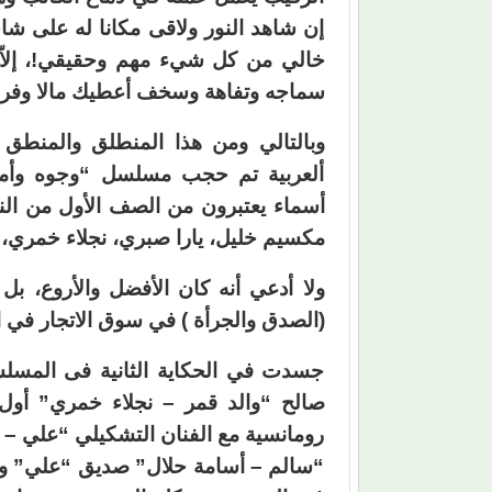
إن شاهد النور ولاقى مكانا له على ش
خالي من كل شيء مهم وحقيقي!، إلاّ ا
سماجه وتفاهة وسخف أعطيك مالا وفر
وبالتالي ومن هذا المنطلق والمنطق
ألعربية تم حجب مسلسل “وجوه وأما
أسماء يعتبرون من الصف الأول من ال
مكسيم خليل، يارا صبري، نجلاء خمري، 
ولا أدعي أنه كان الأفضل والأروع، بل 
(الصدق والجرأة ) في سوق الاتجار في الد
جسدت في الحكاية الثانية فى المسل
صالح “والد قمر – نجلاء خمري” أول
رومانسية مع الفنان التشكيلي “علي – 
“سالم – أسامة حلال” صديق “علي” واب