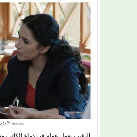
شخصية “الحاج ص
الرقيب يعمل عمله في دماغ الكاتب وه