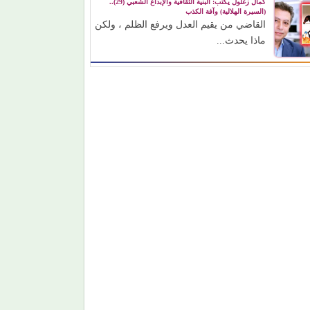
كمال زغلول يكتب: البنية الثقافية والإبداع الشعبي (29)..
(السيرة الهلالية) وآفة الكذب
القاضي من يقيم العدل ويرفع الظلم ، ولكن
ماذا يحدث...