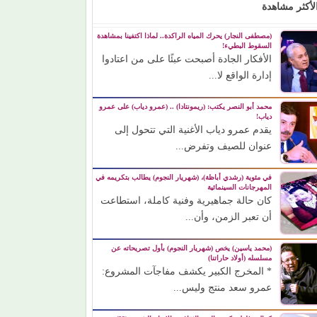
لأكثر مشاهدة
(مصطفى النجار) يحرك المياه الراكدة.. لماذا اكتفينا بمشاهدة
السقوط البطيء!
الأفكار الجادة أصبحت عبئًا على من اعتادوا
إدارة الواقع لا...
محمد أبو النصر يكتب: (ريمونتادا) .. (عمرو دياب) على عمرو
دياب!
يقدم عمرو دياب الأغنية التي تتحول إلى
عنوان للصيف وتفرض...
في مئوية (رشدي أباظة)، (شهريار النجوم) يطالب بتكريمه في
المهرجانات السينمائية
كان حالة جماهيرية وفنية كاملة، استطاعت
أن تعبر الزمن، وأن...
(محمد ياسين) يخص (شهريار النجوم) بأول تصريحاته عن
مسلسله (أولاد حاراتنا)
* المخرج الكبير يكشف مفاجآت المشروع:
عمرو سعد منتج وليس...