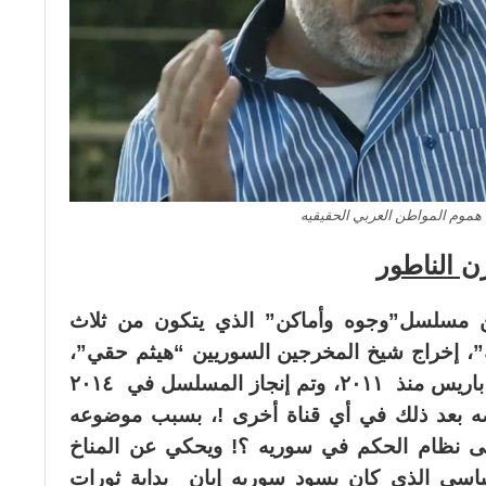
هموم المواطن العربي الحقيقيه
ن الناطور
ن مسلسل”وجوه وأماكن” الذي يتكون من ثلاث
”، إخراج شيخ المخرجين السوريين “هيثم حقي”،
ذلك المخرج المعارض الذي يعيش في باريس منذ ٢٠١١، وتم إنجاز المسلسل في ٢٠١٤
ه بعد ذلك في أي قناة أخرى !، بسبب موضوعه
لى نظام الحكم في سوريه ؟! ويحكي عن المناخ
سياسي الذي كان يسود سوريه إبان بداية ثورات