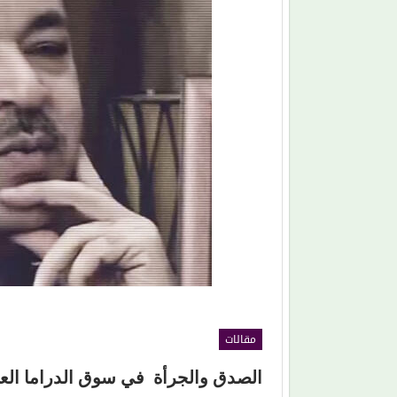
(علي الألفي) يعود بقوة.. ويفاجئ جمهوره بـ (مش راي
الساحل)
مقالات
الصدق والجرأة في سوق الدراما العر