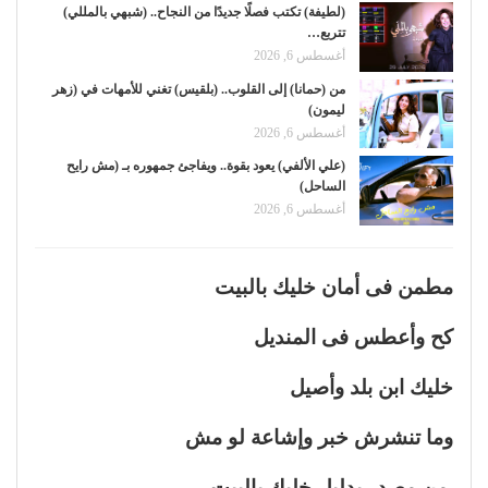
(لطيفة) تكتب فصلًا جديدًا من النجاح.. (شبهي بالمللي)
تتربع…
أغسطس 6, 2026
من (حمانا) إلى القلوب.. (بلقيس) تغني للأمهات في (زهر
ليمون)
أغسطس 6, 2026
(علي الألفي) يعود بقوة.. ويفاجئ جمهوره بـ (مش رايح
الساحل)
أغسطس 6, 2026
مطمن فى أمان خليك بالبيت
كح وأعطس فى المنديل
خليك ابن بلد وأصيل
وما تنشرش خبر وإشاعة لو مش
من مصدر بدليل خليك بالبيت