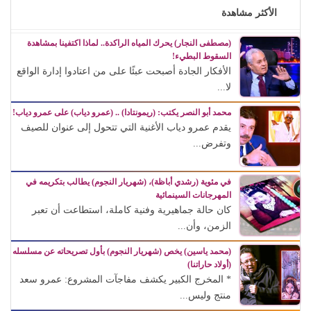
الأكثر مشاهدة
(مصطفى النجار) يحرك المياه الراكدة.. لماذا اكتفينا بمشاهدة
السقوط البطيء!
الأفكار الجادة أصبحت عبئًا على من اعتادوا إدارة الواقع
لا...
محمد أبو النصر يكتب: (ريمونتادا) .. (عمرو دياب) على عمرو دياب!
يقدم عمرو دياب الأغنية التي تتحول إلى عنوان للصيف
وتفرض...
في مئوية (رشدي أباظة)، (شهريار النجوم) يطالب بتكريمه في
المهرجانات السينمائية
كان حالة جماهيرية وفنية كاملة، استطاعت أن تعبر
الزمن، وأن...
(محمد ياسين) يخص (شهريار النجوم) بأول تصريحاته عن مسلسله
(أولاد حاراتنا)
* المخرج الكبير يكشف مفاجآت المشروع: عمرو سعد
منتج وليس...