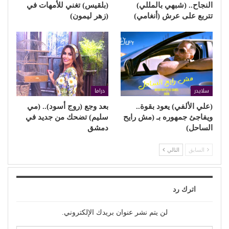
النجاح.. (شبهي بالمللي)
(بلقيس) تغني للأمهات في
تتربع على عرش (أنغامي)
(زهر ليمون)
سلايدر
دراما
(علي الألفي) يعود بقوة..
بعد وجع (روج أسود).. (مي
ويفاجئ جمهوره بـ (مش رايح
سليم) تضحك من جديد في
الساحل)
دمشق
السابق
التالي
اترك رد
لن يتم نشر عنوان بريدك الإلكتروني.