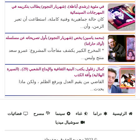
في مئوية (رشدي أباظة)، (شهريار النجوم) يطالب بتكريمه في
المهرجانات السينمائية
كان حالة جماهيرية وفنية كاملة، استطاعت أن تعبر
الزمن، وأن...
(محمد ياسين) يخص (شهريار النجوم) بأول تصريحاته عن مسلسله
(أولاد حاراتنا)
* المخرج الكبير يكشف مفاجآت المشروع: عمرو سعد
منتج وليس...
كمال زغلول يكتب: البنية الثقافية والإبداع الشعبي (29).. (السيرة
الهلالية) وآفة الكذب
القاضي من يقيم العدل ويرفع الظلم ، ولكن ماذا
يحدث...
الرئيسية
دراما
غناء
سينما
مسرح
فضائيات
سوشيال ميديا
© 2023 - جميع الحقوق محفوظة.