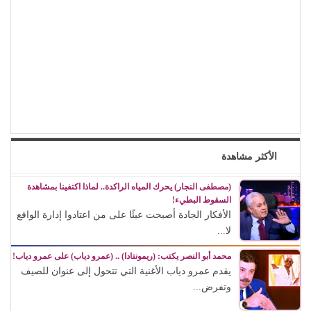
الأكثر مشاهدة
(مصطفى النجار) يحرك المياه الراكدة.. لماذا اكتفينا بمشاهدة
السقوط البطيء!
الأفكار الجادة أصبحت عبئًا على من اعتادوا إدارة الواقع
لا...
محمد أبو النصر يكتب: (ريمونتادا) .. (عمرو دياب) على عمرو دياب!
يقدم عمرو دياب الأغنية التي تتحول إلى عنوان للصيف
وتفرض...