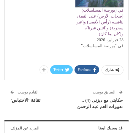
في (بورصة المسلسلات):
(صحاب الأرض) على القمة،
ينافسه (رأس الأفعى) و(عين
سحرية) و(اتنين غيرنا)،
و(كان يما كان).
28 فبراير، 2026
في "بورصة المسلسلات"
Twitter
Facebook
شارك
السابق بوست
القادم بوست
حكايتى مع ديزنى (4) ..
ثقافة ‘الاختباس’
تعبيرات العم عبد الرحمن
قد يعجبك ايضا
المزيد عن المؤلف