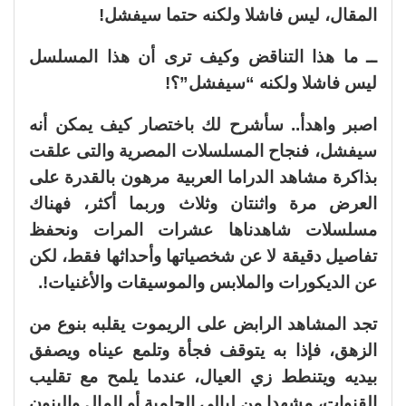
المقال، ليس فاشلا ولكنه حتما سيفشل!
ــ ما هذا التناقض وكيف ترى أن هذا المسلسل
ليس فاشلا ولكنه “سيفشل”؟!
اصبر واهدأ.. سأشرح لك باختصار كيف يمكن أنه
سيفشل، فنجاح المسلسلات المصرية والتى علقت
بذاكرة مشاهد الدراما العربية مرهون بالقدرة على
العرض مرة واثنتان وثلاث وربما أكثر، فهناك
مسلسلات شاهدناها عشرات المرات ونحفظ
تفاصيل دقيقة لا عن شخصياتها وأحداثها فقط، لكن
عن الديكورات والملابس والموسيقات والأغنيات!.
تجد المشاهد الرابض على الريموت يقلبه بنوع من
الزهق، فإذا به يتوقف فجأة وتلمع عيناه ويصفق
بيديه ويتنطط زي العيال، عندما يلمح مع تقليب
القنوات، مشهدا من ليالي الحلمية أو المال والبنون