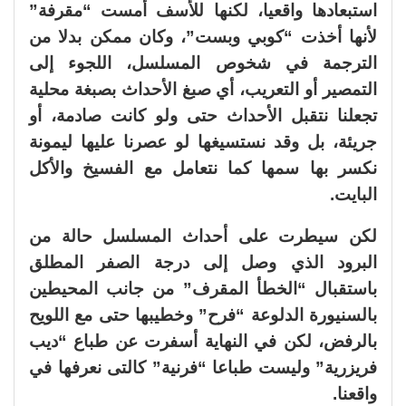
استبعادها واقعيا، لكنها للأسف أمست “مقرفة”
لأنها أخذت “كوبي وبست”، وكان ممكن بدلا من
الترجمة في شخوص المسلسل، اللجوء إلى
التمصير أو التعريب، أي صبغ الأحداث بصبغة محلية
تجعلنا نتقبل الأحداث حتى ولو كانت صادمة، أو
جريئة، بل وقد نستسيغها لو عصرنا عليها ليمونة
نكسر بها سمها كما نتعامل مع الفسيخ والأكل
البايت.
لكن سيطرت على أحداث المسلسل حالة من
البرود الذي وصل إلى درجة الصفر المطلق
باستقبال “الخطأ المقرف” من جانب المحيطين
بالسنيورة الدلوعة “فرح” وخطيبها حتى مع اللويح
بالرفض، لكن في النهاية أسفرت عن طباع “ديب
فريزرية” وليست طباعا “فرنية” كالتى نعرفها في
واقعنا.