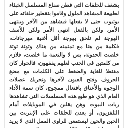
بشغف للحلقات التي فطن صناع المسلسل الخبثاء
لطبيعة المشاهد الملول وقاموا بتقطير حلقاته على
يوتيوب حتى لا يفعلها فيشاهد من الآخر وينتهى
الأمر، ولكن بالفعل انتهى الأمر ولكن للأسف
الهوجة لم تلحق بهوجة أقل أغنية مهرجانات،
فكلمة من هنا مع تمتمته من هناك وتوتة توتة
خلصت الحدوتة، بس لا والنعمة ما خلصت، فلازم
من كلمتين في الجنب لعلهم يفقهون، فالحوار كان
مفتعلا للغاية والضغط على الكلمات مع مضغ
الحروف وفتح العيون لآخرها وتحريك عضلات
الوجوه والأعناق بافتعال ممجوج، كان سمة الأداء
العام الذي هو طبع هذه المسلسلات التى تشاهدها
ربات البيوت وهن يقلبن في الموبايلات أمام
التلفزيون، أو يعدن للحلقات على الإنترنت بين
الحين والحين ليستمعن للراوي الممل الذي لا يريد