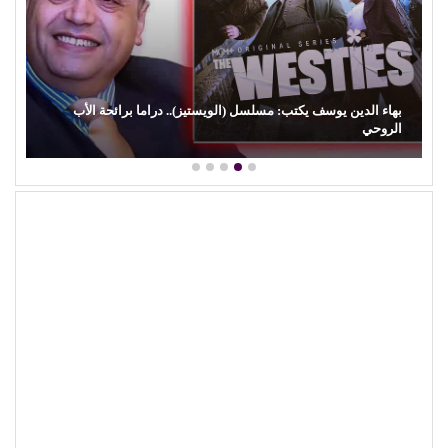
بهاء الدين يوسف يكتب: مسلسل (الويستيز).. دراما برائحة الأب
الروحي
اله