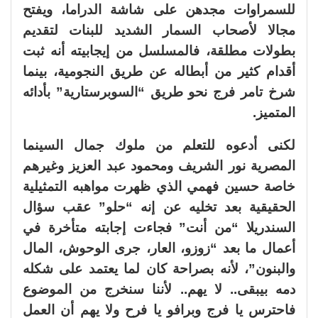
للسمراوات مجدهن على شاشة الدراما، ويفتح
مجالا لأصحاب السمار الشديد للبنات لتقديم
بطولات مطلقة، فالمسلسل من إيجابيته أنه ثبت
أقدام كثير من أبطاله عن طريق النجومية، بينما
شرخ تامر فرج نحو طريق “السوبرستارية” بأدائه
المتميز.
لكنى أدعوه للتعلم من ملوك جمال السينما
المصرية نور الشريف ومحمود عبد العزيز وغيرهم
خاصة حسين فهمي الذي ظهرت مواهبه التمثيلية
الحقيقية بعد تخليه عن إنه “حلو” عقب سؤال
السندريلا “من أنت” فجاءت إجابته متأخرة في
أعمال ما بعد “زوزو، العار، جرى الوحوش، المال
والبنون”، لأنه بصراحة كان لما يعتمد على شكله
دمه بيبقى.. لا يهم.. لأننا سنخرج من الموضوع
فاحترس يا فرج وبرافو يا فرح ولا يهم أن العمل