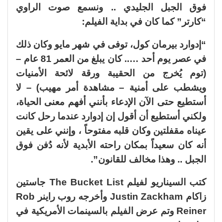
فوق الجبل الجليدي .. ونسمع صوت الراوي
“كارتر” كما كان في بداية الفيلم:
“إدوارد بيرمان كول، توفى في شهر مايو وكان ذلك
في عصر يوم أحد ….. كان يبلغ من العمر 81 عام –
(توم يُخرج من الحقيبة ورقة لائحة الأمنيات
ويشطب على أمنية – مشاهدة أمر مهيب) – لا
أستطيع حتى الآن الإدعاء بأنني أفهم معنى الحياة،
ولكني أستطيع أن أقول إن إدوارد عندما رحل كانت
عيناه مقفلتين وكان قلبه مفتوحاً ، وإنني على يقين
أنه كان سعيداً بمكان راحته الأبدية لأنه دُفن فوق
الجبل .. وهذا مخالف للقانون”.
كتب السيناريو لفيلم The Bucket List جاستين
زاكام Justin Zackham وأخرجه روب راينر Rob
Reiner وتم عرض الفيلم بالسينمات الأمريكية في