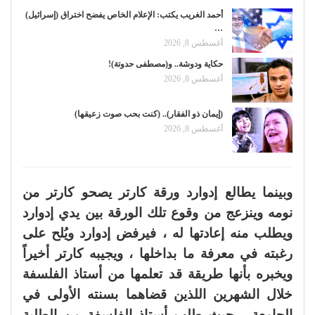
أحمد الغريب يكتب: الإعلام الخاص يفضح اختراق (إسرائيل)
…
أغسطس 8, 2026
حكاية ودوشة.. و(مصطفى حدوتة)!
أغسطس 8, 2026
(إيمان ذو الفقار).. (كنت بحب صوت زعيقها)
أغسطس 8, 2026
وبينما يطالع إدوارد ورقة كارتر يصحو كارتر من
نومه وينزعج من وقوع تلك الورقة بين يدي إدوارد
ويطلب منه إعادتها له ، فيرفض إدوارد ويُلح على
رغبته في معرفة ما بداخلها ، ويجيبه كارتر أخيراً
ويخبره بأنها طريقة قد تعلمها من أستاذ الفلسفة
خلال الشهرين اللذين قضاهما بسنته الأولى في
الجامعة ، حيث طلب أستاذ الفلسفة من الطلبة