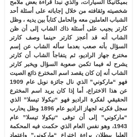
بميكانيكا السيارات، والذي نبدأ قراءة بعض ملامح
شخصيته وثقافته من خلال إجاباته على أسئلة أحد
الشباب العاملين معه والحامل كتاباً بين يديه ، وظل
كارتر يجيب على أسئلة ذاك الشاب إلى أن ظن
الشاب أنه قد أعجز كارتر حينما وصف كارتر
السؤال بأنه صعب بعدما سأله الشاب عن إسم
مخترع جهاز الراديو، ثم يتفاجأ الشاب أن كارتر
يشرح له فيما تكمن صعوبة السؤال ويخبر كارتر
الشاب أنه إن كان يقصد اسم المخترع ذائع الصيت
فهو “ماركوني” الذي نال جائزة نوبل عام 1909
عن هذا الاختراع، أما إذا كان يريد اسم المخترع
الحقيقي لفكرة الراديو فهو “نيكولا تيسلا” الذي
سجل فكرته لجهاز الراديو عام 1896 وظل يحارب
“ماركوني” إلى أن توفى “نيكولا تيسلا” عام
1943، وهو نفس العام الذي حكمت فيه المحكمة
العليا ببطلان براءة إختراع “ماركوني” واعتماد