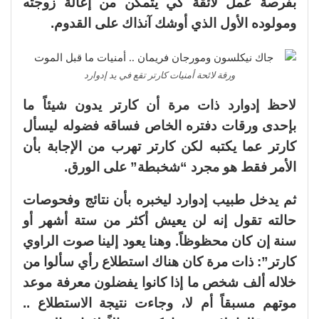
بفرصة عمل لائقة كي يتمكن من إعالة زوجته
ومولوده الأول الذي أوشك آنذاك على القدوم.
ورقة لائحة أمنيات كارتر تقع في يد إدوارد
لاحظ إدوارد ذات مرة أن كارتر يدون شيئاً ما
بإحدى ورقات دفتره الخاص فساقه فضوله ليسأل
كارتر عما يكتبه لكن كارتر تهرب من الإجابة بأن
الأمر فقط هو مجرد “شخبطة” على الورق.
ثم يدخل طبيب إدوارد ليخبره بأن نتائج وفحوصات
حالته تقول إنه لن يعيش أكثر من ستة أشهر أو
سنة إن كان محظوظاً. وهنا يعود إلينا صوت الراوي
كارتر”: ذات مرة كان هناك استطلاع رأي سألوا من
خلاله ألف شخص ما إذا كانوا يفضلون معرفة موعد
موتهم مسبقاً أم لا، وجاءت نتيجة الاستطلاع ..