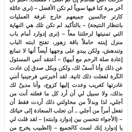
آخر مرة كنا فيها سوياً لم تكن الأفضل – (نرى عائلة
كارتر جالسين جميعهم خارج غرفة العمليات
بانتظار النتيجة) – بالتأكيد لم تكن تلك هي النهاية
التي تمنيتها لرحلتنا معاً – (نرى إدوارد أمام باب
منزل إبنته حاملاً باقة زهور، تفتح ابنته الباب
وتندهش، ولكن يبدو على وجهها أيضاً أنها لا تمانع
إعادة صلة الرحم مع أبيها) – أعتقد أنني المسئول
عن ذلك وأنا آسفٌ لك، ولكن وبكل صدق إن عادت
الكَرة لفعلت ذلك ثانية. لقد أخبرتني فرجينيا أنني
غادرتها كغريب وعدت إليها كزوج، وأنا مدينٌ لك
بذلك، ولا سبيل لي أن أرد كل ما فعلته أنت من
أجلي، لذا وبدلاً من محاولتي ذلك أردت فقط أن
تفعل أمراً من أجلي .. أن تجلب السعادة إلى حياتك
– (الأجواء تتحسن بين إدوارد وابنته) – لقد قلت لي
يا إدوارد إنك لست كالجميع – (الطبيب يخرج من