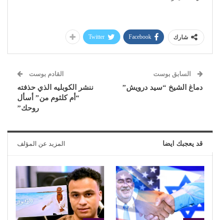
Twitter
Facebook
شارك
السابق بوست
القادم بوست
دماغ الشيخ “سيد درويش”
ننشر الكوبليه الذي حذفته
“أم كلثوم من” أسأل
روحك”
قد يعجبك ايضا
المزيد عن المؤلف