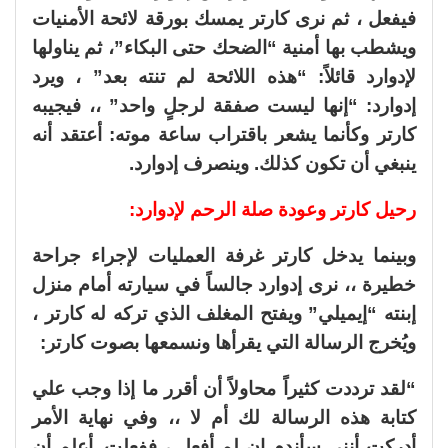
فيفعل ، ثم نرى كارتر يمسك بورقة لائحة الأمنيات
ويشطب بها أمنية “الضحك حتى البكاء”، ثم يناولها
لإدوارد قائلاً: “هذه اللائحة لم تنته بعد” ، ويرد
إدوارد: “إنها ليست صفقة لرجلٍ واحد” ،، فيجيبه
كارتر وكأنما يشعر باقتراب ساعة موته: أعتقد أنه
ينبغي أن تكون كذلك. وينصرف إدوارد.
رحيل كارتر وعودة صلة الرحم لإدوارد:
وبينما يدخل كارتر غرفة العمليات لإجراء جراحة
خطيرة ،، نرى إدوارد جالساً في سيارته أمام منزل
إبنته “إيميلي” ويفتح المغلف الذي تركه له كارتر ،
ويُخرج الرسالة التي يقرأها ونسمعها بصوت كارتر:
“لقد ترددت كثيراً محاولاً أن أقرر ما إذا وجب علي
كتابة هذه الرسالة لك أم لا ،، وفي نهاية الأمر
أدركت أنني سأندم إن لم أفعل ، ففعلت. أعلم أن