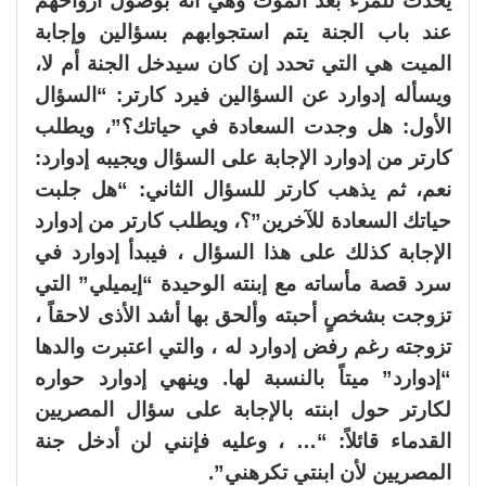
يحدث للمرء بعد الموت وهي أنه بوصول أرواحهم
عند باب الجنة يتم استجوابهم بسؤالين وإجابة
الميت هي التي تحدد إن كان سيدخل الجنة أم لا،
ويسأله إدوارد عن السؤالين فيرد كارتر: “السؤال
الأول: هل وجدت السعادة في حياتك؟”، ويطلب
كارتر من إدوارد الإجابة على السؤال ويجيبه إدوارد:
نعم، ثم يذهب كارتر للسؤال الثاني: “هل جلبت
حياتك السعادة للآخرين”؟، ويطلب كارتر من إدوارد
الإجابة كذلك على هذا السؤال ، فيبدأ إدوارد في
سرد قصة مأساته مع إبنته الوحيدة “إيميلي” التي
تزوجت بشخصٍ أحبته وألحق بها أشد الأذى لاحقاً ،
تزوجته رغم رفض إدوارد له ، والتي اعتبرت والدها
“إدوارد” ميتاً بالنسبة لها. وينهي إدوارد حواره
لكارتر حول ابنته بالإجابة على سؤال المصريين
القدماء قائلاً: “… ، وعليه فإنني لن أدخل جنة
المصريين لأن ابنتي تكرهني”.