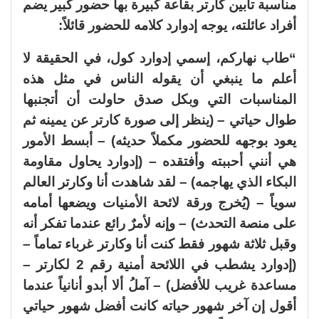
مناسبة تأبين كارتر بقاعة كبيرة بها حضور كبير يضم
أفراد عائلته، يوجه إدوارد كلامه للحضور قائلاً:
“طاب نهاركم، إسمي إدوارد كول، في الحقيقة لا
أعلم ما ينبغي أن يقوله الناس في مثل هذه
المناسبات التي وبكل صدق حاولت أن أتجنبها
طوال حياتي – (ينظر إلى صورة كارتر عن يمينه ثم
يعود بوجهه للحضور مكملاً حديثه) – أبسط الأمور
هي أنني أحببته وأفتقده – (إدوارد يحاول مقاومة
البكاء الذي يهاجمه) – لقد شاهدت أنا وكارتر العالم
سوياً – (يُخرج ورقة لائحة الأمنيات ويضعها أمامه
على منصة التحدث) – وإنه لأمرٌ رائع عندما تفكر أنه
وقبل ثلاثة شهور فقط كنت أنا وكارتر غرباء تماماً –
(إدوارد يشطب في اللائحة أمنية رقم 2 لكارتر –
مساعدة غريب للأفضل) – آملُ ألا أبدو أنانياً عندما
أقول إن آخر شهور حياته كانت أفضل شهور حياتي