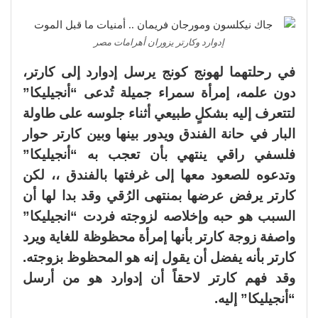
إدوارد وكارتر يزوران أهرامات مصر
في رحلتهما لهونج كونج يرسل إدوارد إلى كارتر،
دون علمه، إمرأة سمراء جميلة تُدعى “أنجيليكا”
لتتعرف إليه بشكلٍ طبيعي أثناء جلوسه على طاولة
البار في حانة الفندق ويدور بينها وبين كارتر حوار
فلسفي راقي ينتهي بأن تعجب به “أنجيليكا”
وتدعوه للصعود معها إلى غرفتها بالفندق ،، لكن
كارتر يرفض عرضها بمنتهى الرُقي وقد بدا لها أن
السبب هو حبه وإخلاصه لزوجته فردت “انجيليكا”
واصفة زوجة كارتر بأنها إمرأة محظوظة للغاية ويرد
كارتر بأنه يفضل أن يقول إنه هو المحظوظ بزوجته.
وقد فهم كارتر لاحقاً أن إدوارد هو من أرسل
“أنجيليكا” إليه.