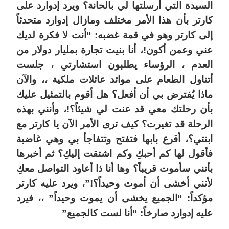
السيدة التي أرسلتها لي بالحانة؟ ويرد إدوارد على
كارتر بأن هذا الأمر مختلف ومازال إدوارد متحدثاً
إلى كارتر وهو في قمة غضبه: “أنت لا فكرة لديك
عني وعمن أكون!، أنا بنيت تجارة بمليار دولار من
العدم ، الرؤساء يطلبون استشارتي ، جلست
أتناول الطعام على موائد عائلات ملكية ،، والآن
ماذا يُفترض بي أن أفعل؟ هل أقوم بالتمثيل عليك
بأن رحلتك معي قد عنت لي شيئاً؟!، وأنني بهذه
الرحلة قد تغيرت؟ كيف ترى الأمر الآن يا كارتر مع
ابنتي؟، أقرع بابها فتفتح وتتفاجأ بي وهي غاضبة
فأقول لها كم أحبكِ وكم اشتقت إليكِ؟ ثم أخبرها
بأنني سأموت قريباً؟ وها أنا ذا أعاود التواصل معكِ
لأنني أخشى أن أموت وحيداً؟!”، ويرد عليه كارتر
مؤكداً: “الجميع يخشى أن يموت وحيداً” ،، فيرد
عليه إدوارد صارخاً: “أنا لست كالجميع”