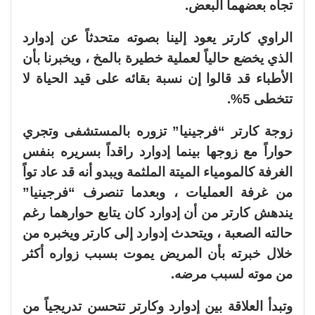
تجاه بعضهما البعض.
الراوي كارتر يعود إلينا بصوته متحدثاً عن إدوارد
الذي يخضع حالياً لعملية خطيرة بالمخ ، ويخبرنا بأن
الأطباء قد قالوا إن نسبة بقائه على قيد الحياة لا
تتخطى 5%.
زوجة كارتر “فرجينيا” تزوره بالمستشفى وتجري
حواراً مع زوجها بينما إدوارد راقداً بسريره بنفس
الغرفة كالمومياء الميتة الملثمة ويبدو أنه قد عاد تواً
من غرفة العمليات ، وبعدما تنصرف “فرجينيا”
يندهش كارتر من أن إدوارد كان يتابع حوارهما رغم
حالته الصعبة ، ويتحدث إدوارد إلى كارتر ويخبره من
خلال خبرته بأن المريض يموت بسبب زواره أكثر
من موته لسبب مرضه.
وتبدأ العلاقة بين إدوارد وكارتر تتحسن تدريجياً من