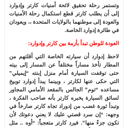
وتستمر رحلة تحقيق لائحة أمنيات كارتر وإدوارد
إلى أن يطلب كارتر قطع استكمال رحلة الأمنيات
والعودة إلى موطنهما بالولايات المتحدة ،، ويعودان
في طائرة إدوارد الخاصة.
العودة للوطن تبدأ بأزمة بين كارتر وإدوارد:
لاحظ إدوارد أن سيارته الخاصة التي أقلتهم من
المطار تأخذ مساراً مختلفاً عن المسار إلى بيته
حتى توقفت السيارة أمام منزل إبنته “إيميلي”
التي حكى عنها لكارتر ، وبينما يبدأ إدوارد توبيخ
مساعده “توم” الجالس بالمقعد الأمامي المجاور
لسائق السيارة يخبره كارتر بأنه صاحب الفكرة ،
وتبدأ ثورة غضب من إدوراد تجاه كارتر صارخاً في
وجهه: “إن سرد قصتي عليك لا يعني دعوتك لأن
تكون جزءً منها”. فيرد كارتر متعجباً: “أوه .. مثل