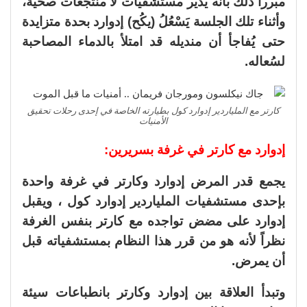
مبرراً ذلك بأنه يدير مستشفيات لا منتجعات صحية،
وأثناء تلك الجلسة يَسْعُلُ (يكُح) إدوارد بحدة متزايدة
حتى يُفاجأ أن منديله قد امتلأ بالدماء المصاحبة
لسُعاله.
كارتر مع الملياردير إدوارد كول بطيارته الخاصة في إحدى رحلات تحقيق
الأمنيات
إدوارد مع كارتر في غرفة بسريرين:
يجمع قدر المرض إدوارد وكارتر في غرفة واحدة
بإحدى مستشفيات الملياردير إدوارد كول ، ويقبل
إدوارد على مضض تواجده مع كارتر بنفس الغرفة
نظراً لأنه هو من قرر هذا النظام بمستشفياته قبل
أن يمرض.
وتبدأ العلاقة بين إدوارد وكارتر بانطباعات سيئة