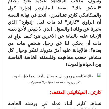
وسوف يتعجب المشاهد عندما نعود بنظام
“الفلاش باك” لقصة الملياردير إدوارد كول
والميكانيكي كارتر تشامبرز ، لنجد في نهاية القصة
أن الراوي “كارتر” قد مات قبل “إدوارد” الذي
يخبرنا عن وفاته! والسؤال الذي لا ينبغي لأحدٍ بعينه
الإجابة عليه بالنيابة عن الآخرين هو: كيف لراوٍ قد
مات أن يحكي لنا عن رحيل شخصٍ مات من
بعده؟! فالإجابة عليه أمرٌ متروك لفكر وخيال كل
مشاهدٍ حسب مفاهيمه وفلسفته الخاصة الفاصلة
بين الحياة والموت!
كارتر بورشته الخاصة بميكانيكا السيارات
كارتر .. الميكانيكي المثقف:
نشاهد كارتر أثناء عمله في ورشته الخاصة