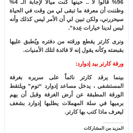
96% قالوا لا .. حينها كنت ميالاً لإجابة الـ 4%
وظننت أن معرفة ما تبقى لي من وقت في الحياة
سيحررني، ولكن تبين لي أن الأمر ليس كذلك وأنه
ليس لدينا خيارات عِدة”.
ونرى كارتر يقطع ورقته من دفتره ويُطبق عليها
بقبضته وكأنه يقول إنه لا فائدة لتلك الأمنيات.
ورقة كارتر بيد إدوارد:
بينما يرقد كارتر نائماً على سريره بغرفة
المستشفى ، يدخل مساعد إدوارد “توم” ويلتقط
الورقة المطبقة عن أرض الغرفة وقبل أن يهم
برميها في سلة المهملات يطلبها إدوارد بشغف
ليعرف ماذا كتب بها كارتر.
المزيد من المشاركات