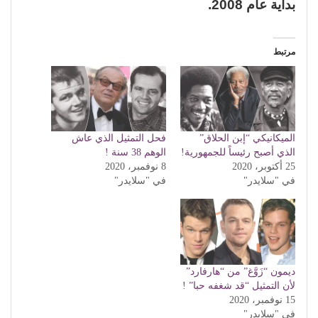
بداية عام 2008.
مرتبط
الميكانيكي “إبن الحلاق”
فحل التمثيل الذي عاش
الذي أصبح رئيساً للجمهورية!
الوهم 38 سنة !
25 أكتوبر، 2020
8 نوفمبر، 2020
في "سلايدر"
في "سلايدر"
ديمون “زَوَّغ” من “هارفارد”
لأن التمثيل “قد شغفه حبا” !
15 نوفمبر، 2020
في "سلايدر"