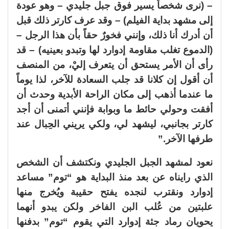
– (نرى شخصاً يسير فوق جبل جليدي – وهو عودة
إلى مشهد بداية الفيلم) – وقد عرف كارتر ذلك قبل
أن أدرك أنا ذلك، وإنني فخورٌ حقاً بأن هذا الرجل –
(الدموع تغلب مقاومة إدوارد لها وتبدو بعينيه) – قد
رأى أن الأمر يستحق أن يتعرف إليْ، من المنصف
أن أقول إن كلانا قد جلب السعادة للآخر، لذا يوماً
ما عندما أذهب إلى مكان الراحة الأبدية وحدث أن
أفقت وحولي حائط ما وبوابة فإنني أتمنى أن أجد
كارتر بجانبي، ليشهد لي، ولكي يريني الحِبال عند
طرفها الآخر.”
نعود لمشهد الجبل الجليدي ونكتشف أن الشخص
الذي رايناه عن بعد منذ البداية هو “توم” مساعد
إدوارد ونقترب لنجده يفتح حقيبة ويُخرج منها
علبتين من عُلب البن الفاخر ولكن يبدو أنهما
يحويان رماد جثة إدوارد التي يقوم “توم” بدفنها