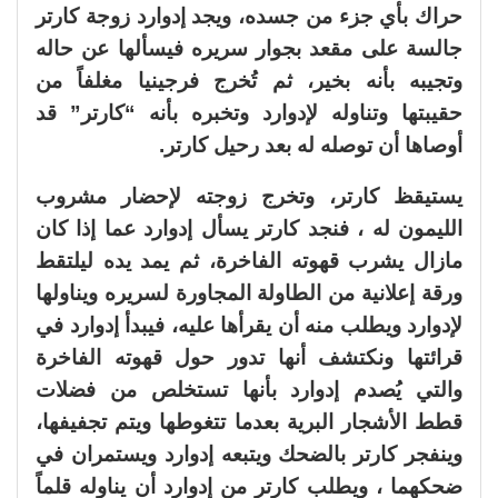
حراك بأي جزء من جسده، ويجد إدوارد زوجة كارتر
جالسة على مقعد بجوار سريره فيسألها عن حاله
وتجيبه بأنه بخير، ثم تُخرج فرجينيا مغلفاً من
حقيبتها وتناوله لإدوارد وتخبره بأنه “كارتر” قد
أوصاها أن توصله له بعد رحيل كارتر.
يستيقظ كارتر، وتخرج زوجته لإحضار مشروب
الليمون له ، فنجد كارتر يسأل إدوارد عما إذا كان
مازال يشرب قهوته الفاخرة، ثم يمد يده ليلتقط
ورقة إعلانية من الطاولة المجاورة لسريره ويناولها
لإدوارد ويطلب منه أن يقرأها عليه، فيبدأ إدوارد في
قرائتها ونكتشف أنها تدور حول قهوته الفاخرة
والتي يُصدم إدوارد بأنها تستخلص من فضلات
قطط الأشجار البرية بعدما تتغوطها ويتم تجفيفها،
وينفجر كارتر بالضحك ويتبعه إدوارد ويستمران في
ضحكهما ، ويطلب كارتر من إدوارد أن يناوله قلماً