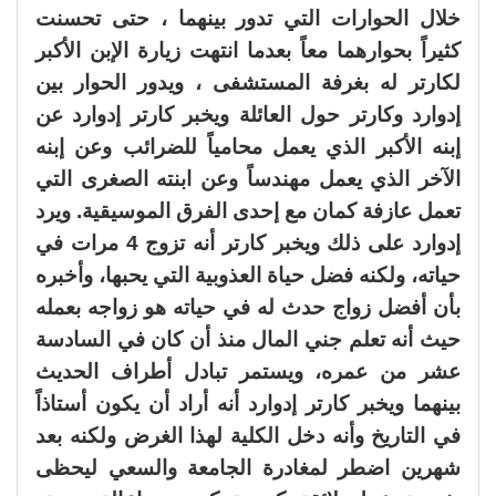
خلال الحوارات التي تدور بينهما ، حتى تحسنت
كثيراً بحوارهما معاً بعدما انتهت زيارة الإبن الأكبر
لكارتر له بغرفة المستشفى ، ويدور الحوار بين
إدوارد وكارتر حول العائلة ويخبر كارتر إدوارد عن
إبنه الأكبر الذي يعمل محامياً للضرائب وعن إبنه
الآخر الذي يعمل مهندساً وعن ابنته الصغرى التي
تعمل عازفة كمان مع إحدى الفرق الموسيقية. ويرد
إدوارد على ذلك ويخبر كارتر أنه تزوج 4 مرات في
حياته، ولكنه فضل حياة العذوبية التي يحبها، وأخبره
بأن أفضل زواج حدث له في حياته هو زواجه بعمله
حيث أنه تعلم جني المال منذ أن كان في السادسة
عشر من عمره، ويستمر تبادل أطراف الحديث
بينهما ويخبر كارتر إدوارد أنه أراد أن يكون أستاذاً
في التاريخ وأنه دخل الكلية لهذا الغرض ولكنه بعد
شهرين اضطر لمغادرة الجامعة والسعي ليحظى