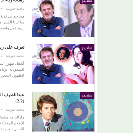
سلايدر
رسالة رثاء ل
محمد حبوشة
منذ حوالي ثلاثة
شاعرنا الكبير (
ردود فعل واسعة
سلايدر
تعرف على رسا
محمد حبوشة
أشعل ظهور المطر
السعودية الرياض
الظهور، البعض رحب بش
سلايدر
عبداللطيف الت
(2/2)
محمد حبوشة
مازالنا مع مشوا
الإعلام المختلفة
الأجيال الجديد