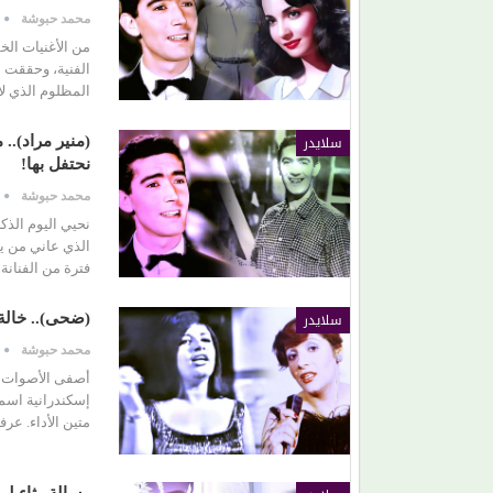
محمد حبوشة
من الأغنيات الخ
الفنية، وحققت ن
المظلوم الذي ل
سلايدر
(منير مراد)..
نحتفل بها!
محمد حبوشة
الذي عاني من ي
فترة من الفنانة
سلايدر
(ضحى).. خالة 
محمد حبوشة
أصفى الأصوات 
إسكندرانية اسم
متين الأداء. عر