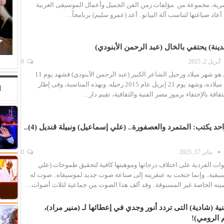
لمصرية، مجموعة من مؤلفات زمن الفن الجميل وأعمال الموسيقى العربية
أعاد صياغتها لتناسب آلة البيانو . أعد (عمرو سليم) برنامجاً…
أحمد الغريب يكتب: الإعلام الخاص يفضح اختراق
(إسرائيل) للمؤسسات الدولية
ح
دينة) يحتفي بالخال (عبد الرحمن الأبنودي)
أبريل 2, 2025
0
يعتبر شهر إبريل هو شهر ميلاد ورحيل الشاعر الكبير (عبد الرحمن الأبنودي) فشهد يوم 11
إبريل عام 1938 ميلاده، وشهد يوم 21 إبريل عام 2015 رحيله. وبهذه المناسبة، وفى إطار
ا
ثقافة بالإحتفاء برموز مصر الفنية والثقافية، تقيم دار…
محمد عبد الواحد يكتب: المتمرد والعصفورة.. (علي إسماعيل) ونبيلة قنديل (4)..
يناير 17, 2025
0
ات الفردية على اختلاف درجاتها وموهبتها كافية لتحقيق طموحات (علي
يقية.. وإنما جنحت به عبقريته إلى صناعة صوت جديد لموسيقاه.. صوت له
ه الخاصة غير المسبوقة.. وقد ألف هذا الصوت من جماعية لثلاث أصوات…
ة (شادية) التى تردد أنور وجدي في إعطائها لـ (منير مراد)،
 الرومي)!