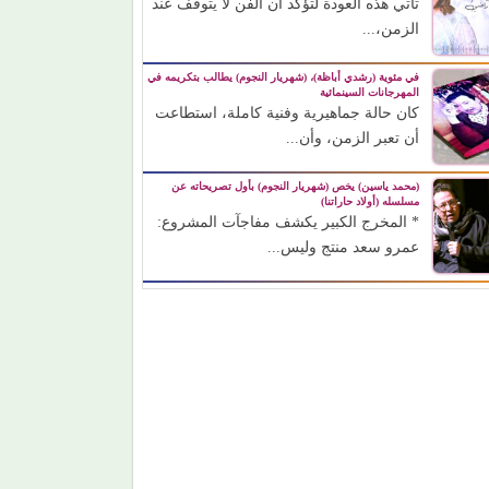
تأتي هذه العودة لتؤكد أن الفن لا يتوقف عند
الزمن،...
في مئوية (رشدي أباظة)، (شهريار النجوم) يطالب بتكريمه في
المهرجانات السينمائية
كان حالة جماهيرية وفنية كاملة، استطاعت
أن تعبر الزمن، وأن...
(محمد ياسين) يخص (شهريار النجوم) بأول تصريحاته عن
مسلسله (أولاد حاراتنا)
* المخرج الكبير يكشف مفاجآت المشروع:
عمرو سعد منتج وليس...