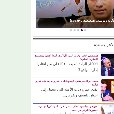
كاية ودوشة.. و(مصطفى حدوتة)!
(إيمان ذو الفقار)
لأكثر مشاهدة
(مصطفى النجار) يحرك المياه الراكدة.. لماذا اكتفينا بمشاهدة
السقوط البطيء!
الأفكار الجادة أصبحت عبئًا على من اعتادوا
إدارة الواقع لا...
محمد أبو النصر يكتب: (ريمونتادا) .. (عمرو دياب) على عمرو
دياب!
يقدم عمرو دياب الأغنية التي تتحول إلى
عنوان للصيف وتفرض...
عذوبة ورومانسية (عفاف راضي) في غناء (الذكريات) تفرض
حضورها الراقي من جديد