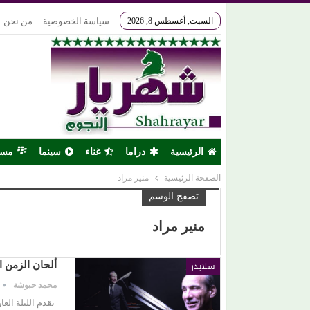
السبت, أغسطس 8, 2026
سياسة الخصوصية
من نحن
الرئيسية
دراما
غناء
سينما
مس
الصفحة الرئيسية
منير مراد
تصفح الوسم
منير مراد
سلايدر
ألحان الزمن ا
محمد حبوشة
يقدم الليلة الع