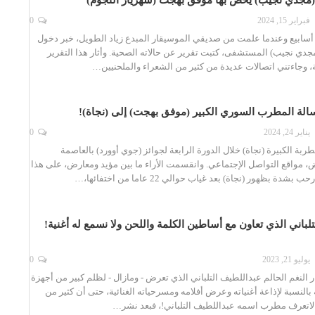
ـ (مجدي نجيب) يخص بها موفق بهجت (شهريار النجوم)
فبراير 15, 2024
0
 أسابيع وعندما علمت من صديقي الموسيقار المبدع زياد الطويل، خبر دخول
مجدي نجيب) المستشفى، كتبت تقرير عن حالاته الصحية. وأثار هذا التقرير
، وجاءتني اتصالات عديدة من كثير من الشعراء والملحنيين…
لة المطرب السوري الكبير (موفق بهجت) إلى (نجاة)!
يناير 24, 2024
0
بة الكبيرة (نجاة) خلال الدورة الرابعة لجوائز (جوي أوورد) بالعاصمة
، مواقع التواصل الإجتماعي. وانقسمت الأراء ما بين مؤيد ومعارض، على هذا
دة بظهور (نجاة) بعد غياب حوالي 22 عاما من اختفائها،…
لباني الذي تعاون مع أساطين الكلمة واللحن ولا نسمع له أغنية!
يوليو 21, 2023
0
ر النغم الحالم عبداللطيف التلباني الذي تعرض - ومازال - لظلم كبير من أجهزة
 بالنسبة لإذاعة أغنياته وعرض أفلامه ومسرحياته الغنائية، حتى أن كثير من
ة لاتعرف مطرب اسمه عبداللطيف التلباني!، فبعد نشر…