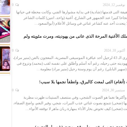
نوفمبر 12, 2024
0
فيفة التى قدمتها (شادية) في بداية مشوارها الفني، وكانت محطة في حياتها
جاحا كبيرا عند الجمهور في الشارع، أغنية (واحد، اتنين) كلمات الشاعر
ا يتحدث أحد عنه كشاعر غنائي في وسائل الأعلام (أبوالسعود…
 ملك الأغنية المرحة الذى عانى من يهوديته، ومرت مئويته ولم
أكتوبر 18, 2024
0
نحيي اليوم الذكرى الـ 43 لرحيل أحد عباقرة الموسيقى المصرية، المعجون بالفن (منير مراد)،
هوديته حتى رحيله، رغم أنه أسلم وأطلق على نفسه لقب (محمد) وتزوج فى
 (سهير البابلي). رغم أن يوم وسنة رحيل (منير مراد) معلومة…
(أنغام) التى لمعت كالبرق، وانطفأ نجمها بلا سبب!
سبتمبر 30, 2024
0
وأكثرها نغما هو الصوت الشجي، وفي منتصف الستينات ظهرت مطربة
ها (ضحى) تتمتع بصوت غنائي عذب النبرات، شجي، وفير النغم، واضح الصفاء،
فت (ضحى) كيف تخوض بحار الأداء بمهارة ربان ماهر لا توقفه الأنواء…