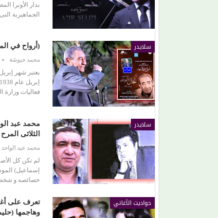
بدار الأوبرا ا
الجماهيرية التى 
(محمد رضوان) يكسر القاعدة.. يختار (حب مستحيل)
رغم ظهوره كضيف شرف
سلايدر
(أرواح في الم
محمد حبوشة
فعاليات وزارة ال
سلايدر
الثلاثى المرح
محمد عبد الواحد
لم تكن كل الأصو
إسماعيل) الموس
خصائصه و شخصيت
حواديت الأغاني
تعرف على أغني
وهاجمها (حليم