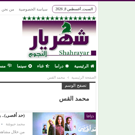
السبت, أغسطس 8, 2026
سياسة الخصوصية
من نحن
الرئيسية
دراما
غناء
سينما
مس
الصفحة الرئيسية
محمد القس
تصفح الوسم
محمد القس
دراما
(حد أقصى).. و
محمد حبوشة
من خلال مشاهداتي