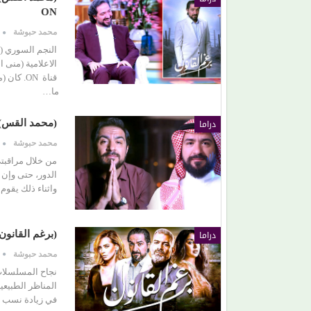
ON
محمد حبوشة
النجم السوري (
الاعلامية (منى 
قناة ON
ما…
دراما
(محمد القس).
محمد حبوشة
من خلال مراقبت
الدور، حتى وإن 
واثناء ذلك يقو
دراما
(برغم القانون
محمد حبوشة
نجاح المسلسلات
المناظر الطبيعي
في زيادة نسب ا