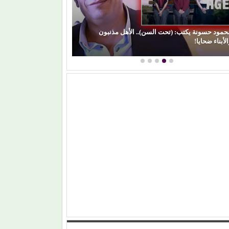
حمود حسونة يكتب: (تحت السن).. الأهل مذنبون
لأبناء ضحايا!
(الفن) والسياسة: 