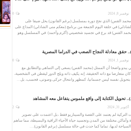
نوفمبر 8, 2024
0
محمد القس) الذي نجح دوره بمسلسل (برغم القانون) يحل ضيفا على
الشاذلي) في حلقة اليوم الجمعة من برنامج (معكم منى الشاذلي) المذاع على
. كان (محمد القس) قد برع في تجسيد شخصيتي (أكرم وأحمد) في المسلسل وهو
. حقق معادلة النجاح الصعب في الدراما المصرية
نوفمبر 1, 2024
0
ي يبدو واضحا أن الممثل (محمد القس) يسعى إلى التماهى والتطابق مع
كان متعارضا مع ذاته الحقيقة، إنه يكيف ذاته ويلج الدور ليقطن فى الشخصية،
م بتحويل نفسه ليس جسمانيا، كمظهر وانتحال حركى وصوتى، فحسب، بل…
).. تحويل الكتابة إلى واقع ملموس يتفاعل معه المشاهد
أكتوبر 31, 2024
2
 التركية لم يعتمد على القصة والسيناريو فقط ،بل اعتمدت على تصوير
ة وأماكن مختلفة من المدن وتجسيد حياة الأحياء الراقية والبسيطة، مما ساهم
لسياحة لديها، تماما كما حدث في حالة مسلسل (برغم القانون).…