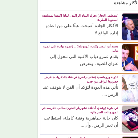
لأكثر مشاهدة
(مصطفى النجار) يحرك المياه الراكدة.. لماذا اكتفينا بمشاهدة
السقوط البطيء!
الأفكار الجادة أصبحت عبئًا على من اعتادوا
إدارة الواقع لا...
محمد أبو النصر يكتب: (ريمونتادا) .. (عمرو دياب) على عمرو
دياب!
يقدم عمرو دياب الأغنية التي تتحول إلى
عنوان للصيف وتفرض...
عذوبة ورومانسية (عفاف راضي) في غناء (الذكريات) تفرض
حضورها الراقي من جديد
تأتي هذه العودة لتؤكد أن الفن لا يتوقف عند
الزمن،...
في مئوية (رشدي أباظة)، (شهريار النجوم) يطالب بتكريمه في
المهرجانات السينمائية
كان حالة جماهيرية وفنية كاملة، استطاعت
أن تعبر الزمن، وأن...