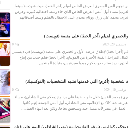
ا
ن نجوم الفن المصري العرض الخاص لفيلم (آخر الخط)، حيث شهدت (سينما
عرب) مساء أول أمس العرض الخاص الذي جاء وسط احتفالية كبيرة. وحرص
شرى، محمد علي رزق، ووئام مجدي على الاحتفال بالفيلم وسط أصدقائهم
والحصري لفيلم (آخر الخط) على منصة (تويست)
ديسمبر 20, 2024
0
يلم (آخر الخط) لإطلاق عرضه الأول والحصري على منصة (تويست) في ديسمبر
كمال المراحل الفنية الأخيرة من المونتاج. (آخر الخط) فيلم جديد من إنتاج
لجذور ، ريد ستار ، دوت كوم ميديا سيرفيس، بقيادة المنتجين…
 شخصية (أكرم) التي قدمتها تشبه الشخصيات (التوكسيك)
نوفمبر 10, 2024
0
وري (محمد القس) خلال حلوله ضيفا على برنامج (معكم منى الشاذلي)، مساء
الجمعة، المذاع عبر شاشة ON مع الإعلامية منى الشاذلي، أول أمس الجمعة إنهم كانوا
 العمل في مصر لأنه ممثل جيد وسيحقق نجاحا، ولكن بعد انتهاء العمل…
يحكي كواليس (برغم القانون) مع (منى الشاذلي) اليوم على قناة