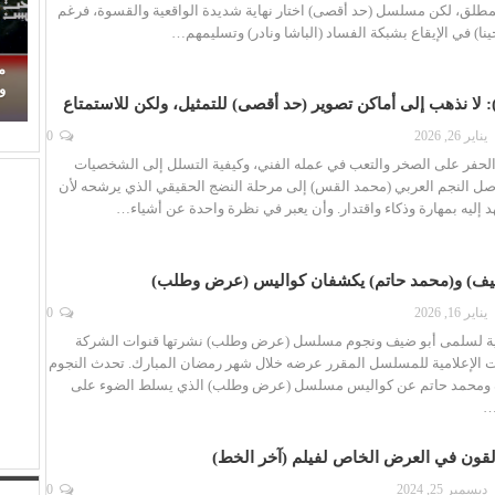
لمطلق، لكن مسلسل (حد أقصى) اختار نهاية شديدة الواقعية والقسوة، فرغم
ينا) في الإيقاع بشبكة الفساد (الباشا ونادر) وتسليمهم…
حين ماتت الحكاية.. الفن المصري يفقد قدرته على
م
صناعة الهوية الوطنية (1)
وا
لا نذهب إلى أماكن تصوير (حد أقصى) للتمثيل، ولكن للاستمتاع
يناير 26, 2026
0
لحفر على الصخر والتعب في عمله الفني، وكيفية التسلل إلى الشخصيات
صل النجم العربي (محمد القس) إلى مرحلة النضج الحقيقي الذي يرشحه لأن
د إليه بمهارة وذكاء واقتدار. وأن يعبر في نظرة واحدة عن أشياء…
يف) و(محمد حاتم) يكشفان كواليس (عرض وطلب)
يناير 16, 2026
0
 لسلمى أبو ضيف ونجوم مسلسل (عرض وطلب) نشرتها قنوات الشركة
ت الإعلامية للمسلسل المقرر عرضه خلال شهر رمضان المبارك. تحدث النجوم
ومحمد حاتم عن كواليس مسلسل (عرض وطلب) الذي يسلط الضوء على
…
ألقون في العرض الخاص لفيلم (آخر الخط)
ديسمبر 25, 2024
0