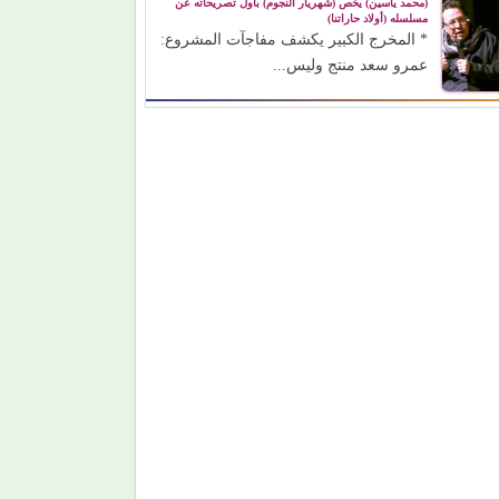
(محمد ياسين) يخص (شهريار النجوم) بأول تصريحاته عن
مسلسله (أولاد حاراتنا)
* المخرج الكبير يكشف مفاجآت المشروع:
عمرو سعد منتج وليس...