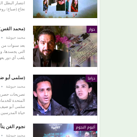
انتصار البطل ا
نجاح (صباح/ روج
(هاني شنودة).. الغائب الذي سيقود افتتاح (مهرجان
الغردقة) بألحانه الخالدة
حوار
(محمد القس): 
محمد حبوشة
بعد سنوات من ا
التى يجسدها، و
يلعب أي دور يعه
دراما
(سلمى أبو ض
محمد حبوشة
تصريحات حصرية
المتحدة للخدما
سلمى أبو ضيف 
حياة المدرسين
ألبوم النجوم
نجوم الفن يت
محمد حبوشة