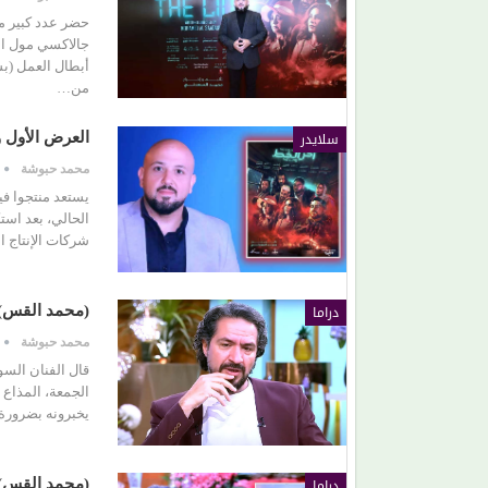
حضر عدد كبير م
جالاكسي مول ال
أبطال العمل (ب
من…
سلايدر
العرض الأول 
محمد حبوشة
يستعد منتجوا ف
الحالي، بعد است
شركات الإنتاج ا
دراما
(محمد القس):
محمد حبوشة
قال الفنان الس
يخبرونه بضرورة
دراما
(محمد القس) 