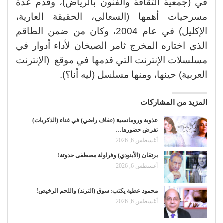
في (جمعية الثقافة والفنون بالرياض)، وقدم عدة
مسرحيات أهمها (السعالي، الحقيقة العارية،
الإكليل) في عام 2004، وكان من ضمن الطاقم
الذي اختاره المخرج ثامر الصيخان لأداء أدوار في
مسلسلات الإنترنت التي قدمها في موقع (الإنترنت
العربية) حينها، ومنها مسلسل (ليه أنا؟).
المزيد من المشاركات
عذوبة ورومانسية (عفاف راضي) في غناء (الذكريات)
تفرض حضورها…
أغسطس 6, 2026
برتقان (الأبنودي) وفراولة مصطفى حدوتة!
أغسطس 6, 2026
محمود عطية يكتب: سوق (الترند) واللحم الرخيص!
أغسطس 6, 2026