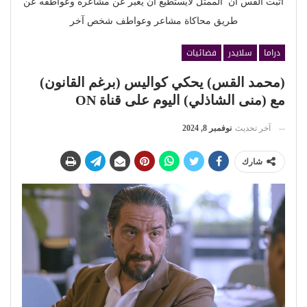
أثبت القس أن الممثل لايستطيع أن يعبر عن مشاعره وعواطفه عن
طريق محاكاة مشاعر وعواطف شخص آخر
دراما
سلايدر
فضائيات
(محمد القس) يحكي كواليس (برغم القانون)
مع (منى الشاذلي) اليوم على قناة ON
آخر تحديث
نوفمبر 8, 2024
شارك