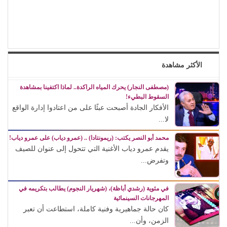
الأكثر مشاهدة
(مصطفى النجار) يحرك المياه الراكدة.. لماذا اكتفينا بمشاهدة
السقوط البطيء!
الأفكار الجادة أصبحت عبئًا على من اعتادوا إدارة الواقع
لا...
محمد أبو النصر يكتب: (ريمونتادا) .. (عمرو دياب) على عمرو دياب!
يقدم عمرو دياب الأغنية التي تتحول إلى عنوان للصيف
وتفرض...
في مئوية (رشدي أباظة)، (شهريار النجوم) يطالب بتكريمه في
المهرجانات السينمائية
كان حالة جماهيرية وفنية كاملة، استطاعت أن تعبر
الزمن، وأن...