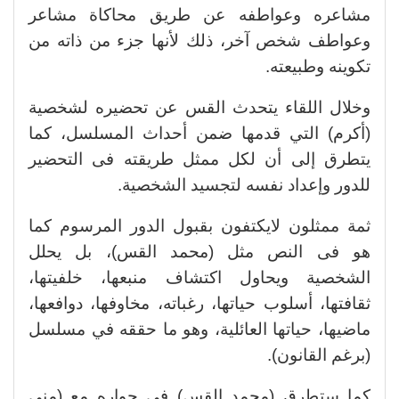
مشاعره وعواطفه عن طريق محاكاة مشاعر
وعواطف شخص آخر، ذلك لأنها جزء من ذاته من
تكوينه وطبيعته.
وخلال اللقاء يتحدث القس عن تحضيره لشخصية
(أكرم) التي قدمها ضمن أحداث المسلسل، كما
يتطرق إلى أن لكل ممثل طريقته فى التحضير
للدور وإعداد نفسه لتجسيد الشخصية.
ثمة ممثلون لايكتفون بقبول الدور المرسوم كما
هو فى النص مثل (محمد القس)، بل يحلل
الشخصية ويحاول اكتشاف منبعها، خلفيتها،
ثقافتها، أسلوب حياتها، رغباته، مخاوفها، دوافعها،
ماضيها، حياتها العائلية، وهو ما حققه في مسلسل
(برغم القانون).
كما ستطرق (محمد القس) في حواره مع (منى