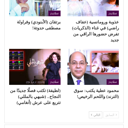
سلايدر
سلايدر
عذوبة ورومانسية (عفاف
برتقان (الأبنودي) وفراولة
راضي) في غناء (الذكريات)
مصطفى حدوتة!
تفرض حضورها الراقي من
جديد
سلايدر
سلايدر
محمود عطية يكتب: سوق
(لطيفة) تكتب فصلًا جديدًا من
(الترند) واللحم الرخيص!
النجاح.. (شبهي بالمللي)
تتربع على عرش (أنغامي)
السابق
التالي