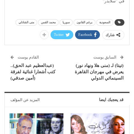
في "سلايدر"
السعودية
برغم القانون
سوريا
محمد القس
منى الشاذلي
Twitter
Facebook
شارك
السابق بوست
القادم بوست
(تيتا) لـ (منى هلا ونهاد نور)
(عبدالعظيم عبد الحق)..
يعرض في مهرجان القاهرة
كتب أشعارا غنائية لفرقة
السينمائي الدولي
(أمين صدقي)
قد يعجبك ايضا
المزيد عن المؤلف