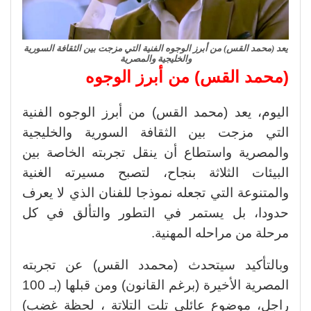
يعد (محمد القس) من أبرز الوجوه الفنية التي مزجت بين الثقافة السورية
والخليجية والمصرية
(محمد القس) من أبرز الوجوه
اليوم، يعد (محمد القس) من أبرز الوجوه الفنية
التي مزجت بين الثقافة السورية والخليجية
والمصرية واستطاع أن ينقل تجربته الخاصة بين
البيئات الثلاثة بنجاح، لتصبح مسيرته الغنية
والمتنوعة التي تجعله نموذجا للفنان الذي لا يعرف
حدودا، بل يستمر في التطور والتألق في كل
مرحلة من مراحله المهنية.
وبالتأكيد سيتحدث (محمدد القس) عن تجربته
المصرية الأخيرة (برغم القانون) ومن قبلها (بـ 100
راجل، موضوع عائلي تلت التلاتة ، لحظة غضب)