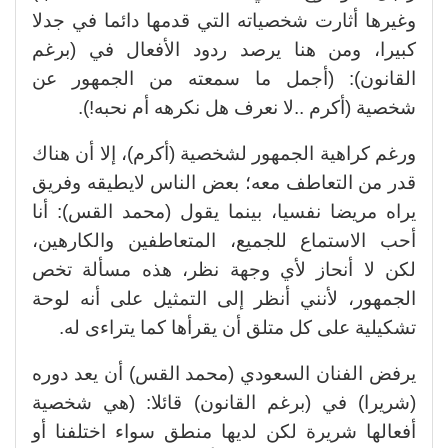
وغيرها أثارت شخصياته التي قدمها دائما في جدلا
كبيرا، ومن هنا يرصد ردود الأفعال في (برغم
القانون): (أجمل ما سمعته من الجمهور عن
شخصية (أكرم ..لا نعرف هل نكرهه أم نحبه!).
ورغم كراهية الجمهور لشخصية (أكرم)، إلا أن هناك
قدر من التعاطف معه؛ بعض الناس لايطيقه وفريق
يراه مريضا نفسيا، بينما يقول (محمد القس): أنا
أحب الاستماع للجميع، المتعاطفين والكارهين،
لكن لا أنحاز لأي وجهة نظر، هذه مسألة تخص
الجمهور، لأنني أنظر إلى التمثيل على أنه لوحة
تشكيلية على كل متلق أن يقرأها كما يتراءى له.
يرفض الفنان السعودي (محمد القس) أن يعد دوره
(شريرا) في (برغم القانون) قائلا: (هي شخصية
أفعالها شريرة لكن لديها منطق سواء اختلفنا أو