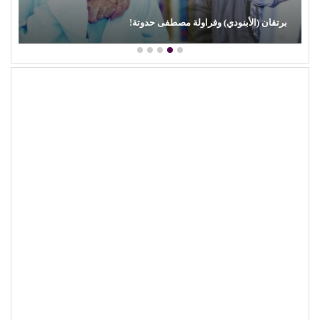
دي) وفراولة مصطفى حدوتة!
محمود عطية يكتب: س