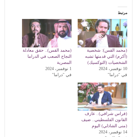
مرتبط
(محمد القس): شخصية
(محمد القس).. حقق معادلة
(أكرم) التي قدمتها تشبه
النجاح الصعب في الدراما
الشخصيات (التوكسيك)
المصرية
10 نوفمبر، 2024
1 نوفمبر، 2024
في "دراما"
في "دراما"
(فراس شرافي).. عازف
القانون الفلسطيني.. ضيف
(منى الشاذلي) اليوم
14 نوفمبر، 2024