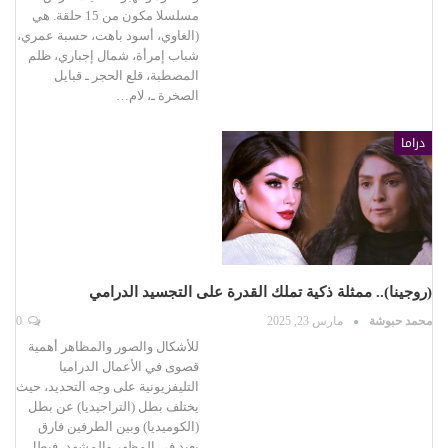
مسلسلا مكون من 15 حلقة. هي
(الغاوي، أسود باهت، حسبة عمري،
شباب إمرأة، شمال إجباري، ظلم
المصطبة، قلع الحجر ـ قبايل
الصخرة ـ، لام…
دراما
(روجينا).. ممثلة ذكية تملك القدرة على التجسيد الدرامي
محمد حبوشة
مارس 23, 2025
0
للأشكال والصور والمظاهر أهمية
قصوى في الأعمال الدراميا
التليفزيونية على وجه التحديد، حيث
يختلف بطل (التراجيديا) عن بطل
(الكوميديا) وبين الطرفين فارق
بعيد في المظهر والمشهد، فبطل