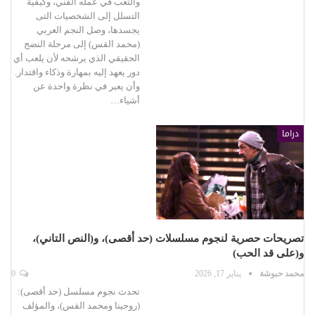
والتعب في عمله الفني، وكيفية
التسلل إلى الشخصيات التى
يجسدها، وصل النجم العربي
(محمد القس) إلى مرحلة النضج
الحقيقي الذي يرشحه لأن يلعب أي
دور يعهد إليه بمهارة وذكاء واقتدار.
وأن يعبر في نظرة واحدة عن
أشياء…
دراما
تصريحات حصرية لنجوم مسلسلات (حد أقصى)، و(النص التاني)،
و(على قد الحب)
محمد حبوشة
يناير 17, 2026
0
تحدث نجوم مسلسل (حد أقصى):
(روجينا ومحمد القس)، والمؤلف