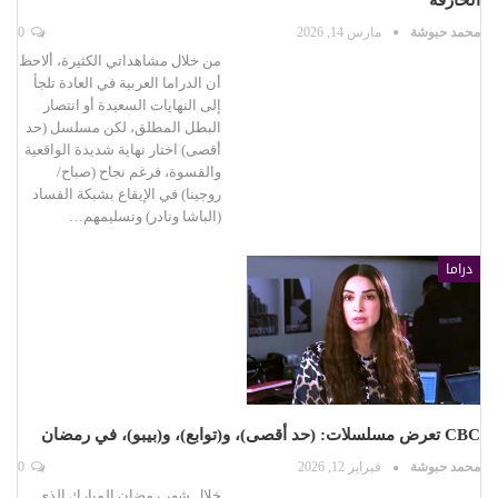
محمد حبوشة
مارس 14, 2026
0
من خلال مشاهداتي الكثيرة، ألاحظ
أن الدراما العربية في العادة تلجأ
إلى النهايات السعيدة أو انتصار
البطل المطلق، لكن مسلسل (حد
أقصى) اختار نهاية شديدة الواقعية
والقسوة، فرغم نجاح (صباح/
روجينا) في الإيقاع بشبكة الفساد
(الباشا ونادر) وتسليمهم…
دراما
CBC تعرض مسلسلات: (حد أقصى)، و(توابع)، و(بيبو)، في رمضان
محمد حبوشة
فبراير 12, 2026
0
خلال شهر رمضان المبارك الذي