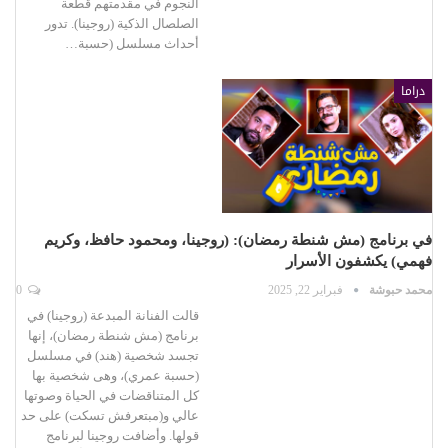
النجوم في مقدمتهم قطعة
الصلصال الذكية (روجينا). تدور
أحداث مسلسل (حسبة…
دراما
في برنامج (مش شنطة رمضان): (روجينا، ومحمود حافظ، وكريم
فهمي) يكشفون الأسرار
محمد حبوشة
فبراير 22, 2025
0
قالت الفنانة المبدعة (روجينا) في
برنامج (مش شنطة رمضان)، إنها
تجسد شخصية (هند) في مسلسل
(حسبة عمري)، وهى شخصية بها
كل المتناقضات في الحياة وصوتها
عالي و(مبتعرفش تسكت) على حد
قولها. وأضافت روجينا لبرنامج