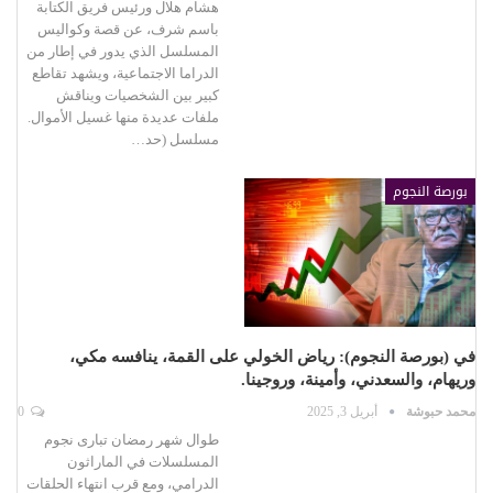
هشام هلال ورئيس فريق الكتابة
باسم شرف، عن قصة وكواليس
المسلسل الذي يدور في إطار من
الدراما الاجتماعية، ويشهد تقاطع
كبير بين الشخصيات ويناقش
ملفات عديدة منها غسيل الأموال.
مسلسل (حد…
بورصة النجوم
في (بورصة النجوم): رياض الخولي على القمة، ينافسه مكي،
وريهام، والسعدني، وأمينة، وروجينا.
محمد حبوشة
أبريل 3, 2025
0
طوال شهر رمضان تبارى نجوم
المسلسلات في الماراثون
الدرامي، ومع قرب انتهاء الحلقات