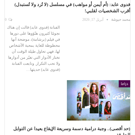
فدوى عابد: (أم أيمن أو مواهب) في مسلسل (لا تُرد ولا تُستبدل)
أقرب الشخصيات لقلبي!
محمد حبوشة
أبريل 17, 2026
0
الفنانة (فدوى عابد) قالت إن هناك
نجومًا كثيرون هنّؤوها على دورها
في فيلم (برشامة)، موضحة أنها
محظوظة للغاية بمحبة الأشخاص
لها، فهي تحاول طيلة الوقت أن
تختار الأدوار التي تغيّر من أدوارها
ولا تحب التكرار. وتابعت الفنانة
(فدوى عابد) حديثها…
دراما
(حد أقصى).. وجبة درامية دسمة وسريعة الإيقاع بعيدا عن التوابل
الحارقة