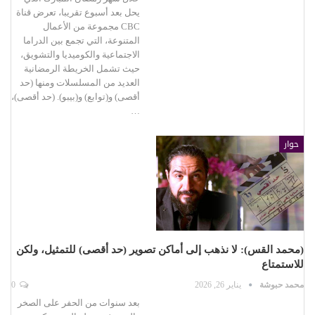
يحل بعد أسبوع تقريبا، تعرض قناة
CBC مجموعة من الأعمال
المتنوعة، التي تجمع بين الدراما
الاجتماعية والكوميديا والتشويق،
حيث تشمل الخريطة الرمضانية
العديد من المسلسلات ومنها (حد
أقصى) و(توابع) و(بيبو). (حد أقصى)،
…
حوار
(محمد القس): لا نذهب إلى أماكن تصوير (حد أقصى) للتمثيل، ولكن
للاستمتاع
محمد حبوشة
يناير 26, 2026
0
بعد سنوات من الحفر على الصخر