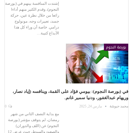
إشتدت المنافسة بينهم في (بورصة
النجوم)، وقدم الكثير منهم أداءا
رائعا من خلال نظرة عين، حركة
جسد، تعبيرات وجه، مونولوج
درامي. خاصة أن وراء كل هذا
الأبداع كتيبة…
بورصة النجوم
في (بورصة النجوم): بيومي فؤاد على القمة، وينافسه (إياد نصار،
وريهام عبدالغفور، ودنيا سمير غانم.
محمد حبوشة
مارس 24, 2025
0
مع بداية النصف الثاني من شهر
رمضان، لم يتوقف مؤشر (بورصة
النجوم) عن (اللف والدوران)
والصعود والهبوط، حيث عرض 12