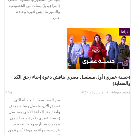
(التراجيديا) يمتلك من الخصوصية
والتميز ما ليس لغيره وعندئذ
على…
دراما
(حسبة عمري) أول مسلسل مصري يناقش دعوة إحياء (حق الكد
والسعاية)
محمد حبوشة
مارس 22, 2025
0
من المسلسلات الجميلة التى
تعرض الآن، وتحمل رسالة وهدف
واضح منذ الحلقة الأولى مسلسل
(حسبة عمري) فكرة وإخراج مي
ممدوح، سيناريو وحوار محمود
عزت، وبطولة مجموعة كبيرة من