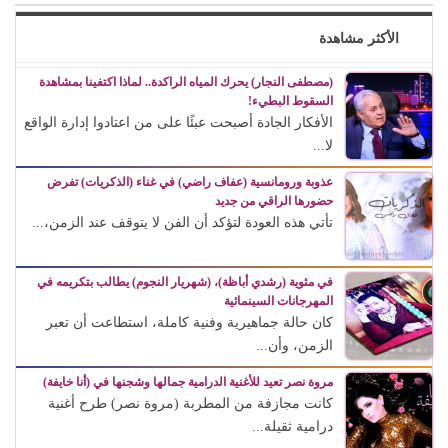
الأكثر مشاهدة
(مصطفى النجار) يحرك المياه الراكدة.. لماذا اكتفينا بمشاهدة
السقوط البطيء!
الأفكار الجادة أصبحت عبئًا على من اعتادوا إدارة الواقع
لا...
عذوبة ورومانسية (عفاف راضي) في غناء (الذكريات) تفرض
حضورها الراقي من جديد
تأتي هذه العودة لتؤكد أن الفن لا يتوقف عند الزمن،...
في مئوية (رشدي أباظة)، (شهريار النجوم) يطالب بتكريمه في
المهرجانات السينمائية
كان حالة جماهيرية وفنية كاملة، استطاعت أن تعبر
الزمن، وأن...
مروة نصر تعيد للأغنية الدرامية جمالها وشجنها في (أنا خايفة)
كانت مجازفة من المطربة (مروة نصر) طرح أغنية
درامية ثقيلة...