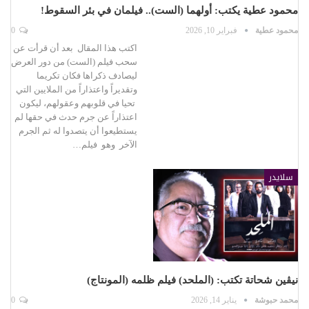
محمود عطية يكتب: أولهما (الست).. فيلمان في بئر السقوط!
محمود عطية
فبراير 10, 2026
0
اكتب هذا المقال بعد أن قرأت عن
سحب فيلم (الست) من دور العرض
ليصادف ذكراها فكان تكريما
وتقديراً واعتذاراً من الملايين التي
تحيا في قلوبهم وعقولهم، ليكون
اعتذاراً عن جرم حدث في حقها لم
يستطيعوا أن يتصدوا له ثم الجرم
الآخر وهو فيلم…
سلايدر
نيڤين شحاتة تكتب: (الملحد) فيلم ظلمه (المونتاج)
محمد حبوشة
يناير 14, 2026
0