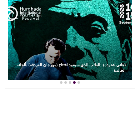
(هاني شنودة).. الغائب الذي سيقود افتتاح (مهرجان الغردقة) بألحانه
الخالدة