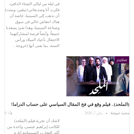
فى ليلة من ليالى الشتاء الدافئ،
فكرت أنا وصديقاتي (نيڤين، ونينت)
أن نذهب إلى السينما، خاصة أن
هناك انتعاش حالي فى سوق
وصناعة السينما، وهذا شئ يسعدنا
جميعاً، وأيضاً فرصة لمشاركتهما
الاحتفال بأعياد الميلاد ورأس
السنة، بما يعنى أنها (خروجة…
سلايدر
(الملحد).. فيلم وقع في فخ المقال السياسي على حساب الدراما!
محمد حبوشة
يناير 7, 2026
0
لاشك أن تجربة فيلم (الملحد)
للكاتب إبراهيم عيسى، واحدة من
أكثر التجارب السينمائية إثارة