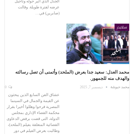
الجدل الذي أثير حوله وتأجيل
عرضه لفترة طويلة. وقالت
(صابرين) في…
سلايدر
محمد العدل: سعيد جدا بعرض (الملحد) وأتمنى أن تصل رسالته
والهدف منه للجمهور.
محمد حبوشة
ديسمبر 7, 2025
0
عشاق الفن السابع الذين يبحثون
عن القيمة والجمال في السينما
المصرية فرحوا وهللوا أخيرا بقرار
محكمة القضاء الإداري بمجلس
الدولة، التى قضت برفض الدعاوى
القضائية المتعلقة بفيلم (الملحد)،
وطالبت بعرض الفيلم في دور