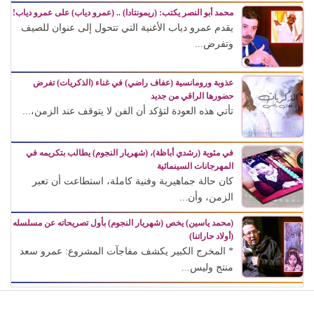
محمد أبو النصر يكتب: (ريمونتادا) .. (عمرو دياب) على عمرو دياب!
يقدم عمرو دياب الأغنية التي تتحول إلى عنوان للصيف
وتفرض...
عذوبة ورومانسية (عفاف راضي) في غناء (الذكريات) تفرض
حضورها الراقي من جديد
تأتي هذه العودة لتؤكد أن الفن لا يتوقف عند الزمن،...
في مئوية (رشدي أباظة)، (شهريار النجوم) يطالب بتكريمه في
المهرجانات السينمائية
كان حالة جماهيرية وفنية كاملة، استطاعت أن تعبر
الزمن، وأن...
(محمد ياسين) يخص (شهريار النجوم) بأول تصريحاته عن مسلسله
(أولاد حاراتنا)
* المخرج الكبير يكشف مفاجآت المشروع: عمرو سعد
منتج وليس...