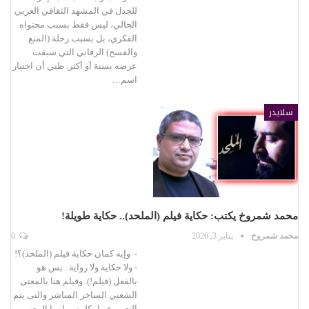
للجدل في المشهد الثقافي العربي
الحالي، ليس فقط بسبب محتواه
الفكري، بل بسبب رحلة (المنع
والفسح) الرقابي التي سبقت
عرضه بسنة أو أكثر. ظني أن اختيار
اسم…
سلايدر
محمد شمروخ يكتب: حكاية فيلم (الملحد).. حكاية طويلة!
محمد شمروخ
يناير 3, 2026
0
- وإيه كمان حكاية فيلم (الملحد)؟!
- ولا حكاية ولا رواية.. بس هو
بالفعل (فيلم!). وفيلم هنا بالمعنى
الشعبي الساخر المباشر والتى يتم
التعبير عنها بكلمتين لهما المعنى