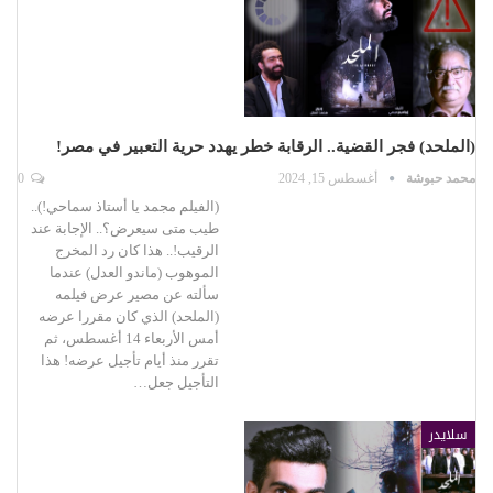
(الملحد) فجر القضية.. الرقابة خطر يهدد حرية التعبير في مصر!
محمد حبوشة
أغسطس 15, 2024
0
(الفيلم مجمد يا أستاذ سماحي!)..
طيب متى سيعرض؟.. الإجابة عند
الرقيب!.. هذا كان رد المخرج
الموهوب (ماندو العدل) عندما
سألته عن مصير عرض فيلمه
(الملحد) الذي كان مقررا عرضه
أمس الأربعاء 14 أغسطس، ثم
تقرر منذ أيام تأجيل عرضه! هذا
التأجيل جعل…
سلايدر