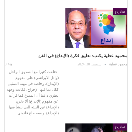
سلايدر
محمود عطية يكتب: تعليق فكرة (الإبداع) في الفن
محمود عطية
سبتمبر 30, 2024
0
اختلفت كثيرا مع الصديق الراحل
(وائل الابراشي) على مفهوم
(الإبداع)، وخاصه في مهنة التمثيل
ككل بما فيها الإخراج، فكانت وجهة
نظري دائما أن المبدع كما قرأت
عن مفهوم (الإبداع) ألا يخرج
(الإبداع) عن البيئه التي ينشأ فيها
(الإبداع)، وبمصطلح قانوني…
سلايدر