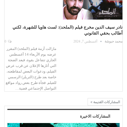
نادر سيف الدين مخرج فيلم (الملحد): لست هاويا للشهرة، لكني
أطالب بحقي القانوني
محمد حبوشة
أغسطس 7, 2024
0
مازالت أزمة فيلم (الملحد) المقرر
عرضه يوم الأربعاء 14 أغسطس
الجاري تتفاعل بقوة، فبعد الضجة
التي أثارها الإعلان عن قرب عرض
الفيلم، ودعوات البعض لمقاطعته،
خاصة بعد طرح (التريلر) الرسمي
للفيلم. فجأة طرح بعض رواد مواقع
التواصل الإجتماعي قضية…
المشاركات القديمة
المشاركات الاخيرة