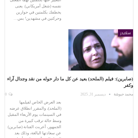
نفسه (شغل أمريكاني). يعنى
يخطفك بكلمتين في حوارين
وحركتين في مشهدين! بس…
سلايدر
(صابرين): فيلم (الملحد) بعيد عن كل ما دار حوله من نقد وجدال آراء
وكفر
محمد حبوشة
ديسمبر 31, 2025
0
بعد العرض الخاص لفيلمها
(الملحد)، والمقرر انطلاق عرضه
في السينمات يوم الأربعاء المقبل
وسط حالة ترقب كبيرة من
الجمهور، أعربت الفنانة (صابرين)
عن سعادتها البالغة، وذلك بعد