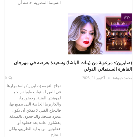
السينما المصرية. خاصة أن…
حوار
(صابرين): مرعوبة من (بنات الباشا) وسعيدة بعرضه في مهرجان
القاهرة السينمائي الدولي
محمد حبوشة
أكتوبر 21, 2025
0
نجاح النجمة (صابرين) واستمرارها
في الفن لسنوات طويلة راجع
لموهبتها الفنية، وحضورها،
والكاريزما الخاصة التى تتمتع بها،
فالنجاح الفني لا يمكن أن يكون
مجرد صدفة. والناجحون بالصدفة
يفشلون عادة بعد خطوة أو
خطوتين من بداية الطريق، ولكن
النجاح…