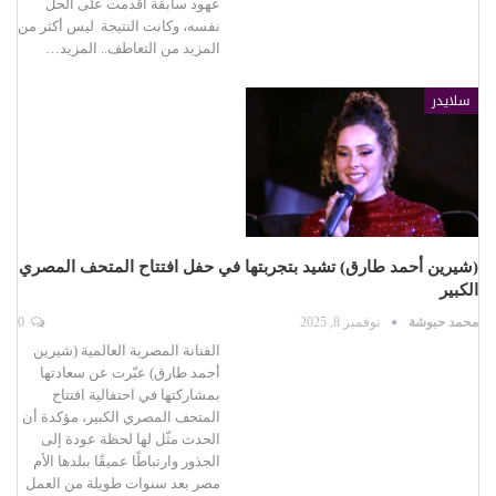
عهود سابقة أقدمت على الحل
نفسه، وكانت النتيجة ليس أكثر من
المزيد من التعاطف.. المزيد…
سلايدر
(شيرين أحمد طارق) تشيد بتجربتها في حفل افتتاح المتحف المصري
الكبير
محمد حبوشة
نوفمبر 8, 2025
0
الفنانة المصرية العالمية (شيرين
أحمد طارق) عبّرت عن سعادتها
بمشاركتها في احتفالية افتتاح
المتحف المصري الكبير، مؤكدة أن
الحدث مثّل لها لحظة عودة إلى
الجذور وارتباطًا عميقًا ببلدها الأم
مصر بعد سنوات طويلة من العمل