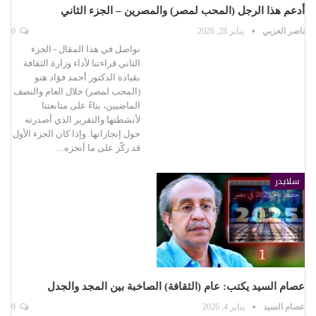
أدعم هذا الرجل (المحب لمصر) والمصرين – الجزء الثاني
ناصر العزبي
يناير 28, 2026
0
نواصل في هذا المقال - الجزء
الثاني قراءتنا لأداء وزارة الثقافة
بقيادة الدكتور أحمد فؤاد هنو
(المحب لمصر) خلال العام والنصف
الماضيين، بناءً على متابعتنا
لأنشطتها والتقرير الذي أصدرته
حول إنجازاتها. وإذا كان الجزء الأول
قد ركّز على ما أنجزه…
سلايدر
عصام السيد يكتب: عام (الثقافة) الصاخبة بين المجد والجدل
عصام السيد
يناير 4, 2026
0