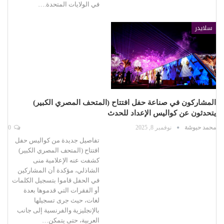
في الولايات المتحدة.…
سلايدر
المشاركون في صناعة حفل افتتاح (المتحف المصري الكبير)
يتحدثون عن كواليس الإعداد للحدث
محمد حبوشة
نوفمبر 8, 2025
0
تفاصيل جديدة من كواليس حفل
افتتاح (المتحف المصري الكبير)
كشفت عنه الإعلامية منى
الشاذلي، مؤكدة أن المشاركين
في الحفل قاموا بتسجيل الكلمات
أو الفقرات التي قدموها بعدة
لغات، حيث جرى تسجيلها
بالإنجليزية والفرنسية إلى جانب
العربية، حتى يتمكن…