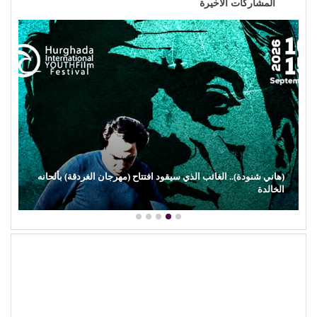
المشاركات الاخيرة
(هاني شنودة).. الغائب الذي سيقود افتتاح (مهرجان الغردقة) بألحانه
الخالدة