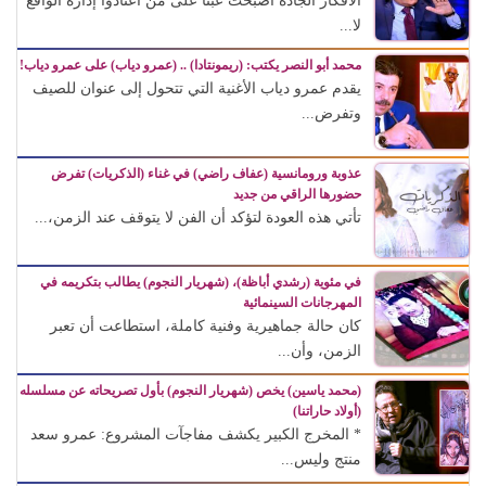
الأفكار الجادة أصبحت عبئًا على من اعتادوا إدارة الواقع
لا...
محمد أبو النصر يكتب: (ريمونتادا) .. (عمرو دياب) على عمرو دياب!
يقدم عمرو دياب الأغنية التي تتحول إلى عنوان للصيف
وتفرض...
عذوبة ورومانسية (عفاف راضي) في غناء (الذكريات) تفرض
حضورها الراقي من جديد
تأتي هذه العودة لتؤكد أن الفن لا يتوقف عند الزمن،...
في مئوية (رشدي أباظة)، (شهريار النجوم) يطالب بتكريمه في
المهرجانات السينمائية
كان حالة جماهيرية وفنية كاملة، استطاعت أن تعبر
الزمن، وأن...
(محمد ياسين) يخص (شهريار النجوم) بأول تصريحاته عن مسلسله
(أولاد حاراتنا)
* المخرج الكبير يكشف مفاجآت المشروع: عمرو سعد
منتج وليس...