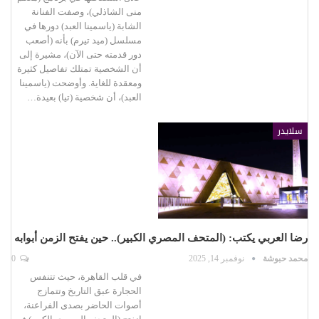
منى الشاذلي)، وصفت الفنانة
الشابة (ياسمينا العبد) دورها في
مسلسل (ميد تيرم) بأنه (أصعب
دور قدمته حتى الآن)، مشيرة إلى
أن الشخصية تمتلك تفاصيل كثيرة
ومعقدة للغاية. وأوضحت (ياسمينا
العبد)، أن شخصية (تيا) بعيدة…
سلايدر
رضا العربي يكتب: (المتحف المصري الكبير).. حين يفتح الزمن أبوابه
محمد حبوشة
نوفمبر 14, 2025
0
في قلب القاهرة، حيث تتنفس
الحجارة عبق التاريخ وتتمازج
أصوات الحاضر بصدى الفراعنة،