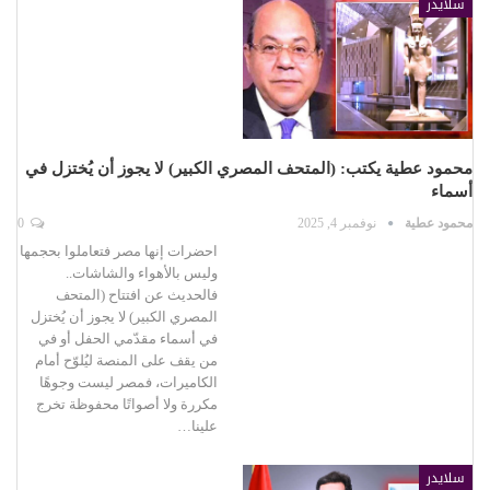
سلايدر
محمود عطية يكتب: (المتحف المصري الكبير) لا يجوز أن يُختزل في
أسماء
محمود عطية
نوفمبر 4, 2025
0
احضرات إنها مصر فتعاملوا بحجمها
وليس بالأهواء والشاشات..
فالحديث عن افتتاح (المتحف
المصري الكبير) لا يجوز أن يُختزل
في أسماء مقدّمي الحفل أو في
من يقف على المنصة ليُلوّح أمام
الكاميرات، فمصر ليست وجوهًا
مكررة ولا أصواتًا محفوظة تخرج
علينا…
سلايدر