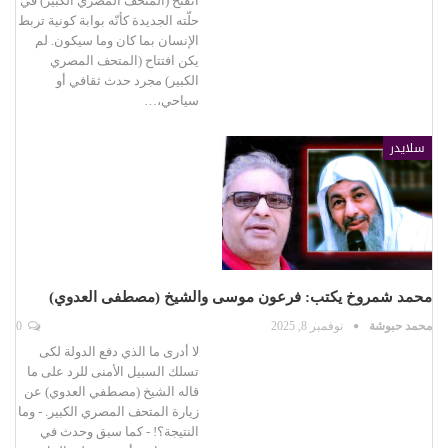
انفتح (المتحف المصري الكبير) في
حلّته الجديدة كأنّه بوابة كونية تربط
الإنسان بما كان وما سيكون. لم
يكن افتتاح (المتحف المصري
الكبير) مجرد حدث ثقافي أو
سياحي،…
سلايدر
محمد شمروخ يكتب: فرعون موسى والشيخ (مصطفى العدوي)
محمد حبوشة
نوفمبر 8, 2025
0
لا أدرى ما الذي دفع الدولة لكى
تسلك السبيل الأمنى للرد على ما
قاله الشيخ (مصطفي العدوي) عن
زيارة المتحف المصري الكبير. - وما
النتيجة؟! - كما سبق وحدث في