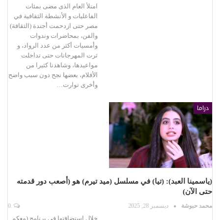
امتلأ العام الذى مضى بمئات
الفاعليات و الأنشطة الثقافية في
مصر حتى ازدحمت أجندة (الثقافة)
والفن، بمحاضرات وندوات
وأمسيات أكثر من عدد الرواد، و
ثرت المهرجانات حتى تداخلت
مواعيدها، وشاهدنا كثيرا من
الأفلام، بعضها نجح دون سبب واضح
وأخرى توارت…
دراما
(ياسمينا العبد): (تيا) في مسلسل (ميد تيرم) هو (أصعب دور قدمته
حتى الآن)
محمد حبوشة
ديسمبر 28, 2025
0
خلال استضافتها في برنامج (معكم