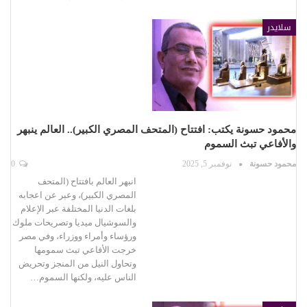
سلايدر
محمود حسونة يكتب: افتتاح (المتحف المصري الكبير).. العالم ينبهر
والأفاعي تبث السموم
محمود حسونة
نوفمبر 5, 2025
0
انبهر العالم بافتتاح (المتحف
المصري الكبير)، وعبر عن اعجابه
بلغات الدنيا المختلفة عبر الإعلام
والسوشيال ميديا وتصريحات ملوك
ورؤساء وأمراء ووزراء، وفي مصر
خرجت الأفاعي تبث سمومها
وتحاول النيل من المنجز وتحريض
الناس عليه، ولكنها السموم…