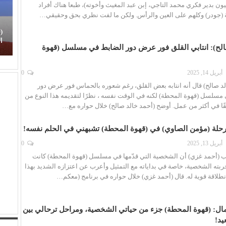
يون بدير فكري محمد التاجي، إبن عبد المغيث وأخوته)، طبعا هناك أفراد
ة (جودر) وكلهم على العين والرأس. ولكن ما لفت نظري بحق وحقيقي…
(هاني شنودة).. الغائب الذي سيقود افتتاح (مهرجان
(
الغردقة) بألحانه الخالدة
ا
الح): انتابي القلق فور عرض دور الضابط في مسلسل (قهوة
أبريل 14, 2025
0
لد صالح) قال أنه انتابه بعض القلق، رغم شعوره بالحماس فور عرض دور
 مسلسل (قهوة المحطة) لكنه في الوقت نفسه ، نظرًا لتقديمه هذا النوع من
ا في أكثر من عمل. أوضح (أحمد خالد صالح) خلال حواره مع…
رحلة (مؤمن الصاوي) في (قهوة المحطة) تشبهني في الحلم نفسه!
أبريل 13, 2025
0
اب (أحمد غزي) أن الشخصية التي قدّمها في مسلسل (قهوة المحطة) كانت
جربته الشخصية، خاصة في بداياته مع التمثيل وأعرب عن اعتزازه الشديد بهذا
انطلاقة قوية له. قال (أحمد غزي) خلال حواره في برنامج (معكم…
مال: (قهوة المحطة) جزء من حياتي الشخصية، ومراحل ترحالي بين
يد!