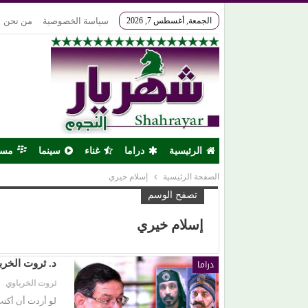
الجمعة, أغسطس 7, 2026
سياسة الخصوصية
من نحن
الرئيسية
دراما
غناء
سينما
مس
الصفحة الرئيسية
إسلام خيري
تصفح الوسم
إسلام خيري
دراما
د. ثروت الخرب
ثروت الخرباوي
لو أردت أن أكت