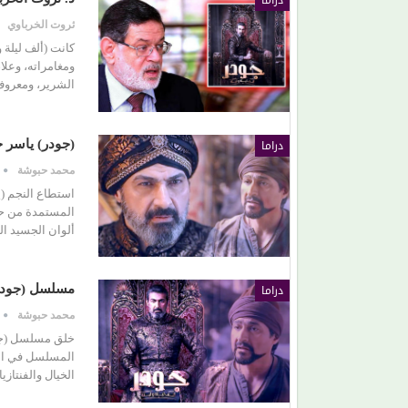
دراما
ثروت الخرباوي
كانت (ألف ليلة 
ومغامراته، وعلا
الشرير، ومعروف
دراما
(جودر) ياسر ج
محمد حبوشة
استطاع النجم (ي
المستمدة من حكا
ألوان الجسيد ا
دراما
مسلسل (جودر)
محمد حبوشة
خلق مسلسل (جودر
المسلسل في الن
الخيال والفنتازي