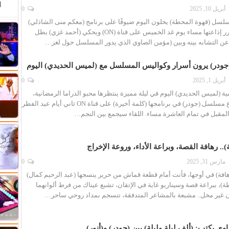
ا
أبريل 10, 2025
0
لسل (قهوة المحطة) يحلون اليوم ضيوفًا على برنامج (معكم منى الشاذلي)
في الحلقة المقرر إذاعتها مساء يوم غد الخميس على قناة (ON) ويحكي (أحمد غزي) بطل
عن التشابه بينه وبين (مؤمن الصاوي الذي يدور المسلسل حول لغز…
جودر) يرون أسرار وكواليس المسلسل مع (لميس الحديدي) اليوم
أبريل 1, 2025
0
ة (لميس الحديدي) اليوم في ليلة مميزة ينتظرها محبو الدراما الرمضانية،
أبرز نجوم وصناع مسلسل (جودر) في برنامجها (كلمة أخيرة) على قناة ON ثاني أيام عيد الفطر
ء المقبل في تمام العاشرة مساء. اللقاء سيجمع بين النجم…
.. رهافة القصة، وبراعة الأداء، وروعة الإخراج
مارس 31, 2025
0
هافة) في أوجها، فأنت أمام قطعة قماش من حرير ينسجها (عبد الرحيم كمال)
)، ببراعة قصة وسيناريو غاية في الإتقان، تشبع عيناك من فرط ألوانهما
ان غير مخل.. مشبعة بالمشاعر المتدفقة، تنسجم بمداد روحي ساحر…
وي يكتب: (ألف ليلة وليلة) بين (جودر) و(أنور)