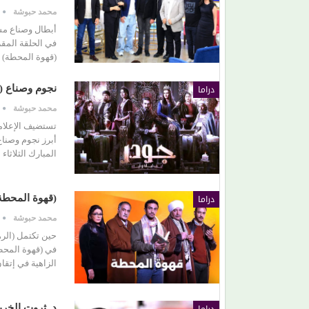
محمد حبوشة
أبطال وصناع مس
(قهوة المحطة) 
دراما
نجوم وصناع (
محمد حبوشة
تستضيف الإعلامي
المبارك الثلاثا
دراما
(قهوة المحطة)
محمد حبوشة
حين تكتمل (الر
في (قهوة المحطة
الزاهية في إتق
د. ثروت الخربا