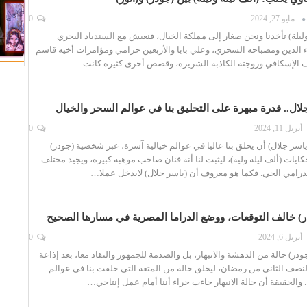
مايو 27, 2024
0
وليلة) تأخذنا ونحن صغار إلى مملكة الخيال، فنعيش مع السندباد البحري
ء الدين ومصباحه السحري، وعلي بابا والأربعين حرامي ومؤامرات أخيه قاسم
 الإسكافي وزوجته الكاذبة الشريرة، وقصص أخرى كثيرة كانت…
لال.. قدرة مبهرة على التحليق بنا في عوالم السحر والخيال
أبريل 11, 2024
0
اسر جلال) أن يحلق بنا عاليا في عوالم خيالية آسرة، عبر شخصية (جودر)
يات (ألف ليلة ولية)، ليثبت لنا أنه فنان صاحب موهبة كبيرة، ويجيد مختلف
لدرامي الحي. فكما هو معروف أن (ياسر جلال) لايدخل عملا…
 خالف التوقعات، ووضع الدراما المصرية في مسارها الصحيح
أبريل 6, 2024
0
) حالة من الدهشة والانبهار، بل والصدمة للجمهور والنقاد معا، بعد إذاعة
صف الثاني من رمضان، ليخلق حالة من المتعة التي حلقت بنا في عوالم
ا. والحقيقة أن حالة الانبهار جاءت جراء أننا أمام عمل إنتاجي…