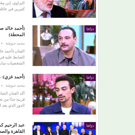
البزاوي، إبن مخ
كثيرين في عائل
برتقان (الأبنودي) وفراولة مصطفى حدوتة!
دراما
(أحمد خالد ص
المحطة)
محمد حبوشة
الفنان (أحمد خا
الضابط عليه في
الشخصيات سابقً
دراما
(أحمد غزي): 
محمد حبوشة
أكد الفنان الش
قريبة جدًا من ت
الدور الذي يعد 
دراما
عبد الرحيم ك
القاهرة والصع