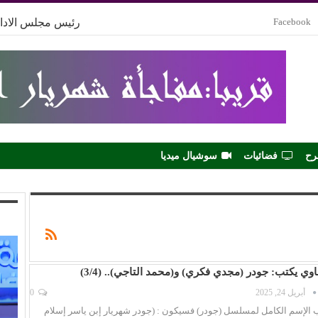
Facebook
رئيس مجلس الادار
رح
فضائيات
سوشيال ميديا
اوي يكتب: جودر (مجدي فكري) و(محمد التاجي).. (3/4)
أبريل 24, 2025
0
ب الإسم الكامل لمسلسل (جودر) فسيكون : (جودر شهريار إبن ياسر إسلام