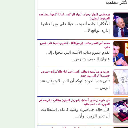
لأكثر مشاهدة
(مصطفى النجار) يحرك المياه الراكدة.. لماذا اكتفينا بمشاهدة
السقوط البطيء!
الأفكار الجادة أصبحت عبئًا على من اعتادوا
إدارة الواقع لا...
محمد أبو النصر يكتب: (ريمونتادا) .. (عمرو دياب) على عمرو
دياب!
يقدم عمرو دياب الأغنية التي تتحول إلى
عنوان للصيف وتفرض...
عذوبة ورومانسية (عفاف راضي) في غناء (الذكريات) تفرض
حضورها الراقي من جديد
تأتي هذه العودة لتؤكد أن الفن لا يتوقف عند
الزمن،...
في مئوية (رشدي أباظة)، (شهريار النجوم) يطالب بتكريمه في
المهرجانات السينمائية
كان حالة جماهيرية وفنية كاملة، استطاعت
أن تعبر الزمن، وأن...