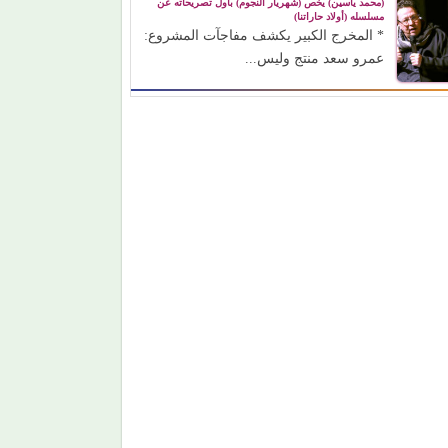
(محمد ياسين) يخص (شهريار النجوم) بأول تصريحاته عن
مسلسله (أولاد حاراتنا)
* المخرج الكبير يكشف مفاجآت المشروع:
عمرو سعد منتج وليس...