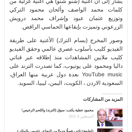
يشار إلى أن أغنية (شنو شنو) هي أغنية غزلية من
كلمات محمد الواصف وألحان محمود التركي
وتوزيع عثمان عبود وإشراف محمد درويش
الزرعوني وتميزت بإيقاعها الحماسي الراقص.
وصور المخرج (بسام الترك) الأغنية على طريقة
الفيديو كليب بأسلوب عصري عالمي وحقق الفيديو
كليب ملايين المشاهدات منذ إطلاقه عبر قناتي
داليا ومحمود على يوتيوب، كما تصدرت الترند على
YouTube music بعدة دول عربية منها العراق،
السعودية الاردن ، الكويت، اليمن، ليبيا، السويد.
المزيد من المشاركات
محمود عطية يكتب: سوق (الترند) واللحم الرخيص!
أغسطس 6, 2026
(لطيفة) تكتب فصلًا جديدًا من النجاح.. (شبهي بالمللي)