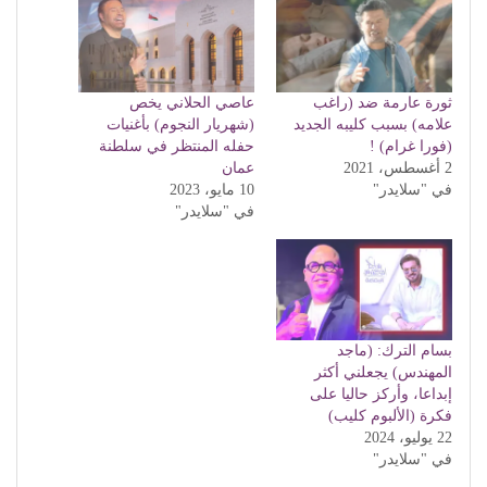
ثورة عارمة ضد (راغب
عاصي الحلاني يخص
علامه) بسبب كليبه الجديد
(شهريار النجوم) بأغنيات
(فورا غرام) !
حفله المنتظر في سلطنة
2 أغسطس، 2021
عمان
في "سلايدر"
10 مايو، 2023
في "سلايدر"
بسام الترك: (ماجد
المهندس) يجعلني أكثر
إبداعا، وأركز حاليا على
فكرة (الألبوم كليب)
22 يوليو، 2024
في "سلايدر"