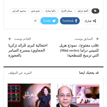
أغنية غزلية
بسام الترك
داليا مبارك
شنو شنو
محمود التركي
Twitter
Facebook
شارك
السابق بوست
القادم بوست
(قلب مفتوح).. نموذج هزيل
احتفالية كبرى للرائد (زكريا
للميني دراما (Mini series)
الحجاوي) بمسرح السامر
التي ترسخ للسطحية!
بالعجوزة
قد يعجبك ايضا
المزيد عن المؤلف