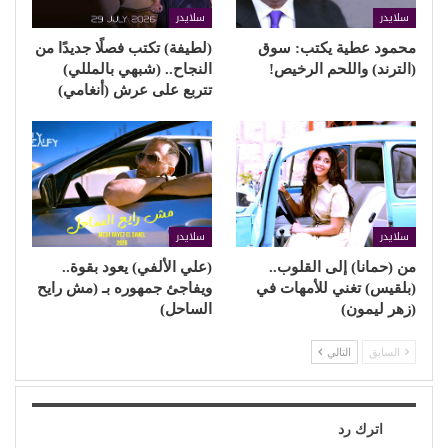
سلايدر
سلايدر
محمود عطية يكتب: سوق
(لطيفة) تكتب فصلًا جديدًا من
(الترند) واللحم الرخيص!
النجاح.. (شبهي بالمللي)
تتربع على عرش (أنغامي)
سلايدر
سلايدر
من (حمانا) إلى القلوب..
(علي الألفي) يعود بقوة..
(بلقيس) تغني للأمهات في
ويفاجئ جمهوره بـ (مش رايح
(زهر ليمون)
الساحل)
السابق
التالي
اترك رد