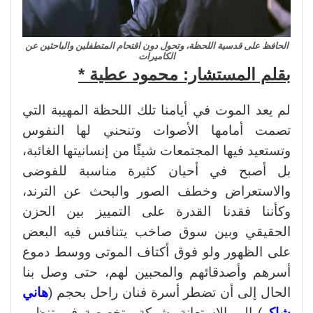
الحافظ على قدسية اللحظة، وتحول دون اقتحام المتطفلين والباحثين عن
الكاميرات
بقلم المستشار: محمود عطية *
لم يعد الموت في أيامنا تلك اللحظة المهيبة التي
تصمت أمامها الأصوات وتنحني لها النفوس
وتستعيد فيها المجتمعات شيئًا من إنسانيتها الغائبة،
بل أصبح في أحيان كثيرة مناسبة للفوضى
والاستعراض وخطف الصور والبحث عن الترند،
وكأننا فقدنا القدرة على التمييز بين الحزن
الحقيقي وبين سوق صاخب يتنافس فيه البعض
على الظهور ولو فوق أكتاف الموتى ووسط دموع
أسرهم وأصدقائهم والمحبين لهم،
حتى وصل بنا
الحال إلى أن تضطر أسرة فنان راحل بحجم (
هاني
شاكر
) إلى الاستعانة بشركة متخصصة في تنظيم