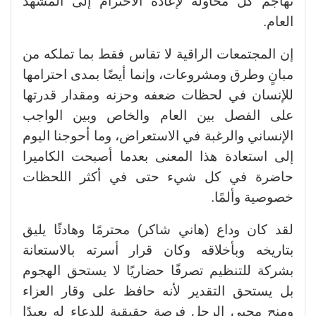
نهاجم كل محاولة لإعادة الاحترام إلى المشهد
العام.
إن المجتمعات الراقية لا تقاس فقط بما تملكه من
مبانٍ وطرق ومشروعات، وإنما أيضًا بمدى احترامها
للإنسان في لحظات ضعفه وحزنه ومقدار قدرتها
على الفصل بين العام والخاص وبين الواجب
الإنساني والرغبة في الاستعراض، وما أحوجنا اليوم
إلى استعادة هذا المعنى بعدما أصبحت الكاميرا
حاضرة في كل شيء حتى في أكثر اللحظات
خصوصية وألمًا.
لقد كان وداع (هاني شاكر) محترمًا وهادئًا يليق
بتاريخه وبأخلاقه وكان قرار أسرته بالاستعانة
بشركة للتنظيم تصرفًا حضاريًا لا يستحق الهجوم
بل يستحق التقدير لأنه حافظ على وقار العزاء
ومنح محبي الرجل فرصة حقيقية للدعاء له بعيدًا