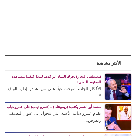
الأكثر مشاهدة
(مصطفى النجار) يحرك المياه الراكدة.. لماذا اكتفينا بمشاهدة
السقوط البطيء!
الأفكار الجادة أصبحت عبئًا على من اعتادوا إدارة الواقع
لا...
محمد أبو النصر يكتب: (ريمونتادا) .. (عمرو دياب) على عمرو دياب!
يقدم عمرو دياب الأغنية التي تتحول إلى عنوان للصيف
وتفرض...