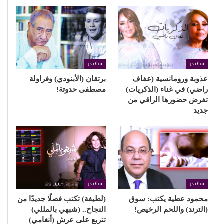
سلايدر
سلايدر
عذوبة ورومانسية (عفاف
برتقان (الأبنودي) وفراولة
راضي) في غناء (الذكريات)
مصطفى حدوتة!
تفرض حضورها الراقي من
جديد
سلايدر
سلايدر
محمود عطية يكتب: سوق
(لطيفة) تكتب فصلًا جديدًا من
(الترند) واللحم الرخيص!
النجاح.. (شبهي بالمللي)
تتربع على عرش (أنغامي)