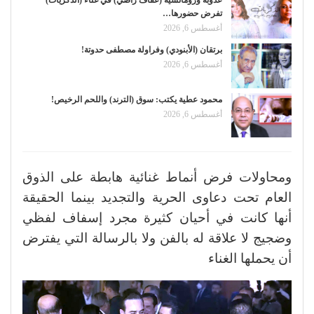
عذوبة ورومانسية (عفاف راضي) في غناء (الذكريات)
تفرض حضورها…
أغسطس 6, 2026
برتقان (الأبنودي) وفراولة مصطفى حدوتة!
أغسطس 6, 2026
محمود عطية يكتب: سوق (الترند) واللحم الرخيص!
أغسطس 6, 2026
ومحاولات فرض أنماط غنائية هابطة على الذوق
العام تحت دعاوى الحرية والتجديد بينما الحقيقة
أنها كانت في أحيان كثيرة مجرد إسفاف لفظي
وضجيج لا علاقة له بالفن ولا بالرسالة التي يفترض
أن يحملها الغناء