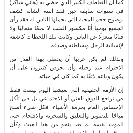
كما أن التعاطف الكبير الذي حظي به (هاني شاكر)
في سنوات سابقة حين فقد ابنته الشابة كشف
بوضوح حجم المحبة التي يحملها الناس له فقد رأى
الجميع يومها أبًا مكسور القلب لا نجمًا متعاليًا ولا
فنانًا منعزلًا عن الناس وكانت تلك اللحظات كاشفة
لإنسانية الرجل وبساطته وصدقه.
ولذلك لم يكن غريبًا أن يحظى بهذا القدر من
الاحترام عند رحيله وأن يحرص كثيرون على أن
يكون وداعه لائقًا به كما كان في حياته
إن الأزمة الحقيقية التي نعيشها اليوم ليست فقط
في تراجع الذوق الفني أو الاجتماعي بل في تآكل
الإحساس العام بحرمة الأشياء، فكل شيء أصبح
مباحًا للتصوير والتعليق والسخرية والاقتحام حتى
الموت نفسه لم يعد ينجو من هذا العبث وكأن
مواقع التواصل الاجتماعي نجحت في تحويل بعض