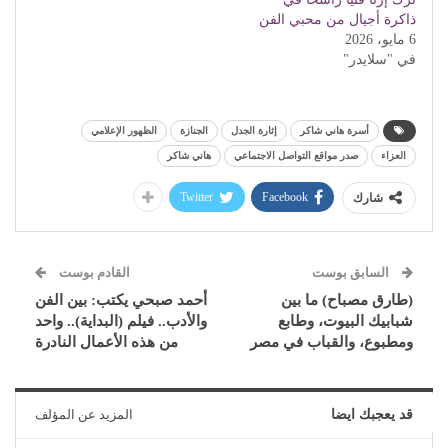
ذاكرة أجيال من محبي الفن
6 مايو، 2026
في "سلايدر"
أسرة هاني شاكر
إثارة الجدل
الجنازة
الظهور الإعلامي
العزاء
صدر مواقع التواصل الاجتماعي
هاني شاكر
Twitter
Facebook
شارك
السابق بوست
القادم بوست
(طارق مصباح) ما بين
أحمد صبحي يكتب: بين الفن
شبابيك البيوت، وطابع
والأدب.. فيلم (البداية).. واحد
ومطبوع، والقباب في مصر
من هذه الأعمال النادرة
قد يعجبك ايضا
المزيد عن المؤلف