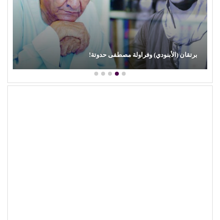
محمود عطية يكتب: سوق (الترند) واللحم الرخيص!