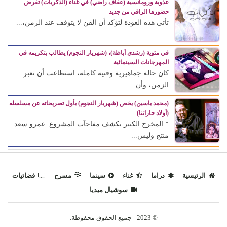
عذوبة ورومانسية (عفاف راضي) في غناء (الذكريات) تفرض
حضورها الراقي من جديد
تأتي هذه العودة لتؤكد أن الفن لا يتوقف عند الزمن،...
في مئوية (رشدي أباظة)، (شهريار النجوم) يطالب بتكريمه في
المهرجانات السينمائية
كان حالة جماهيرية وفنية كاملة، استطاعت أن تعبر
الزمن، وأن...
(محمد ياسين) يخص (شهريار النجوم) بأول تصريحاته عن مسلسله
(أولاد حاراتنا)
* المخرج الكبير يكشف مفاجآت المشروع: عمرو سعد
منتج وليس...
الرئيسية
دراما
غناء
سينما
مسرح
فضائيات
سوشيال ميديا
© 2023 - جميع الحقوق محفوظة.