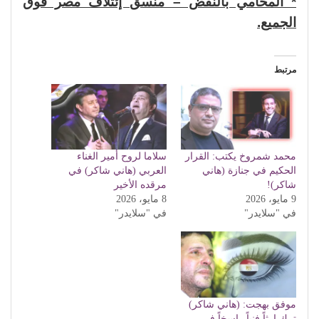
* المحامي بالنقض – منسق إئتلاف مصر فوق
الجميع.
مرتبط
محمد شمروخ يكتب: القرار
سلاما لروح أمير الغناء
الحكيم في جنازة (هاني
العربي (هاني شاكر) في
شاكر)!
مرقده الأخير
9 مايو، 2026
8 مايو، 2026
في "سلايدر"
في "سلايدر"
موفق بهجت: (هاني شاكر)
ترك إرثاً فنياً راسخاً في