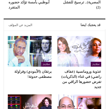
المصرية).. ترسيخ للفشل
أبوظبي بأمسة تؤكد حضوره
(2)
المتفرد
قد يعجبك ايضا
المزيد عن المؤلف
سلايدر
سلايدر
عذوبة ورومانسية (عفاف
برتقان (الأبنودي) وفراولة
راضي) في غناء (الذكريات)
مصطفى حدوتة!
تفرض حضورها الراقي من
جديد