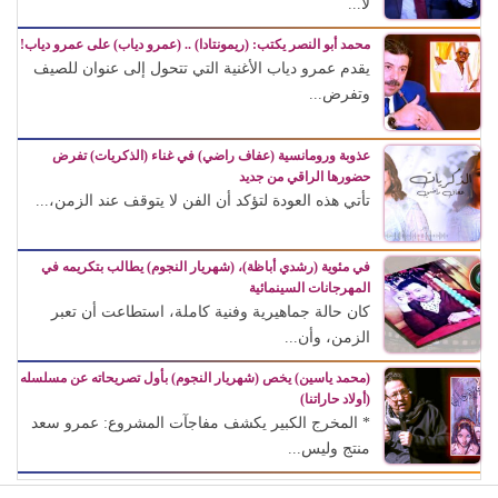
لا...
محمد أبو النصر يكتب: (ريمونتادا) .. (عمرو دياب) على عمرو دياب!
يقدم عمرو دياب الأغنية التي تتحول إلى عنوان للصيف
وتفرض...
عذوبة ورومانسية (عفاف راضي) في غناء (الذكريات) تفرض
حضورها الراقي من جديد
تأتي هذه العودة لتؤكد أن الفن لا يتوقف عند الزمن،...
في مئوية (رشدي أباظة)، (شهريار النجوم) يطالب بتكريمه في
المهرجانات السينمائية
كان حالة جماهيرية وفنية كاملة، استطاعت أن تعبر
الزمن، وأن...
(محمد ياسين) يخص (شهريار النجوم) بأول تصريحاته عن مسلسله
(أولاد حاراتنا)
* المخرج الكبير يكشف مفاجآت المشروع: عمرو سعد
منتج وليس...