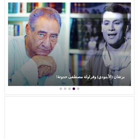
برتقان (الأبنودي) وفراولة مصطفى حدوتة!