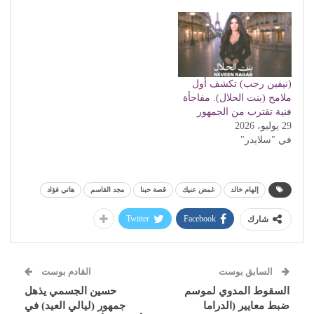
(نيفين رجب) تكشف أول
ملامح (بنت الحلال). مفاجأة
فنية تقترب من الجمهور
29 يوليو، 2026
في "سلايدر"
إلهام خالد
غمض عنيك
قصة حبنا
مجد القاسم
هاني فؤاد
Twitter
Facebook
شارك
السابق بوست
القادم بوست
السقوط المدوي لموسم
حسين الجسمي يذهل
ضبط معايير (الدراما
جمهور (ليالي العيد) في