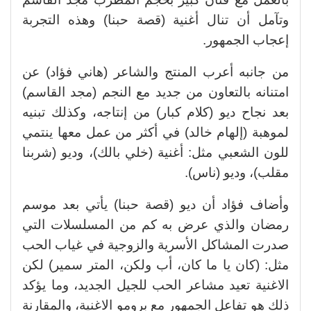
وتآمل أن تنال أغنية (قصة حبنا) وهذه التجربة
إعجاب الجمهور.
من جانبه أعرب المنتج والشاعر (هاني فؤاد) عن
امتنانه بالتعاون من جديد مع النجم (مجد القاسم)
بعد نجاح ديو (كلام كبار) من إنتاجه، وكذلك تبنيه
لموهبة (إلهام خالد) في أكثر من عمل معها ينتمي
للون الشعبي مثل: أغنية (خلي بالك)، وديو (شربنا
مقلب)، وديو (ناس).
وأضاف فؤاد أن ديو (قصة حبنا) يأتي بعد موسم
رمضان والذي عرض به كم من المسلسلات التي
صدرت المشاكل الأسرية والزوجية في غياب الحب
مثل: (كان يا ما كان، أب ولكن، المتر سمير) لكن
الاغنية تعيد مشاعر الحب للجيل الجديد، وما يؤكد
ذلك هو تفاعل الجمهور مع برومو الاغنية، والمقارنة