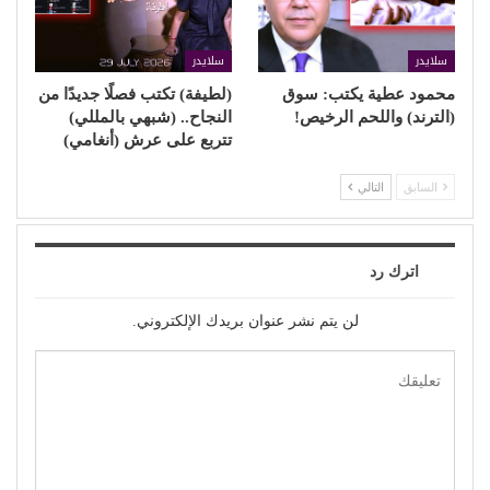
سلايدر
سلايدر
محمود عطية يكتب: سوق
(لطيفة) تكتب فصلًا جديدًا من
(الترند) واللحم الرخيص!
النجاح.. (شبهي بالمللي)
تتربع على عرش (أنغامي)
السابق
التالي
اترك رد
لن يتم نشر عنوان بريدك الإلكتروني.