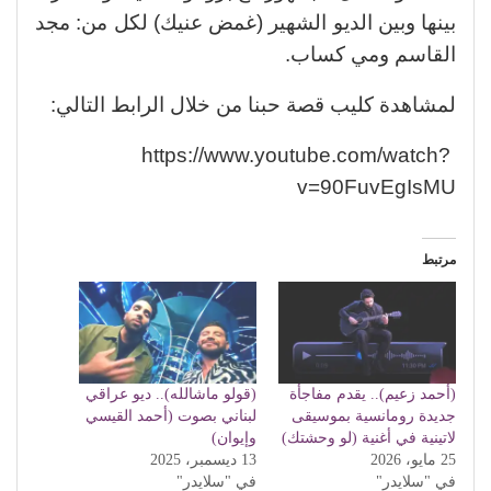
بينها وبين الديو الشهير (غمض عنيك) لكل من: مجد
القاسم ومي كساب.
لمشاهدة كليب قصة حبنا من خلال الرابط التالي:
https://www.youtube.com/watch?
v=90FuvEgIsMU
مرتبط
(أحمد زعيم).. يقدم مفاجأة
(قولو ماشالله).. ديو عراقي
جديدة رومانسية بموسيقى
لبناني بصوت (أحمد القيسي
لاتينية في أغنية (لو وحشتك)
وإيوان)
25 مايو، 2026
13 ديسمبر، 2025
في "سلايدر"
في "سلايدر"