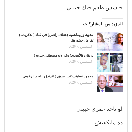
حاسس طعم حبك حبيبي
المزيد من المشاركات
عذوبة ورومانسية (عفاف راضي) في غناء (الذكريات)
تفرض حضورها…
أغسطس 6, 2026
برتقان (الأبنودي) وفراولة مصطفى حدوتة!
أغسطس 6, 2026
محمود عطية يكتب: سوق (الترند) واللحم الرخيص!
أغسطس 6, 2026
لو تاخد عمري حبيبي
ده مايكفيش