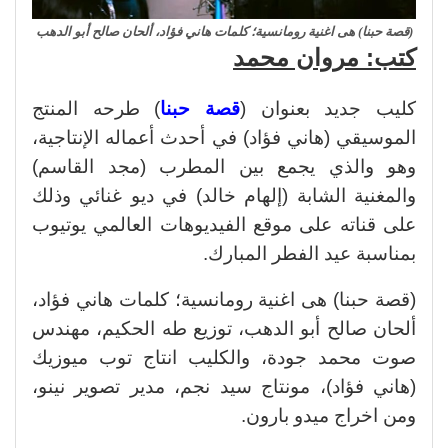
(قصة حبنا) هى اغنية رومانسية؛ كلمات هاني فؤاد، ألحان صالح أبو الدهب
كتب: مروان محمد
كليب جديد بعنوان (
قصة حبنا
) طرحه المنتج
الموسيقي (هاني فؤاد) في أحدث أعماله الإنتاجية،
وهو والذي يجمع بين المطرب (مجد القاسم)
والمغنية الشابة (إلهام خالد) في ديو غنائي وذلك
على قناته على موقع الفيديوهات العالمي يوتيوب
بمناسبة عيد الفطر المبارك.
(قصة حبنا) هى اغنية رومانسية؛ كلمات هاني فؤاد،
ألحان صالح أبو الدهب، توزيع طه الحكيم، مهندس
صوت محمد جودة، والكليب انتاج توب ميوزيك
(هاني فؤاد)، مونتاج سيد نجم، مدير تصوير نينو،
ومن اخراج ميدو بارون.