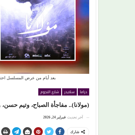
من (حمانا) إلى القلوب.. (بلقيس) تغني للأمهات في (
ليمون)
بعد أيام من عرض المسلسل احتل (مولانا) قوائم
دراما
سلايدر
شارع النجوم
(مولانا).. مفاجأة الصباح، وتيم حسن، 
آخر تحديث
فبراير 24, 2026
شارك