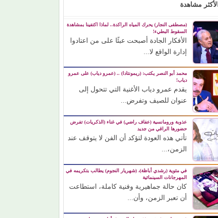
لأكثر مشاهدة
(مصطفى النجار) يحرك المياه الراكدة.. لماذا اكتفينا بمشاهدة
السقوط البطيء!
الأفكار الجادة أصبحت عبئًا على من اعتادوا
إدارة الواقع لا...
محمد أبو النصر يكتب: (ريمونتادا) .. (عمرو دياب) على عمرو
دياب!
يقدم عمرو دياب الأغنية التي تتحول إلى
عنوان للصيف وتفرض...
عذوبة ورومانسية (عفاف راضي) في غناء (الذكريات) تفرض
حضورها الراقي من جديد
تأتي هذه العودة لتؤكد أن الفن لا يتوقف عند
الزمن،...
في مئوية (رشدي أباظة)، (شهريار النجوم) يطالب بتكريمه في
المهرجانات السينمائية
كان حالة جماهيرية وفنية كاملة، استطاعت
أن تعبر الزمن، وأن...