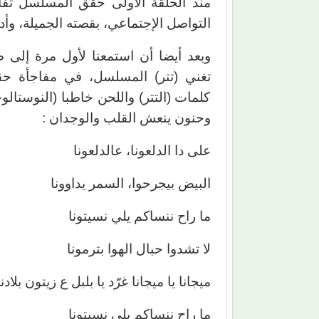
منذ الحلقة الأولى حقق المسلسل تفاع
التواصل الإجتماعي، بقصته الجميلة، وأد
وبعد أيضا أن استمعنا لأول مرة إلى 
تغني (تتر) المسلسل، في مفاجأة حق
كلمات (التتر) واللحن خاطبا (النوستال
وحنون ينعش القلب والوجدان :
على دا الدلعونا، عالدلعونا
البيض بيجرحوا، السمر يداوونا
ما راح ننساكم يلي نسيتونا
لا تشدوا حبال الهوا بترمونا
ميجانا يا ميجانا غرّد يا بلبل ع زيتون بلادنا
ما راح ننساكم يلي نسيتونا