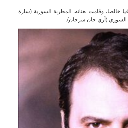
يا خالصا، وقامت بغنائه، المطربة السورية (سارة
ع السوري (آري جان سرحان).