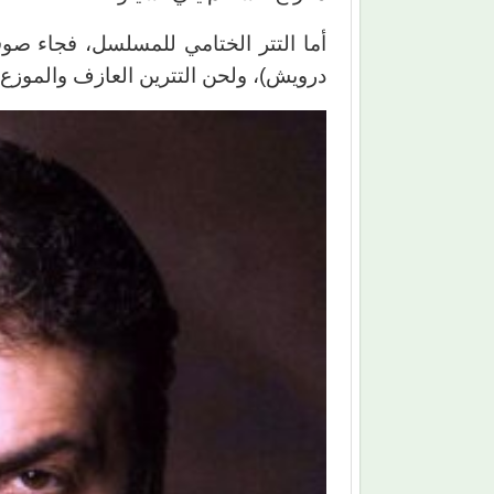
أما التتر الختامي للمسلسل، فجاء صوف
درويش)، ولحن التترين العازف والموز