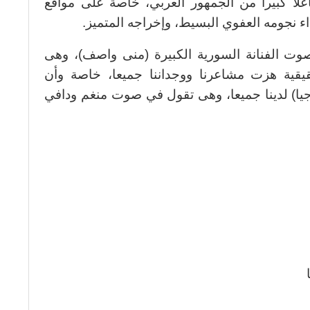
لا كبيرا من الجمهور العربي، خاصة على مواقع
اء نجومه العفوي البسيط، وإخراجه المتميز.
صوت الفنانة السورية الكبيرة (منى واصف)، وهى
يقية هزت مشاعرنا ووجداننا جميعا، خاصة وأن
وجيا) لدينا جميعا، وهى تقول في صوت منغم ودافي