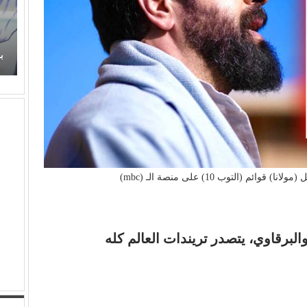
زهر
عذوبة ورومانسية (عفاف راضي) في غناء (الذكريات)
تفرض حضورها الراقي من جديد
ب
 (التوب 10) على منصة الـ (mbc)
والبرقاوي، يتصدر تريندات العالم كله