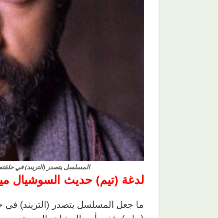
المسلسل يتصدر (التريند) في حلقته
لدغة (تيم) حديث السوشيال ميد
ما جعل المسلسل يتصدر (التريند) في 