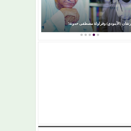
رتقان (الأبنودي) وفراولة مصطفى حدوتة!
محمود عطية يكتب: