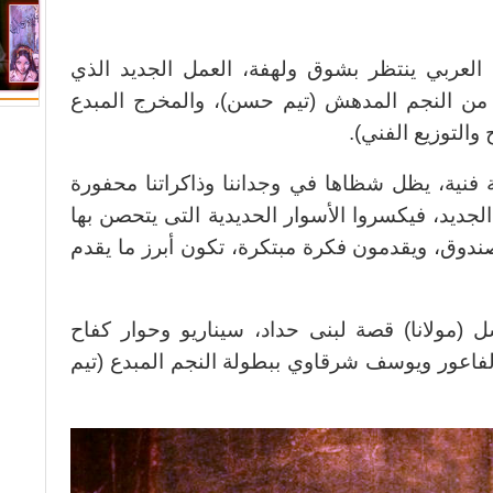
العربي ينتظر بشوق ولهفة، العمل الجديد الذي
 من النجم المدهش (تيم حسن)، والمخرج المبدع
والتوزيع الفني).
ة فنية، يظل شظاها في وجداننا وذاكراتنا محفورة
ديد، فيكسروا الأسوار الحديدية التى يتحصن بها
ندوق، ويقدمون فكرة مبتكرة، تكون أبرز ما يقدم
ل (مولانا) قصة لبنى حداد، سيناريو وحوار كفاح
لفاعور ويوسف شرقاوي ببطولة النجم المبدع (تيم