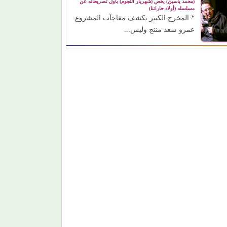
(محمد ياسين) يخص (شهريار النجوم) بأول تصريحاته عن
مسلسله (أولاد حاراتنا)
* المخرج الكبير يكشف مفاجآت المشروع:
عمرو سعد منتج وليس...