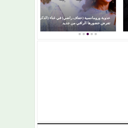
ذوبة ورومانسية (عفاف راضي) في غناء (الذكريات)
فرض حضورها الراقي من جديد
برتقان (الأبنودي)