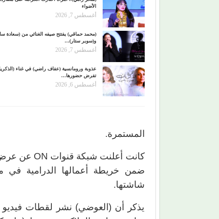
الأضواء
أغسطس 7, 2026
(محمد حماقي) يفتتح صيفه الغنائي من (سعادة س
و(سوبر ستار)…
أغسطس 7, 2026
عذوبة ورومانسية (عفاف راضي) في غناء (الذكري
تفرض حضورها…
أغسطس 6, 2026
المستمرة.
كانت أعلنت ش
شاشتها.
يذكر أن (العوضي) نشر لقطات فيديو