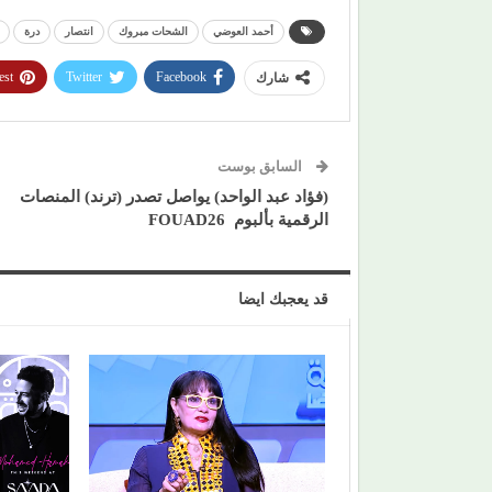
أحمد العوضي
الشحات مبروك
انتصار
درة
est
Twitter
Facebook
شارك
السابق بوست
(فؤاد عبد الواحد) يواصل تصدر (ترند) المنصات
الرقمية بألبوم FOUAD26
قد يعجبك ايضا