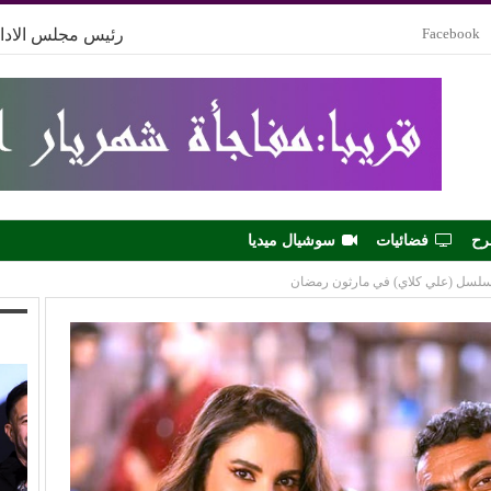
Facebook
رئيس مجلس الادار
رح
فضائيات
سوشيال ميديا
سلسل (علي كلاي) في مارثون رمضان