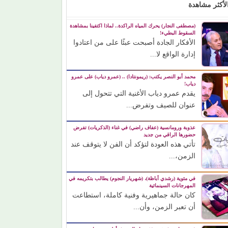
لأكثر مشاهدة
(مصطفى النجار) يحرك المياه الراكدة.. لماذا اكتفينا بمشاهدة
السقوط البطيء!
الأفكار الجادة أصبحت عبئًا على من اعتادوا
إدارة الواقع لا...
محمد أبو النصر يكتب: (ريمونتادا) .. (عمرو دياب) على عمرو
دياب!
يقدم عمرو دياب الأغنية التي تتحول إلى
عنوان للصيف وتفرض...
عذوبة ورومانسية (عفاف راضي) في غناء (الذكريات) تفرض
حضورها الراقي من جديد
تأتي هذه العودة لتؤكد أن الفن لا يتوقف عند
الزمن،...
في مئوية (رشدي أباظة)، (شهريار النجوم) يطالب بتكريمه في
المهرجانات السينمائية
كان حالة جماهيرية وفنية كاملة، استطاعت
أن تعبر الزمن، وأن...