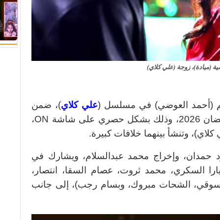
(ميادة)، زوجة (علي كلاي)
جم (أحمد العوضي) في مسلسل (
علي كلاي
)، ضمن
خريطة أعمالها الدرامية في موسم رمضان 2026، وذلك بشكل حصري على شاشة ON،
اي)، وتنشأ بينهما خلافات كبيرة.
 حمدان، وإخراج محمد عبدالسلام، ويشارك في
يارا السكري، محمد ثروت، عصام السقا، انتصار،
دسوقي، الشحات مبروك، وبسام رجب)، إلى جانب