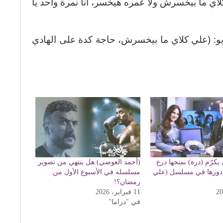
لاي ما بيخسرش ولا عمره هيخسر، أنا نمرة واحد يا
يو: (علي كلاي ما بيخسرش، حاجة كدة على الهادي
يكرّم (درة) بمنحها درع
(أحمد العوضي) هل ينتهي من تصوير
دورها في مسلسل (علي
مسلسله في الأسبوع الأول من
رمضان؟!
11 فبراير، 2026
في "دراما"