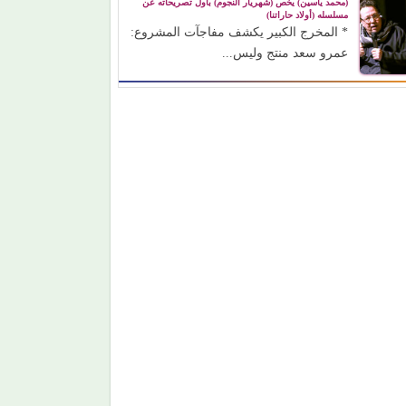
(محمد ياسين) يخص (شهريار النجوم) بأول تصريحاته عن
مسلسله (أولاد حاراتنا)
* المخرج الكبير يكشف مفاجآت المشروع:
عمرو سعد منتج وليس...