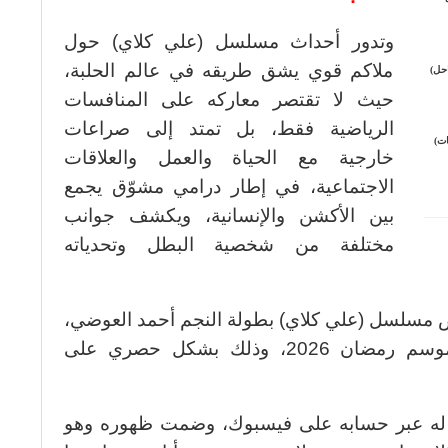
وتدور أحداث مسلسل (علي كلاي) حول
ملاكم قوي يشق طريقه في عالم الحلبة،
احل)
حيث لا تقتصر معاركه على المنافسات
الرياضية فقط، بل تمتد إلى صراعات
ات)
خارجية مع الحياة والعمل والعلاقات
الاجتماعية، في إطار درامي مشوّق يجمع
بين الأكشن والإنسانية، ويكشف جوانب
مختلفة من شخصية البطل وتحدياته
بكة قنوات ON عن عرض مسلسل (علي كلاي) بطولة النجم أحمد العوضي،
ضمن خريطة أعمالها الدرامية في موسم رمضان 2026، وذلك بشكل حصري على
 له عبر حسابه على فيسبوك، وضمت ظهوره وهو