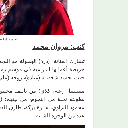
تجسد شخصية 
كتب: مروان محمد
تشارك الفنانة (درة) البطولة مع الن
حيث تجسد شخصية (ميادة)، زوجة (علي كل
مسلسل (علي كلاي) من تأليف محمود
بطولته نخبة من النجوم، من بينهم: (
محمود البزاوي، سارة بركة، طارق ال
عدد من الوجوه الشابة.