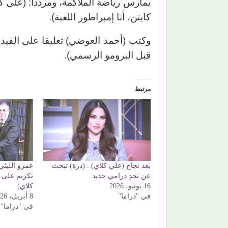
يمارس رياضة الملاكمة، ومرددا: (علي ك
كابتن، أنا إمبراطور اللعبة).
وكتب (أحمد العوضي) تعليقا على الفيد
قبل البرومو الرسمي).
مرتبط
بعد نجاح (علي كلاي).. (درة) تبحث
عمرو الليثي 
عن تحدٍ درامي جديد
تكريم على 
16 يونيو، 2026
كلاي)
في "دراما"
8 أبريل، 2026
في "دراما"