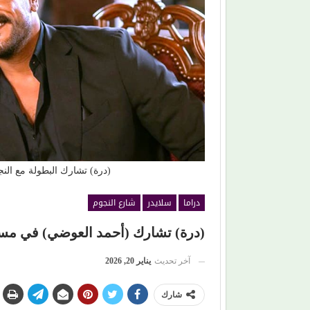
(سحر رامي).. امرأة اختارت الكرامة على مطاردة
اللحم الرخيص!
الأضواء
(درة) تشارك البطولة مع ال
دراما
سلايدر
شارع النجوم
(درة) تشارك (أحمد العوضي) في مس
آخر تحديث
يناير 20, 2026
شارك