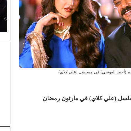
(محمد حماقي) يفتتح صيفه الغنائي من (سعادة ساحل)
ع
و(سوبر ستار) مفاجأة الليلة
ت
نجم (أحمد العوضي) في مسلسل (علي كلاي)
لسل (علي كلاي) في مارثون رمضان