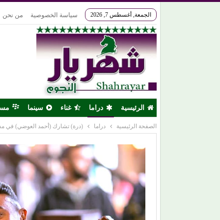
الجمعة, أغسطس 7, 2026
سياسة الخصوصية
من نحن
الرئيسية
دراما
غناء
سينما
مس
الصفحة الرئيسية
دراما
(درة) تشارك (أحمد العوضي) في م