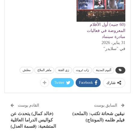
(60 جنيه) أول الأفلام
المعروضة في فعاليات
مبادرة سينماد
31 يناير، 2026
في "سلايدر"
ألبوم المدينة
زاب ثروت
زي الجنة
ماهر الملاخ
معلش
Twitter
Facebook
شارك
السابق بوست
القادم بوست
نيڤين شحاتة تكتب: (الملحد)
(خالد كمال) يتحدث عن
فيلم ظلمه (المونتاج)
كواليس الدراما العائلية
المتشعبة: (قسمة العدل)