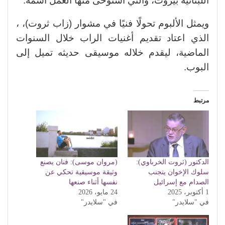
اللبنانية بيروت، والتي استوحى منها العمل اسمه.
ويمثل الألبوم تحولًا فنيًا في مشوار (زاب ثروت)، ،
الذي اعتاد تقديم أغنيات الراب خلال السنوات
الماضية، ليقدم خلاله موسيقى حديثه تميل إلى
البوب.
مرتبط
الدكتور (ثروت الخرباوي):
(مروان موسى): فنان يصنع
سلوك الإخوان يتجنب
وثيقة موسيقية تحكي عن
الصدام مع إسرائيل
نفسها أثناء صنعها
1 أكتوبر، 2025
24 مايو، 2026
في "سلايدر"
في "سلايدر"