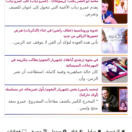
محمد أبو النصر يكتب: (ريمونتادا) .. (عمرو دياب) على عمرو دياب!
يقدم عمرو دياب الأغنية التي تتحول إلى عنوان للصيف
وتفرض...
عذوبة ورومانسية (عفاف راضي) في غناء (الذكريات) تفرض
حضورها الراقي من جديد
تأتي هذه العودة لتؤكد أن الفن لا يتوقف عند الزمن،...
في مئوية (رشدي أباظة)، (شهريار النجوم) يطالب بتكريمه في
المهرجانات السينمائية
كان حالة جماهيرية وفنية كاملة، استطاعت أن تعبر
الزمن، وأن...
(محمد ياسين) يخص (شهريار النجوم) بأول تصريحاته عن مسلسله
(أولاد حاراتنا)
* المخرج الكبير يكشف مفاجآت المشروع: عمرو سعد
منتج وليس...
الرئيسية
دراما
غناء
سينما
مسرح
فضائيات