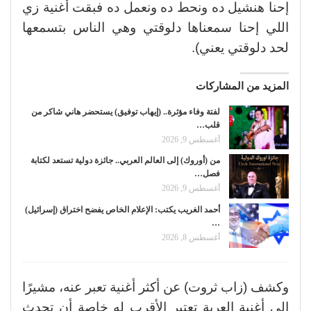
إحنا هنشيل ده ونحط ده ونعمل ده فبقت أغنية زي
اللي إحنا سمعناها دلوقتي وهي الناس بتسمعها
لحد دلوقتي يعني).
المزيد من المشاركات
لفتة وفاء مؤثرة.. (إيهاب توفيق) يستحضر هاني شاكر من
قلب…
أغسطس 9, 2026
من (أوروك) إلى العالم العربي.. جائزة دولية تستعد لكتابة
فصل…
أغسطس 9, 2026
أحمد الغريب يكتب: الإعلام الخاص يفضح اختراق (إسرائيل)
…
أغسطس 8, 2026
وكشف (زاب ثروت) عن أكثر أغنية تعبر عنه، مشيرًا
إلى أغنية العربة تعتبر الأقرب له خاصة أن تحدث