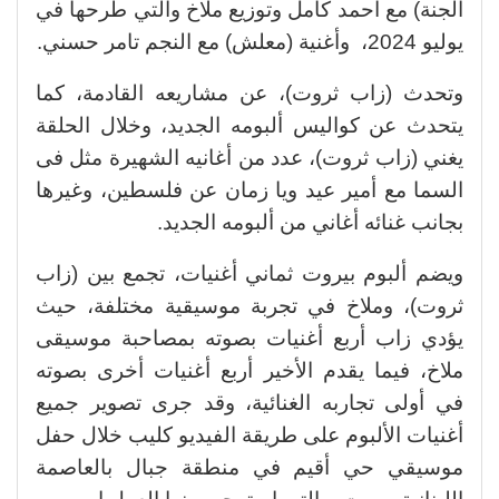
الجنة) مع أحمد كامل وتوزيع ملاخ والتي طرحها في
يوليو 2024، وأغنية (معلش) مع النجم تامر حسني.
وتحدث (زاب ثروت)، عن مشاريعه القادمة، كما
يتحدث عن كواليس ألبومه الجديد، وخلال الحلقة
يغني (زاب ثروت)، عدد من أغانيه الشهيرة مثل فى
السما مع أمير عيد ويا زمان عن فلسطين، وغيرها
بجانب غنائه أغاني من ألبومه الجديد.
ويضم ألبوم بيروت ثماني أغنيات، تجمع بين (زاب
ثروت)، وملاخ في تجربة موسيقية مختلفة، حيث
يؤدي زاب أربع أغنيات بصوته بمصاحبة موسيقى
ملاخ، فيما يقدم الأخير أربع أغنيات أخرى بصوته
في أولى تجاربه الغنائية، وقد جرى تصوير جميع
أغنيات الألبوم على طريقة الفيديو كليب خلال حفل
موسيقي حي أقيم في منطقة جبال بالعاصمة