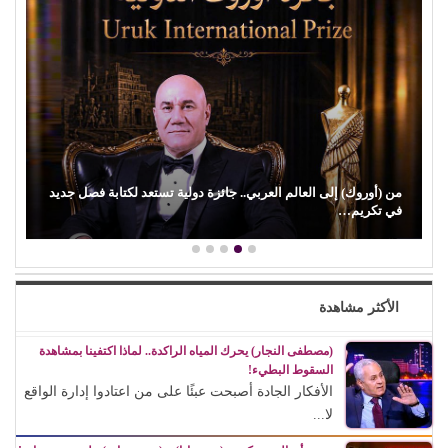
من (أوروك) إلى العالم العربي.. جائزة دولية تستعد لكتابة فصل جديد
في تكريم…
الأكثر مشاهدة
(مصطفى النجار) يحرك المياه الراكدة.. لماذا اكتفينا بمشاهدة
السقوط البطيء!
الأفكار الجادة أصبحت عبئًا على من اعتادوا إدارة الواقع
لا...