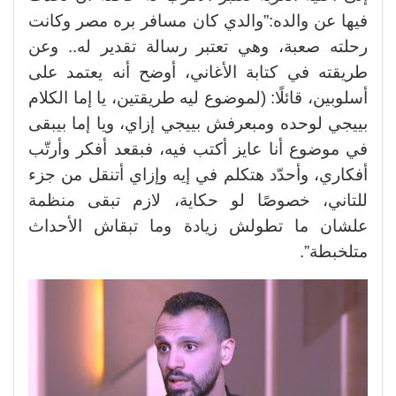
فيها عن والده:”والدي كان مسافر بره مصر وكانت
رحلته صعبة، وهي تعتبر رسالة تقدير له..
وعن
طريقته في كتابة الأغاني، أوضح أنه يعتمد على
أسلوبين، قائلًا: (لموضوع ليه طريقتين، يا إما الكلام
بييجي لوحده ومبعرفش بييجي إزاي، ويا إما بيبقى
في موضوع أنا عايز أكتب فيه، فبقعد أفكر وأرتّب
أفكاري، وأحدّد هتكلم في إيه وإزاي أتنقل من جزء
للتاني، خصوصًا لو حكاية، لازم تبقى منظمة
علشان ما تطولش زيادة وما تبقاش الأحداث
متلخبطة”.