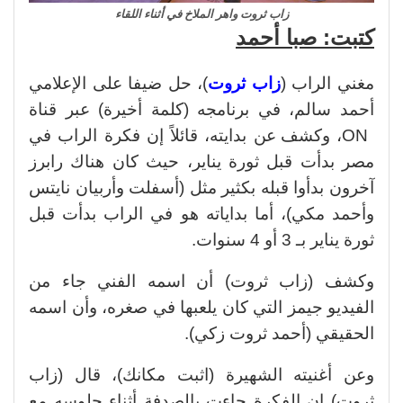
زاب ثروت واهر الملاخ في أثناء اللقاء
كتبت: صبا أحمد
مغني الراب (
زاب ثروت
)، حل ضيفا على الإعلامي
أحمد سالم، في برنامجه (كلمة أخيرة) عبر قناة
ON،
وكشف عن بدايته، قائلاً إن فكرة الراب في
مصر بدأت قبل ثورة يناير، حيث كان هناك رابرز
آخرون بدأوا قبله بكثير مثل (أسفلت وأربيان نايتس
وأحمد مكي)، أما بداياته هو في الراب بدأت قبل
ثورة يناير بـ 3 أو 4 سنوات.
وكشف (زاب ثروت) أن اسمه الفني جاء من
الفيديو جيمز التي كان يلعبها في صغره، وأن اسمه
الحقيقي (أحمد ثروت زكي).
وعن أغنيته الشهيرة (اثبت مكانك)، قال (زاب
ثروت) إن الفكرة جاءت بالصدفة أثناء جلوسه مع