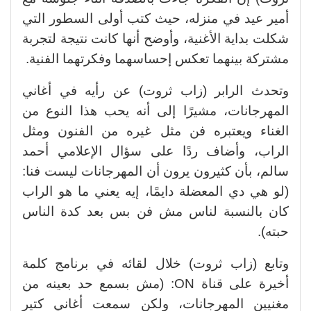
أمير عيد في منزله، حيث كتب أولى السطور التي
شكلت بداية الأغنية، وأوضح أنها كانت نتيجة لتجربة
مشتركة بينهما تعكس إحساسهما وفكرتهما الفنية.
وتحدث الرابر (زاب ثروت) عن رأيه في أغاني
المهرجانات، مشيرًا إلى أنه يحب هذا النوع من
الغناء ويعتبره فن مثل غيره من الفنون ومثل
الراب،
وأضاف ردًا على سؤال الإعلامي أحمد
سالم، بأن كثيرون يرون أن المهرجانات ليست فنا:
(لو هي دي المعضلة دايمًا، إيه يعني ما هو الراب
كان بالنسبة لناس مش فن بس بعد كدة الناس
حبته).
وتابع (زاب ثروت) خلال لقائه في برنامج كلمة
أخيرة على قناة ON: (مش بسمع حد بعينه من
مغنيين المهرجانات، ولكن سمعت أغاني كتير