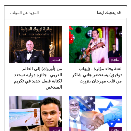
قد يعجبك ايضا
المزيد عن المؤلف
سلايدر
سلايدر
لفتة وفاء مؤثرة.. (إيهاب
من (أوروك) إلى العالم
توفيق) يستحضر هاني شاكر
العربي.. جائزة دولية تستعد
من قلب مهرجان بنزرت
لكتابة فصل جديد في تكريم
المبدعين
سلايدر
سلايدر