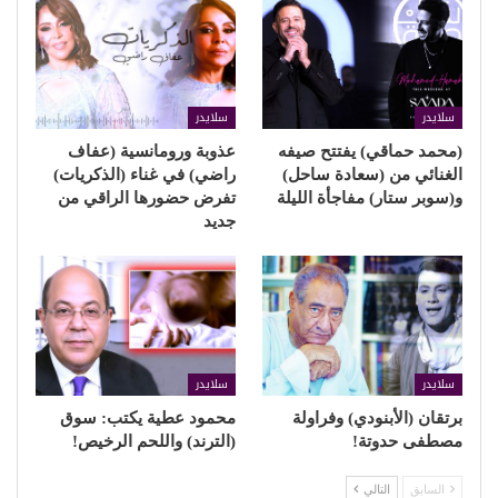
سلايدر
سلايدر
(محمد حماقي) يفتتح صيفه
عذوبة ورومانسية (عفاف
الغنائي من (سعادة ساحل)
راضي) في غناء (الذكريات)
و(سوبر ستار) مفاجأة الليلة
تفرض حضورها الراقي من
جديد
سلايدر
سلايدر
برتقان (الأبنودي) وفراولة
محمود عطية يكتب: سوق
مصطفى حدوتة!
(الترند) واللحم الرخيص!
السابق
التالي