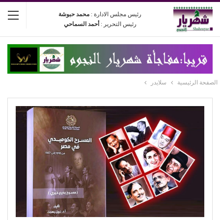
رئيس مجلس الادارة :
محمد حبوشة
رئيس التحرير :
أحمد السماحي
الصفحة الرئيسية
سلايدر