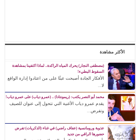
الأكثر مشاهدة
(مصطفى النجار) يحرك المياه الراكدة.. لماذا اكتفينا بمشاهدة
السقوط البطيء!
الأفكار الجادة أصبحت عبئًا على من اعتادوا إدارة الواقع
لا...
محمد أبو النصر يكتب: (ريمونتادا) .. (عمرو دياب) على عمرو دياب!
يقدم عمرو دياب الأغنية التي تتحول إلى عنوان للصيف
وتفرض...
عذوبة ورومانسية (عفاف راضي) في غناء (الذكريات) تفرض
حضورها الراقي من جديد