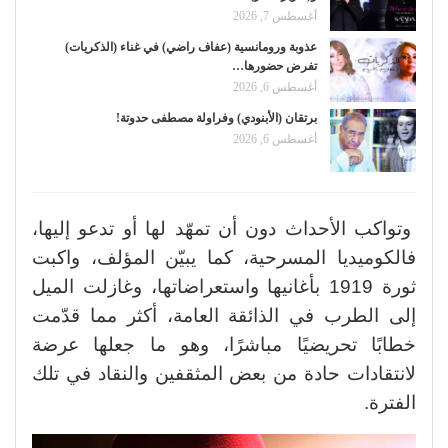
أغسطس 7, 2026
عذوبة ورومانسية (عفاف راضي) في غناء (الذكريات)
تفرض حضورها…
أغسطس 6, 2026
برتقان (الأبنودي) وفراولة مصطفى حدوتة!
أغسطس 6, 2026
وتواكب الأحداث دون أن تمهّد لها أو تدعو إليها،
فالكوميديا المسرحية، كما يبيّن المؤلف، واكبت
ثورة 1919 بأغانيها واستعراضاتها، وغازلت الميل
إلى الطرب في الذائقة العامة، أكثر مما قدّمت
خطابًا تحريضيًا مباشرًا، وهو ما جعلها عرضة
لانتقادات حادة من بعض المثقفين والنقاد في تلك
الفترة.