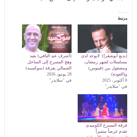
مرتبط
(بديع أبوشقرا): لايوجد لدى
(أشرف عبد الباقي) يعيد
مسلسلات لشهر رمضان،
وهج المسرح إلى الساحل
ومشغول بين (فينوس)
الشمالي بفرقة (سوكسيه)
و(العودة)
28 يونيو، 2026
8 أكتوبر، 2025
في "سلايدر"
في "سلايدر"
فرقة المسرح الكوميدى
تقدم عرضاً متميزاً