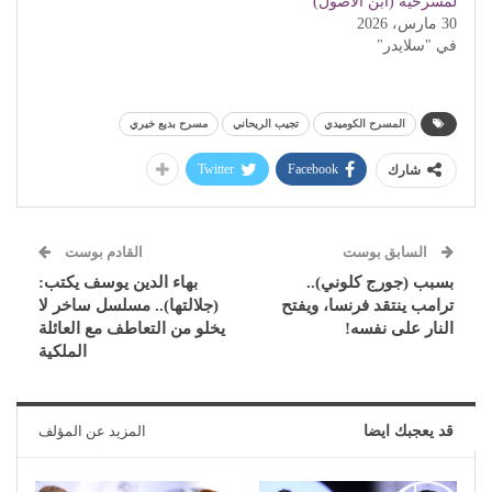
لمسرحية (ابن الأصول)
30 مارس، 2026
في "سلايدر"
المسرح الكوميدي
تجيب الريحاني
مسرح بديع خيري
Twitter
Facebook
شارك
السابق بوست
القادم بوست
بسبب (جورج كلوني)..
بهاء الدين يوسف يكتب:
ترامب ينتقد فرنسا، ويفتح
(جلالتها).. مسلسل ساخر لا
النار على نفسه!
يخلو من التعاطف مع العائلة
الملكية
قد يعجبك ايضا
المزيد عن المؤلف