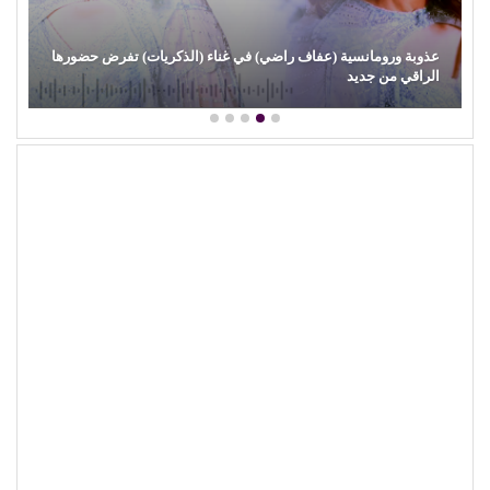
برتقان (الأبنودي) وفراولة مصطفى حدوتة!