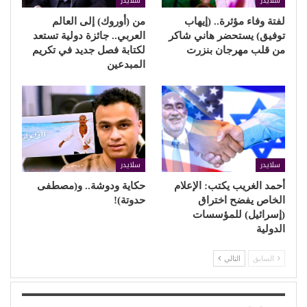
سلايدر
سلايدر
لفتة وفاء مؤثرة.. (إيهاب
من (أوروك) إلى العالم
توفيق) يستحضر هاني شاكر
العربي.. جائزة دولية تستعد
من قلب مهرجان بنزرت
لكتابة فصل جديد في تكريم
المبدعين
سلايدر
سلايدر
أحمد الغريب يكتب: الإعلام
حكاية ودوشة.. و(مصطفى
الخاص يفضح اختراق
حدوتة)!
(إسرائيل) للمؤسسات
الدولية
السابق
التالي