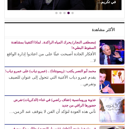
في تكريم…
الأكثر مشاهدة
(مصطفى النجار) يحرك المياه الراكدة.. لماذا اكتفينا بمشاهدة
السقوط البطيء!
الأفكار الجادة أصبحت عبئًا على من اعتادوا إدارة الواقع
لا...
محمد أبو النصر يكتب: (ريمونتادا) .. (عمرو دياب) على عمرو دياب!
يقدم عمرو دياب الأغنية التي تتحول إلى عنوان للصيف
وتفرض...
عذوبة ورومانسية (عفاف راضي) في غناء (الذكريات) تفرض
حضورها الراقي من جديد
تأتي هذه العودة لتؤكد أن الفن لا يتوقف عند الزمن،...
في مئوية (رشدي أباظة)، (شهريار النجوم) يطالب بتكريمه في