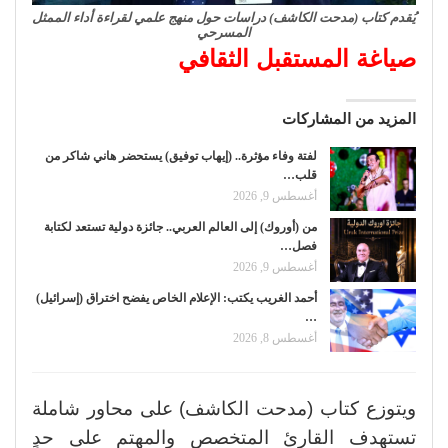
يُقدم كتاب (مدحت الكاشف) دراسات حول منهج علمي لقراءة أداء الممثل
المسرحي
صياغة المستقبل الثقافي
المزيد من المشاركات
لفتة وفاء مؤثرة.. (إيهاب توفيق) يستحضر هاني شاكر من
قلب…
أغسطس 9, 2026
من (أوروك) إلى العالم العربي.. جائزة دولية تستعد لكتابة
فصل…
أغسطس 9, 2026
أحمد الغريب يكتب: الإعلام الخاص يفضح اختراق (إسرائيل)
…
أغسطس 8, 2026
و​يتوزع كتاب (مدحت الكاشف) على محاور شاملة
تستهدف القارئ المتخصص والمهتم على حدٍ