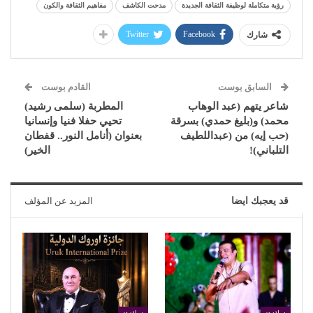
رؤية متكاملة لوظيفة الثقافة الجديدة
مدحت الكاشف
مفاهيم الثقافة والكون
Twitter
Facebook
شارك
السابق بوست
القادم بوست
شاعر يتهم (عبد الوهاب
المطربة (سلمى رشيد)
محمد) و(بليغ حمدي) بسرقة
تحيي حفلا فنيا وإنسانيا
(حب إيه) من (عبداللطيف
بعنوان (أنامل النور.. قفطان
التلباني)!
الخير)
قد يعجبك ايضا
المزيد عن المؤلف