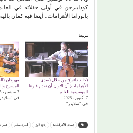
كودايبرجن في أولى حفلاته في العا
بانوراما الأهرامات.. أيضا فيه كمان بال
مرتبط
(خالد داغر): من خلال (صدى
مهرجان (ال
الأهرامات) آن الأوان أن نقدم فنوننا
المسرح وال
الموسيقية للعالم
7 سبتمبر، 2025
7 أكتوبر، 2025
في "سلايدر
في "سلايدر"
(صدى الأهرامات)
(لانج لانج)
أميرة سليم
عبير ن