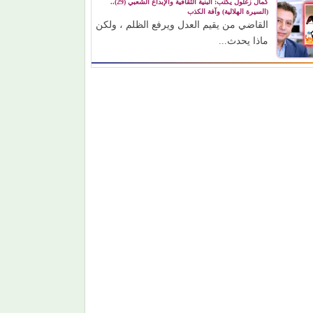
كمال زغلول يكتب: البنية الثقافية والإبداع الشعبي (29)..
(السيرة الهلالية) وآفة الكذب
القاضي من يقيم العدل ويرفع الظلم ، ولكن
ماذا يحدث...