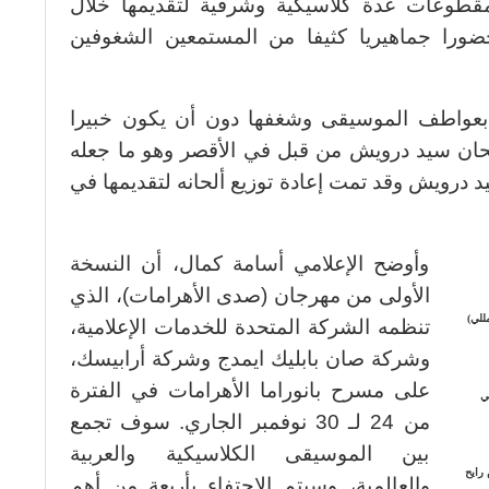
ـ مقطوعات عدة كلاسيكية وشرقية لتقديمها خلال
ضورا جماهيريا كثيفا من المستمعين الشغوفين
ر بعواطف الموسيقى وشغفها دون أن يكون خبيرا
حان سيد درويش من قبل في الأقصر وهو ما جعله
 درويش وقد تمت إعادة توزيع ألحانه لتقديمها في
وأوضح الإعلامي أسامة كمال، أن النسخة
الأولى من مهرجان (صدى الأهرامات)، الذي
للي)
تنظمه الشركة المتحدة للخدمات الإعلامية،
وشركة صان بابليك ايمدج وشركة أرابيسك،
على مسرح بانوراما الأهرامات في الفترة
ي
من 24 لـ 30 نوفمبر الجاري. سوف تجمع
بين الموسيقى الكلاسيكية والعربية
 رايح
والعالمية، وسيتم الاحتفاء بأربعة من أهم