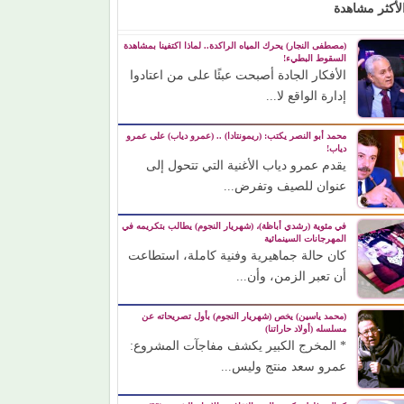
لأكثر مشاهدة
(مصطفى النجار) يحرك المياه الراكدة.. لماذا اكتفينا بمشاهدة
السقوط البطيء!
الأفكار الجادة أصبحت عبئًا على من اعتادوا
إدارة الواقع لا...
محمد أبو النصر يكتب: (ريمونتادا) .. (عمرو دياب) على عمرو
دياب!
يقدم عمرو دياب الأغنية التي تتحول إلى
عنوان للصيف وتفرض...
في مئوية (رشدي أباظة)، (شهريار النجوم) يطالب بتكريمه في
المهرجانات السينمائية
كان حالة جماهيرية وفنية كاملة، استطاعت
أن تعبر الزمن، وأن...
(محمد ياسين) يخص (شهريار النجوم) بأول تصريحاته عن
مسلسله (أولاد حاراتنا)
* المخرج الكبير يكشف مفاجآت المشروع:
عمرو سعد منتج وليس...