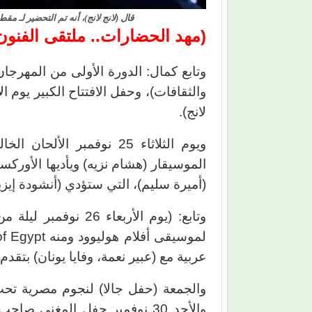
قال (لانج لانج)، أنه تم التحضير لـ 
(مهد الحضارات.. ملتقى الفنون 
وتابع كمال: الدورة الأولى من المهرج
لانج).
ويوم الثلاثاء 25 نوفمبر ا
الموسيقار (هشام نزيه) ويأديها الأورك
(أميرة سليم)، التي ستؤدي (أنشودة إي
وتابع: (يوم الأربعاء
عربية مع (عبير نعمة، وفايا يونان) بتق
والجمعة (حفل جالا) لنجوم مصرية تحت
والأحد 30 نوفمبر حفل المغني 