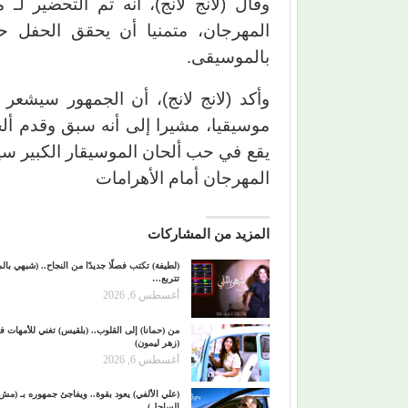
وقال (لانج لانج)، أنه تم التحضير ل
المهرجان، متمنيا أن يحقق الحفل ح
بالموسيقى.
وأكد (لانج لانج)، أن الجمهور سيشع
موسيقيا، مشيرا إلى أنه سبق وقدم أل
يقع في حب ألحان الموسيقار الكبير سيد
المهرجان أمام الأهرامات
المزيد من المشاركات
(لطيفة) تكتب فصلًا جديدًا من النجاح.. (شبهي بالم
تتربع…
أغسطس 6, 2026
من (حمانا) إلى القلوب.. (بلقيس) تغني للأمهات ف
(زهر ليمون)
أغسطس 6, 2026
(علي الألفي) يعود بقوة.. ويفاجئ جمهوره بـ (مش
الساحل)