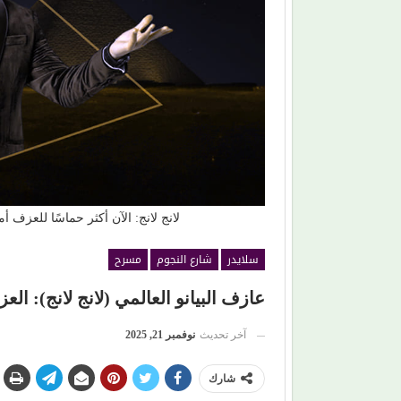
(مصطفى النجار) يحرك المياه الراكدة.. لماذا اكتفينا
بمشاهدة السقوط البطيء!
لانج لانج: الآن أكثر حماسًا للعزف أ
سلايدر
شارع النجوم
مسرح
عازف البيانو العالمي (لانج لانج): ال
آخر تحديث
نوفمبر 21, 2025
شارك