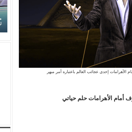
(لطيفة) تكتب فصلًا جديدًا من النجاح.. (شبهي بالمللي)
م
تتربع على عرش (أنغامي)
ل
مام الأهرامات إحدى عجائب العالم باعتباره أمر مبهر
عزف أمام الأهرامات حلم حياتي