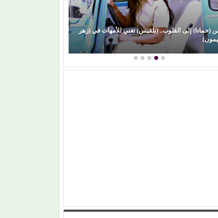
ن (حمانا) إلى القلوب.. (بلقيس) تغني للأمهات في (زهر
(علي الألفي) يعود
يمون)
الساحل)