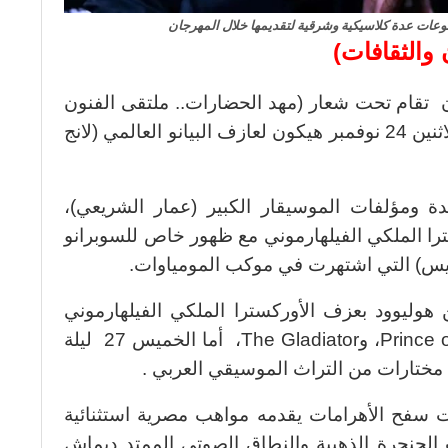
مقطوعات عدة كلاسيكية وشرقية لتقديمها خلال المهرجان
والثقافات)
ان تقام تحت شعار (مهد الحضارات.. ملتقى الفنون
والثقافات)، وحفل الافتتاح الكبير يوم الاثنين 24 نوفمبر هيكون لعازف البيانو العالمي (لانج
لألحان الخالدة ومؤلفات الموسيقار الكبير (عمار الشريعي)،
سترا الملكي الفيلهارموني مع ظهور خاص للسوبرانو
زيس) التي اشتهرت في موكب المومياوات.
 26 نوفمبر ليلة من هوليوود بعزف الأوركسترا الملكي الفيلهارموني
لموسيقى أفلام هوليوود ومنه Prince of Egypt، وThe Gladiator، أما الخميس 27 ليلة
دم مختارات من التراث الموسيقي العربي .
 سفح الأهرامات يقدمه مواهب مصرية استثنائية
صاحب الحنجرة الذهبية والنطاق الصوتي الممتد ديماش