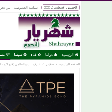
الخميس, أغسطس 6, 2026
سياسة الخصوصية
من نحن
الرئيسية
دراما
غناء
سينما
مس
الصفحة الرئيسية
سلايدر
عازف البيانو العالمي (لانج لانج):