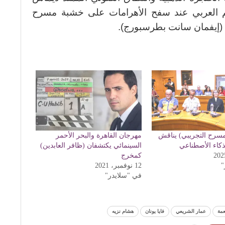
لم العربي عند سفح الأهرامات على خشبة مسرح
يه (إيفمان سانت بطرسبورج).
مسرح التجريبي) يناقش
مهرجان القاهرة والبحر الأحمر
ذكاء الأصطناعي
السينمائي يكتشفان (ظافر العابدين)
كمخرج
"
12 نوفمبر، 2021
في "سلايدر"
عمة
عمار الشريعي
فايا يونان
هشام نزيه