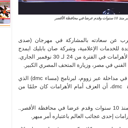
حافظة الأقصر
رب عن سعادته بالمشاركة في مهرجان (صدى
دة للخدمات الإعلامية، وشركة صان بابليك ايمدج
وشركة أرابيسك، على مسرح بانوراما الأهرامات في الفترة من 24 لـ 30 نوفمبر الجاري.
 الفني في مصر، وزيارة المتحف المصري الكبير.
وأكد عازف البيانو العالمي (لانج لانج)، في مداخلة عبر زووم، لبرنامج (مساء dmc) الذي
يقدمه الإعلامي أسامة كمال، عبر قناة dmc، أن العزف أمام الأهرامات كان حلمًا من
وأوضح (لانج لانج) أنه تواجد في مصر منذ 10 سنوات وقدم عرضا في محافظة الأقصر..
رامات إحدى عجائب العالم باعتباره أمر مبهر.