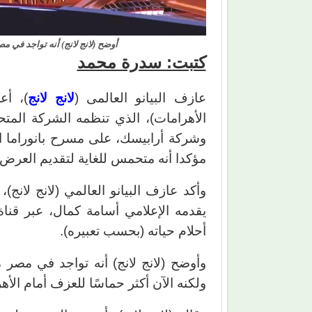
أوضح (لانج لانج) أنه تواجد في مصر منذ 10 سنوات وقدم عرضا في م
كتبت: سدرة محمد
عازف البيانو العالمى (
لانج لانج
)، أع
الأهرامات)، الذي تنظمه الشركة المتح
مؤكدا أنه متحمس للغاية لتقديم العرض
أحلام حياته (بحسب تعبيره).
ولكنه الآن أكثر حماسًا للعزف أمام الأه