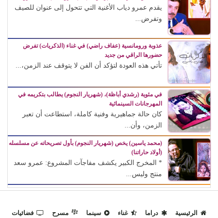
يقدم عمرو دياب الأغنية التي تتحول إلى عنوان للصيف
وتفرض...
عذوبة ورومانسية (عفاف راضي) في غناء (الذكريات) تفرض
حضورها الراقي من جديد
تأتي هذه العودة لتؤكد أن الفن لا يتوقف عند الزمن،...
في مئوية (رشدي أباظة)، (شهريار النجوم) يطالب بتكريمه في
المهرجانات السينمائية
كان حالة جماهيرية وفنية كاملة، استطاعت أن تعبر
الزمن، وأن...
(محمد ياسين) يخص (شهريار النجوم) بأول تصريحاته عن مسلسله
(أولاد حاراتنا)
* المخرج الكبير يكشف مفاجآت المشروع: عمرو سعد
منتج وليس...
الرئيسية
دراما
غناء
سينما
مسرح
فضائيات