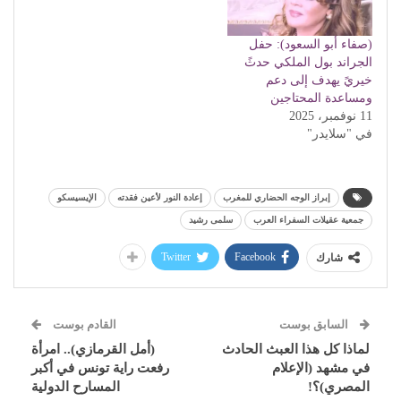
(صفاء أبو السعود): حفل
الجراند بول الملكي حدثً
خيريً يهدف إلى دعم
ومساعدة المحتاجين
11 نوفمبر، 2025
في "سلايدر"
إبراز الوجه الحضاري للمغرب
إعادة النور لأعين فقدته
الإيسيسكو
جمعية عقيلات السفراء العرب
سلمى رشيد
Twitter
Facebook
شارك
السابق بوست
القادم بوست
لماذا كل هذا العبث الحادث
(أمل القرمازي).. امرأة
في مشهد (الإعلام
رفعت راية تونس في أكبر
المصري)؟!
المسارح الدولية