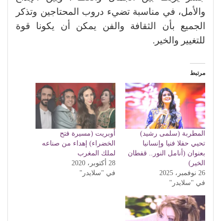
والأمل، في مناسبة تضيء دروب المحتاجين وتذكر
الجميع بأن الثقافة والفن يمكن أن يكونا قوة
للتغيير والخير.
مرتبط
المطربة (سلمى رشيد)
أوبريت (مسيرة فتح
تحيي حفلا فنيا وإنسانيا
الخضراء) إهداء من صناعه
بعنوان (أنامل النور.. قفطان
لملك المغرب
الخير)
28 أكتوبر، 2020
26 نوفمبر، 2025
في "سلايدر"
في "سلايدر"