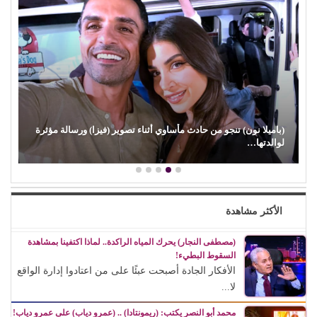
(باميلا نون) تنجو من حادث مأساوي أثناء تصوير (فيزا) ورسالة مؤثرة
لوالدتها…
الأكثر مشاهدة
(مصطفى النجار) يحرك المياه الراكدة.. لماذا اكتفينا بمشاهدة
السقوط البطيء!
الأفكار الجادة أصبحت عبئًا على من اعتادوا إدارة الواقع
لا...
محمد أبو النصر يكتب: (ريمونتادا) .. (عمرو دياب) على عمرو دياب!