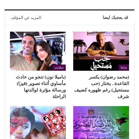
قد يعجبك ايضا
المزيد عن المؤلف
دراما
سلايدر
(محمد رضوان) يكسر
(باميلا نون) تنجو من حادث
القاعدة.. يختار (حب
مأساوي أثناء تصوير (فيزا)
مستحيل) رغم ظهوره كضيف
ورسالة مؤثرة لوالدتها
شرف
الراحلة