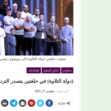
بعد وجع (روج أسود).. (مي سليم) تضحك من جديد في
دمشق
تحولت حلقتي (دولة التلاوة) إلى موضوع رئيسي
سلايدر
شارع النجوم
فضائيات
(دولة التلاوة) في حلقتين يتصدر التر
آخر تحديث
نوفمبر 17, 2025
شارك