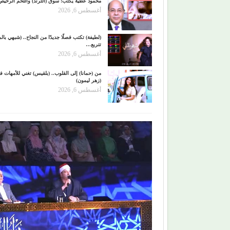
محمود عطية يكتب: سوق (الترند) واللحم الرخيص
أغسطس 6, 2026
(لطيفة) تكتب فصلًا جديدًا من النجاح.. (شبهي بالم
تتربع…
أغسطس 6, 2026
من (حمانا) إلى القلوب.. (بلقيس) تغني للأمهات ف
(زهر ليمون)
أغسطس 6, 2026