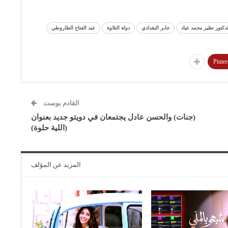
لدكتور نظير محمد عياد
جابر البغدادي
دولة التلاوة
عبد الفتاح الطاروطي
Pinter
القادم بوست
(جنات) والحسن عادل يجتمعان في دويتو جديد بعنوان
(اللية حلوة)
المزيد عن المؤلف