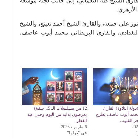
ارئ الشيخ طه النعماني، إلى جانب لجنة موسعة
لأزهري..
تور علي جمعة، والقارئ الشيخ أحمد نعينع، والشيخ
لبغدادي، والقارئ البريطاني محمد أيوب عاصف،
ولة التلاوة) القارئ
12 من مسلسلات الـ 15 حلقة)
محمد أيوب عاصف يطرح
يعرضون بداية من اليوم وحتى عيد
ر القلوب
الفطر
6 مارس، 2026
"
في "دراما"