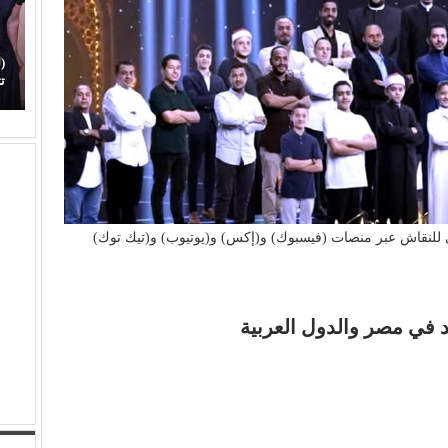
(
محمود عطية يكتب: سوق (الترند) واللحم الرخيص!
ت
 للنقاش عبر منصات (فيسبوك) و(إكس) و(يوتيوب) و(تيك توك)
ند في مصر والدول العربية