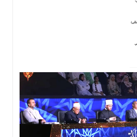
!
للي)
ي