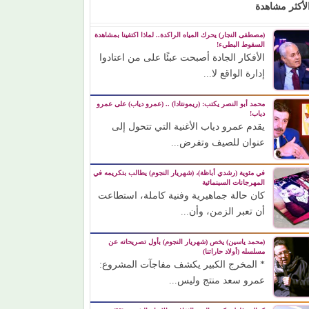
لأكثر مشاهدة
(مصطفى النجار) يحرك المياه الراكدة.. لماذا اكتفينا بمشاهدة
السقوط البطيء!
الأفكار الجادة أصبحت عبئًا على من اعتادوا
إدارة الواقع لا...
محمد أبو النصر يكتب: (ريمونتادا) .. (عمرو دياب) على عمرو
دياب!
يقدم عمرو دياب الأغنية التي تتحول إلى
عنوان للصيف وتفرض...
في مئوية (رشدي أباظة)، (شهريار النجوم) يطالب بتكريمه في
المهرجانات السينمائية
كان حالة جماهيرية وفنية كاملة، استطاعت
أن تعبر الزمن، وأن...
(محمد ياسين) يخص (شهريار النجوم) بأول تصريحاته عن
مسلسله (أولاد حاراتنا)
* المخرج الكبير يكشف مفاجآت المشروع:
عمرو سعد منتج وليس...