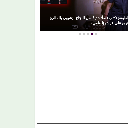
لطيفة) تكتب فصلًا جديدًا من النجاح.. (شبهي بالمللي)
من (حمانا) إلى الق
تربع على عرش (أنغامي)
ليمون)