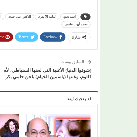
أحمد نعينع
أسامة الأزهري
الدكتور علي جمعة
ا
محمد أيوب عاصف
est
Twitter
Facebook
شارك
السابق بوست
(شوفوا الدنيا) الأغنية التى لحنها السنباطي، لأم
كلثوم، وغنتها (ياسمين الخيام) بلحن حلمي بكر.
قد يعجبك ايضا