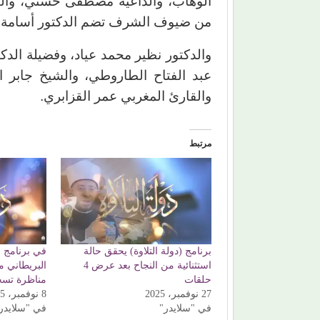
الوهاب، والداعية مصطفى حسني، والق
من ضيوف الشرف تضم الدكتور أسامة ا
والدكتور نظير محمد عياد، وفضيلة الدك
عبد الفتاح الطاروطي، والشيخ جابر ا
والقارئ المغربي عمر القزابري.
مرتبط
برنامج (دولة التلاوة) يحقق حالة
في برنامج (د
استثنائية من النجاح بعد عرض 4
البريطاني 
حلقات
مناظرة تسح
27 نوفمبر، 2025
8 نوفمبر، 2025
في "سلايدر"
في "سلايدر