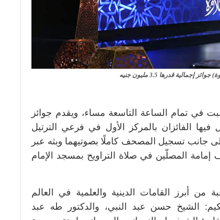
ئز إجمالية قدرها 3.5 مليون جنيه
لسبت في تمام الساعة التاسعة مساء، ويقدم جوائز
ن جنيه، يحصل فيها الفائزان بالمركز الأول في فرعي الترتيل
لى جانب تسجيل المصحف كاملًا بصوتيهما وبثه عبر
إمامة المصلّين في صلاة التراويح بمسجد الإمام
 من أبرز القامات الدينية والعلمية في العالم
كيم: الشيخ حسن عبد النبي، والدكتور طه عبد