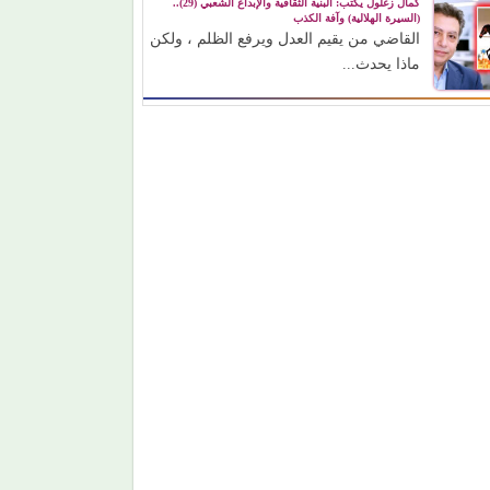
كمال زغلول يكتب: البنية الثقافية والإبداع الشعبي (29)..
(السيرة الهلالية) وآفة الكذب
القاضي من يقيم العدل ويرفع الظلم ، ولكن
ماذا يحدث...