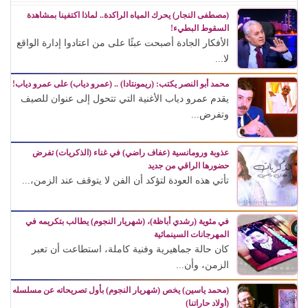
(مصطفى النجار) يحرك المياه الراكدة.. لماذا اكتفينا بمشاهدة
السقوط البطيء!
الأفكار الجادة أصبحت عبئًا على من اعتادوا إدارة الواقع
لا...
محمد أبو النصر يكتب: (ريمونتادا) .. (عمرو دياب) على عمرو دياب!
يقدم عمرو دياب الأغنية التي تتحول إلى عنوان للصيف
وتفرض...
عذوبة ورومانسية (عفاف راضي) في غناء (الذكريات) تفرض
حضورها الراقي من جديد
تأتي هذه العودة لتؤكد أن الفن لا يتوقف عند الزمن،...
في مئوية (رشدي أباظة)، (شهريار النجوم) يطالب بتكريمه في
المهرجانات السينمائية
كان حالة جماهيرية وفنية كاملة، استطاعت أن تعبر
الزمن، وأن...
(محمد ياسين) يخص (شهريار النجوم) بأول تصريحاته عن مسلسله
(أولاد حاراتنا)