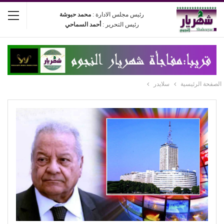
رئيس مجلس الادارة :
محمد حبوشة
رئيس التحرير :
أحمد السماحي
الصفحة الرئيسية
سلايدر