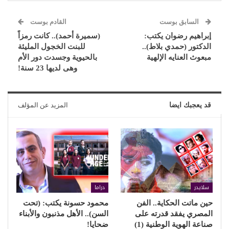
السابق بوست
القادم بوست
إبراهيم رضوان يكتب:
(سميرة أحمد).. كانت رمزاً
الدكتور (حمدي بلاط)..
للبنت الخجول المليئة
مبعوث العنايه الإلهية
بالحيوية وجسدت دور الأم
وهى لديها 23 سنة!
قد يعجبك ايضا
المزيد عن المؤلف
سلايدر
دراما
حين ماتت الحكاية.. الفن
محمود حسونة يكتب: (تحت
المصري يفقد قدرته على
السن).. الأهل مذنبون والأبناء
صناعة الهوية الوطنية (1)
ضحايا!