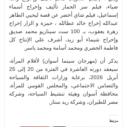
ضياء، فيلم سر الجمار تأليف وإخراج أسماء
إسماعيل، فيلم شاي أخضر عن قصة ليحيي الطاهر
عبدالله إخراج خالد عطالله ، حمزة و الزار إخراج
زهرة يعقوب، بـ 100 ست سيناريو محمد صديق
وإخراج شيماء أبو زيد، أشرف علي الإنتاج كل
فاطمة الخضري ومحمد أسامة ومحمد ياسر.
يذكر أن (مهرجان سينما أسوان) لأفلام المرأة،
سيعقد دورته العاشرة في الفترة من 20 إلى 25
أبريل 2026، برعاية وزارات الثقافة والسياحة
والتضامن الاجتماعي، والمجلس القومي للمرأة،
محافظة أسوان وهيئة تنشيط السياحة، وشركة
مصر للطيران، وشركة ريد ستار.
مرتبط