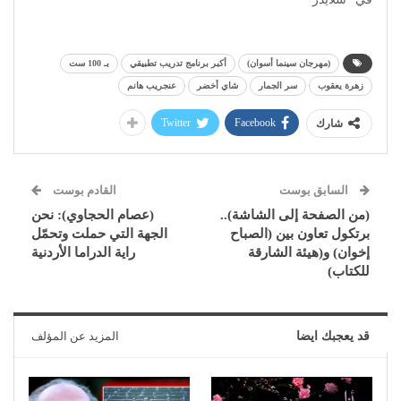
(مهرجان سينما أسوان)
أكبر برنامج تدريب تطبيقي
بـ 100 ست
زهرة يعقوب
سر الجمار
شاي أخضر
عنجريب هانم
Twitter
Facebook
شارك
السابق بوست
القادم بوست
(من الصفحة إلى الشاشة)..
(عصام الحجاوي): نحن
برتكول تعاون بين (الصباح
الجهة التي حملت وتحمّل
إخوان) و(هيئة الشارقة
راية الدراما الأردنية
للكتاب)
قد يعجبك ايضا
المزيد عن المؤلف