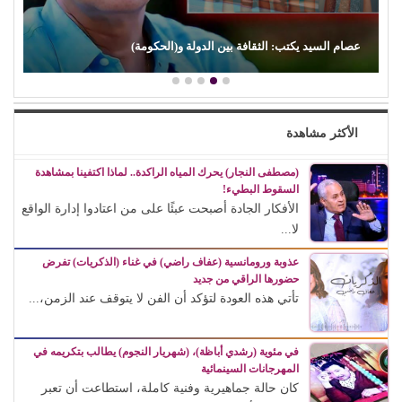
لثقافة بين الدولة و(الحكومة)
د. محمد الطربيلي يكتب: 
الأكثر مشاهدة
(مصطفى النجار) يحرك المياه الراكدة.. لماذا اكتفينا بمشاهدة
السقوط البطيء!
الأفكار الجادة أصبحت عبئًا على من اعتادوا إدارة الواقع
لا...
عذوبة ورومانسية (عفاف راضي) في غناء (الذكريات) تفرض
حضورها الراقي من جديد
تأتي هذه العودة لتؤكد أن الفن لا يتوقف عند الزمن،...
في مئوية (رشدي أباظة)، (شهريار النجوم) يطالب بتكريمه في
المهرجانات السينمائية
كان حالة جماهيرية وفنية كاملة، استطاعت أن تعبر