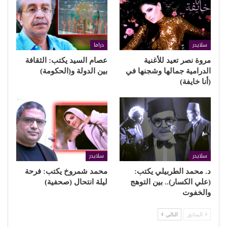
سلايدر
دراما
مروة نصر تعيد للأغنية
عصام السيد يكتب: الثقافة
الدرامية جمالها وشجنها في
بين الدولة و(الحكومة)
(أنا خايفة)
سلايدر
سلايدر
د. محمد الطربيلي يكتب:
محمد شمروخ يكتب: فرحة
(علي الكسار).. بين التوهج
ليلة انتحال (صحفية)
والخفوت
السابق
التالي