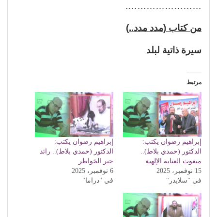
…………………….
من كتاب (مدد مدد..)
سيرة ذاتية لبلد
مرتبط
إبراهيم رضوان يكتب:
إبراهيم رضوان يكتب:
الدكتور (حمدي بلاط)..
الدكتور (حمدي بلاط).. رائد
مبعوث العنايه الإلهية
جبر الخواطر
15 نوفمبر، 2025
6 نوفمبر، 2025
في "سلايدر"
في "دراما"