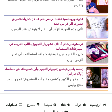
وتفرض...
عذوبة ورومانسية (عفاف راضي) في غناء (الذكريات) تفرض
حضورها الراقي من جديد
تأتي هذه العودة لتؤكد أن الفن لا يتوقف عند الزمن،...
في مئوية (رشدي أباظة)، (شهريار النجوم) يطالب بتكريمه في
المهرجانات السينمائية
كان حالة جماهيرية وفنية كاملة، استطاعت أن تعبر
الزمن، وأن...
(محمد ياسين) يخص (شهريار النجوم) بأول تصريحاته عن مسلسله
(أولاد حاراتنا)
* المخرج الكبير يكشف مفاجآت المشروع: عمرو سعد
منتج وليس...
الرئيسية
دراما
غناء
سينما
مسرح
فضائيات
سوشيال ميديا