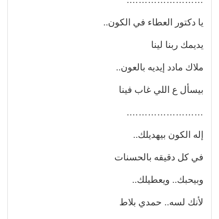
يا دكتور العطاء في الكون..
يديمك ربنا لينا
ملاك مادد إيديه بالعون..
بيسأل ع اللي غاب فينا
…………………….
إله الكون بيهديلك..
في كل دقيقه بالحسنات
وبيحبك.. ويعطيلك..
لأنك لسه.. حمدي بلاط