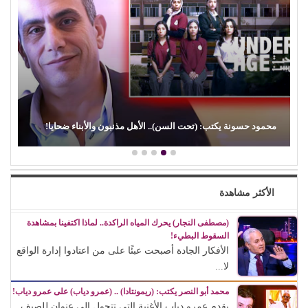
(الفن) والسياسة: عندما تتحول الريشة إلى سلاح
الأكثر مشاهدة
(مصطفى النجار) يحرك المياه الراكدة.. لماذا اكتفينا بمشاهدة
السقوط البطيء!
الأفكار الجادة أصبحت عبئًا على من اعتادوا إدارة الواقع
لا...
محمد أبو النصر يكتب: (ريمونتادا) .. (عمرو دياب) على عمرو دياب!
يقدم عمرو دياب الأغنية التي تتحول إلى عنوان للصيف