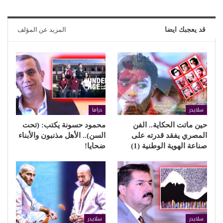
قد يعجبك ايضا
المزيد عن المؤلف
سلايدر
دراما
حين ماتت الحكاية.. الفن
محمود حسونة يكتب: (تحت
المصري يفقد قدرته على
السن).. الأهل مذنبون والأبناء
صناعة الهوية الوطنية (1)
ضحايا!
سلايدر
سلايدر