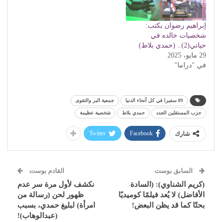
إبراهيم رضوان يكتب:
شخصيات خالده في
حياتي(2).. (حمدي بلاط)
29 مايو، 2025
في "دراما"
89 سفيرا في كل أنحاء الدنيا
جمعية البر والتقوى
حزب المستقلين الجدد
حمدي بلاط
شخصية عظيمة
Twitter
Facebook
شارك
السابق بوست
القادم بوست
(كريم الشناوي): (السادة
نكشف لأول مرة سر عدم
الأفاضل) لا يُعد فيلمًا كوميديًا
ظهور لحن (رسالة من
بحتًا كما قد يظن البعض!
امرأة) لبليغ حمدي، بسبب
(عبدالوهاب)!