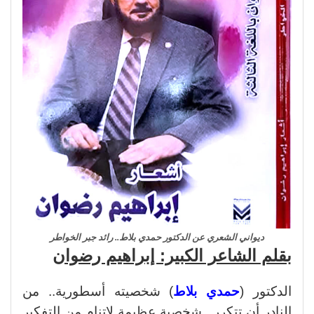
ديواني الشعري عن الدكتور حمدي بلاط.. رائد جبر الخواطر
بقلم الشاعر الكبير: إبراهيم رضوان
الدكتور (
حمدي بلاط
) شخصيته أسطورية.. من
النادر أن تتكرر.. شخصية عظيمة لاتنام من التفكير