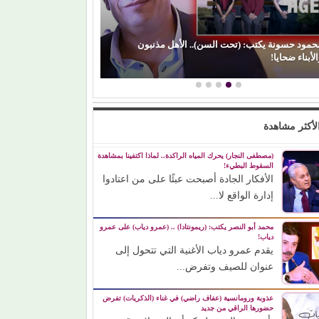
(بعد اللي
(الفن) والسياسة: عندما تتحول الريشة إلى سلاح
مشواره ا
لأكثر مشاهدة
(مصطفى النجار) يحرك المياه الراكدة.. لماذا اكتفينا بمشاهدة
السقوط البطيء!
الأفكار الجادة أصبحت عبئًا على من اعتادوا
إدارة الواقع لا...
محمد أبو النصر يكتب: (ريمونتادا) .. (عمرو دياب) على عمرو
دياب!
يقدم عمرو دياب الأغنية التي تتحول إلى
عنوان للصيف وتفرض...
عذوبة ورومانسية (عفاف راضي) في غناء (الذكريات) تفرض
حضورها الراقي من جديد