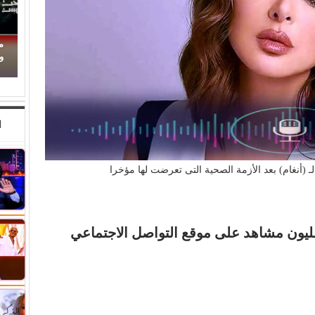
ته على
محمود حسونة يكتب: (تحت السن).. الأهل مذنبون
والأبناء ضحايا!
ا
 (أنغام) بعد الأزمة الصحية التى تعرضت لها مؤخرا