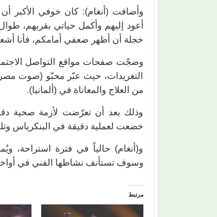
وأضافت (أنغام): كان خوفي الأكبر أن 
أعود إليهم وأكمل حياتي بقربهم، طوا
خجلة أن أظهر ضعفي أمامكم، فأنا أشعر أ
وضجّت صفحات مواقع التواصل الاجتماع
التغريدات، حيث عبّر محبّو (صوت مصر) 
من العلاج والمعاناة في (ألمانيا).
وذلك بعد أن تعرّضت لأزمة صحية دقيقة
خضعت لعملية دقيقة في البنكرياس وتلقت
و(أنغام) حالياً في فترة استراحة، ويُم
وسوف تستأنف نشاطها الفني في أواخر
مرتبط