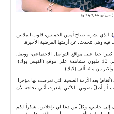
 ياسين ابن شقيقتها غنوة
)، الذي نشرته صباح أمس الخميس، قلوب الملايين
 فيه وهى تتحدث، عن أزمتها المرضية الأخيرة.
كبيرا جدا على مواقع التواصل الاجتماعي، ووصل
حتى الآن ـ كتابة التقرير ـ إلى حوالي 10 مليون مشاهدة على موقع (الفيس بوك)،
أنغام) بعد الأزمة الصحية التى تعرضت لها مؤخرا،
تب أو أطلّ بصوتي، لكنّني شعرت أنّني بحاجة لأن
 إلى جانبي، وكلّ من دعا لي بإخلاص، شكراً لكم