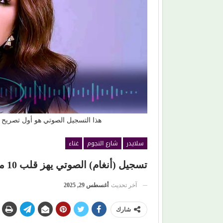
ي سيقود افتتاح (مهرجان
حين ماتت الحكاية.. الفن المصري يفقد قدر
صناعة الهوية الوطنية (1)
هذا التسجيل الصوتي هو أول تصريح لـ
سلايدر
شارع النجوم
غناء
تسجيل (أنغام) الصوتي يهز قلب 10 مليون مشاهد على موقع التواصل الاجتماعي
آخر تحديث
أغسطس 29, 2025
شارك