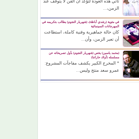
تأتي هذه العودة لتؤكد أن الفن لا يتوقف عند
الزمن،...
في مئوية (رشدي أباظة)، (شهريار النجوم) يطالب بتكريمه في
المهرجانات السينمائية
كان حالة جماهيرية وفنية كاملة، استطاعت
أن تعبر الزمن، وأن...
(محمد ياسين) يخص (شهريار النجوم) بأول تصريحاته عن
مسلسله (أولاد حاراتنا)
* المخرج الكبير يكشف مفاجآت المشروع:
عمرو سعد منتج وليس...