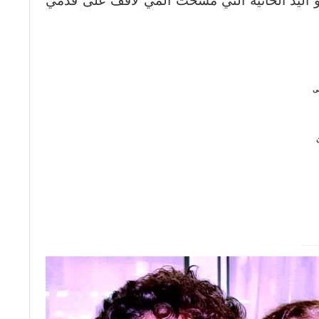
هو اليد الحانية الّتي مسحت ألمي لأقف على قدمي
لى