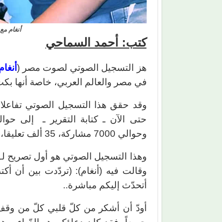
أنغام مع
كتب: أحمد السماحي
هز التسجيل الصوتي لصوت مصر (
أنغام
في مصر والعالم العربي، خاصة أنها بكت
وقد حقق هذا التسجيل الصوتي تفاعلا 
وحوالي 7000 مشاركة، 35 ألف تعليقا، وأكتر من مائة ألف (لايك).
وهذا التسجيل الصوتي هو أول تصريح لـ (
وقالت فيه (أنغام): (تردّدت بين أن أك
أتحدّث إليكم مباشرة..
أودّ أن أشكر من كلّ قلبي كلّ من وقف