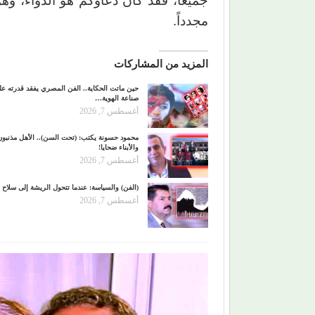
جميعاً، فقد كان دعاؤكم هو الدّواء، و
مجدداً.
المزيد من المشاركات
حين ماتت الحكاية.. الفن المصري يفقد قدرته ع
صناعة الهوية…
أغسطس 7, 2026
محمود حسونة يكتب: (تحت السن).. الأهل مذنبون
والأبناء ضحايا!
أغسطس 7, 2026
(الفن) والسياسة: عندما تتحول الريشة إلى سلاح
أغسطس 7, 2026