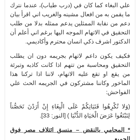
علي البغاء كما كان في (درب طياب)، عندما نترك
ما يقمن به من افعال مشينه والغريب اني اقرأ بيان
دعم من نقابة الممثلين يدعم ممثله بدلا من طلب
التحقيق في الاتهام الموجه اليها برغم اني أعلم أن
الدكتور اشرف ذكي انسان محترم وأكاديمي.
فكيف يكون داعم لاتهام بجريمه دون ان يطلب
التحقيق ومحاسبة من تتهم اذا كانت كاذبه وتبرئة
من يقع او تقع عليه الاتهام، لاننا اذا تركنا هذا
الماخور وكاننا مشتركون في الجريمه الحث علي
الفواحش:
(وَلا تُكْرِهُوا فَتَيَاتِكُمْ عَلَى الْبِغَاءِ إِنْ أَرَدْنَ تَحَصُّناً
لِتَبْتَغُوا عَرَضَ الْحَيَاةِ الدُّنْيَا ) [النور: 33].
* المحامي بالنقض – منسق ائتلاف مصر فوق
الجميع