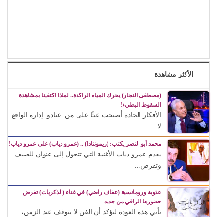
الأكثر مشاهدة
(مصطفى النجار) يحرك المياه الراكدة.. لماذا اكتفينا بمشاهدة
السقوط البطيء!
الأفكار الجادة أصبحت عبئًا على من اعتادوا إدارة الواقع
لا...
محمد أبو النصر يكتب: (ريمونتادا) .. (عمرو دياب) على عمرو دياب!
يقدم عمرو دياب الأغنية التي تتحول إلى عنوان للصيف
وتفرض...
عذوبة ورومانسية (عفاف راضي) في غناء (الذكريات) تفرض
حضورها الراقي من جديد
تأتي هذه العودة لتؤكد أن الفن لا يتوقف عند الزمن،...