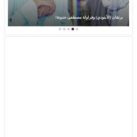
محمود عطية يكتب: سوق (الترند) واللحم الرخيص!