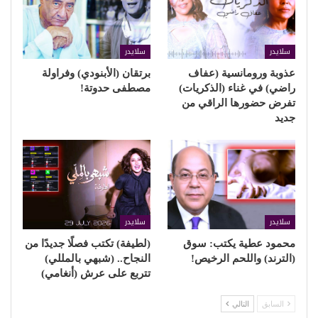
سلايدر
سلايدر
عذوبة ورومانسية (عفاف
برتقان (الأبنودي) وفراولة
راضي) في غناء (الذكريات)
مصطفى حدوتة!
تفرض حضورها الراقي من
جديد
سلايدر
سلايدر
محمود عطية يكتب: سوق
(لطيفة) تكتب فصلًا جديدًا من
(الترند) واللحم الرخيص!
النجاح.. (شبهي بالمللي)
تتربع على عرش (أنغامي)
السابق
التالي