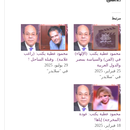
مرتبط
محمود عطية يكتب: (الإلهاء)
محمود عطية يكتب: (راغب
في (الفن) والسياسة بمصر
علامة).. وقبلة الساحل !
والدول العربية
29 يوليو، 2025
25 فبراير، 2025
في "سلايدر"
في "سلايدر"
محمود عطية يكتب: عودة
(المخرجة) إياها!
18 فبراير، 2025