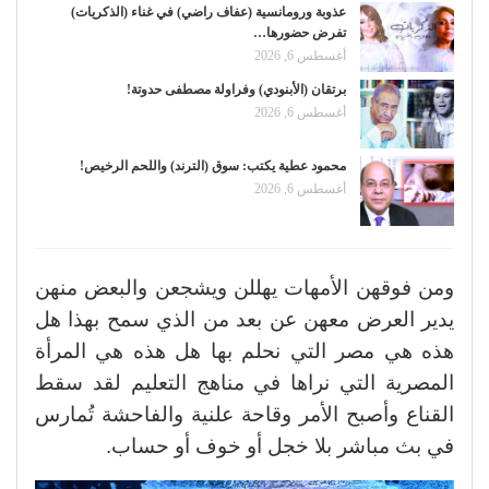
عذوبة ورومانسية (عفاف راضي) في غناء (الذكريات)
تفرض حضورها…
أغسطس 6, 2026
برتقان (الأبنودي) وفراولة مصطفى حدوتة!
أغسطس 6, 2026
محمود عطية يكتب: سوق (الترند) واللحم الرخيص!
أغسطس 6, 2026
ومن فوقهن الأمهات يهللن ويشجعن والبعض منهن
يدير العرض معهن عن بعد من الذي سمح بهذا هل
هذه هي مصر التي نحلم بها هل هذه هي المرأة
المصرية التي نراها في مناهج التعليم لقد سقط
القناع وأصبح الأمر وقاحة علنية والفاحشة تُمارس
في بث مباشر بلا خجل أو خوف أو حساب.