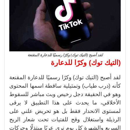
لقد أصبح (التيك توك) وكرًا رسميًا للدعارة المقنعة
(التيك توك) وكرًا للدعارة
لقد أصبح (التيك توك) وكرًا رسميًا للدعارة المقنعة
كأنه (درب طياب) وتمثيلية ساقطة اسمها المحتوى
وهو في الحقيقة دجل رخيص وبث مباشر للسقوط
الأخلاقي، ما يحدث على هذا التطبيق لا يرقى
لمستوى الانحدار فقط بل هو تحريض علني على
الرذيلة واستغلال وقح للفتيات تحت شعار الربح
السريع والشهرة كل يوم نرى عريًا مبتذلًا وحركات