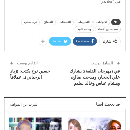
في "سلايدر"
الاتهامات
التسريبات
التلميحات
الفضائح
درب طياب
عصابة بيع أعضاء
وقاحة علنية
Twitter
Facebook
شارك
السابق بوست
القادم بوست
في (مهرجان القلعة): يشارك
حسين نوح يكتب: (زياد
علي الحجار، ومدحت صالح،
الرحباني).. عملاقاً
وهشام عباس وخالد سليم
قد يعجبك ايضا
المزيد عن المؤلف