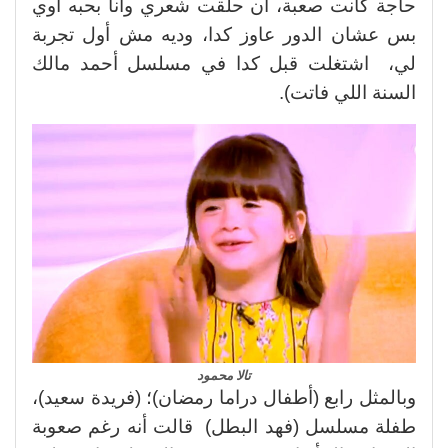
حاجة كانت صعبة، أن حلقت شعري وأنا بحبه أوي
بس عشان الدور عاوز كدا، وديه مش أول تجربة
لي، اشتغلت قبل كدا في مسلسل أحمد مالك
السنة اللي فاتت).
تالا محمود
وبالمثل رابع (أطفال دراما رمضان)؛ (فريدة سعيد)،
طفلة مسلسل (فهد البطل) قالت أنه رغم صعوبة