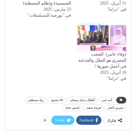
11 أبريل، 2025
الشمسية) و(ظلم المصطبة)
في "دراما"
23 مارس، 2025
في "بورصة المسلسلات"
(وفاء عامر): الشعب
المصري هو البطل والجدعنة
في أجمل صورها !
10 أبريل، 2025
في "دراما"
آدم عمر
أطفال دراما رمضان
تالا محمود
زياد مصطفى
سيرين أدهم
فريدة سعيد
ياسين عماد
Twitter
Facebook
شارك