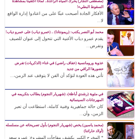
(مصطفى النجار) يحرك المياه الراكدة.. لماذا اكتفينا بمشاهدة
السقوط البطيء!
الأفكار الجادة أصبحت عبئًا على من اعتادوا إدارة الواقع
لا...
محمد أبو النصر يكتب: (ريمونتادا) .. (عمرو دياب) على عمرو دياب!
يقدم عمرو دياب الأغنية التي تتحول إلى عنوان للصيف
وتفرض...
عذوبة ورومانسية (عفاف راضي) في غناء (الذكريات) تفرض
حضورها الراقي من جديد
تأتي هذه العودة لتؤكد أن الفن لا يتوقف عند الزمن،...
في مئوية (رشدي أباظة)، (شهريار النجوم) يطالب بتكريمه في
المهرجانات السينمائية
كان حالة جماهيرية وفنية كاملة، استطاعت أن تعبر
الزمن، وأن...
(محمد ياسين) يخص (شهريار النجوم) بأول تصريحاته عن مسلسله
(أولاد حاراتنا)
* المخرج الكبير يكشف مفاجآت المشروع: عمرو سعد