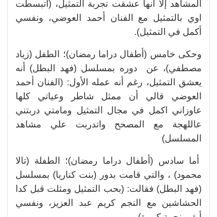
المشاهد إلا أنها عشقت تجربة التمثيل، (اتبسطت
اوي بالتمثيل مع الفنان أحمد العوضي، ونفسي
أكمل في التمثيل).
وحكى خامس (أطفال دراما رمضان)؛ الطفل (زياد
مصطفي)، عن دوره بمسلسل (فهد البطل) أنه
يعشق التمثيل، رغم أنه عمله الأول: (الفنان أحمد
العوضي قالي أن ممثل شاطر وعياتي كلها
عاوزاني اكمل في مجال التمثيل ومامتي دربتني
عاللهجة مع المصحح واتدربت علي مشاهد
المسلسل)
أما سادس (أطفال دراما رمضان)؛ الطفلة (تالا
محمود) ، والتي قامت بدور (بنت كناريا) بمسلسل
(فهد البطل) فقالت: (بحب التمثيل ومثلت قبل كدا
الحشاشين مع النجم كريم عبد العزيز، ونفسي
أبقي نجمة كبيرة).