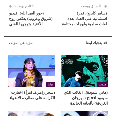
السابق بوست
القادم بوست
(سامر كابرو): قدرة
(حور العبد الله): فيديو
استثنائية على الغناء بعدة
(شروق وغروب) يعكس روح
لغات سامية ولهجات مختلفة
الأغنية وتوجهها الفني
قد يعجبك ايضا
المزيد عن المؤلف
سلايدر
دراما
(هاني شنودة).. الغائب الذي
(سحر رامي).. امرأة اختارت
سيقود افتتاح (مهرجان
الكرامة على مطاردة الأضواء
الغردقة) بألحانه الخالدة