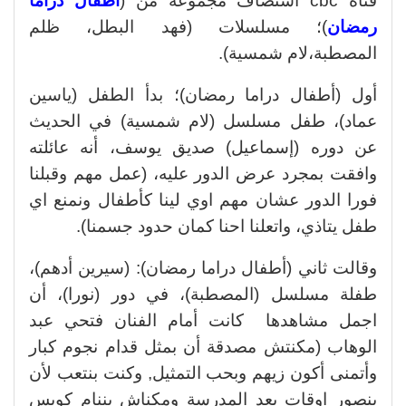
قناة cbc استضاف مجموعة من (
أطفال دراما
رمضان
)؛ مسلسلات (فهد البطل، ظلم
المصطبة،لام شمسية).
أول (أطفال دراما رمضان)؛ بدأ الطفل (ياسين
عماد)، طفل مسلسل (لام شمسية) في الحديث
عن دوره (إسماعيل) صديق يوسف، أنه عائلته
وافقت بمجرد عرض الدور عليه، (عمل مهم وقبلنا
فورا الدور عشان مهم اوي لينا كأطفال ونمنع اي
طفل يتاذي، واتعلنا احنا كمان حدود جسمنا).
وقالت ثاني (أطفال دراما رمضان): (سيرين أدهم)،
طفلة مسلسل (المصطبة)، في دور (نورا)، أن
اجمل مشاهدها كانت أمام الفنان فتحي عبد
الوهاب (مكنتش مصدقة أن بمثل قدام نجوم كبار
وأتمنى أكون زيهم وبحب التمثيل, وكنت بنتعب لأن
بنصور اوقات بعد المدرسة ومكناش بننام كويس