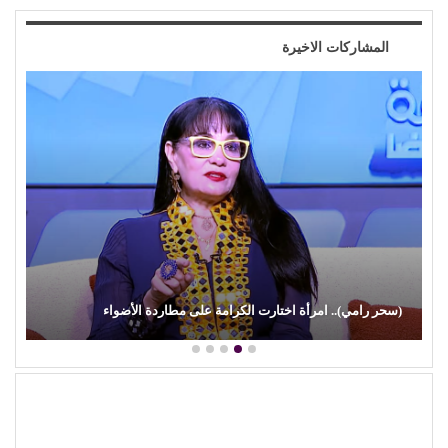
المشاركات الاخيرة
(محمد حماقي) يفتتح صيفه الغنائي من (سعادة ساحل) و(سوبر 
مفاجأة الليلة