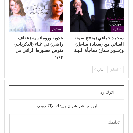
سلايدر
سلايدر
(محمد حماقي) يفتتح صيفه
عذوبة ورومانسية (عفاف
الغنائي من (سعادة ساحل)
راضي) في غناء (الذكريات)
و(سوبر ستار) مفاجأة الليلة
تفرض حضورها الراقي من
جديد
السابق
التالي
اترك رد
لن يتم نشر عنوان بريدك الإلكتروني.