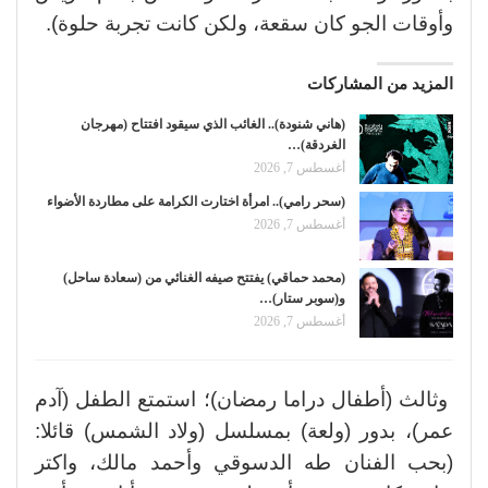
وأوقات الجو كان سقعة، ولكن كانت تجربة حلوة).
المزيد من المشاركات
(هاني شنودة).. الغائب الذي سيقود افتتاح (مهرجان
الغردقة)…
أغسطس 7, 2026
(سحر رامي).. امرأة اختارت الكرامة على مطاردة الأضواء
أغسطس 7, 2026
(محمد حماقي) يفتتح صيفه الغنائي من (سعادة ساحل)
و(سوبر ستار)…
أغسطس 7, 2026
وثالث (أطفال دراما رمضان)؛ استمتع الطفل (آدم
عمر)، بدور (ولعة) بمسلسل (ولاد الشمس) قائلا:
(بحب الفنان طه الدسوقي وأحمد مالك، واكتر