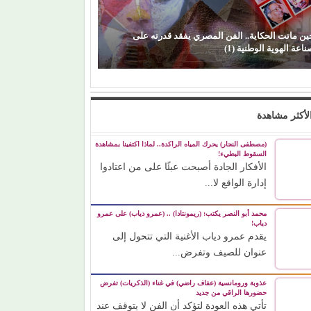
ين ماتت الحكاية.. الفن المصري يفقد قدرته على
اعة الهوية الوطنية (1)
لأكثر مشاهدة
(مصطفى النجار) يحرك المياه الراكدة.. لماذا اكتفينا بمشاهدة
السقوط البطيء!
الأفكار الجادة أصبحت عبئًا على من اعتادوا
إدارة الواقع لا...
محمد أبو النصر يكتب: (ريمونتادا) .. (عمرو دياب) على عمرو
دياب!
يقدم عمرو دياب الأغنية التي تتحول إلى
عنوان للصيف وتفرض...
عذوبة ورومانسية (عفاف راضي) في غناء (الذكريات) تفرض
حضورها الراقي من جديد
تأتي هذه العودة لتؤكد أن الفن لا يتوقف عند