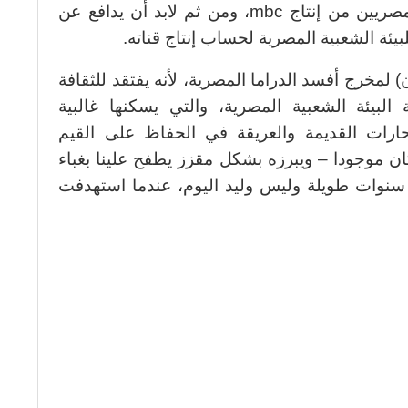
(بسام البريكان) يدافع عن مسلسلين مصريين من إنتاج mbc، ومن ثم لابد أن يدافع عن
بيئة الشعبية المصرية لحساب إنتاج قناته.
لمخرج أفسد الدراما المصرية، لأنه يفتقد للثقافة
لبيئة الشعبية المصرية، والتي يسكنها غالبية
ارات القديمة والعريقة في الحفاظ على القيم
كان موجودا – ويبرزه بشكل مقزز يطفح علينا بغباء
ن، وهذا ديدان هو mbc، منذ سنوات طويلة وليس وليد اليوم، عندما استهدفت