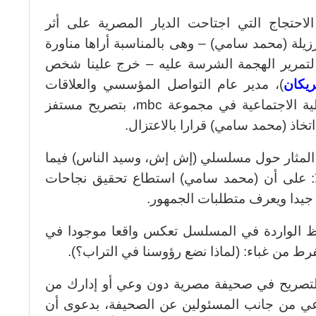
حتجاج التي اجتاحت الديار المصرية على أثر
زيلة (محمد سامي) – وهى بالمناسبة أراها مناورة
 لتمرير الهجمة الشرسة عليه – خرج علينا شخص
ريكان
)، مدير عام التواصل المؤسسي والعلاقات
العامة والمسؤولية الاجتماعية في مجموعة mbc، بتصريح مستفز
خاذ (محمد سامي) قرارا بالاعتزال.
المثار حول مسلسلي (إش إش، وسيد الناس) فيما
لا: على أن (محمد سامي) استطاع تحقيق نجاحات
جيدا ويعرف متطلبات الجمهور.
لفاظ الواردة في المسلسل تعكس واقعا موجودا في
ط من غباء: (لماذا نضع رؤوسنا في التراب؟).
التصريح في صحيفة مصرية دون وعي أو إدارك من
اعي من جانب المسئولين عن الصحيفة، بدعوى أن