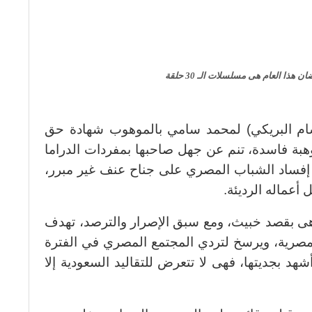
هذا العام هى مسلسلات الـ 30 حلقة
 البريكي) لمحمد سامي بالموهوب شهادة حق
وهبة فاسدة، تنم عن جهل صاحبها بمفردات الدراما
د تخصص منذ 15 عاما في إفساد الشباب المصري على جناح عنف غير مبرر،
 أعماله الرديئة.
 بدا واضحا لي أن إنتاجات الـ mbc هى بقصد خبيث، ومع سبق الإصرار والترصد، تهدف
صرية، ويرسخ لتردي المجتمع المصري في الفترة
هد بجديتها، فهى لا تتعرض للتقاليد السعودية إلا