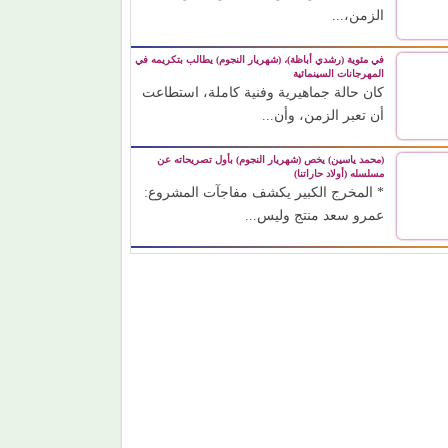
الزمن،...
في مئوية (رشدي أباظة)، (شهريار النجوم) يطالب بتكريمه في
المهرجانات السينمائية
كان حالة جماهيرية وفنية كاملة، استطاعت
أن تعبر الزمن، وأن...
(محمد ياسين) يخص (شهريار النجوم) بأول تصريحاته عن
مسلسله (أولاد حاراتنا)
* المخرج الكبير يكشف مفاجآت المشروع:
عمرو سعد منتج وليس...