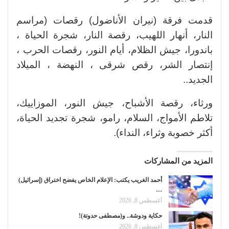
قدمت فرقة (نيران الأناضول) رقصات (مراسم
النار، أنهار اللهيب، رقصة النار، شجرة الحياة ،
باندورا، جيش الظلام، أيام النور، رقصات الحرب ،
إنتصار الشر، رقص شرقى ، النهضة ، الميلاد
الجديد..
ورثاء، رقصة الأشباح، جيش النور، الموزاييك،
تلاطم الأمواج، السلام، رامو، شجرة تجديد الحياة،
أكثر خصوبة وثراء، النداء).
المزيد من المشاركات
أحمد الغريب يكتب: الإعلام الخاص يفضح اختراق (إسرائيل)
…
أغسطس 8, 2026
حكاية ودوشة.. و(مصطفى حدوتة)!
أغسطس 8, 2026