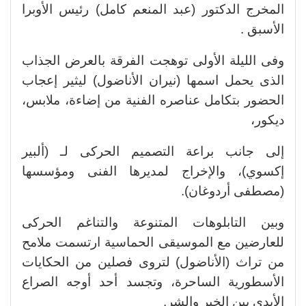
المخرج الدكتور (عبد المنعم كامل) رئيس الأوبرا
الأسبق .
وفى الليلة الأولى توهجت الفرقة بالعرض الجذاب
الذى يحمل اسمها (نيران الأناضول) ليثير إعجاب
الحضور بتكامل عناصره الفنية من إضاءة، ملابس،
ديكور،
إلى جانب براعة التصميم الحركى لـ (ألبير
إكسوي)، والإخراج لمديرها الفنى ومؤسسها
(مصطفى أردوغان).
وبين التابلوهات المتنوعة والتناغم الحركى
للعارضين مع الموسيقى الحماسية ارتسمت ملامح
من تراث (الأناضول) لتروى فصلين من الحكايات
الأسطورية الساحرة، وتجسد أحد أوجه الصراع
الأبدى بين الخير والشر.