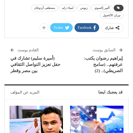
ألبير إكسوي
زيوس
لمياء زايد
مصطفى أردوغان
نيران الأناضول
Twitter
Facebook
شارك
السابق بوست
القادم بوست
إيراهيم رضوان يكتب:
(أميرة سليم) تشارك في
عرفتهم.. (سامح
حفل تعزيز التواصل الثقافي
الصريطي).. (2)
بين مصر وقطر
قد يعجبك ايضا
المزيد عن المؤلف