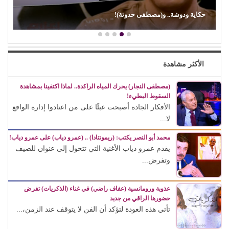
حكاية ودوشة.. و(مصطفى حدوتة)!
الأكثر مشاهدة
(مصطفى النجار) يحرك المياه الراكدة.. لماذا اكتفينا بمشاهدة
السقوط البطيء!
الأفكار الجادة أصبحت عبئًا على من اعتادوا إدارة الواقع
لا...
محمد أبو النصر يكتب: (ريمونتادا) .. (عمرو دياب) على عمرو دياب!
يقدم عمرو دياب الأغنية التي تتحول إلى عنوان للصيف
وتفرض...
عذوبة ورومانسية (عفاف راضي) في غناء (الذكريات) تفرض
حضورها الراقي من جديد
تأتي هذه العودة لتؤكد أن الفن لا يتوقف عند الزمن،...