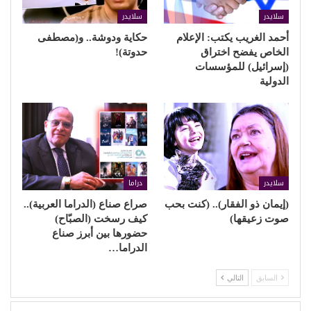
سلايدر
سلايدر
أحمد الغريب يكتب: الإعلام
حكاية ودوشة.. و(مصطفى
الخاص يفضح اختراق
حدوتة)!
(إسرائيل) للمؤسسات
الدولية
سلايدر
دراما
(إيمان ذو الفقار).. (كنت بحب
صراع صناع (الدراما العربية)..
صوت زعيقها)
كيف رسخت (الصبّاح)
حضورها بين أبرز صناع
الدراما…
السابق
التالي