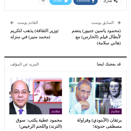
Twitter
Facebook
شارك
السابق بوست
القادم بوست
(محمود ياسين جنيور) ينضم
(وزير الثقافة) يذهب لتكريم
لأبطال فيلم (الحارس) مع
(محمد منير) في منزله
(هاني سلامة)
قد يعجبك ايضا
المزيد عن المؤلف
سلايدر
سلايدر
برتقان (الأبنودي) وفراولة
محمود عطية يكتب: سوق
مصطفى حدوتة!
(الترند) واللحم الرخيص!