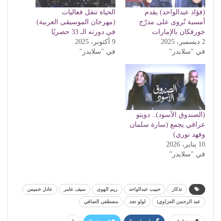
(فؤاد عبدالواحد) يقدم
الحياة تنقل فعاليات
أمسية تُروى على مدرّج
(مهرجان الموسيقى العربية)
خورفكان بالإمارات
في دورته الـ 33 حصريًا
2 ديسمبر، 2025
9 أكتوبر، 2025
في "سلايدر"
في "سلايدر"
(الصندوق الأسود).. دويتو
عراقي يجمع (سارة سلمان
وفهد نوري)
10 يناير، 2026
في "سلايدر"
تذكار
حبيب عبدالواحد
ريم الهوى
سيف عامر
عادل خميس
عبد الرحمن العزاوي)
لولو نجد
مصطفى الصافي