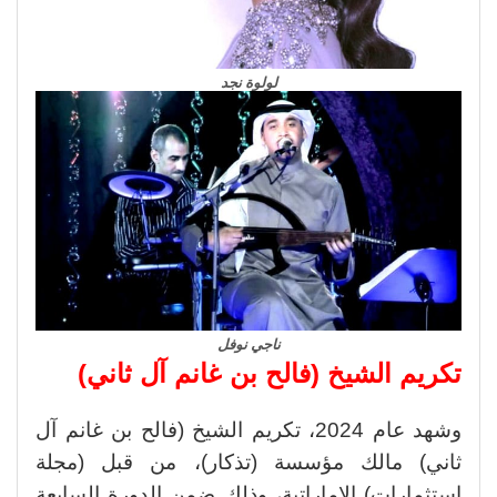
لولوة نجد
ناجي نوفل
تكريم الشيخ (فالح بن غانم آل ثاني)
وشهد عام 2024، تكريم الشيخ (فالح بن غانم آل
ثاني) مالك مؤسسة (تذكار)، من قبل (مجلة
استثمارات) الإماراتية، وذلك ضمن الدورة السابعة