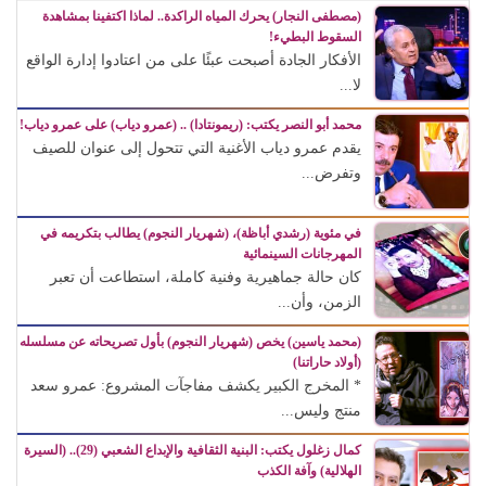
(مصطفى النجار) يحرك المياه الراكدة.. لماذا اكتفينا بمشاهدة
السقوط البطيء!
الأفكار الجادة أصبحت عبئًا على من اعتادوا إدارة الواقع
لا...
محمد أبو النصر يكتب: (ريمونتادا) .. (عمرو دياب) على عمرو دياب!
يقدم عمرو دياب الأغنية التي تتحول إلى عنوان للصيف
وتفرض...
في مئوية (رشدي أباظة)، (شهريار النجوم) يطالب بتكريمه في
المهرجانات السينمائية
كان حالة جماهيرية وفنية كاملة، استطاعت أن تعبر
الزمن، وأن...
(محمد ياسين) يخص (شهريار النجوم) بأول تصريحاته عن مسلسله
(أولاد حاراتنا)
* المخرج الكبير يكشف مفاجآت المشروع: عمرو سعد
منتج وليس...
كمال زغلول يكتب: البنية الثقافية والإبداع الشعبي (29).. (السيرة
الهلالية) وآفة الكذب