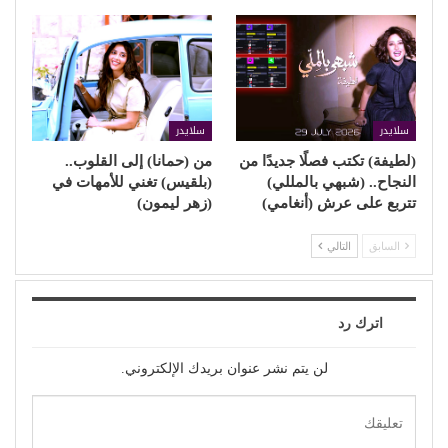
سلايدر
سلايدر
(لطيفة) تكتب فصلًا جديدًا من
من (حمانا) إلى القلوب..
النجاح.. (شبهي بالمللي)
(بلقيس) تغني للأمهات في
تتربع على عرش (أنغامي)
(زهر ليمون)
السابق
التالي
اترك رد
لن يتم نشر عنوان بريدك الإلكتروني.