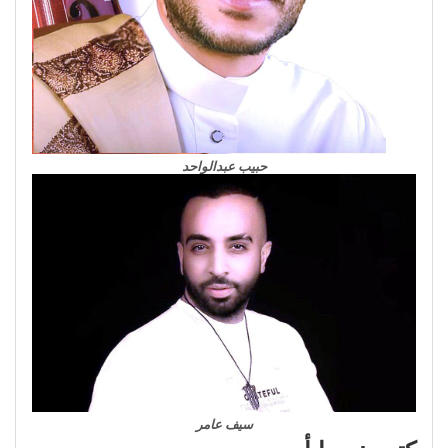
حبيب عبدالواحد
سيف عامر