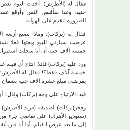
فقال له (الأطرش): أخذت اليوم بعض ا
جنيه، وغدا سأقبض الثمن وأوقع عقد
الضرورة تتقدم على الهواية.
فقال له (بركات): وماذا تصنع أربعة آ
عرضت سيارتي للبيع وبعتها فعلا بثمن
خمسة آلاف جنيه أن أنا سجلت أسطوانة
خمسة آلاف فقط؟! فقال له الأطرش: ات
يقرضني مبلغ عشرة آلاف جنية بضمان ال
فبدا الارتياح على وجه (بركات) وقال : أ
وفجر(بركات) لصديقه (فريد الأطرش) 
(ستوديو الأهرام) على تقاضي جزء من إ
إلى ما بعد عرض الفيلم، أما أنا فلن أ