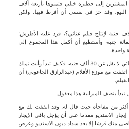
لمشترين إلى حظيرة خيلي فثمنوها بأربعة آلاف
 البيع، وقد حز في نفسي أن أفرط فيها، ولكن
لاف جنية لإنتاج فيلم غنائي؟، فرد عليه الأطرش:
مائة جنيه، وأستطيع أن أكمل هذا المجموع إلى
 واحدة.
ورد عليه (بركات) قائلا: إنتاج أي فيلم غنائي لا يقل عن 30 ألف جنيه، فكيف تبدأ وأنت تملك
فقت مع موزع الأفلام (عبدالرازق الجاعوني) أن
فيلم.
ن نبدأ بنصف الميزانية هذا معقول.
أكثر من مفاجأة حيث قال له: وقد اتفقت لك مع
يجار الاستديو مقدما على أن يؤجل باقي الإيجار
تقاضى منك قرشا إلا بعد سداد ديون الاستديو وعرض