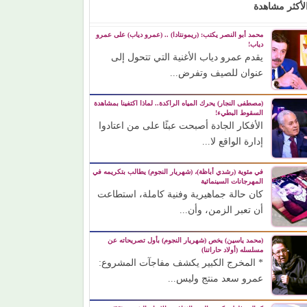
لأكثر مشاهدة
محمد أبو النصر يكتب: (ريمونتادا) .. (عمرو دياب) على عمرو
دياب!
يقدم عمرو دياب الأغنية التي تتحول إلى
عنوان للصيف وتفرض...
(مصطفى النجار) يحرك المياه الراكدة.. لماذا اكتفينا بمشاهدة
السقوط البطيء!
الأفكار الجادة أصبحت عبئًا على من اعتادوا
إدارة الواقع لا...
في مئوية (رشدي أباظة)، (شهريار النجوم) يطالب بتكريمه في
المهرجانات السينمائية
كان حالة جماهيرية وفنية كاملة، استطاعت
أن تعبر الزمن، وأن...
(محمد ياسين) يخص (شهريار النجوم) بأول تصريحاته عن
مسلسله (أولاد حاراتنا)
* المخرج الكبير يكشف مفاجآت المشروع:
عمرو سعد منتج وليس...