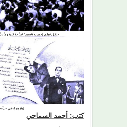
حقق فيلم (حبيب العمر) نجاحا فنيا وماديا 
(يازهرة في خيالي
كتب: أحمد السماحي