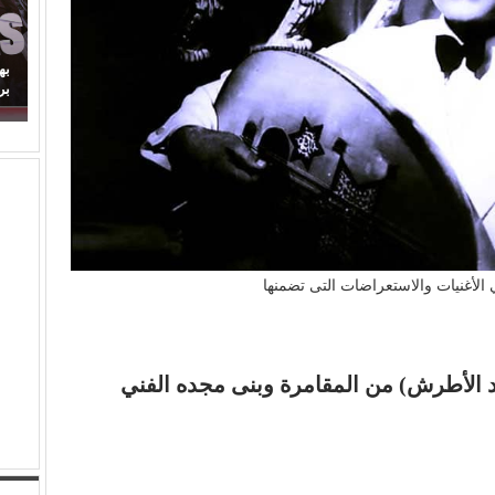
بهاء الدين يوسف يكتب: مسلسل (الويستيز).. دراما
برائحة الأب الروحي
(
 الأغنيات والاستعراضات التى تضمنها
ريد الأطرش) من المقامرة وبنى مجده الفني