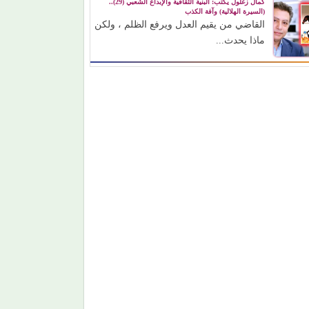
كمال زغلول يكتب: البنية الثقافية والإبداع الشعبي (29)..
(السيرة الهلالية) وآفة الكذب
القاضي من يقيم العدل ويرفع الظلم ، ولكن
ماذا يحدث...