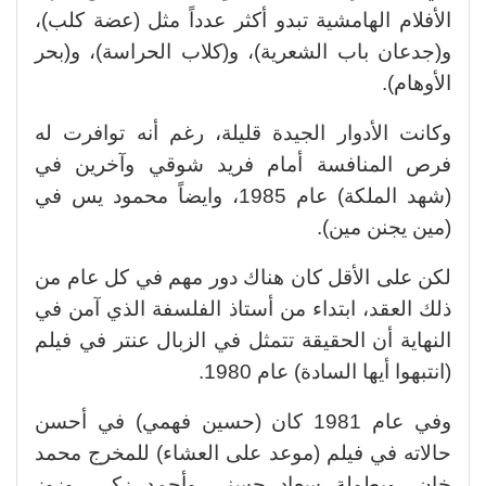
الأفلام الهامشية تبدو أكثر عدداً مثل (عضة كلب)،
و(جدعان باب الشعرية)، و(كلاب الحراسة)، و(بحر
الأوهام).
وكانت الأدوار الجيدة قليلة، رغم أنه توافرت له
فرص المنافسة أمام فريد شوقي وآخرين في
(شهد الملكة) عام 1985، وايضاً محمود يس في
(مين يجنن مين
).
لكن على الأقل كان هناك دور مهم في كل عام من
ذلك العقد، ابتداء من أستاذ الفلسفة الذي آمن في
النهاية أن الحقيقة تتمثل في الزبال عنتر في فيلم
(انتبهوا أيها السادة) عام 1980.
وفي عام 1981 كان (حسين فهمي) في أحسن
حالاته في فيلم (موعد على العشاء) للمخرج محمد
خان، وبطولة سعاد حسني وأحمد زكي، وزوز