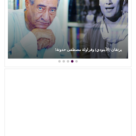
محمود عطية يكتب: سوق (الترند) واللحم الرخيص!