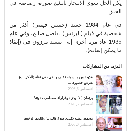
يكن الحل سوى الانتحار بأبشع صوره، رصاصة في
الحلق.
في عام 1984 جسد (حسين فهمي) أكثر من
شخصية في فيلم (البرنس) لفاضل صالح، وفي عام
1985 عاد مرة أخرى إلى سعيد مرزوق في (إنقاذ
ما يمكن إنقاذه).
المزيد من المشاركات
عذوبة ورومانسية (عفاف راضي) في غناء (الذكريات)
تفرض حضورها…
أغسطس 6, 2026
برتقان (الأبنودي) وفراولة مصطفى حدوتة!
أغسطس 6, 2026
محمود عطية يكتب: سوق (الترند) واللحم الرخيص!
أغسطس 6, 2026