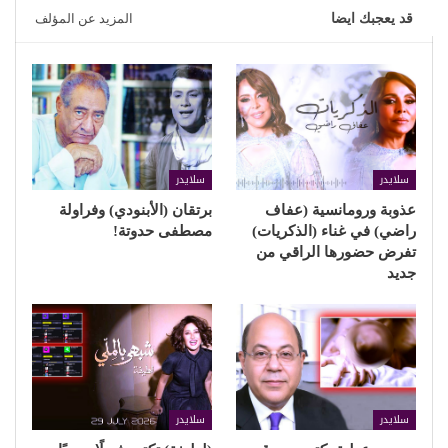
قد يعجبك ايضا
المزيد عن المؤلف
سلايدر
سلايدر
عذوبة ورومانسية (عفاف
برتقان (الأبنودي) وفراولة
راضي) في غناء (الذكريات)
مصطفى حدوتة!
تفرض حضورها الراقي من
جديد
سلايدر
سلايدر