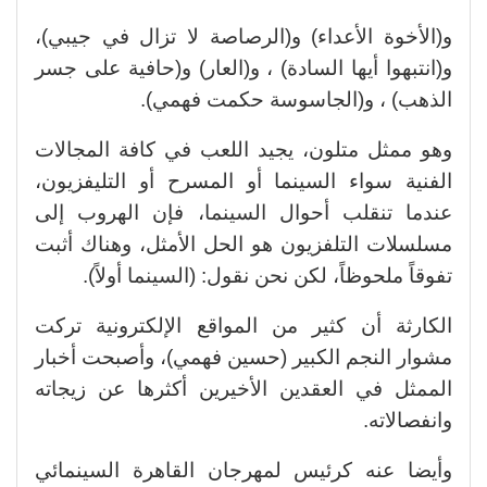
و(الأخوة الأعداء) و(الرصاصة لا تزال في جيبي)،
و(انتبهوا أيها السادة) ، و(العار) و(حافية على جسر
الذهب) ، و(الجاسوسة حكمت فهمي).
وهو ممثل متلون، يجيد اللعب في كافة المجالات
الفنية سواء السينما أو المسرح أو التليفزيون،
عندما تنقلب أحوال السينما، فإن الهروب إلى
مسلسلات التلفزيون هو الحل الأمثل، وهناك أثبت
تفوقاً ملحوظاً، لكن نحن نقول: (السينما أولاً).
الكارثة أن كثير من المواقع الإلكترونية تركت
مشوار النجم الكبير (حسين فهمي)، وأصبحت أخبار
الممثل في العقدين الأخيرين أكثرها عن زيجاته
وانفصالاته.
وأيضا عنه كرئيس لمهرجان القاهرة السينمائي