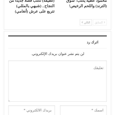
محمود عطية يكتب: سوق
(لطيفة) تكتب فصلًا جديدًا من
(الترند) واللحم الرخيص!
النجاح.. (شبهي بالمللي)
تتربع على عرش (أنغامي)
السابق
التالي
اترك رد
لن يتم نشر عنوان بريدك الإلكتروني.