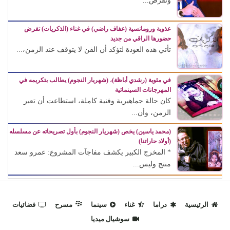
وتفرض...
عذوبة ورومانسية (عفاف راضي) في غناء (الذكريات) تفرض
حضورها الراقي من جديد
تأتي هذه العودة لتؤكد أن الفن لا يتوقف عند الزمن،...
في مئوية (رشدي أباظة)، (شهريار النجوم) يطالب بتكريمه في
المهرجانات السينمائية
كان حالة جماهيرية وفنية كاملة، استطاعت أن تعبر
الزمن، وأن...
(محمد ياسين) يخص (شهريار النجوم) بأول تصريحاته عن مسلسله
(أولاد حاراتنا)
* المخرج الكبير يكشف مفاجآت المشروع: عمرو سعد
منتج وليس...
الرئيسية
دراما
غناء
سينما
مسرح
فضائيات
سوشيال ميديا