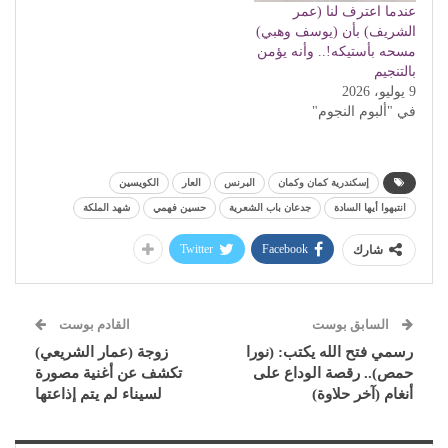
عندما اعترف لنا (عمر
الشريف) بأن (يوسف وهبي)
مسحه بأستيكه!.. وأنه يؤمن
بالتنجيم
9 يوليو، 2026
في "ألبوم النجوم"
إسكندرية كمان وكمان
البرنس
العار
الكويسين
انتبهوا أيها السادة
جدعان باب الشعرية
حسين فهمي
شهد الملكة
Twitter
Facebook
شارك
السابق بوست
القادم بوست
رسمي فتح الله يكتب: (نورا
زوجة (عمار الشريعي)
حمص).. رقصة الوداع على
تكشف عن أغنية مصورة
أنغام (آخر حلاوة)
لسيناء لم يتم إذاعتها