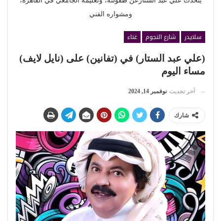
يتحدث علي عبد الستارعن طفولته، وتعليمه الجامعي في القاهرة،
ومشواره الفني
سلايدر
شارع النجوم
غناء
(علي عبد الستار) في (تفانين) على (نايل لايف)
مساء اليوم
آخر تحديث
نوفمبر 14, 2024
شارك