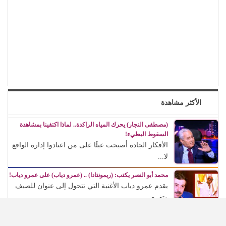
الأكثر مشاهدة
(مصطفى النجار) يحرك المياه الراكدة.. لماذا اكتفينا بمشاهدة
السقوط البطيء!
الأفكار الجادة أصبحت عبئًا على من اعتادوا إدارة الواقع
لا...
محمد أبو النصر يكتب: (ريمونتادا) .. (عمرو دياب) على عمرو دياب!
يقدم عمرو دياب الأغنية التي تتحول إلى عنوان للصيف
وتفرض...
عذوبة ورومانسية (عفاف راضي) في غناء (الذكريات) تفرض