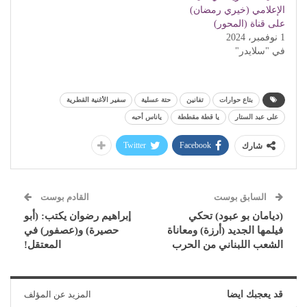
الإعلامي (خيري رمضان)
على قناة (المحور)
1 نوفمبر، 2024
في "سلايدر"
بتاع حوارات
تفانين
حتة عسلية
سفير الأغنية القطرية
على عبد الستار
يا قطة مقططة
ياناس أحبه
Twitter
Facebook
شارك
السابق بوست
القادم بوست
(ديامان بو عبود) تحكي
إبراهيم رضوان يكتب: (أبو
فيلمها الجديد (أرزة) ومعاناة
حصيرة) و(عصفور) في
الشعب اللبناني من الحرب
المعتقل!
قد يعجبك ايضا
المزيد عن المؤلف