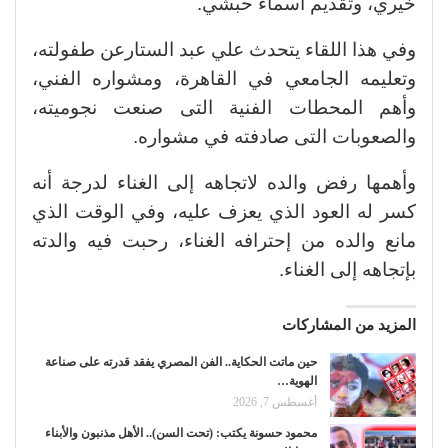
خيري، وتقديم أسماء حبشي.
وفي هذا اللقاء يتحدث علي عبد الستارعن طفولته،
وتعليمه الجامعي في القاهرة، ومشواره الفني،
وأهم المحطات الفنية التى صنعت نجوميته،
والصعوبات التى صادفته في مشواره.
وأهمها رفض والده لاتجاهه إلى الغناء لدرجة أنه
كسر له العود الذي يعزف عليه، وفي الوقت الذي
مانع والده من إحترافه الغناء، رحبت فيه والدته
بإتجاهه إلى الغناء.
المزيد من المشاركات
حين ماتت الحكاية.. الفن المصري يفقد قدرته على صناعة
الهوية…
أغسطس 7, 2026
محمود حسونة يكتب: (تحت السن).. الأهل مذنبون والأبناء