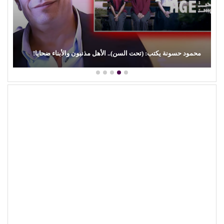
محمود حسونة يكتب: (تحت السن).. الأهل مذنبون والأبناء ضحايا!