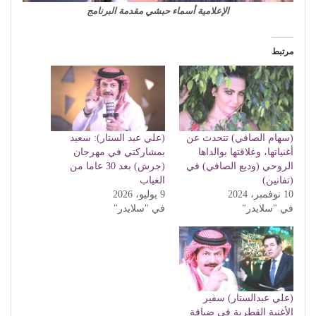
الإعلامية أسماء حبشي مقدمة البرنامج
مرتبط
(سهام الصافي) تتحدث عن
(علي عبد الستار): سعيد
أغنياتها، وعلاقتها بوالداها
بمشاركتي في مهرجان
الروحي (وديع الصافي) في
(جرش) بعد 30 عاما من
(تفانين)
الغياب
10 نوفمبر، 2024
9 يوليو، 2026
في "سلايدر"
في "سلايدر"
(علي عبدالستار) سفير
الأغنية القطرية في ضيافة