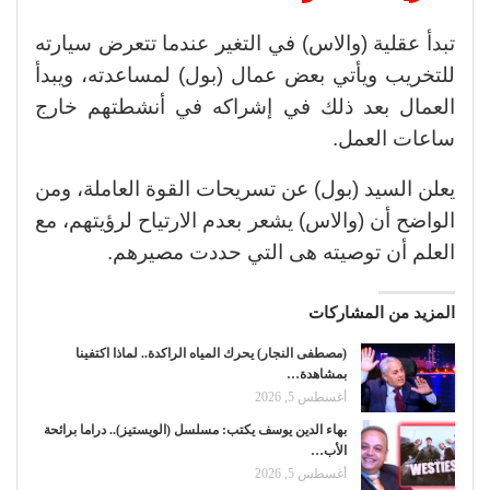
تبدأ عقلية (والاس) في التغير عندما تتعرض سيارته
للتخريب ويأتي بعض عمال (بول) لمساعدته، ويبدأ
العمال بعد ذلك في إشراكه في أنشطتهم خارج
ساعات العمل.
يعلن السيد (بول) عن تسريحات القوة العاملة، ومن
الواضح أن (والاس) يشعر بعدم الارتياح لرؤيتهم، مع
العلم أن توصيته هى التي حددت مصيرهم.
المزيد من المشاركات
(مصطفى النجار) يحرك المياه الراكدة.. لماذا اكتفينا
بمشاهدة…
أغسطس 5, 2026
بهاء الدين يوسف يكتب: مسلسل (الويستيز).. دراما برائحة
الأب…
أغسطس 5, 2026