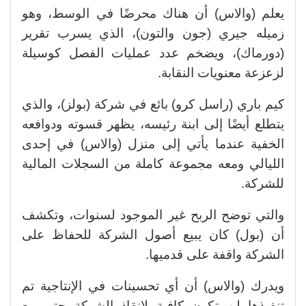
يعلم (والاس) أن هناك محرضًا في الوسط، وهو
زميله جيري (جون والتون)، الذي يسرب تقرير
(دورماك)، ويضخم عدد عمليات الفصل كوسيلة
لزعزعة معنويات النقابة.
كيم باري (راسل كرو) بائع في شركة (بولز)، والذي
يتطلع أيضًا إلى ابنة رئيسه، يظهر قسوته ودوافعه
الخفية عندما يأتي إلى منزل (والاس) في إحدى
الليالي ومعه مجموعة كاملة من السجلات المالية
للشركة.
والتي توضح الربح غير الموجود لسنوات، وتكشف
أن (بول) كان يبيع أصول الشركة للحفاظ على
الشركة واقفة على قدميها.
ويدرك (والاس) أن أي تحسينات في الإنتاجية تم
تنفيذها لن تكون كافية لإنقاذ الشركة حتى مع