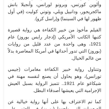
وألوين كورتس، وبرونو لورانس، وأنجيلا بانش
ماكجريجور، ودانييل ويلي، وتوني كوليت (في أول
ظهور لها في السينما) و(راسل كرو).
الفيلم مأخوذ من خبير الكفاءة هي رواية قصيرة
كتبها الكاتب الأمريكي (إدجار رايس بوروز) عام
1921، وهى واحدة من عدد قليل من روايات
(بوروز) التي تدور أحداثها في أمريكا المعاصرة بدلاً
من عالم الخيال.
وتتناول رواية خبير الكفاءة مغامرات (جيمي
تورانس)، وهو يحاول أن يصنع لنفسه مهنة في
شيكاغو عام 1921.. تتميز الرواية بسبل العيش
الإجرامية التي يعيشها أصدقاء البطل.
كما تم الاعتراف بها على أنها رواية خيالية عن
الصعوبات التي واجهها (بوروز) في العثور على