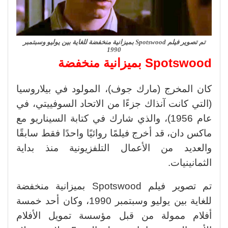
تم تصوير فيلم Spotswood بميزانية منخفضة للغاية بين يوليو وسبتمبر
1990
Spotswood
بميزانية منخفضة
كان المخرج (مارك جوف)، المولود في بيلاروسيا
(التي كانت آنذاك جزءًا من الاتحاد السوفييتي، في
عام 1956)، والذي شارك في كتابة السيناريو مع
ماكس دان، قد أخرج فيلمًا روائيًا واحدًا فقط سابقًا
والعديد من الأعمال التلفزيونية منذ بداية
الثمانينيات.
تم تصوير فيلم Spotswood بميزانية منخفضة
للغاية بين يوليو وسبتمبر 1990، وكان أحد خمسة
أفلام ممولة من قبل مؤسسة تمويل الأفلام