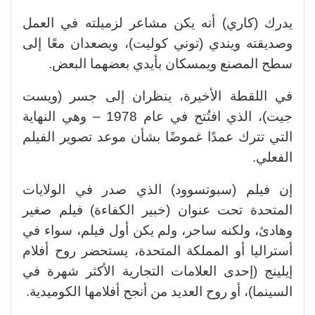
يدرك (كاري) أنه يكن مشاعر لزميلته في العمل
وصديقته ويندي (توني كوليت)، ويصعدان معًا إلى
سطح المصنع ويمسكان بأيدي بعضهما البعض.
في اللقطة الأخيرة، ينظران إلى جسر (ويست
جيت)، الذي افتُتح في عام 1978 – وهي النهاية
التي تترك عمدًا غموضًا بشأن موعد تصوير الفيلم
الفعلي.
إن فيلم (سبوتسوود) الذي صدر في الولايات
المتحدة تحت عنوان (خبير الكفاءة) فيلم صغير
وهادئ، ولكنه ساحر، ولم يكن أول فيلم، سواء في
أستراليا أو المملكة المتحدة، يستحضر روح أفلام
إيلينج (إحدى العلامات التجارية الأكثر شهرة في
السينما)، أو روح العديد من أنجح أفلامها الكوميدية.