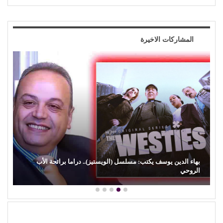
المشاركات الاخيرة
كمال زغلول يكتب: البنية الثقافية والإبداع الشعبي (29).. (السيرة
الهلالية) وآفة…