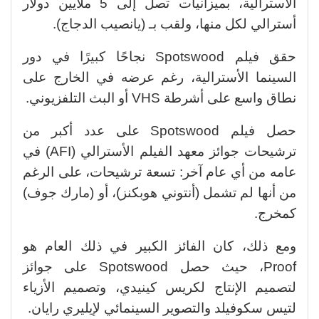
الأسترالية، بميزانيات تصل إلى 5 ملايين دولار
أسترالي لكل منها، ولقب بـ (يانصيب الدجاج).
حقق فيلم Spotswood نجاحًا كبيرًا في دور
السينما الأسترالية، رغم عرضه في الخارج على
نطاق واسع على أشرطة VHS أو البث التلفزيوني.
حصل فيلم Spotswood على عدد أكبر من
ترشيحات جوائز معهد الفيلم الأسترالي (AFI) في
عامه من أي عام آخر: تسعة ترشيحات، على الرغم
من أنها لم تشمل (أنتوني هوبكنز)، أو (مارك جوف)
كمخرج.
ومع ذلك، كان الفائز الكبير في ذلك العام هو
Proof، حيث حصل Spotswood على جوائز
لتصميم الإنتاج لكريس كينيدي، وتصميم الأزياء
لتيس سكوفيلد والتصوير السينمائي لإيليري رايان.