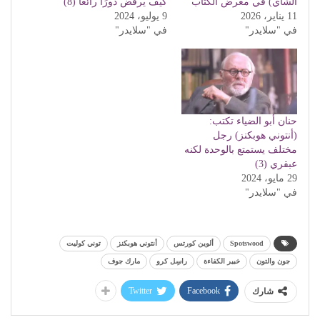
الشاي) في معرض الكتاب
كيف يرفض دورًا رائعًا (8)
11 يناير، 2026
9 يوليو، 2024
في "سلايدر"
في "سلايدر"
حنان أبو الضياء تكتب:
(أنتوني هوبكنز) رجل
مختلف يستمتع بالوحدة لكنه
عبقري (3)
29 مايو، 2024
في "سلايدر"
Spotswood
ألوين كورتس
أنتوني هوبكنز
توني كوليت
جون والتون
خبير الكفاءة
راسِل كرو
مارك جوف
Twitter
Facebook
شارك