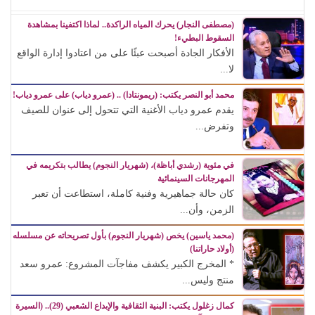
(مصطفى النجار) يحرك المياه الراكدة.. لماذا اكتفينا بمشاهدة
السقوط البطيء!
الأفكار الجادة أصبحت عبئًا على من اعتادوا إدارة الواقع
لا...
محمد أبو النصر يكتب: (ريمونتادا) .. (عمرو دياب) على عمرو دياب!
يقدم عمرو دياب الأغنية التي تتحول إلى عنوان للصيف
وتفرض...
في مئوية (رشدي أباظة)، (شهريار النجوم) يطالب بتكريمه في
المهرجانات السينمائية
كان حالة جماهيرية وفنية كاملة، استطاعت أن تعبر
الزمن، وأن...
(محمد ياسين) يخص (شهريار النجوم) بأول تصريحاته عن مسلسله
(أولاد حاراتنا)
* المخرج الكبير يكشف مفاجآت المشروع: عمرو سعد
منتج وليس...
كمال زغلول يكتب: البنية الثقافية والإبداع الشعبي (29).. (السيرة