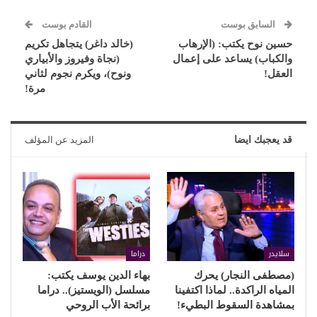
السابق بوست
القادم بوست
حسين نوح يكتب: (الإرهاب
(خالد داغر) يتجاهل تكريم
والكباب) يساعد على إعمال
(نجاة وفيروز والأبياري
العقل!
ونوح)، ويكرم نجوم لثاني
مرة!
قد يعجبك ايضا
المزيد عن المؤلف
سلايدر
دراما
(مصطفى النجار) يحرك
بهاء الدين يوسف يكتب:
المياه الراكدة.. لماذا اكتفينا
مسلسل (الويستيز).. دراما
بمشاهدة السقوط البطيء!
برائحة الأب الروحي