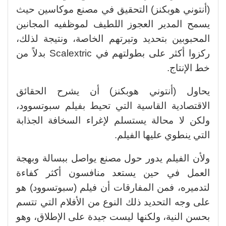
(أنتوني هوبكنز) التحقيق في مصنع موكاسين حيث
يسمح المدير العجوز اللطيف لموظفيه المجانين
المحبوبين بتحديد وتيرتهم الخاصة، ونتيجة لذلك،
ركزوا أكثر على بطولتهم في Scalextric بدلاً من
خط الإنتاج.
يحاول (أنتوني هوبكنز) أن يشرح الحقائق
الاقتصادية القاسية التي تحيط بفيلم سبوتسوود،
ولكن لا محالة يستسلم لإغراء السخافة الجذابة
التي ينطوي عليها الفيلم.
ولأن الفيلم يدور حول مصنع يواصل ببسالة وبهجة
العمل في حين يستعد منافسون أكثر كفاءة
لتدميره، فمن المفارقات أن فيلم (سبوتسوود) هو
على وجه التحديد ذلك النوع من الأفلام التي تتسم
بحسن النية، ولكنها ليست جيدة على الإطلاق، وهو