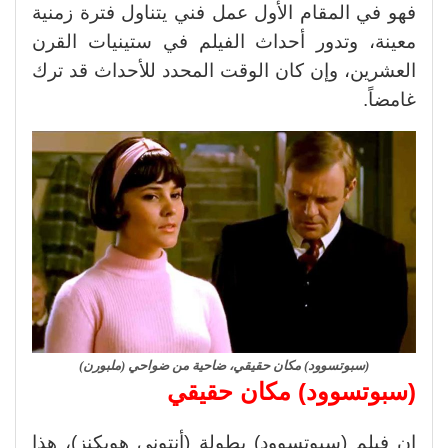
فهو في المقام الأول عمل فني يتناول فترة زمنية
معينة، وتدور أحداث الفيلم في ستينيات القرن
العشرين، وإن كان الوقت المحدد للأحداث قد ترك
غامضاً.
(سبوتسوود) مكان حقيقي، ضاحية من ضواحي (ملبورن)
(سبوتسوود) مكان حقيقي
إن فيلم (سبوتسوود) بطولة (أنتوني هوبكنز)، هذا