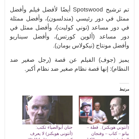
تم ترشيح Spotswood أيضًا لأفضل فيلم وأفضل
ممثل في دور رئيسي (مندلسون)، وأفضل ممثلة
في دور مساعد (توني كوليت)، وأفضل ممثل في
دور مساعد (ألوين كورتس)، وأفضل سيناريو
وأفضل مونتاج (نيكولاس بومان).
يميز (جوف) الفيلم عن قصة (رجل صغير ضد
النظام): إنها قصة نظام صغير ضد نظام أكبر.
مرتبط
(أنتوني هوبكنز).. قطة –
حنان أبوالضياء تكتب:
بيانو – كتاب – وفنجان
(أنتونى هوبكنز) لا يعرف