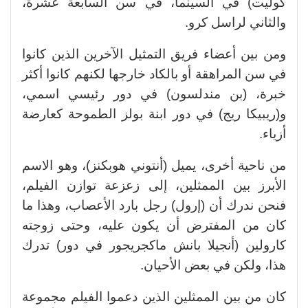
كوليت) في السينما، في سن السابعة عشرة،
والثاني لراسل كرو.
ومن بين أعضاء فريق التمثيل الآخرين الذين كانوا
في سن المراهقة أو بالكاد خارجها لكنهم كانوا أكثر
خبرة، (بن مندلسون) في دور رئيسي اسمي،
و(ريبيكا ريج) في دور ابنة بولز الطموحة كعارضة
أزياء.
من ناحية أخرى، يميل (أنتوني هوبكنز)، وهو الاسم
الأبرز بين الممثلين، إلى زعزعة توازن الفيلم،
فنحن ندرك أن (إرول) رجل بارد الأعصاب، وهذا ما
كان من المفترض أن يكون عليه، وحتى زوجته
كارولين (أنجيلا بانش ماكجريجور في دور) تدرك
هذا، ولكن في بعض الأحيان.
كان من بين الممثلين الذين دعموا الفيلم مجموعة