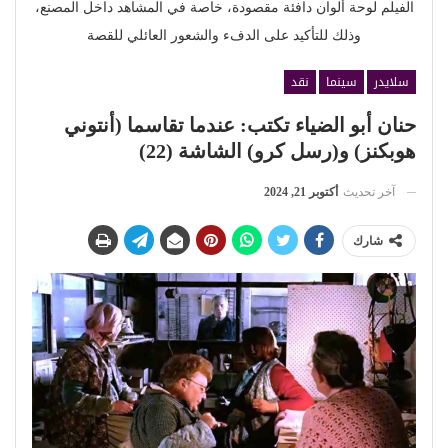
الفيلم لوحة ألوان دافئة مقصودة، خاصة في المشاهد داخل المصنع،
وذلك للتأكيد على الدفء والشعور العائلي للقصة
سلايدر
سينما
نقد
حنان أبو الضياء تكتب: عندما تقاسما (أنتوني
هوبكنز) و(رسل كرو) الشاشة (22)
آخر تحديث
أكتوبر 21, 2024
شارك