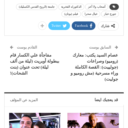
أصحاب ولا أعز
الدكتوراه الفخرية
جامعة (الروح القدس الكسليك)
جورج خباز
خيال صحرا
فيلم (يونان)
Twitter
Facebook
شارك
السابق بوست
القادم بوست
عصام السيد يكتب: معارك
مفاجأة علي الكسار قام
(روميو) وصراعات
ببطولة أوبريت (ليلة من ألف
(جولييت): القصة الكاملة
ليلة) تحت عنوان (بنت
وراء مسرحية (مش روميو و
الشحات)!
جوليت)
قد يعجبك ايضا
المزيد عن المؤلف