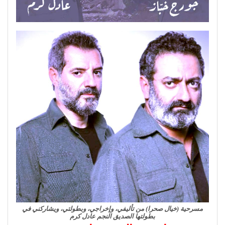
مسرحية (خيال صحرا) من تأليفي، وإخراجي، وبطولتي، ويشاركني في
بطولتها الصديق النجم عادل كرم