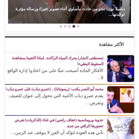
(المرصد المصري).. مشروع يعيد كتابة تاريخ المسرح والموسيقى
بالأرقام والوثائق
الأكثر مشاهدة
(مصطفى النجار) يحرك المياه الراكدة.. لماذا اكتفينا بمشاهدة
السقوط البطيء!
الأفكار الجادة أصبحت عبئًا على من اعتادوا إدارة الواقع
لا...
محمد أبو النصر يكتب: (ريمونتادا) .. (عمرو دياب) على عمرو دياب!
يقدم عمرو دياب الأغنية التي تتحول إلى عنوان للصيف
وتفرض...
عذوبة ورومانسية (عفاف راضي) في غناء (الذكريات) تفرض
حضورها الراقي من جديد
تأتي هذه العودة لتؤكد أن الفن لا يتوقف عند الزمن،...