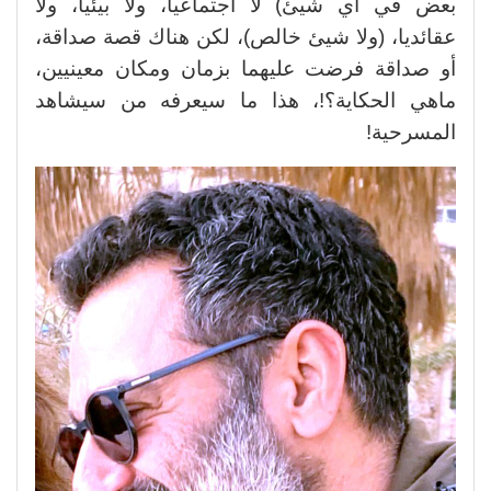
بعض في أي شيئ) لا اجتماعيا، ولا بيئيا، ولا
عقائديا، (ولا شيئ خالص)، لكن هناك قصة صداقة،
أو صداقة فرضت عليهما بزمان ومكان معينيين،
ماهي الحكاية؟!، هذا ما سيعرفه من سيشاهد
المسرحية!