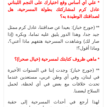
* علي أي أساس وقع اختيارك على النجم اللبناني
عادل كرم لمشاركتك بطولة المسرحية، هل
لصداقتك الوطيدة به؟
** (جورج خباز): بعيدا عن صداقتنا، عادل كرم ممثل
جيد جدا، وهذا الدور يليق عليه تماما، وبكره (إذا
صار لك) وشاهدت المسرحية هتفهم ماذا أعني؟،
وماذا أقول؟!
* ماهي ظروف كتابتك لمسرحية (خيال صحرا)؟
** (جورج خباز): وجدت إننا في السنوات الأخيرة
في لبنان، وفي أي وطن عربي، مستعدين عندما
تحدث خلافات مع بعض في أي لحظة، لحمل
السلاح لبعضنا.
لهذا أرجع في أحداث المسرحية إلى حقبة