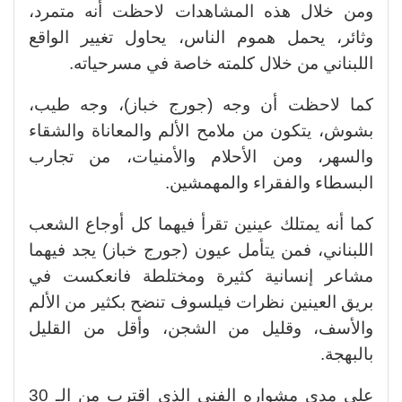
ومن خلال هذه المشاهدات لاحظت أنه متمرد،
وثائر، يحمل هموم الناس، يحاول تغيير الواقع
اللبناني من خلال كلمته خاصة في مسرحياته.
كما لاحظت أن وجه (جورج خباز)، وجه طيب،
بشوش، يتكون من ملامح الألم والمعاناة والشقاء
والسهر، ومن الأحلام والأمنيات، من تجارب
البسطاء والفقراء والمهمشين.
كما أنه يمتلك عينين تقرأ فيهما كل أوجاع الشعب
اللبناني، فمن يتأمل عيون (جورج خباز) يجد فيهما
مشاعر إنسانية كثيرة ومختلطة فانعكست في
بريق العينين نظرات فيلسوف تنضح بكثير من الألم
والأسف، وقليل من الشجن، وأقل من القليل
بالبهجة.
على مدى مشواره الفني الذي اقترب من الـ 30