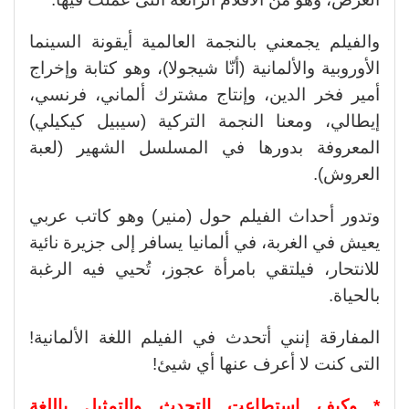
والفيلم يجمعني بالنجمة العالمية أيقونة السينما
الأوروبية والألمانية (أنّا شيجولا)، وهو كتابة وإخراج
أمير فخر الدين، وإنتاج مشترك ألماني، فرنسي،
إيطالي، ومعنا النجمة التركية (سيبيل كيكيلي)
المعروفة بدورها في المسلسل الشهير (لعبة
العروش).
وتدور أحداث الفيلم حول (منير) وهو كاتب عربي
يعيش في الغربة، في ألمانيا يسافر إلى جزيرة نائية
للانتحار، فيلتقي بامرأة عجوز، تُحيي فيه الرغبة
بالحياة.
المفارقة إنني أتحدث في الفيلم اللغة الألمانية!
التى كنت لا أعرف عنها أي شيئ!
* وكيف استطاعت التحدث والتمثيل باللغة