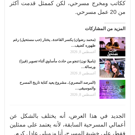
ككاتب ومخرج مسرحي، لكن كممثل قدمت أكثر
من 20 عمل مسرحي.
المزيد من المشاركات
(محمد رضوان) يكسر القاعدة.. يختار (حب مستحيل) رغم
ظهوره كضيف…
أغسطس 8, 2026
(باميلا نون) تنجو من حادث مأساوي أثناء تصوير (فيزا)
ورسالة…
أغسطس 8, 2026
(المرصد المصري).. مشروع يعيد كتابة تاريخ المسرح
والموسيقى…
أغسطس 8, 2026
الجديد في هذا العرض، أنه يختلف بالشكل عن
أعمالي المسرحية السابقة، لأنه يعتمد على ممثلين
فقط، على خشبة المسرح، أنا وزميلي عادل كرم.