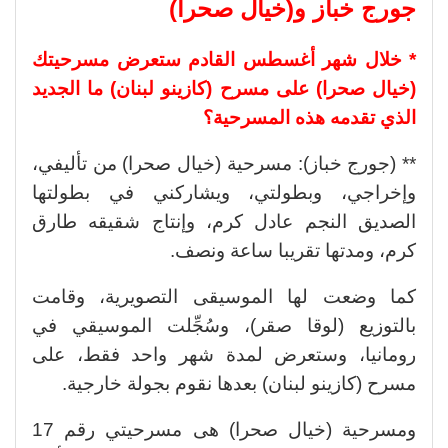
جورج خباز و(خيال صحرا)
* خلال شهر أغسطس القادم ستعرض مسرحيتك
(خيال صحرا) على مسرح (كازينو لبنان) ما الجديد
الذي تقدمه هذه المسرحية؟
** (جورج خباز): مسرحية (خيال صحرا) من تأليفي،
وإخراجي، وبطولتي، ويشاركني في بطولتها
الصديق النجم عادل كرم، وإنتاج شقيقه طارق
كرم، ومدتها تقريبا ساعة ونصف.
كما وضعت لها الموسيقى التصويرية، وقامت
بالتوزيع (لوقا صقر)، وسُجِّلت الموسيقي في
رومانيا، وستعرض لمدة شهر واحد فقط، على
مسرح (كازينو لبنان) بعدها نقوم بجولة خارجية.
ومسرحية (خيال صحرا) هى مسرحيتي رقم 17