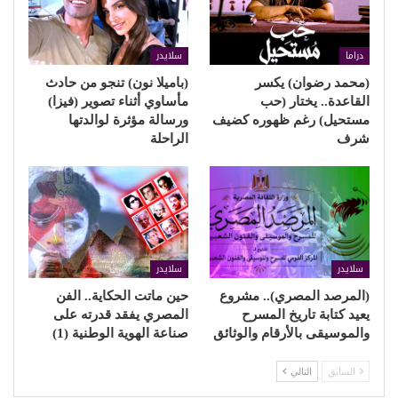
دراما
سلايدر
(محمد رضوان) يكسر
(باميلا نون) تنجو من حادث
القاعدة.. يختار (حب
مأساوي أثناء تصوير (فيزا)
مستحيل) رغم ظهوره كضيف
ورسالة مؤثرة لوالدتها
شرف
الراحلة
سلايدر
سلايدر
(المرصد المصري).. مشروع
حين ماتت الحكاية.. الفن
يعيد كتابة تاريخ المسرح
المصري يفقد قدرته على
والموسيقى بالأرقام والوثائق
صناعة الهوية الوطنية (1)
السابق
التالي