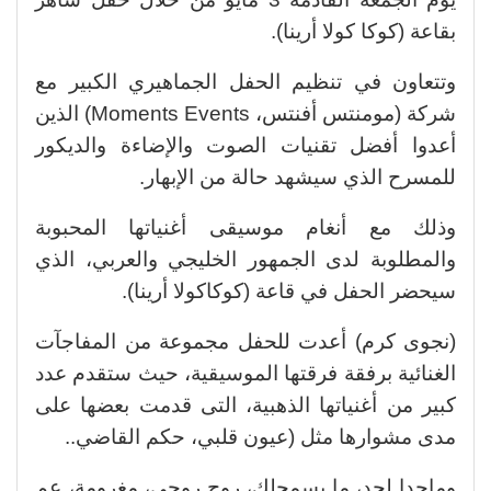
بقاعة (كوكا كولا أرينا).
وتتعاون في تنظيم الحفل الجماهيري الكبير مع
شركة (مومنتس أفنتس، Moments Events) الذين
أعدوا أفضل تقنيات الصوت والإضاءة والديكور
للمسرح الذي سيشهد حالة من الإبهار.
وذلك مع أنغام موسيقى أغنياتها المحبوبة
والمطلوبة لدى الجمهور الخليجي والعربي، الذي
سيحضر الحفل في قاعة (كوكاكولا أرينا).
(نجوى كرم) أعدت للحفل مجموعة من المفاجآت
الغنائية برفقة فرقتها الموسيقية، حيث ستقدم عدد
كبير من أغنياتها الذهبية، التى قدمت بعضها على
مدى مشوارها مثل (عيون قلبي، حكم القاضي..
وماحدا لحد، ما بسمحلك، روح روحي، مغرومة، عم