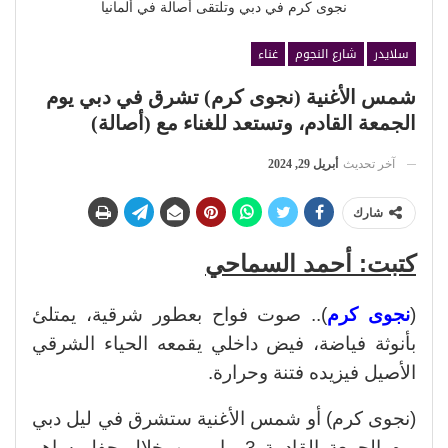
نجوى كرم في دبي وتلتقى أصالة في ألمانيا
سلايدر
شارع النجوم
غناء
شمس الأغنية (نجوى كرم) تشرق في دبي يوم
الجمعة القادم، وتستعد للغناء مع (أصالة)
آخر تحديث
أبريل 29, 2024
شارك
كتبت: أحمد السماحي
(
نجوى كرم
).. صوت فواح بعطور شرقية، يمتلئ
بأنوثة فياضة، فيض داخلي يقمعه الحياء الشرقي
الأصيل فيزيده فتنة وحرارة.
(نجوى كرم) أو شمس الأغنية ستشرق في ليل دبي
يوم الجمعة القادمة 3 مايو من خلال حفل ساهر