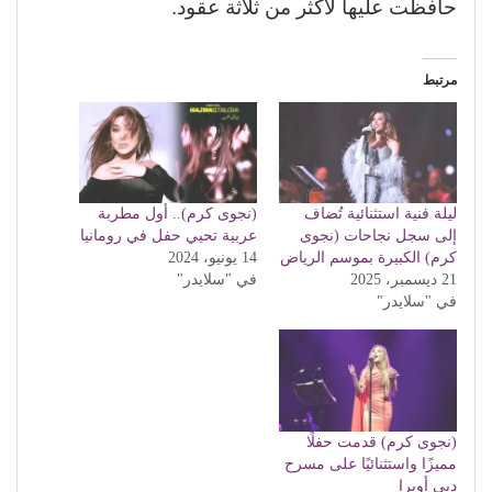
حافظت عليها لأكثر من ثلاثة عقود.
مرتبط
ليلة فنية استثنائية تُضاف
(نجوى كرم).. أول مطربة
إلى سجل نجاحات (نجوى
عربية تحيي حفل في رومانيا
كرم) الكبيرة بموسم الرياض
14 يونيو، 2024
21 ديسمبر، 2025
في "سلايدر"
في "سلايدر"
(نجوى كرم) قدمت حفلًا
مميزًا واستثنائيًا على مسرح
دبي أوبرا