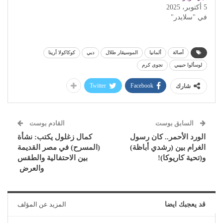
5 أكتوبر، 2025
في "سلايدر"
أصالة
ألمانيا
الموسيقار طلال
دبي
كوكاكولا أرينا
لوسألوا حبيبي
نجوى كرم
Twitter
Facebook
شارك
السابق بوست
القادم بوست
الورد الأحمر.. كان رسول
كمال زغلول يكتب: نشأة
الغرام بين (رشدي أباظة)
(المسرح) في مصر القديمة
و(تحية كاريوكا)!
بين الاحتفالية والطقس
والعرض
قد يعجبك ايضا
المزيد عن المؤلف