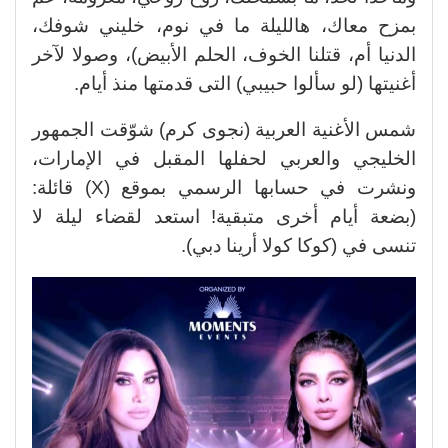
بمزح معاك، هالليلة ما في نوم، خليني شوفك،
الدنيا أم، قتلنا الخوف، الحلم الأبيض)، وصولا لآخر
أغنيتها (لو سألوا حبيبي) التى قدمتها منذ أيام.
شمس الأغنية العربية (نجوى كرم) شوّقت الجمهور
الخليجي والعربي لحفلها المقبل في الإمارات،
ونشرت في حسابها الرسمي بموقع (X) قائلة:
(بضعة أيام أخرى متبقية! استعد لقضاء ليلة لا
تنسى في (كوكا كولا أرينا دبي).