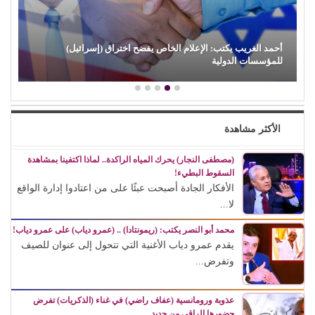
سرائيل)
حكاية ودوشة.. و(مصطفى حدوتة)!
الأكثر مشاهدة
(مصطفى النجار) يحرك المياه الراكدة.. لماذا اكتفينا بمشاهدة
السقوط البطيء!
الأفكار الجادة أصبحت عبئًا على من اعتادوا إدارة الواقع
لا...
محمد أبو النصر يكتب: (ريمونتادا) .. (عمرو دياب) على عمرو دياب!
يقدم عمرو دياب الأغنية التي تتحول إلى عنوان للصيف
وتفرض...
عذوبة ورومانسية (عفاف راضي) في غناء (الذكريات) تفرض
حضورها الراقي من جديد