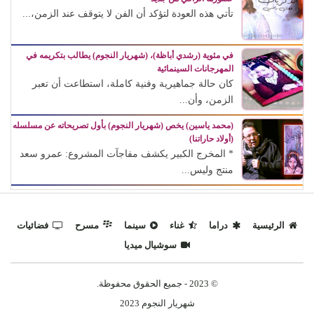
تأتي هذه العودة لتؤكد أن الفن لا يتوقف عند الزمن،...
في مئوية (رشدي أباظة)، (شهريار النجوم) يطالب بتكريمه في
المهرجانات السينمائية
كان حالة جماهيرية وفنية كاملة، استطاعت أن تعبر
الزمن، وأن...
(محمد ياسين) يخص (شهريار النجوم) بأول تصريحاته عن مسلسله
(أولاد حاراتنا)
* المخرج الكبير يكشف مفاجآت المشروع: عمرو سعد
منتج وليس...
الرئيسية
دراما
غناء
سينما
مسرح
فضائيات
سوشيال ميديا
© 2023 - جميع الحقوق محفوظة.
شهريار النجوم 2023