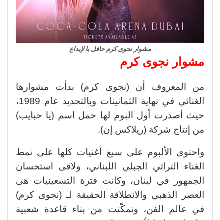
مشوار نجوى كرم حافل با لإبداع
مشوار نجوى كرم
من المعروف أن (نجوى كرم) بدأت مشوارها
الغنائي في نهاية الثمانينات وبالتحديد عام 1989،
حيث أصدرت أول البوم لها حمل اسم (يا حبايب)
من إنتاج شركة (ريلاكس إن).
واحتوى الألبوم على سبع أغنيات كلها على نمط
الغناء التراثي الجبلي اللبناني، ولاقى استحسان
الجمهور في لبنان، وكانت فترة التسعينيات هى
العصر الذهبي والانطلاقة الحقيقة لـ (نجوى كرم)
في عالم الفن، وتمكّنت من بناء قاعدة شعبية