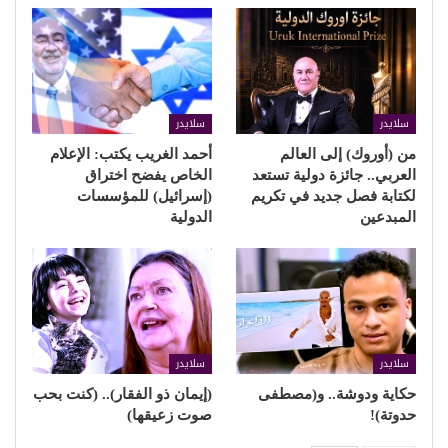
سلايدر
سلايدر
من (أوروك) إلى العالم
أحمد الغريب يكتب: الإعلام
العربي.. جائزة دولية تستعد
الخاص يفضح اختراق
لكتابة فصل جديد في تكريم
(إسرائيل) للمؤسسات
المبدعين
الدولية
سلايدر
سلايدر
حكاية ودوشة.. و(مصطفى
(إيمان ذو الفقار).. (كنت بحب
حدوتة)!
صوت زعيقها)